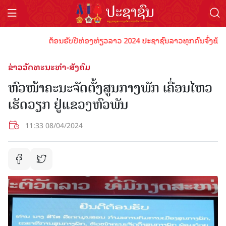
ຕ້ອນຮັບປີທ່ອງທ່ຽວລາວ 2024 ປະຊາຊົນລາວທຸກຄົນຈົ່ງພ້ອມເປັນເ
ຂ່າວວັດທະນະທຳ-ສັງຄົມ
ຫົວໜ້າຄະນະຈັດຕັ້ງສູນກາງພັກ ເຄື່ອນໄຫວ
ເຮັດວຽກ ຢູ່ແຂວງຫົວພັນ
11:33 08/04/2024