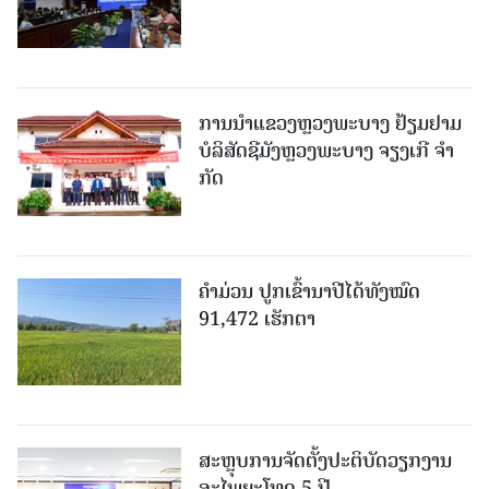
ການນຳແຂວງຫຼວງພະບາງ ຢ້ຽມ​ຢາມ
ບໍ​ລິ​ສັດຊີມັງຫຼວງພະບາງ ຈຽງເກີ ຈໍາ
ກັດ
ຄໍາມ່ວນ ປູກເຂົ້ານາປີໄດ້ທັງໝົດ
91,472 ເຮັກຕາ
ສະຫຼຸບການຈັດຕັ້ງປະຕິບັດວຽກງານ
ອະໄພຍະໂທດ 5 ປີ