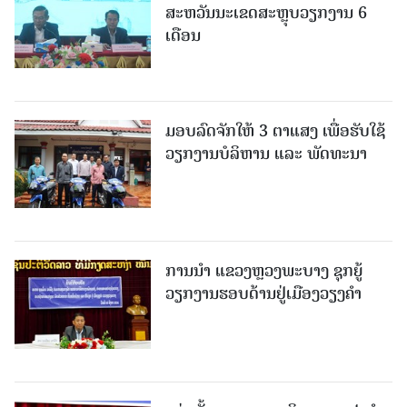
ສະຫວັນນະເຂດສະຫຼຸບວຽກງານ 6
ເດືອນ
ມອບລົດຈັກໃຫ້ 3 ຕາແສງ ເພື່ອຮັບໃຊ້
ວຽກງານບໍລິຫານ ແລະ ພັດທະນາ
ການນຳ ແຂວງຫຼວງພະບາງ ຊຸກຍູ້
ວຽກງານຮອບດ້ານຢູ່ເມືອງວຽງຄໍາ