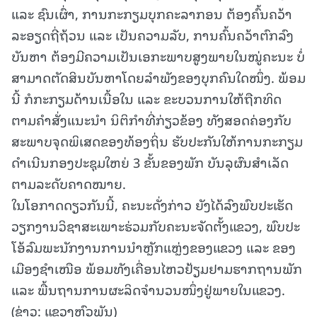
ແລະ ຊົນເຜົ່າ, ການກະກຽມບຸກຄະລາກອນ ຕ້ອງຄົ້ນຄວ້າ
ລະອຽດຖີ່ຖ້ວນ ແລະ ເປັນຄວາມລັບ, ການຄົ້ນຄວ້າຕົກລົງ
ບັນຫາ ຕ້ອງມີຄວາມເປັນເອກະພາບສູງພາຍໃນໝູ່ຄະນະ ບໍ່
ສາມາດຕັດສິນບັນຫາໂດຍລຳພັງຂອງບຸກຄົນໃດໜຶ່ງ. ພ້ອມ
ນີ້ ກໍກະກຽມດ້ານເນື້ອໃນ ແລະ ຂະບວນການໃຫ້ຖືກທິດ
ຕາມຄຳສັ່ງແນະນໍາ ນິຕິກຳທີ່ກ່ຽວຂ້ອງ ທັງສອດຄ່ອງກັບ
ສະພາບຈຸດພິເສດຂອງທ້ອງຖິ່ນ ຮັບປະກັນໃຫ້ການກະກຽມ
ດຳເນີນກອງປະຊຸມໃຫຍ່ 3 ຂັ້ນຂອງພັກ ບັນລຸຜົນສຳເລັດ
ຕາມລະດັບຄາດໝາຍ.
ໃນໂອກາດດຽວກັນນີ້, ຄະນະດັ່ງກ່າວ ຍັງໄດ້ລົງພົບປະເຮັດ
ວຽກງານວິຊາສະເພາະຮ່ວມກັບຄະນະຈັດຕັ້ງແຂວງ, ພົບປະ
ໂອ້ລົມພະນັກງານການນຳຫຼັກແຫຼ່ງຂອງແຂວງ ແລະ ຂອງ
ເມືອງຊໍາເໜືອ ພ້ອມທັງເຄື່ອນໄຫວຢ້ຽມຢາມຮາກຖານພັກ
ແລະ ພື້ນຖານການຜະລິດຈຳນວນໜຶ່ງຢູ່ພາຍໃນແຂວງ.
(ຂ່າວ: ແຂວງຫົວພັນ)