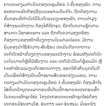
ການກະກຽມດຳເນີນກອງປະຊຸມໃຫຍ່ 3 ຂັ້ນຂອງພັກ. ການ
ຂະຫຍາຍພັກຕ້ອງຖືຄຸນນະພາບເປັນກົກ, ຖືກຕ້ອງຕາມ
ຂັ້ນຕອນທີ່ກຳນົດໄວ້ໃນກົດລະບຽບຂອງພັກ, ການບຳລຸງ-
ກໍ່ສ້າງພະນັກງານ ຕ້ອງໃຫ້ຖືກຈຸດ, ຖືກກັບຄວາມຮູ້ຄວາມ
ສາມາດ-ວິຊາສະເພາະ ແລະ ຖືກກັບຄວາມຮຽກຮ້ອງ
ຕ້ອງການຂອງໜ້າທີ່ວຽກງານໃນແຕ່ລະໄລຍະ, ມີການ
ຄຸ້ມຄອງນຳໃຊ້ຈັດວາງ-ສັບຊ້ອນ ປະເມີນຕີລາຄາການ
ປະຕິບັດໜ້າທີ່ວຽກງານຂອງພະນັກງານ ພ້ອມທັງປະຕິບັດ
ນະໂຍບາຍຕໍ່ຜູ້ທີ່ມີຜົນງານ ແລະ ປະຕິບັດວິໄນຕໍ່ຜູ້ລະເມີດ ຫຼື
ກະທຳຜິດລະບຽບກົດໝາຍຕ່າງໆ, ຊອກໃຫ້ເຫັນບຸກຄົນດີ
ເດັ່ນເພື່ອກໍ່ສ້າງເປັນເປົ້າໝາຍສືບທອດປ່ຽນແທນ, ການ
ກະກຽມດຳເນີນກອງປະຊຸມໃຫຍ່ 3 ຂັ້ນຂອງພັກ ຕ້ອງເອົາໃຈ
ໃສ່ຄົ້ນຄວ້າບຸກຄະລາກອນທີ່ເປັນເປົ້າໝາຍຈະປະກອບເຂົ້າ
ໃນຄະນະພັກຊຸດໃໝ່, ໂຄງປະກອບຄະນະພັກຊຸດໃໝ່ຕ້ອງ
ປະກອບມີຮຸ່ນອາວຸໂສ, ຮຸ່ນກາງ ແລະ ຮຸ່ນໜຸ່ມ, ມີເພດຍິງ