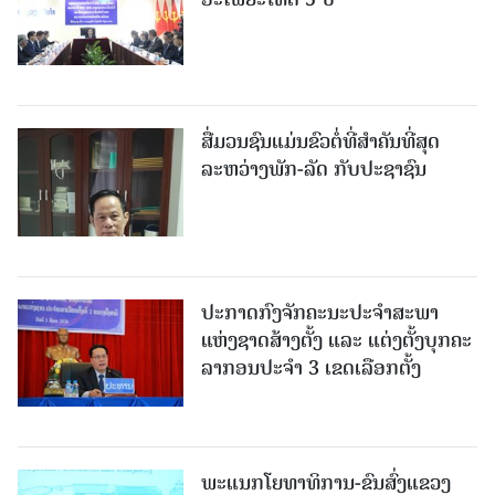
ສື່ມວນຊົນແມ່ນຂົວຕໍ່ທີ່ສໍາຄັນທີ່ສຸດ
ລະຫວ່າງພັກ-ລັດ ກັບປະຊາຊົນ
ປະກາດກົງຈັກຄະນະປະຈໍາສະພາ
ແຫ່ງຊາດສ້າງຕັ້ງ ແລະ ແຕ່ງຕັ້ງບຸກຄະ
ລາກອນປະຈໍາ 3 ເຂດເລືອກຕັ້ງ
ພະແນກໂຍທາທິການ-ຂົນສົ່ງແຂວງ