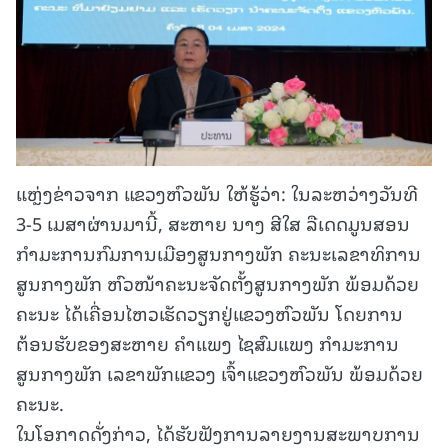
ແຫຼ່ງຂ່າວຈາກ ແຂວງຫົວພັນ ໃຫ້ຮູ້ວ່າ: ໃນລະຫວ່າງວັນທີ
3-5 ເມສາຜ່ານມານີ້, ສະຫາຍ ນາງ ສີໃສ ລືເດດມູນສອນ
ກຳມະການກົມການເມືອງສູນກາງພັກ ຄະນະເລຂາທິການ
ສູນກາງພັກ ຫົວໜ້າຄະນະຈັດຕັ້ງສູນກາງພັກ ພ້ອມດ້ວຍ
ຄະນະ ໄດ້ເຄື່ອນໄຫວເຮັດວຽກຢູ່ແຂວງຫົວພັນ ໂດຍການ
ຕ້ອນຮັບຂອງສະຫາຍ ຄຳແພງ ໄຊສົມແພງ ກຳມະການ
ສູນກາງພັກ ເລຂາພັກແຂວງ ເຈົ້າແຂວງຫົວພັນ ພ້ອມດ້ວຍ
ຄະນະ.
ໃນໂອກາດດັ່ງກ່າວ, ໄດ້ຮັບຟັງການລາຍງານສະພາບການ