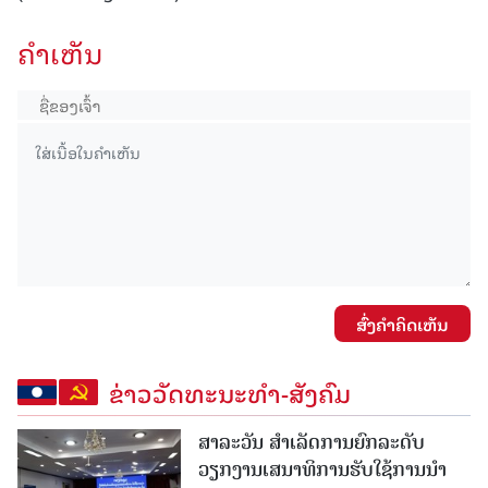
ຄໍາເຫັນ
ສົ່ງຄໍາຄິດເຫັນ
ຂ່າວວັດທະນະທຳ-ສັງຄົມ
ສາລະວັນ ສໍາເລັດການຍົກລະດັບ
ວຽກງານເສນາທິການຮັບໃຊ້ການນໍາ