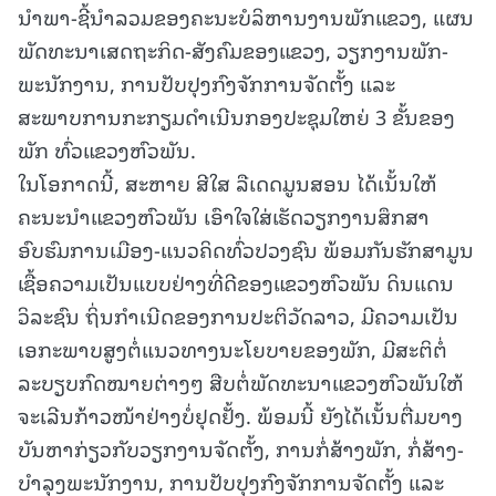
ນໍາພາ-ຊີ້ນຳລວມຂອງຄະນະບໍລິຫານງານພັກແຂວງ, ແຜນ
ພັດທະນາເສດຖະກິດ-ສັງຄົມຂອງແຂວງ, ວຽກງານພັກ-
ພະນັກງານ, ການປັບປຸງກົງຈັກການຈັດຕັ້ງ ແລະ
ສະພາບການກະກຽມດຳເນີນກອງປະຊຸມໃຫຍ່ 3 ຂັ້ນຂອງ
ພັກ ທົ່ວແຂວງຫົວພັນ.
ໃນໂອກາດນີ້, ສະຫາຍ ສີໃສ ລືເດດມູນສອນ ໄດ້ເນັ້ນໃຫ້
ຄະນະນຳແຂວງຫົວພັນ ເອົາໃຈໃສ່ເຮັດວຽກງານສຶກສາ
ອົບຮົມການເມືອງ-ແນວຄິດທົ່ວປວງຊົນ ພ້ອມກັນຮັກສາມູນ
ເຊື້ອຄວາມເປັນແບບຢ່າງທີ່ດີຂອງແຂວງຫົວພັນ ດິນແດນ
ວິລະຊົນ ຖິ່ນກຳເນີດຂອງການປະຕິວັດລາວ, ມີຄວາມເປັນ
ເອກະພາບສູງຕໍ່ແນວທາງນະໂຍບາຍຂອງພັກ, ມີສະຕິຕໍ່
ລະບຽບກົດໝາຍຕ່າງໆ ສືບຕໍ່ພັດທະນາແຂວງຫົວພັນໃຫ້
ຈະເລີນກ້າວໜ້າຢ່າງບໍ່ຢຸດຢັ້ງ. ພ້ອມນີ້ ຍັງໄດ້ເນັ້ນຕື່ມບາງ
ບັນຫາກ່ຽວກັບວຽກງານຈັດຕັ້ງ, ການກໍ່ສ້າງພັກ, ກໍ່ສ້າງ-
ບໍາລຸງພະນັກງານ, ການປັບປຸງກົງຈັກການຈັດຕັ້ງ ແລະ