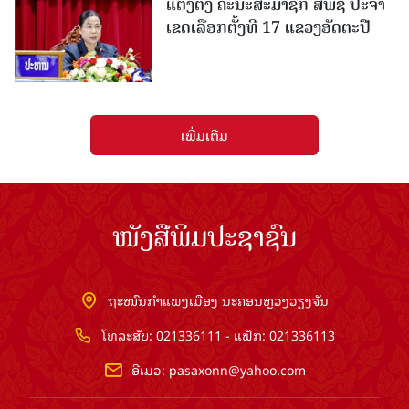
ແຕ່ງຕັ້ງ ຄະນະສະມາຊິກ ສພຊ ປະຈຳ
ເຂດເລືອກຕັ້ງທີ 17 ແຂວງອັດຕະປື
ເພີ່ມເຕີມ
ໜັງສືພິມປະຊາຊົນ
ຖະໜົນກຳແພງເມືອງ ນະຄອນຫຼວງວຽງຈັນ
ໂທລະສັບ: 021336111 - ແຟັກ: 021336113
ອີເມວ:
pasaxonn@yahoo.com