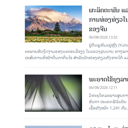
ຜະລິດຕະພັນ ແລ
ການທ່ອງທ່ຽວໃນ
ຂອງຈີນ
06/08/2026 13:32
ຢູ່ຕີນພູຫິມະຢູຫຼົງ (
ຍະພາບອັນງົດງາມຂອງນະຄອນລີ່ຈຽງ ໃນແຂວງຢຸນນານ ທາງພາກຕາເ
ປະສົບການທີ່ໜ້າຕື່ນຕາຕື່ນໃຈ ສຳລັບນັກທ່ອງທ່ຽວທັງຈາກໃກ້ ແ
ພະຍາດໄຂ້ຍຸງລາ
06/08/2026 12:11
ວິທະຍຸໂທລະພາບສູນກາງຈ
ອັນກາ ປະເທດຟີລິບປິນ 
ເຊື້ອ​ທັງ​ໝົດ 1,241 ຄົນ