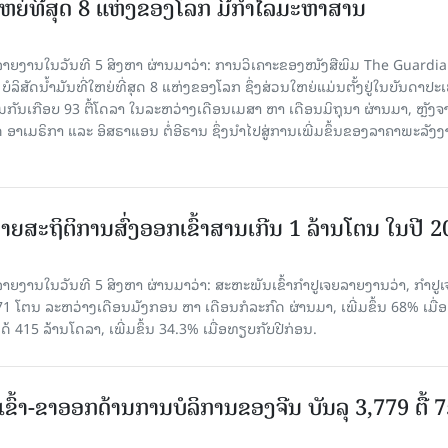
ທີ່ໃຫຍ່ທີ່ສຸດ 8 ແຫ່ງຂອງໂລກ ມີກຳໄລມະຫາສານ
າຍງານໃນວັນທີ 5 ສິງຫາ ຜ່ານມາວ່າ: ການວິເຄາະຂອງໜັງສືພິມ The Guardi
 ບໍລິສັດນ້ຳມັນທີ່ໃຫຍ່ທີ່ສຸດ 8 ແຫ່ງຂອງໂລກ ຊຶ່ງສ່ວນໃຫຍ່ແມ່ນຕັ້ງຢູ່ໃນບັນດາປ
ມກັນເກືອບ 93 ຕື້ໂດລາ ໃນລະຫວ່າງເດືອນເມສາ ຫາ ເດືອນມິຖຸນາ ຜ່ານມາ, ຫຼັງຈ
າເມຣິກາ ແລະ ອິສຣາແອນ ຕໍ່ອີຣານ ຊຶ່ງນຳໄປສູ່ການເພີ່ມຂຶ້ນຂອງລາຄາພະລັງ
ຍສະຖິຕິການສົ່ງອອກເຂົ້າສານເກີນ 1 ລ້ານໂຕນ ໃນປີ 
ຍງານໃນວັນທີ 5 ສິງຫາ ຜ່ານມາວ່າ: ສະຫະພັນເຂົ້າກຳປູເຈຍລາຍງານວ່າ, ກໍາປູເ
471 ໂຕນ ລະຫວ່າງເດືອນມັງກອນ ຫາ ເດືອນກໍລະກົດ ຜ່ານມາ, ເພີ່ມຂຶ້ນ 68% ເມື
ດ້ 415 ລ້ານໂດລາ, ເພີ່ມຂຶ້ນ 34.3% ເມື່ອທຽບກັບປີກ່ອນ.
ເຂົ້າ-ຂາອອກດ້ານການບໍລິການຂອງຈີນ ບັນລຸ 3,779 ຕື້ 