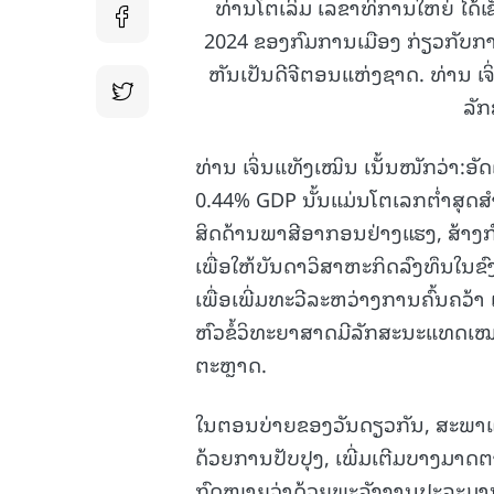
ທ່ານໂຕເລິມ ເລຂາທິການໃຫຍ່ ໄດ້ເ
2024 ຂອງກົມການເມືອງ ກ່ຽວກັບກ
ຫັນເປັນດີຈີຕອນແຫ່ງຊາດ. ທ່ານ ເຈ
ລັກ
ທ່ານ ເຈິ່ນແທັງເໝິນ ເນັ້ນໜັກວ່າ:
0.44% GDP ນັ້ນແມ່ນໂຕເລກຕ່ຳສຸດ
ສິດດ້ານພາສີອາກອນຢ່າງແຮງ, ສ້າງກົນ
ເພື່ອໃຫ້ບັນດາວິສາຫະກິດລົງທຶນໃນ
ເພື່ອເພີ່ມທະວີລະຫວ່າງການຄົ້ນຄວ້າ ແ
ຫົວຂໍ້ວິທະຍາສາດມີລັກສະນະແທດເ
ຕະຫຼາດ.
ໃນຕອນບ່າຍຂອງວັນດຽວກັນ, ສະພາແຫ
ດ້ວຍການປັບປຸງ, ເພີ່ມເຕີມບາງມາດ
ກົດໝາຍວ່າດ້ວຍພະລັງງານປະລະມານູ 