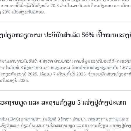
ກການຂາຍປີ້ເຂົ້າຊົມໄດ້ທັງໝົດ 20.3 ລ້ານໂດລາ ນັບແຕ່ເດືອນມັງກອນ ຫາ ເດືອນ
ົງ 29% ເມື່ອທຽບກັບປີກ່ອນ.
ງ​ທ່ຽວຫວຽດນາມ ​ປະ​ຕິ​ບັດ​ສຳ​ເລັດ 56% ເປົ້າ​ໝາຍຂອງ
ລາຍງານໃນວັນທີ 4 ສິງຫາ ຜ່ານມາວ່າ: ຕາມ​ຂໍ້​ມູນ​ຂອງ​ກົມ​ສະ​ຖິ​ຕິ (ກະ​ຊວງ​
າດ​ໃນ​ວັນ​ທີ 3 ສິງ​ຫາ​ ຜ່ານມາ, ຫວຽດ​ນາມ ຕ້ອນ​ຮັບ​ນັກທ່ອງ​ທ່ຽວ​ສາ​ກົນ 1.67 ລ
ລ​ຍະ​ດຽວ​ກັນ​ຂອງ​ປີ 2025. ໄລ່​ລວມ 7 ເດືອນ​ຕົ້ນ​ປີ 2026, ຈຳ​ນວນ​ນັກ​ທ່ອງ​ທ່ຽວ​ສາ​ກົ
ວ​ກັນ​ຂອງ​ປີ​ 2025.
ສະຖານທູດ ແ​ລະ ສະຖານກົງສູນ 5 ແຫ່ງ​ຢູ່​ຕ່າງ​ປະ​ເທດ
ຈີນ (CMG) ລາຍງານວ່າ: ໃນວັນທີ 3 ສິງ​ຫາ ຜ່ານມາ, ກະຊວງການຕ່າງປະເທດ
ແຈ້ງຕໍ່ສະພາ ກ່ຽວກັບແຜນການປິດສະຖານທູດ ແ​ລະ ສະຖານກົງສູນ 5 ແຫ່ງຢູ່​ຕ່າງ​