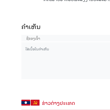
ຄໍາເຫັນ
ຂ່າວຕ່າງປະເທດ