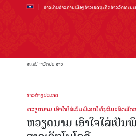
ຂ່າວເດັ່ນ
ຂ່າວການເມືອງ
ຂ່າວເສດຖະກິດ
ຂ່າວວັດທະນະທ
ສະເໜີ
ພັກປປ ລາວ
ຂ່າວຕ່າງປະເທດ
ຫວຽດນາມ ເອົາໃຈໃສ່ເປັນພິເສດໃຫ້​ບຸ​ລິ​ມະ​ສິດ​ພັດທະ
ຫວຽດນາມ ເອົາໃຈໃສ່ເປັນພິເສດ