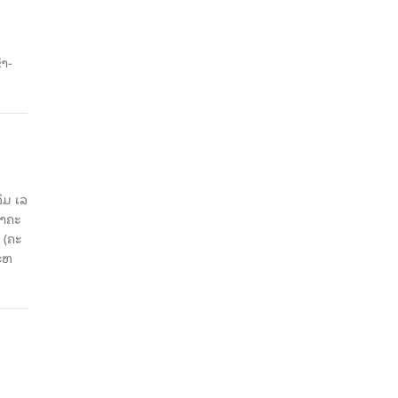
ນ
້າ-
ມ ເລ​
​ຄະ​
 (ຄະ​
ະ​ຫ