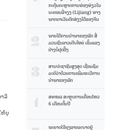
ກະຕຸ້ນຕະຫຼາດການທ່ອງທ່ຽວໃນ
ນະຄອນລີ່ຈຽງ (Lijiang) ທາງ
ພາກຕາເວັນຕົກສ່ຽງໃຕ້ຂອງຈີນ
ພາຍໃຕ້ການນໍາພາຂອງພັກ ສື່
ມວນຊົນລາວເຕີບໃຫຍ່ ເຂັ້ມແຂງ
ຢ່າງບໍ່ຢຸດຢັ້ງ
ສານປະຊາຊົນສູງສຸດ ເຊື່ອມຊຶມ
ມະຕິວ່າດ້ວຍການເພີ່ມທະວີການ
ນຳພາຂອງພັກ
າລື
ສທໜລ ສະຫຼຸບການເຄື່ອນໄຫວ
6 ເດືອນຕົ້ນປີ
ຫ້ບຸ
ພະຍາດໄຂ້ຍຸງລາຍລະບາດຢູ່