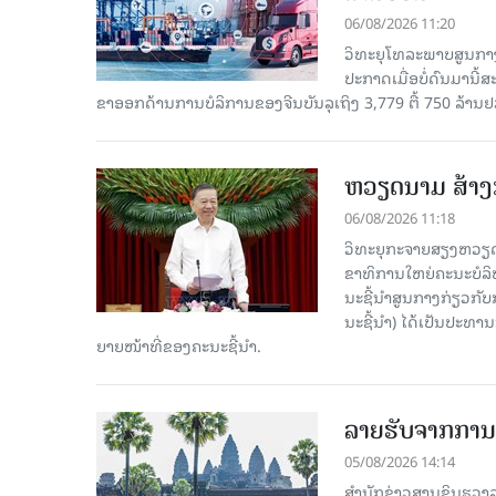
06/08/2026 11:20
ວິທະຍຸໂທລະພາບສູນກາງ
ປະກາດເມື່ອບໍ່ດົນມານີ້
ຂາອອກດ້ານການບໍລິການຂອງຈີນບັນລຸເຖິງ 3,779 ຕື້ 750 ລ້ານຢ
ຫວຽດນາມ ສ້າງກ
06/08/2026 11:18
ວິທະຍຸກະຈາຍສຽງຫວຽດນາມ
ຂາ​ທິ​ການ​ໃຫຍ່​ຄະ​ນະ​ບ
ນະ​ຊີ້​ນຳ​ສູນ​ກາງ​ກ່ຽວ​ກັບ
ນະ​ຊີ້​ນຳ) ໄດ້​ເປັນ​ປະ​ທ
ຍາຍ​ໜ້າ​ທີ່​ຂອງ​ຄະ​ນະ​ຊີ້​ນຳ.
ລາຍຮັບຈາກການທ
05/08/2026 14:14
ສຳນັກຂ່າວສານຊິນຮວາລາ