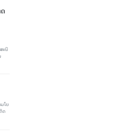
າດ
ສະນີ
ນ
າມໂບ​
ຕິດ