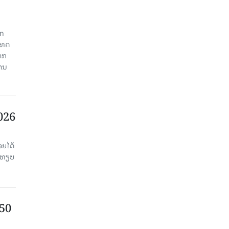
an
ະເທດ
າກ
ງານ
2026
ຈຍໄດ້
່ອທຽບ
750