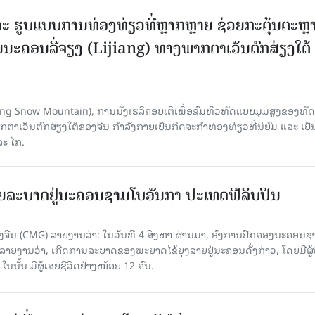
ະ ຮູບແບບການທ່ອງທ່ຽວທີ່ຫຼາກຫຼາຍ ຊ່ວຍກະຕຸ້ນຕະຫຼ
ນະຄອນລີ່ຈຽງ (Lijiang) ທາງພາກຕາເວັນຕົກສ່ຽງໃຕ້
Yulong Snow Mountain), ການນັ່ງເຮລິຄອບເຕີເພື່ອຊົມທິວທັດແບບມຸມສູງຂອງທັດ
ວັນຕົກສ່ຽງໃຕ້ຂອງຈີນ ກຳລັງກາຍເປັນກິດຈະກຳທ່ອງທ່ຽວທີ່ນິຍົມ ແລະ ເປັ
ລະ ໄກ.
ຍລະບາດຢູ່ນະຄອນຊາມໂບ​ອັນກາ ປະເທດຟີລິບປິນ
ີນ (CMG) ລາຍງານວ່າ: ໃນວັນທີ 4 ສິງ​ຫາ ຜ່ານມາ, ອົງການ​ປົກ​ຄອງນະຄອນຊ
ລາຍ​ງານວ່າ, ເກີດ​ການລະບາດ​ຂອງພະຍາດໄຂ້ຍຸງລາຍຢູ່ນະຄອນດັ່ງກ່າວ, ໂດຍມີຜູ້
, ໃນນັ້ນ ມີຜູ້ເສຍຊີວິດຢ່າງໜ້ອຍ 12 ຄົນ.