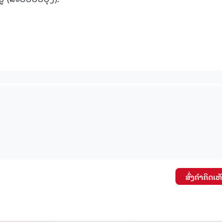
15.039(06-08-20
ສົ່ງຄໍາຄິດເຫ