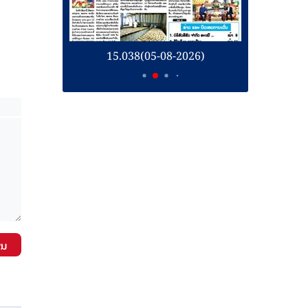
26)
15.038(05-08-2026)
1
ັນ