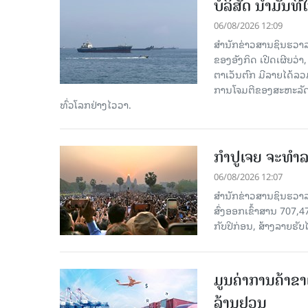
ບໍລິສັດ ນ້ຳມັນ
06/08/2026 12:09
ສຳນັກຂ່າວສານຊິນຮວາລ
ຂອງອັງກິດ ເປີດເຜີຍວ່າ,
ຕາເວັນຕົກ ມີລາຍໄດ້ລວ
ການໂຈມຕີຂອງສະຫະລັດ ອ
ທົ່ວໂລກຢ່າງໄວວາ.
ກຳປູເຈຍ ຈະທຳລາ
06/08/2026 12:07
ສຳນັກຂ່າວສານຊິນຮວາລາ
ສົ່ງອອກເຂົ້າສານ 707,
ກັບປີກ່ອນ, ສ້າງລາຍຮັບໄ
ມູນຄ່າການຄ້າຂາ
ລ້ານຢວນ