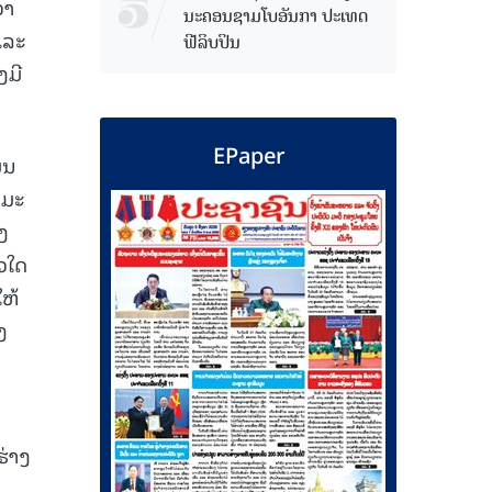
ວາ
ນະຄອນຊາມໂບ​ອັນກາ ປະເທດ
ແລະ
ຟີລິບປິນ
ງມີ
EPaper
່ນ
ິມະ
ງ
ວໃດ
ໃຫ້
ງ
ຮ່າງ