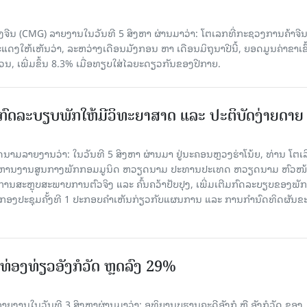
ຈີນ (CMG) ລາຍງານໃນວັນທີ 5 ສິງຫາ ຜ່ານມາວ່າ: ໂຕເລກທີ່ກະຊວງການຄ້າຈີ
ສະແດງໃຫ້ເຫັນວ່າ, ລະຫວ່າງເດືອນມັງກອນ ຫາ ເດືອນມິຖຸນາປີນີ້, ຍອດມູນຄ່າຂາເຂົ
ວນ, ເພີ່ມຂຶ້ນ 8.3% ເມື່ອທຽບໃສ່ໄລຍະດຽວກັນຂອງປີກາຍ.
ົດລະບຽບພັກໃຫ້ມີວິທະຍາສາດ ແລະ ປະຕິບັດງ່າຍດາຍ
ລາຍງານວ່າ: ໃນ​ວັນ​ທີ 5 ສິງ​ຫາ ຜ່ານມາ ຢູ່ນະຄອນຫຼວງຮ່າ​ໂນ້ຍ, ທ່ານ ໂຕ​ເລິ
ໍ​ລິ​ຫານ​ງານ​ສູນ​ກາງ​ພັກ​ກອມ​ມູ​ນິດ ຫວຽດ​ນາມ ປະ​ທານ​ປະ​ເທດ ຫວຽດ​ນາມ ຫົວ​ໜ້າ
​ການ​ສະ​ຫຼຸບ​ສະ​ພ​າບ​ການ​ຕົວ​ຈິງ ແລະ ຄົ້ນ​ຄວ້າ​ປັບ​ປຸງ, ເພີ່ມ​ເຕີມ​ກົດ​ລະ​ບຽບ​ຂອງ​ພັກ
ານກອງ​ປະ​ຊຸມ​ຄັ້ງ​ທີ 1 ປະ​ກອບ​ຄຳ​ເຫັນ​ກ່ຽວ​ກັບ​ແຜນ​ການ ແລະ ການ​ກຳ​ນົດ​ທິດ​ຜັນ​ຂ
່ອງທ່ຽວອັງກໍວັດ ຫຼດລົງ 29%
ຍງານໃນວັນທີ 3 ສິງຫາຜ່ານມາວ່າ: ອຸທິຍານບູຮານຄະດີອັງກໍ ຫຼື ອັງກໍວັດ ຂອງ