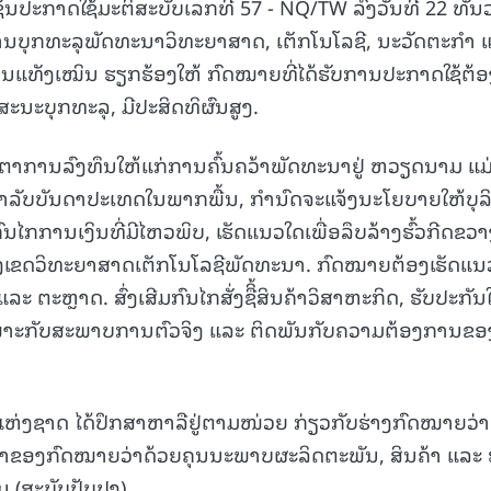
ຊັນປະກາດໃຊ້ມະຕິສະບັບເລກທີ 57 - NQ/TW ລົງວັນທີ 22 ທັນ
ານບຸກທະລຸພັດທະນາວິທະຍາສາດ, ເຕັກໂນໂລຊີ, ນະວັດຕະກຳ 
ິ່ນແທັງເໝິນ ຮຽກຮ້ອງໃຫ້ ກົດໝາຍທີ່ໄດ້ຮັບການປະກາດໃຊ້ຕ້ອ
ສະນະບຸກທະລຸ, ມີປະສິດທິຜົນສູງ.
ອັດຕາການລົງທຶນໃຫ້ແກ່ການຄົ້ນຄວ້າພັດທະນາຢູ່ ຫວຽດນາມ ແມ
ສຳລັບບັນດາປະເທດໃນພາກພື້ນ, ກຳນົດຈະແຈ້ງນະໂຍບາຍໃຫ້ບຸລ
ໄກການເງິນທີ່ມີໄຫວພິບ, ເຮັດແນວໃດເພື່ອລຶບລ້າງຮົ້ວກີດຂວາ
ຂົງເຂດວິທະຍາສາດເຕັກໂນໂລຊີພັດທະນາ. ກົດໝາຍຕ້ອງເຮັດແນ
ລະ ຕະຫຼາດ. ສົ່ງເສີມກົນໄກສັ່ງຊືິ້ສິນຄ້າວິສາຫະກິດ, ຮັບປະກັນ
ໝາະກັບສະພາບການຕົວຈິງ ແລະ ຕິດພັນກັບຄວາມຕ້ອງການຂອ
່ງຊາດ ໄດ້ປຶກສາຫາລືຢູ່ຕາມໜ່ວຍ ກ່ຽວກັບຮ່າງກົດໝາຍວ່າ
ຕາຂອງກົດໝາຍວ່າດ້ວຍຄຸນນະພາບຜະລິດຕະພັນ, ສິນຄ້າ ແລະ 
(ສະບັບປັບປຸງ).