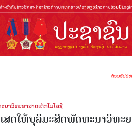
ຳ-ສັງຄົມ
ຂ່າວສືກສາ-ກິລາ
ຂ່າວຕ່າງປະເທດ
ຂ່າວທ່ອງທ່ຽວ
ຂ່າວການຮ່ວມມື
Logi
ຕ້ອນຮັບປີທ່ອງທ່ຽວລ
ນາ​ວິ​ທະ​ຍາ​ສາດ​ເຕັກ​ໂນ​ໂລ​ຊີ
ໃຫ້​ບຸ​ລິ​ມະ​ສິດ​ພັດທະນາ​ວິ​ທະ​ຍ