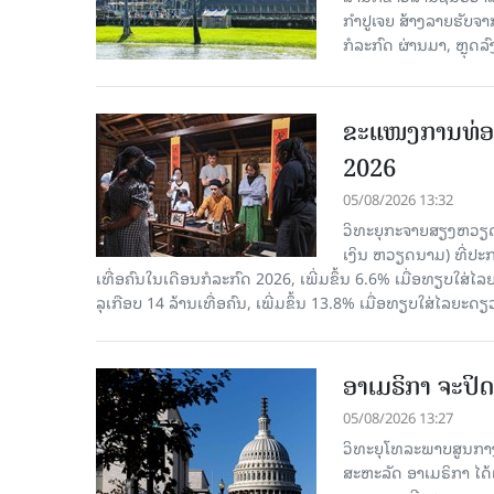
ກຳປູເຈຍ ສ້າງລາຍຮັບຈາ
ກໍລະກົດ ຜ່ານມາ, ຫຼຸດລ
ຂະ​ແໜງ​ການ​ທ່ອ
2026
05/08/2026 13:32
ວິທະຍຸກະຈາຍສຽງຫວຽດນາມ
ເງິນ ຫວຽດ​ນາມ) ທີ່ປະ​ກ
ເທື່ອ​ຄົນ​ໃນ​ເດືອນ​ກໍ​ລະ​ກົດ 2026, ເພີ່ມ​ຂຶ້ນ 6.6% ເມື່ອ​ທຽບ​ໃສ່​ໄ
ລຸ​ເກືອບ 14 ລ້ານ​ເທື່ອ​ຄົນ, ເພີ່ມ​ຂຶ້ນ 13.8% ເມື່ອ​ທຽບ​ໃສ່​ໄລ​ຍະ​ດຽ
ອາເມຣິກາ ຈະປິດ
05/08/2026 13:27
ວິທະຍຸໂທລະພາບສູນກາງ
ສະຫະລັດ ອາເມຣິກາ ໄດ້