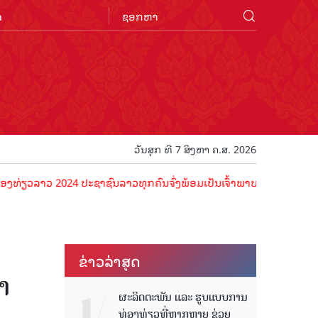
n
ວັນສຸກ ທີ 7 ສິງຫາ ຄ.ສ. 2026
າວ 2024 ປະຊາຊົນລາວທຸກຄົນຈົ່ງພ້ອມເປັນເຈົ້າພາບທີ່ດີ ຕ້ອນຮັບນັກທ່ອງທ່
ຂ່າວ​ລ່າ​ສຸດ
າ​
ຜະລິດຕະພັນ ແລະ ຮູບແບບການ
ທ່ອງທ່ຽວທີ່ຫຼາກຫຼາຍ ຊ່ວຍ