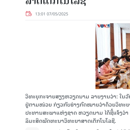
ສາດ​ເຕັກ​ໂນ​ໂລ​ຊີ
13:01 07/05/2025
ວິທະຍຸກະຈາຍສຽງຫວຽດນາມ ລາຍງານວ່າ: ໃນວັນ
ຢູ່ຕາມໜ່ວຍ ກ່ຽວກັບຮ່າງກົດໝາຍວ່າດ້ວຍວິທະຍາ
ປະທານສະພາແຫ່ງຊາດ ຫວຽດນາມ ໄດ້ຊີ້ແຈ້ງວ່າ ພ
ລິມະສິດພັດທະນາວິທະຍາສາດເຕັກໂນໂລຊີ.