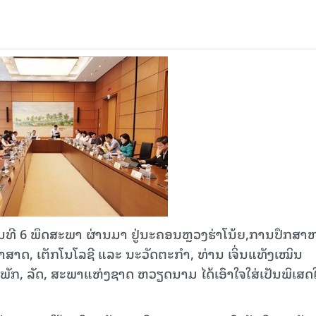
ທີ 6 ພຶດສະພາ ຜ່ານມາ ຢູ່ນະຄອນຫຼວງຮ່າໂນ້ຍ,ການປຶກສາຫ
ສາດ, ເຕັກໂນໂລຊີ ແລະ ນະວັດຕະກຳ, ທ່ານ ເຈິ່ນແທັງເໝິນ
ັກ, ລັດ, ສະພາແຫ່ງຊາດ ຫວຽດນາມ ໄດ້ເອົາໃຈໃສ່ເປັນພິເສດໃ