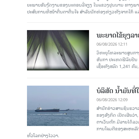
ຍະພາບອັນງົດງາມຂອງນະຄອນລີ່ຈຽງ ໃນແຂວງຢຸນນານ ທາງພາກຕາເ
ປະສົບການທີ່ໜ້າຕື່ນຕາຕື່ນໃຈ ສຳລັບນັກທ່ອງທ່ຽວທັງຈາກໃກ້ ແ
ພະຍາດໄຂ້ຍຸງລາ
06/08/2026 12:11
ວິທະຍຸໂທລະພາບສູນກາງຈ
ອັນກາ ປະເທດຟີລິບປິນ 
ເຊື້ອ​ທັງ​ໝົດ 1,241 ຄົນ
ບໍລິສັດ ນ້ຳມັນ
06/08/2026 12:09
ສຳນັກຂ່າວສານຊິນຮວາລ
ຂອງອັງກິດ ເປີດເຜີຍວ່າ,
ຕາເວັນຕົກ ມີລາຍໄດ້ລວ
ການໂຈມຕີຂອງສະຫະລັດ ອ
ທົ່ວໂລກຢ່າງໄວວາ.