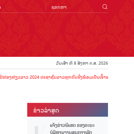
n
ວັນເສົາ ທີ 8 ສິງຫາ ຄ.ສ. 2026
ຽວລາວ 2024 ປະຊາຊົນລາວທຸກຄົນຈົ່ງພ້ອມເປັນເຈົ້າພາບທີ່ດີ ຕ້ອນຮັບນັກທ່ອ
ຂ່າວ​ລ່າ​ສຸດ
ແຈ້ງຂ່າວພິເສດ ຂອງຄະນະ
ບໍລິຫານງານສູນກາງພັກ