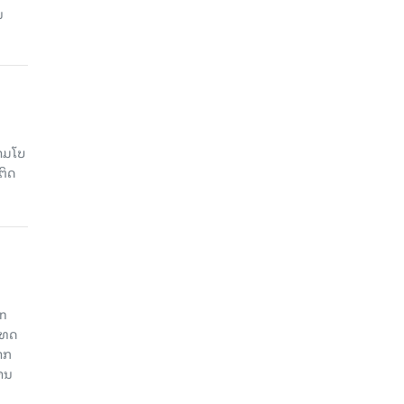
ນ
າມໂບ​
ຕິດ
an
ະເທດ
າກ
ງານ