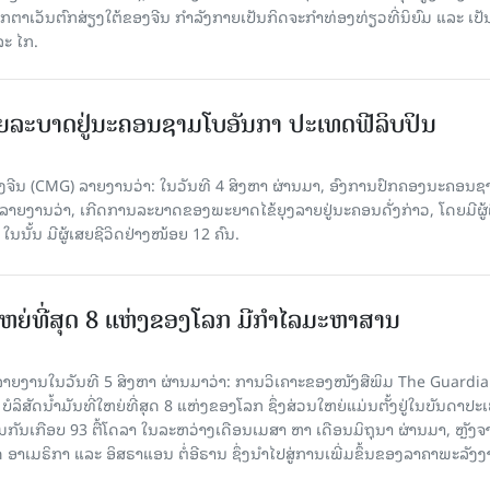
ວັນຕົກສ່ຽງໃຕ້ຂອງຈີນ ກຳລັງກາຍເປັນກິດຈະກຳທ່ອງທ່ຽວທີ່ນິຍົມ ແລະ ເປັ
ລະ ໄກ.
ຍລະບາດຢູ່ນະຄອນຊາມໂບ​ອັນກາ ປະເທດຟີລິບປິນ
ີນ (CMG) ລາຍງານວ່າ: ໃນວັນທີ 4 ສິງ​ຫາ ຜ່ານມາ, ອົງການ​ປົກ​ຄອງນະຄອນຊ
ລາຍ​ງານວ່າ, ເກີດ​ການລະບາດ​ຂອງພະຍາດໄຂ້ຍຸງລາຍຢູ່ນະຄອນດັ່ງກ່າວ, ໂດຍມີຜູ້
, ໃນນັ້ນ ມີຜູ້ເສຍຊີວິດຢ່າງໜ້ອຍ 12 ຄົນ.
ທີ່ໃຫຍ່ທີ່ສຸດ 8 ແຫ່ງຂອງໂລກ ມີກຳໄລມະຫາສານ
າຍງານໃນວັນທີ 5 ສິງຫາ ຜ່ານມາວ່າ: ການວິເຄາະຂອງໜັງສືພິມ The Guardi
 ບໍລິສັດນ້ຳມັນທີ່ໃຫຍ່ທີ່ສຸດ 8 ແຫ່ງຂອງໂລກ ຊຶ່ງສ່ວນໃຫຍ່ແມ່ນຕັ້ງຢູ່ໃນບັນດາປ
ມກັນເກືອບ 93 ຕື້ໂດລາ ໃນລະຫວ່າງເດືອນເມສາ ຫາ ເດືອນມິຖຸນາ ຜ່ານມາ, ຫຼັງຈ
າເມຣິກາ ແລະ ອິສຣາແອນ ຕໍ່ອີຣານ ຊຶ່ງນຳໄປສູ່ການເພີ່ມຂຶ້ນຂອງລາຄາພະລັງ