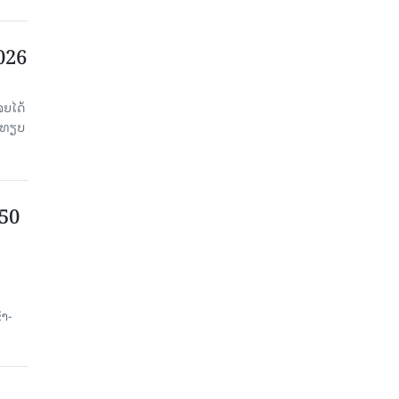
2026
ຈຍໄດ້
່ອທຽບ
750
ນ
້າ-