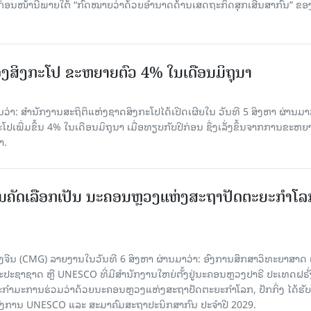
ບກ່ອນໜ້ານີ້ພາຍໃຕ້ “ກົດໝາຍວ່າດ້ວຍອຳນາດດ້ານເສດຖະກິດສຸກເສີນສາກົນ” ຂອ
ງສິງກະໂປ ຂະຫຍາຍຕົວ 4% ໃນເດືອນມິຖຸນາ
່າ: ສຳນັກງານສະຖິຕິແຫ່ງຊາດສິງກະໂປໄດ້ເປີດເຜີຍໃນ ວັນທີ 5 ສິງຫາ ຜ່ານມາວ
ເພີ່ມຂຶ້ນ 4% ໃນເດືອນມິຖຸນາ ເມື່ອທຽບກັບປີກ່ອນ ຊຶ່ງເລັ່ງຂຶ້ນຈາກການຂະຫຍ
າ.
ບການຄັດເລືອກເປັນ ນະຄອນຫຼວງແຫ່ງສະຖາປັດຕະຍະກຳໂລ
ຈີນ (CMG) ລາຍງານໃນວັນທີ 6 ສິງຫາ ຜ່ານມາວ່າ: ອົງການສຶກສາວິທະຍາສາດ
ຊາຊາດ ຫຼື UNESCO ທີ່ມີສຳນັກງານໃຫຍ່ຕັ້ງຢູ່ນະຄອນ​ຫຼວງປາຣີ ປະເທດຝຣັ່ງ
ກຳມະການຮ່ວມວ່າດ້ວຍນະຄອນຫຼວງແຫ່ງສະຖາປັດຕະຍະກຳໂລກ, ປັກກິ່ງ ໄດ້ຮັ
ົງການ UNESCO ແລະ ສະມາ​ຄົມສະຖາປະນິກສາກົນ ປະຈຳປີ 2029.