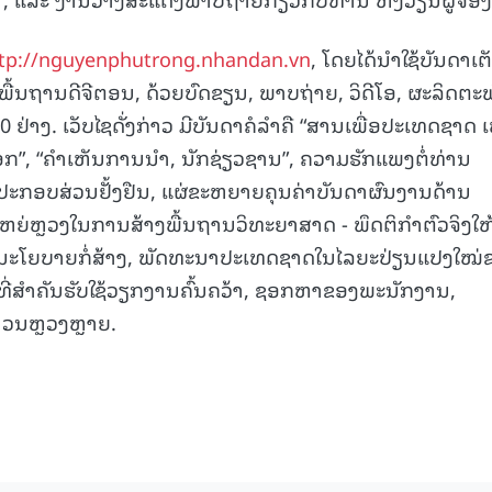
tp://nguyenphutrong.nhandan.vn
, ໂດຍໄດ້ນໍາໃຊ້ບັນດາເຕ
ື້ນຖານດີຈີຕອນ, ດ້ວຍບົດຂຽນ, ພາບຖ່າຍ, ວິດີໂອ, ຜະລິດຕະພັ
່າງ. ເວັບໄຊດັ່ງກ່າວ ມີບັນດາຄໍລຳຄື “ສານເພື່ອປະເທດຊາດ ເພ
ເລືອກ”, “ຄຳເຫັນການນຳ, ນັກຊ່ຽວຊານ”, ຄວາມຮັກແພງຕໍ່ທ່ານ
ໄດ້ປະກອບສ່ວນຢັ້ງຢືນ, ແຜ່ຂະຫຍາຍຄຸນຄ່າບັນດາຜົນງານດ້ານ
ຍ່ຫຼວງໃນການສ້າງພື້ນຖານວິທະຍາສາດ - ພຶດຕິກຳຕົວຈິງໃຫ
ະໂຍບາຍກໍ່ສ້າງ, ພັດທະນາປະເທດຊາດໃນໄລຍະປ່ຽນແປງໃໝ່
ນທີ່ສຳຄັນຮັບໃຊ້ວຽກງານຄົ້ນຄວ້າ, ຊອກຫາຂອງພະນັກງານ,
ນວນຫຼວງຫຼາຍ.