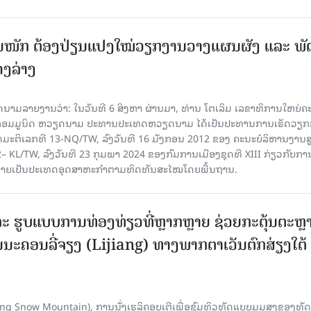
ັ້ນໜັກ ຕ້ອງ​ປ່ຽນ​ແປງ​ໃໝ່​ວຽກ​ງານ​ວາງ​ແຜນ​ຜັງ ແລະ ​ພັດ
ຄງ​ລ່າງ
າຍງານວ່າ: ໃນ​ວັນ​ທີ 6 ສິງ​ຫາ ຜ່ານມາ, ທ່ານ ໂຕ​ເລິມ ເລ​ຂາ​ທິ​ການ​ໃຫຍ່​ຄະ​ນ
​ກອມ​ມູ​ນິດ ຫວຽດ​ນາມ ປະ​ທານ​ປະ​ເທດຫວຽດ​ນາມ ໄດ້​ເປັນ​ປະ​ທານ​ການ​ເຮັດ​ວຽກ​ກ
ບັດ​ມະ​ຕິ​ເລກ​ທີ 13-NQ/TW, ລົງວັນ​ທີ 16 ມັງ​ກອນ 2012 ຂອງ ຄະ​ນະ​ບໍ​ລິ​ຫານ​ງານ​ສ
– KL/TW, ​ລົງວັນ​ທີ 23 ກຸມ​ພາ 2024 ຂອງ​ກົມ​ການ​ເມື​ອງ​ຊຸດ​ທີ XIII ກ່ຽວ​ກັບ​ການກ
າຍ​ເປັນ​ປະ​ເທດ​ອຸດ​ສາ​ຫະ​ກຳ​ຕາມ​ທິດ​ທັນ​ສະ​ໄໝ​ໂດຍ​ພື້ນ​ຖານ.
ະ ຮູບແບບການທ່ອງທ່ຽວທີ່ຫຼາກຫຼາຍ ຊ່ວຍກະຕຸ້ນຕະຫຼ
ນະຄອນລີ່ຈຽງ (Lijiang) ທາງພາກຕາເວັນຕົກສ່ຽງໃຕ້
Yulong Snow Mountain), ການນັ່ງເຮລິຄອບເຕີເພື່ອຊົມທິວທັດແບບມຸມສູງຂອງທັດ