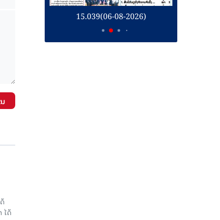
26)
15.039(06-08-2026)
1
ັນ
ດ້
 ໄດ້