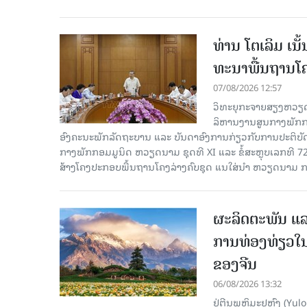
ທ່ານ ໂຕ​ເລິມ ເນ
ທະ​ນາ​ພື້ນ​ຖານ​ໂ
07/08/2026 12:57
ວິທະຍຸກະຈາຍສຽງຫວຽດນາມລ
ລິ​ຫານ​ງານ​ສູນ​ກາງ​ພັກ
ອົງ​ຄະ​ນະ​ພັກ​ລັດ​ຖະ​ບານ ແລະ ບັນ​ດາ​ອົງ​ການ​ກ່ຽວ​ກັບ​ການ​ປະ​ຕິ​
ກາງ​ພັກ​ກອມ​ມູ​ນິດ ຫວຽດ​ນາມ ຊຸດ​ທີ XI ແລະ ຂໍ້​ສະ​ຫຼຸບ​ເລກ​ທີ 72
ສ້າງ​ໂຄງ​ປະ​ກອບ​ພື້ນ​ຖານ​ໂຄງ​ລ່າງຄົບ​ຊຸດ ແນ​ໃສ່​ນຳ ຫວຽດ​ນາມ ກ
ຜະລິດຕະພັນ ແລ
ການທ່ອງທ່ຽວໃນ
ຂອງຈີນ
06/08/2026 13:32
ຢູ່ຕີນພູຫິມະຢູຫຼົງ (