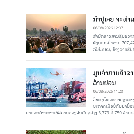
ກຳປູເຈຍ ຈະທຳລາ
06/08/2026 12:07
ສຳນັກຂ່າວສານຊິນຮວາລາ
ສົ່ງອອກເຂົ້າສານ 707,
ກັບປີກ່ອນ, ສ້າງລາຍຮັບໄ
ມູນຄ່າການຄ້າຂາ
ລ້ານຢວນ
06/08/2026 11:20
ວິທະຍຸໂທລະພາບສູນກາງ
ປະກາດເມື່ອບໍ່ດົນມານີ້
ຂາອອກດ້ານການບໍລິການຂອງຈີນບັນລຸເຖິງ 3,779 ຕື້ 750 ລ້ານຢ