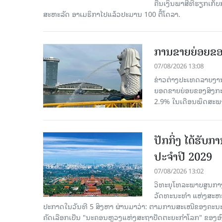
ຄືນເງິນພາສີທີ່ຮຽກເກັ
ສະຫະລັດ ອາເມຣິກາໄປແລ້ວປະມານ 100 ຕື້ໂດລາ.
ການຂາຍຍ່ອຍຂອ
07/08/2026 13:08
ຂ່າວຕ່າງປະເທດລາຍງານວ
ຍອດຂາຍຍ່ອຍຂອງສິງກະໂປ
2.9% ໃນເດືອນພຶດສະພ
ປັກກິ່ງ ໄດ້ຮັ
ປະຈຳປີ 2029
07/08/2026 13:02
ວິທະຍຸໂທລະພາບສູນກາງ
ວັດທະນະທຳ ແຫ່ງສະຫະປະ
ປະກາດໃນວັນທີ 5 ສິງຫາ ຜ່ານມາວ່າ: ຕາມການສະເໜີຂອງຄະນະ
ຄັດ​ເລືອກເປັນ "ນະຄອນຫຼວງແຫ່ງສະຖາປັດຕະຍະກຳໂລກ" ຂອງອ