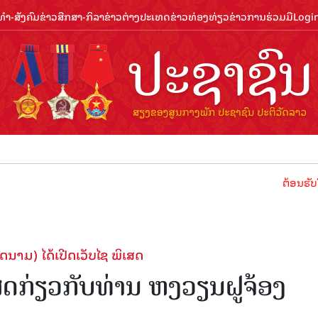
ຳ-ສັງຄົມ
ຂ່າວສືກສາ-ກິລາ
ຂ່າວຕ່າງປະເທດ
ຂ່າວທ່ອງທ່ຽວ
ຂ່າວການຮ່ວມມື
Logi
ຕ້ອນຮັບປີທ່ອງທ່
ນາມ) ໄດ້ເປີດເວັບໄຊ ພິເສດ
ສດກ່ຽວກັບທ່ານ ຫງວຽນຝູຈ້ອງ