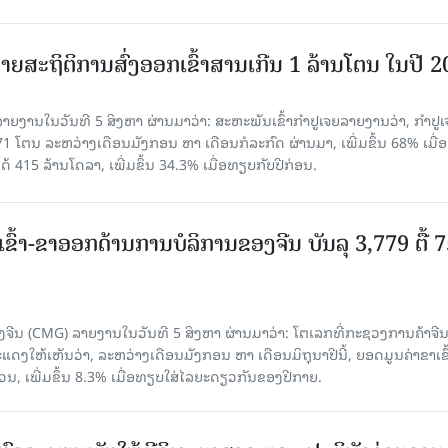
ຍສະຖິຕິການສົ່ງອອກເຂົ້າສານເກີນ 1 ລ້ານໂຕນ ໃນປີ 
ຍງານໃນວັນທີ 5 ສິງຫາ ຜ່ານມາວ່າ: ສະຫະພັນເຂົ້າກຳປູເຈຍລາຍງານວ່າ, ກໍາປູເ
471 ໂຕນ ລະຫວ່າງເດືອນມັງກອນ ຫາ ເດືອນກໍລະກົດ ຜ່ານມາ, ເພີ່ມຂຶ້ນ 68% ເມື
ດ້ 415 ລ້ານໂດລາ, ເພີ່ມຂຶ້ນ 34.3% ເມື່ອທຽບກັບປີກ່ອນ.
ເຂົ້າ-ຂາອອກດ້ານການບໍລິການຂອງຈີນ ບັນລຸ 3,779 ຕື້ 
ຈີນ (CMG) ລາຍງານໃນວັນທີ 5 ສິງຫາ ຜ່ານມາວ່າ: ໂຕເລກທີ່ກະຊວງການຄ້າຈີ
ສະແດງໃຫ້ເຫັນວ່າ, ລະຫວ່າງເດືອນມັງກອນ ຫາ ເດືອນມິຖຸນາປີນີ້, ຍອດມູນຄ່າຂາເຂົ
ວນ, ເພີ່ມຂຶ້ນ 8.3% ເມື່ອທຽບໃສ່ໄລຍະດຽວກັນຂອງປີກາຍ.