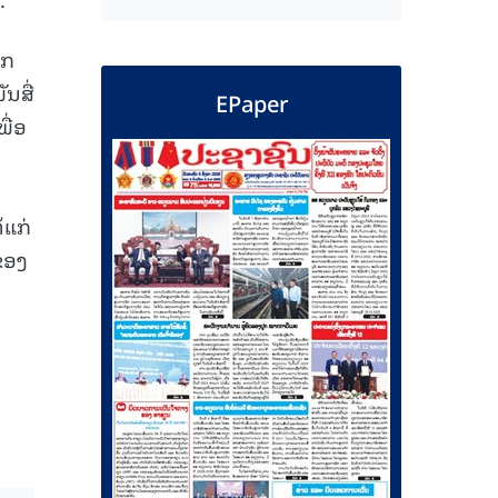
ັກ
ນສື່
EPaper
ື່ອ
້ແກ່
ຂອງ