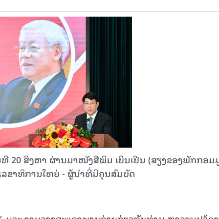
 20 ສິງຫາ ຜ່ານມາໜັງສືພິມ ເຍິນເຢີນ (ສຽງຂອງພັກກອມມ
ຂາທິການໃຫຍ່ - ຜູ້ນຳທີ່ມີຄຸນສົມບັດ
”, ແລະ ງານວາງສະແດງພາບຖ່າຍກ່ຽວກັບທ່ານ ຫງວຽນຝູຈ້ອງ