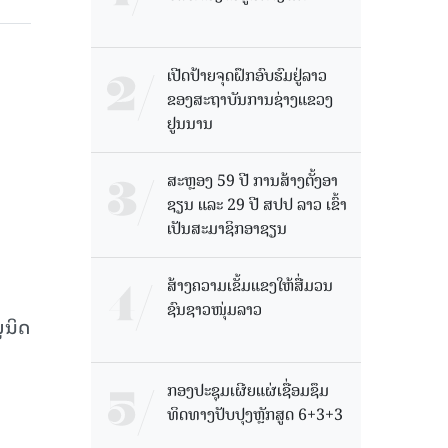
ເປີດປ້າຍຈຸດຝຶກອົບຮົມຢູ່ລາວ
ຂອງສະຖາບັນການຊ່າງແຂວງ
ຢູນນານ
ສະຫຼອງ 59 ປີ ການສ້າງຕັ້ງອາ
ຊຽນ ແລະ 29 ປີ ສປປ ລາວ ເຂົ້າ
ເປັນສະມາຊິກອາຊຽນ
ສ້າງຄວາມເຂັ້ມແຂງໃຫ້ສື່ມວນ
ຊົນຊາວໜຸ່ມລາວ
ູນິດ
ກອງປະຊຸມເຜີຍແຜ່ເຊື່ອມຊຶມ
ທິດທາງປັບປຸງຫຼັກສູດ 6+3+3
.