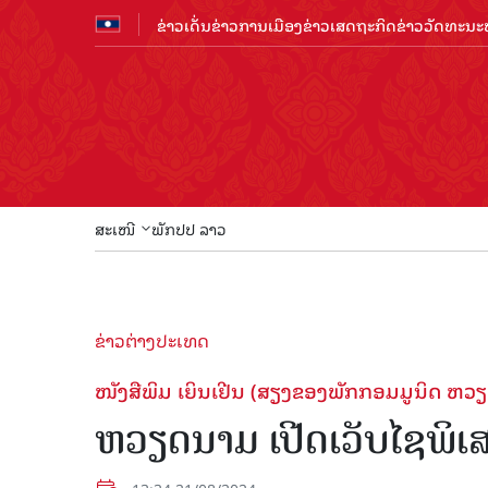
ຂ່າວເດັ່ນ
ຂ່າວການເມືອງ
ຂ່າວເສດຖະກິດ
ຂ່າວວັດທະນະທ
ສະເໜີ
ພັກປປ ລາວ
ຂ່າວຕ່າງປະເທດ
ໜັງສືພິມ ເຍິນເຢີນ (ສຽງຂອງພັກກອມມູນິດ ຫວຽດ
ຫວຽດນາມ ເປີດເວັບໄຊພິເ