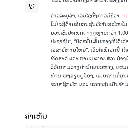
ຂ່າວລະບຸວ່າ, ເວັບໄຊດັ່ງກ່າວມີຊື່ວ່າ:
ht
ໂນໂລຊີດ້ານສື່ມວນຊົນທີ່ທັນສະໄໝໃນພ
ມວນຊົນປະເພດຕ່າງໆຫຼາຍກວ່າ 1.000 ຢ
ປະຊາຊົນ”, “ຢຶດໝັ້ນເສັ້ນທາງທີ່ໄດ້
ເລຂາທິການໃຫຍ່”, ເວັບໄຊພິເສດນີ້ 
ທິດສະດີ ແລະ ການປະກອບສ່ວນຢ່າງໃຫ
ວິວັດການວາງກຳນົດແນວທາງ, ແຜນນ
ທ່ານ ຫງວຽນຝູຈ້ອງ; ແມ່ນຖານຂໍ້ມູ
ສະມາຊິກພັກ ແລະ ມະຫາຊົນເປັນຈຳ
ຄໍາເຫັນ