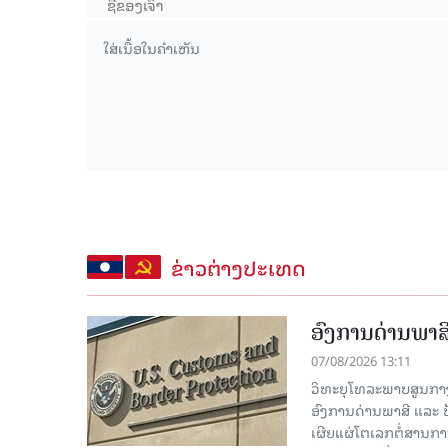
ຂ່າວຕ່າງປະເທດ
ອົງການດ່ານພາສີ
07/08/2026 13:11
ວິທະຍຸໂທລະພາບສູນກາງຈີ
ອົງການດ່ານພາສີ ແລະ 
ເຜີຍແຜ່ໂຕເລກຕໍ່ສານກາ