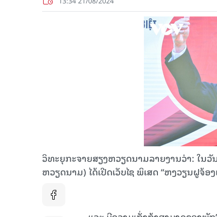
13:34 21/08/2024
ວິທະຍຸກະຈາຍສຽງຫວຽດນາມລາຍງານວ່າ: ໃນວັນທີ
ຫວຽດນາມ) ໄດ້ເປີດເວັບໄຊ ພິເສດ “ຫງວຽນຝູຈ້ອງເລ
ແລະ ມີຄວາມເກັ່ງກ້າສາມາດຂອງພັກ