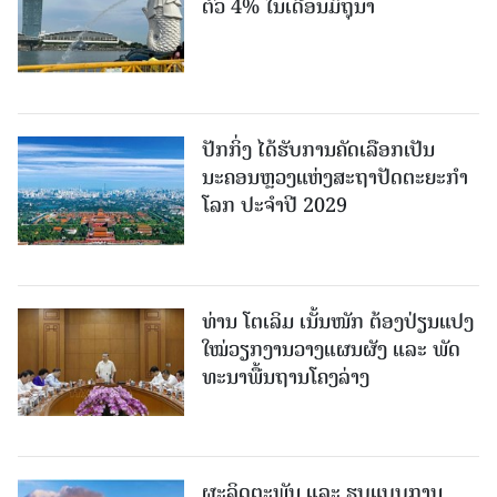
ຕົວ 4% ໃນເດືອນມິຖຸນາ
ປັກກິ່ງ ໄດ້ຮັບການຄັດເລືອກເປັນ
ນະຄອນຫຼວງແຫ່ງສະຖາປັດຕະຍະກຳ
ໂລກ ປະຈຳປີ 2029
ທ່ານ ໂຕ​ເລິມ ເນັ້ນໜັກ ຕ້ອງ​ປ່ຽນ​ແປງ​
ໃໝ່​ວຽກ​ງານ​ວາງ​ແຜນ​ຜັງ ແລະ ​ພັດ​
ທະ​ນາ​ພື້ນ​ຖານ​ໂຄງ​ລ່າງ
ຜະລິດຕະພັນ ແລະ ຮູບແບບການ