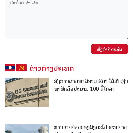
ສົ່ງຄໍາຄິດເຫັນ
ຂ່າວຕ່າງປະເທດ
ອົງການດ່ານພາສີອາເມຣິກາ ໄດ້ຄືນເງິນ
ພາສີແລ້ວປະມານ 100 ຕື້ໂດລາ
ການຂາຍຍ່ອຍຂອງສິງກະໂປ ຂະຫຍາຍ