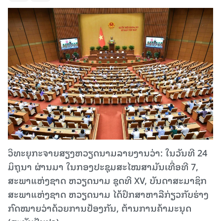
ວິທະຍຸກະຈາຍສຽງຫວຽດນາມລາຍງານວ່າ: ໃນວັນທີ 24
ມິຖຸນາ ຜ່ານມາ ໃນກອງປະຊຸມສະໄໝສາມັນເທື່ອທີ 7,
ສະພາແຫ່ງຊາດ ຫວຽດນາມ ຊຸດທີ XV, ບັນດາສະມາຊິກ
ສະພາແຫ່ງຊາດ ຫວຽດນາມ ໄດ້ປຶກສາຫາລືກ່ຽວກັບຮ່າງ
ກົດໝາຍວ່າດ້ວຍການປ້ອງກັນ, ຕ້ານການຄ້າມະນຸດ