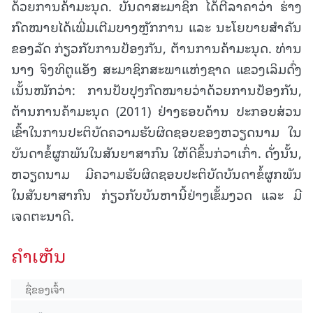
ດ້ວຍການຄ້າມະນຸດ. ບັນດາສະມາຊິກ ໄດ້ຕີລາຄາວ່າ ຮ່າງ
ກົດໝາຍໄດ້ເພີ່ມເຕີມບາງຫຼັກການ ແລະ ນະໂຍບາຍສຳຄັນ
ຂອງລັດ ກ່ຽວກັບການປ້ອງກັນ, ຕ້ານການຄ້າມະນຸດ. ທ່ານ
ນາງ ຈິງທິຕູແອັງ ສະມາຊິກສະພາແຫ່ງຊາດ ແຂວງເລິມດົ່ງ
ເນັ້ນໜັກວ່າ: ການປັບປຸງກົດໝາຍວ່າດ້ວຍການປ້ອງກັນ,
ຕ້ານການຄ້າມະນຸດ (2011) ຢ່າງຮອບດ້ານ ປະກອບສ່ວນ
ເຂົ້າໃນການປະຕິບັດຄວາມຮັບຜິດຊອບຂອງຫວຽດນາມ ໃນ
ບັນດາຂໍ້ຜູກພັນໃນສັນຍາສາກົນ ໃຫ້ດີຂຶ້ນກ່ວາເກົ່າ. ດັ່ງນັ້ນ,
ຫວຽດນາມ ມີຄວາມຮັບຜິດຊອບປະຕິບັດບັນດາຂໍ້ຜູກພັນ
ໃນສັນຍາສາກົນ ກ່ຽວກັບບັນຫານີ້ຢ່າງເຂັ້ມງວດ ແລະ ມີ
ເຈດຕະນາດີ.
ຄໍາເຫັນ