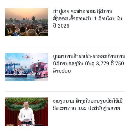
ກຳປູເຈຍ ຈະທຳລາຍສະຖິຕິການ
ສົ່ງອອກເຂົ້າສານເກີນ 1 ລ້ານໂຕນ ໃນ
ປີ 2026
ມູນຄ່າການຄ້າຂາເຂົ້າ-ຂາອອກດ້ານການ
ບໍລິການຂອງຈີນ ບັນລຸ 3,779 ຕື້ 750
ລ້ານຢວນ
ຫວຽດນາມ ສ້າງກົດລະບຽບພັກໃຫ້ມີ
ວິທະຍາສາດ ແລະ ປະຕິບັດງ່າຍດາຍ