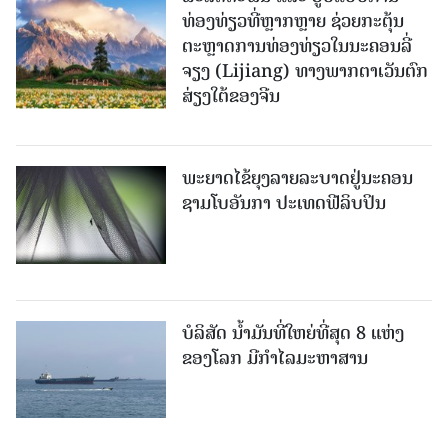
ທ່ອງທ່ຽວທີ່ຫຼາກຫຼາຍ ຊ່ວຍກະຕຸ້ນ
ຕະຫຼາດການທ່ອງທ່ຽວໃນນະຄອນລີ່
ຈຽງ (Lijiang) ທາງພາກຕາເວັນຕົກ
ສ່ຽງໃຕ້ຂອງຈີນ
ພະຍາດໄຂ້ຍຸງລາຍລະບາດຢູ່ນະຄອນ
ຊາມໂບ​ອັນກາ ປະເທດຟີລິບປິນ
ບໍລິສັດ ນ້ຳມັນທີ່ໃຫຍ່ທີ່ສຸດ 8 ແຫ່ງ
ຂອງໂລກ ມີກຳໄລມະຫາສານ