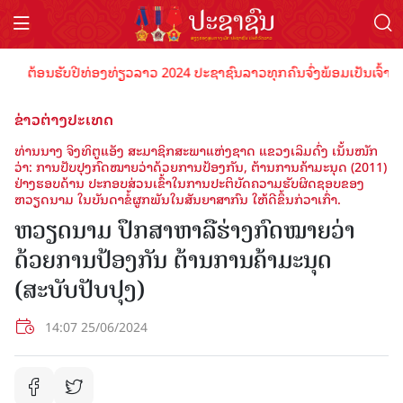
ຕ້ອນຮັບປີທ່ອງທ່ຽວລາວ 2024 ປະຊາຊົນລາວທຸກຄົນຈົ່ງພ້ອມເປັນເຈົ້າພາບທີ
ຂ່າວຕ່າງປະເທດ
ທ່ານນາງ ຈິງທິຕູແອັງ ສະມາຊິກສະພາແຫ່ງຊາດ ແຂວງເລິມດົ່ງ ເນັ້ນໜັກ
ວ່າ: ການປັບປຸງກົດໝາຍວ່າດ້ວຍການປ້ອງກັນ, ຕ້ານການຄ້າມະນຸດ (2011)
ຢ່າງຮອບດ້ານ ປະກອບສ່ວນເຂົ້າໃນການປະຕິບັດຄວາມຮັບຜິດຊອບຂອງ
ຫວຽດນາມ ໃນບັນດາຂໍ້ຜູກພັນໃນສັນຍາສາກົນ ໃຫ້ດີຂຶ້ນກ່ວາເກົ່າ.
ຫວຽດນາມ ປຶກສາຫາລືຮ່າງກົດໝາຍວ່າ
ດ້ວຍການປ້ອງກັນ ຕ້ານການຄ້າມະນຸດ
(ສະບັບປັບປຸງ)
14:07 25/06/2024