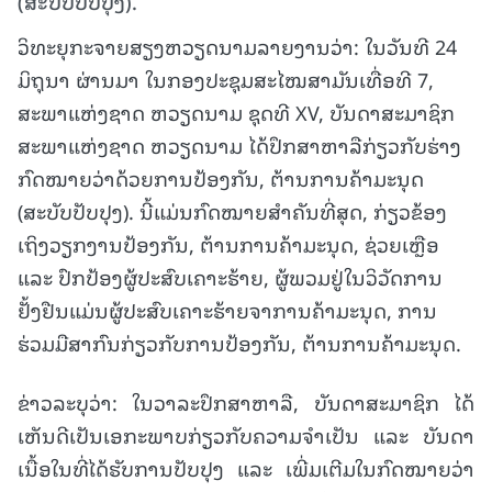
(ສະບັບປັບປຸງ).
ວິທະຍຸກະຈາຍສຽງຫວຽດນາມລາຍງານວ່າ: ໃນວັນທີ 24
ມິຖຸນາ ຜ່ານມາ ໃນກອງປະຊຸມສະໄໝສາມັນເທື່ອທີ 7,
ສະພາແຫ່ງຊາດ ຫວຽດນາມ ຊຸດທີ XV, ບັນດາສະມາຊິກ
ສະພາແຫ່ງຊາດ ຫວຽດນາມ ໄດ້ປຶກສາຫາລືກ່ຽວກັບຮ່າງ
ກົດໝາຍວ່າດ້ວຍການປ້ອງກັນ, ຕ້ານການຄ້າມະນຸດ
(ສະບັບປັບປຸງ). ນີ້ແມ່ນກົດໝາຍສຳຄັນທີ່ສຸດ, ກ່ຽວຂ້ອງ
ເຖິງວຽກງານປ້ອງກັນ, ຕ້ານການຄ້າມະນຸດ, ຊ່ວຍເຫຼືອ
ແລະ ປົກປ້ອງຜູ້ປະສົບເຄາະຮ້າຍ,
ຜູ້ພວມຢູ່ໃນວິວັດການ
ຢັ້ງຢືນແມ່ນຜູ້ປະສົບເຄາະຮ້າຍຈາການຄ້າມະນຸດ, ການ
ຮ່ວມມືສາກົນກ່ຽວກັບການປ້ອງກັນ, ຕ້ານການຄ້າມະນຸດ.
ຂ່າວລະບຸວ່າ: ໃນວາລະປຶກສາຫາລື, ບັນດາສະມາຊິກ ໄດ້
ເຫັນດີເປັນເອກະພາບກ່ຽວກັບຄວາມຈຳເປັນ ແລະ ບັນດາ
ເນື້ອໃນທີ່ໄດ້ຮັບການປັບປຸງ ແລະ ເພີ່ມເຕີມໃນກົດໝາຍວ່າ