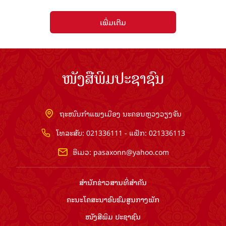
ເພີ່ມເຕີມ
ໜັງສືພິມປະຊາຊົນ
ຖະໜົນກຳແພງເມືອງ ນະຄອນຫຼວງວຽງຈັນ
ໂທລະສັບ: 021336111 - ແຟັກ: 021336113
ອີເມວ:
pasaxonn@yahoo.com
ສຳ​ນັກ​ຂ່າວ​ສານ​ທີ່​ສຳ​ຄັນ​
ຄະນະໂຄສະນາອົບຮົມ​ສູນ​ກາງ​ພັກ
ໜັງສືພິມ ປະ​ຊາ​ຊົນ