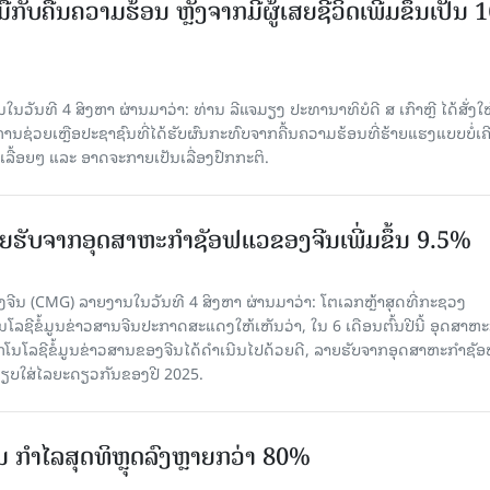
ັບມືກັບຄື້ນຄວາມຮ້ອນ ຫຼັງຈາກມີຜູ້ເສຍຊີວິດເພີ່ມຂຶ້ນເປັນ 
ວັນທີ 4 ສິງຫາ ຜ່ານມາວ່າ: ທ່ານ ລີແຈມຽງ ປະທານາທິບໍດີ ສ ເກົາຫຼີ ໄດ້ສັ່ງໃຫ
ງການຊ່ວຍເຫຼືອປະຊາຊົນທີ່ໄດ້ຮັບຜົນກະທົບຈາກຄື້ນຄວາມຮ້ອນທີ່ຮ້າຍແຮງແບບບໍ່ເຄ
ລື້ອຍໆ ແລະ ອາດຈະກາຍເປັນເລື່ອງປົກກະຕິ.
 ລາຍຮັບຈາກອຸດສາຫະກຳຊັອຟແວຂອງຈີນເພີ່ມຂຶ້ນ 9.5%
ຈີນ (CMG) ລາຍງານໃນວັນທີ 4 ສິງຫາ ຜ່ານມາວ່າ: ໂຕເລກຫຼ້າສຸດທີ່ກະຊວງ
ໂລຊີຂໍ້ມູນຂ່າວສານຈີນປະກາດສະແດງໃຫ້ເຫັນວ່າ, ໃນ 6 ເດືອນຕົ້ນປີນີ້ ອຸດສາຫະ
ກໂນໂລຊີຂໍ້ມູນຂ່າວສານຂອງຈີນໄດ້ດຳເນີນໄປດ້ວຍດີ, ລາຍຮັບຈາກອຸດສາຫະກຳຊັ
່ອທຽບໃສ່ໄລຍະດຽວກັນຂອງປີ 2025.
່ນ ກຳໄລສຸດທິຫຼຸດລົງຫຼາຍກວ່າ 80%