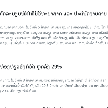
ົດລະບຽບພັກໃຫ້ມີວິທະຍາສາດ ແລະ ປະຕິບັດງ່າຍດາຍ
ລາຍງານວ່າ: ໃນ​ວັນ​ທີ 5 ສິງ​ຫາ ຜ່ານມາ ຢູ່ນະຄອນຫຼວງຮ່າ​ໂນ້ຍ, ທ່ານ ໂຕ​ເລິ
ໍ​ລິ​ຫານ​ງານ​ສູນ​ກາງ​ພັກ​ກອມ​ມູ​ນິດ ຫວຽດ​ນາມ ປະ​ທານ​ປະ​ເທດ ຫວຽດ​ນາມ ຫົວ​ໜ້າ
​ການ​ສະ​ຫຼຸບ​ສະ​ພ​າບ​ການ​ຕົວ​ຈິງ ແລະ ຄົ້ນ​ຄວ້າ​ປັບ​ປຸງ, ເພີ່ມ​ເຕີມ​ກົດ​ລະ​ບຽບ​ຂອງ​ພັກ
ານກອງ​ປະ​ຊຸມ​ຄັ້ງ​ທີ 1 ປະ​ກອບ​ຄຳ​ເຫັນ​ກ່ຽວ​ກັບ​ແຜນ​ການ ແລະ ການ​ກຳ​ນົດ​ທິດ​ຜັນ​ຂ
່ອງທ່ຽວອັງກໍວັດ ຫຼດລົງ 29%
ຍງານໃນວັນທີ 3 ສິງຫາຜ່ານມາວ່າ: ອຸທິຍານບູຮານຄະດີອັງກໍ ຫຼື ອັງກໍວັດ ຂອງ
ກການຂາຍປີ້ເຂົ້າຊົມໄດ້ທັງໝົດ 20.3 ລ້ານໂດລາ ນັບແຕ່ເດືອນມັງກອນ ຫາ ເດືອນ
ົງ 29% ເມື່ອທຽບກັບປີກ່ອນ.