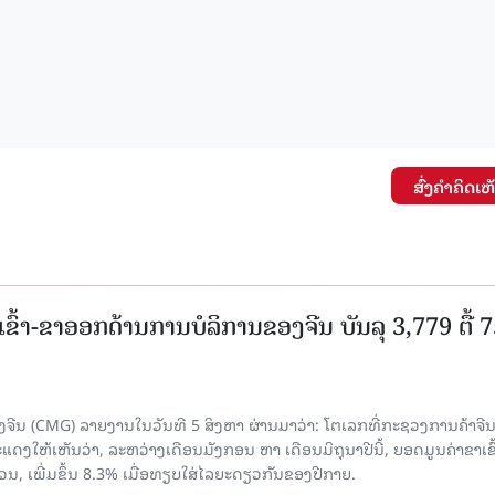
15.037(04-08-2026)
15.036(03-08-20
ສົ່ງຄໍາຄິດເຫ
ເຂົ້າ-ຂາອອກດ້ານການບໍລິການຂອງຈີນ ບັນລຸ 3,779 ຕື້ 
ຈີນ (CMG) ລາຍງານໃນວັນທີ 5 ສິງຫາ ຜ່ານມາວ່າ: ໂຕເລກທີ່ກະຊວງການຄ້າຈີ
ສະແດງໃຫ້ເຫັນວ່າ, ລະຫວ່າງເດືອນມັງກອນ ຫາ ເດືອນມິຖຸນາປີນີ້, ຍອດມູນຄ່າຂາເຂົ
ວນ, ເພີ່ມຂຶ້ນ 8.3% ເມື່ອທຽບໃສ່ໄລຍະດຽວກັນຂອງປີກາຍ.