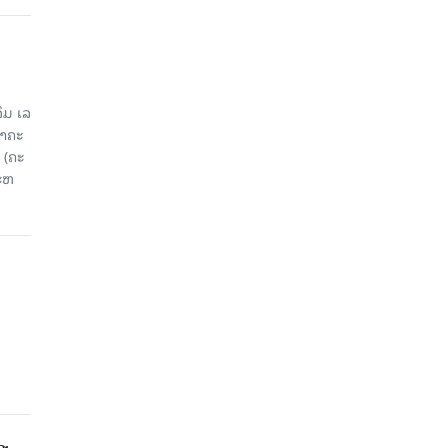
ມ ເລ​
​ຄະ​
 (ຄະ​
ະ​ຫ