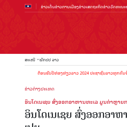
ຂ່າວເດັ່ນ
ຂ່າວການເມືອງ
ຂ່າວເສດຖະກິດ
ຂ່າວວັດທະນະທ
ສະເໜີ
ພັກປປ ລາວ
ຕ້ອນຮັບປີທ່ອງທ່ຽວລາວ 2024 ປະຊາຊົນລາວທຸກຄົນຈົ່ງພ້ອມເປັ
ຂ່າວຕ່າງປະເທດ
ອິນໂດເນເຊຍ ສົ່ງອອກອາຫານທະເລ ມູນຄ່າຫຼາຍກວ່
ອິນໂດເນເຊຍ ສົ່ງອອກອາຫານ