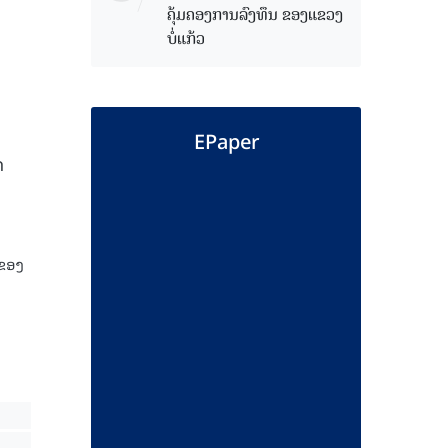
ຄຸ້ມຄອງການລົງທຶນ ຂອງແຂວງ
ບໍ່ແກ້ວ
EPaper
ດ
າຂອງ