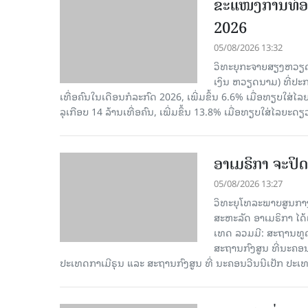
ຂະ​ແໜງ​ການ​ທ່ອ
2026
05/08/2026 13:32
ວິທະຍຸກະຈາຍສຽງຫວຽດນາມ
ເງິນ ຫວຽດ​ນາມ) ທີ່ປະ​ກ
ເທື່ອ​ຄົນ​ໃນ​ເດືອນ​ກໍ​ລະ​ກົດ 2026, ເພີ່ມ​ຂຶ້ນ 6.6% ເມື່ອ​ທຽບ​ໃສ່​ໄ
ລຸ​ເກືອບ 14 ລ້ານ​ເທື່ອ​ຄົນ, ເພີ່ມ​ຂຶ້ນ 13.8% ເມື່ອ​ທຽບ​ໃສ່​ໄລ​ຍະ​ດຽ
ອາເມຣິກາ ຈະປິດ
05/08/2026 13:27
ວິທະຍຸໂທລະພາບສູນກາງ
ສະຫະລັດ ອາເມຣິກາ ໄດ້
ເທດ ລວມມີ: ສະຖານທູດ
ສະຖານກົງສູນ ທີ່ນະຄ
ປະເທດກາເ​ມີຣຸນ ແລະ ສະຖານກົງສູນ ທີ່ ນະຄອນວີນນີເປັກ ປະ