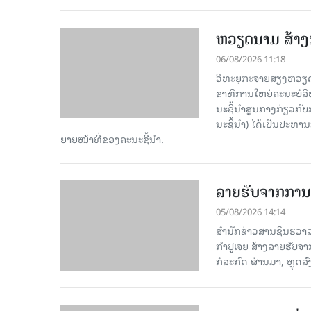
ຫວຽດນາມ ສ້າງກ
06/08/2026 11:18
ວິທະຍຸກະຈາຍສຽງຫວຽດນາມ
ຂາ​ທິ​ການ​ໃຫຍ່​ຄະ​ນະ​ບ
ນະ​ຊີ້​ນຳ​ສູນ​ກາງ​ກ່ຽວ​ກັບ
ນະ​ຊີ້​ນຳ) ໄດ້​ເປັນ​ປະ​ທ
ຍາຍ​ໜ້າ​ທີ່​ຂອງ​ຄະ​ນະ​ຊີ້​ນຳ.
ລາຍຮັບຈາກການທ
05/08/2026 14:14
ສຳນັກຂ່າວສານຊິນຮວາລາ
ກຳປູເຈຍ ສ້າງລາຍຮັບຈາ
ກໍລະກົດ ຜ່ານມາ, ຫຼຸດລ