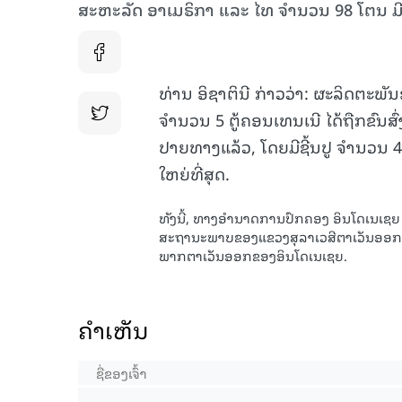
ສະຫະລັດ ອາເມຣິກາ ແລະ ໄທ ຈຳນວນ 98 ໂຕນ ມີມູ
ທ່ານ ອິຊາຕິນີ ກ່າວວ່າ: ຜະລິດຕະ
ຈຳນວນ 5 ຕູ້ຄອນເທນເນີ ໄດ້ຖືກຂົນ
ປາຍທາງແລ້ວ, ໂດຍມີຊີ້ນປູ ຈຳນວນ 45
ໃຫຍ່ທີ່ສຸດ.
ທັງນີ້, ທາງອຳນາດການປົກຄອງ ອິນໂດເນເຊຍ 
ສະຖານະພາບຂອງແຂວງສຸລາເວສີຕາເວັນອອກສ
ພາກຕາເວັນອອກຂອງອິນໂດເນເຊຍ.
ຄໍາເຫັນ