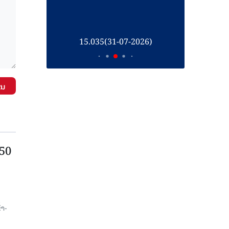
26)
15.035(31-07-2026)
1
ັນ
750
ນ
້າ-