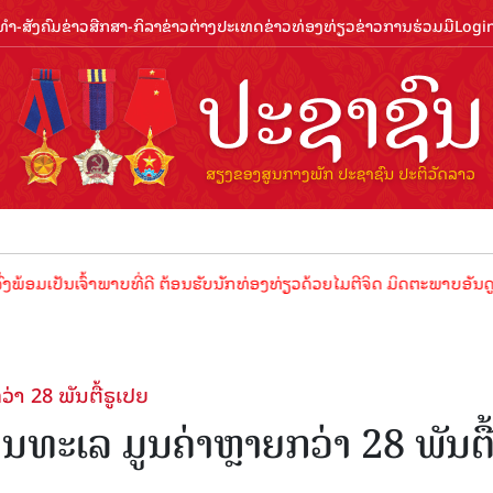
ຳ-ສັງຄົມ
ຂ່າວສືກສາ-ກິລາ
ຂ່າວຕ່າງປະເທດ
ຂ່າວທ່ອງທ່ຽວ
ຂ່າວການຮ່ວມມື
Logi
ນເຈົ້າພາບທີ່ດີ ຕ້ອນຮັບນັກທ່ອງທ່ຽວດ້ວຍໄມຕີຈິດ ມິດຕະພາບອັນດູດດື່ມ !
າ 28 ພັນຕື້ຣູເປຍ
ທະເລ ມູນຄ່າຫຼາຍກວ່າ 28 ພັນຕື້