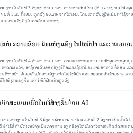
ຍງານໃນວັນທີ 3 ສິງຫາ ຜ່ານມາວ່າ: ສາຍການບິນຍີ່ປຸ່ນ (JAL) ລາຍງານກຳໄລສຸ
 ຢູ່ທີ່ 5.35 ຕື້ເຢນ, ຫຼຸດລົງ 80.2% ຈາກປີກ່ອນ. ໂດຍເຫດຜົນຫຼັກແມ່ນຄ່າໃຊ້ຈ່າຍ
້ນຍ້ອນຄວາມເຄັ່ງຕຶງໃນຕາເວັນອອກກາງ.
ືກັບ ຄວາມຮ້ອນ ໄພແຫ້ງແລ້ງ ໄຟໄໝ້ປ່າ ແລະ ໝອກຄວ
າຍງານໃນວັນທີ 4 ສິງຫາ ຜ່ານມາວ່າ: ການພະຍາກອນອາກາດຫຼ້າສຸດຈາກສູນອຸຕຸ
ຄາດຄະເນວ່າ, ອາຊີຕາເວັນອອກສ່ຽງໃຕ້ຈະປະເຊີນກັບສະພາບອາກາດທີ່ຮ້ອນ ແລ
ດືອນຂ້າງໜ້າ, ພ້ອມທັງມີຄວາມສ່ຽງເກີດໄຟໄໝ້ປ່າ ແລະ ໝອກຄວັນຂ້າມຊາຍແດນ
ຢທີ່ຮຸນແຮງຂຶ້ນ ເຮັດໃຫ້ມີຝົນຕົກຫຼຸດລົງ.
ນົດຕິດສະແຕມເນື້ອໃນທີ່ສ້າງຂຶ້ນໂດຍ AI
ມລາຍງານໃນວັນທີ 3 ສິງຫາ ຜ່ານມາວ່າ: ນັບແຕ່ວັນທີ 2 ສິງຫາ ເປັນຕົ້ນໄປ,
 ໄດ້ນຳໃຊ້ຂໍ້ກຳນົດໃໝ່ຢ່າງເປັນທາງການ ຮຽກຮ້ອງໃຫ້ບັນດາວິສາຫະກິດຕິດສະແຕມ
ສ້າງຂຶ້ນໂດຍປັນຍາປະດິດ (AI), ເພື່ອຊ່ວຍໃຫ້ຜູ້ນຳໃຊ້ງ່າຍໃນການຈຳແນກລະຫວ່າງເນ