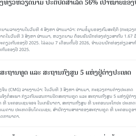
ງ​ທ່ຽວຫວຽດນາມ ​ປະ​ຕິ​ບັດ​ສຳ​ເລັດ 56% ເປົ້າ​ໝາຍຂອງ
ລາຍງານໃນວັນທີ 4 ສິງຫາ ຜ່ານມາວ່າ: ຕາມ​ຂໍ້​ມູນ​ຂອງ​ກົມ​ສະ​ຖິ​ຕິ (ກະ​ຊວງ​
າດ​ໃນ​ວັນ​ທີ 3 ສິງ​ຫາ​ ຜ່ານມາ, ຫວຽດ​ນາມ ຕ້ອນ​ຮັບ​ນັກທ່ອງ​ທ່ຽວ​ສາ​ກົນ 1.67 ລ
ລ​ຍະ​ດຽວ​ກັນ​ຂອງ​ປີ 2025. ໄລ່​ລວມ 7 ເດືອນ​ຕົ້ນ​ປີ 2026, ຈຳ​ນວນ​ນັກ​ທ່ອງ​ທ່ຽວ​ສາ​ກົ
ວ​ກັນ​ຂອງ​ປີ​ 2025.
ສະຖານທູດ ແ​ລະ ສະຖານກົງສູນ 5 ແຫ່ງ​ຢູ່​ຕ່າງ​ປະ​ເທດ
ຈີນ (CMG) ລາຍງານວ່າ: ໃນວັນທີ 3 ສິງ​ຫາ ຜ່ານມາ, ກະຊວງການຕ່າງປະເທດ
ແຈ້ງຕໍ່ສະພາ ກ່ຽວກັບແຜນການປິດສະຖານທູດ ແ​ລະ ສະຖານກົງສູນ 5 ແຫ່ງຢູ່​ຕ່າງ​
 ທີ່ ນະຄອນເຊນຈອຈ ໃນເກຣີນາດາ, ສະຖານກົງສູນ ທີ່ ນະຄອນນະໂກຢະ ປະເທດຍີ່
ອນເມດານ ປະເທດອິນໂດເນເຊຍ, ສຳນັກງານສາຂາຂອງສະຖານທູດ ທີ່ ນະຄອນດູອ
ເທດການາດາ.