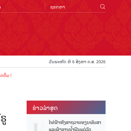
n
ວັນພະຫັດ ທີ 6 ສິງຫາ ຄ.ສ. 2026
ຂ່າວ​ລ່າ​ສຸດ
ຣູ
ໄຟຟ້າຫົງສາຖວາຍທຽນພັນສາ
ແລະຜ້າອາບນໍ້າຝົນແດ່ວັດ