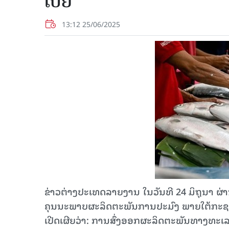
ເປຍ
13:12 25/06/2025
ຂ່າວຕ່າງປະເທດລາຍງານ ໃນວັນທີ 24 ມິຖຸນາ ຜ່
ຄຸນນະພາບຜະລິດຕະພັນການປະມົງ ພາຍໃຕ້ກະຊ
ເປີດເຜີຍວ່າ: ການສົ່ງອອກຜະລິດຕະພັນທາງທະເລ