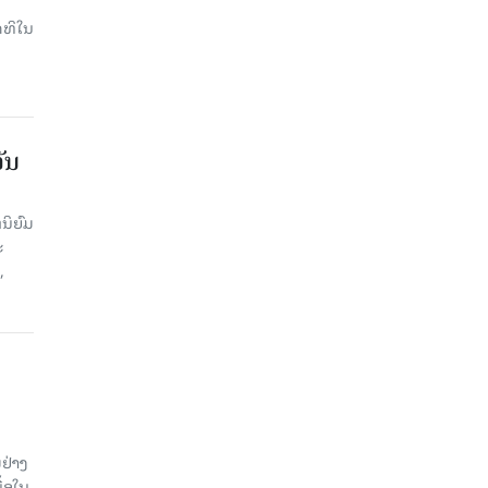
ດທິໃນ
ັນ
ນິຍົມ
ະ
,
ຢ່າງ
ື້ອໃນ