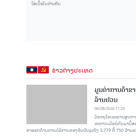
6-08-2026)
15.038(05-08-2026)
ຂ່າວຕ່າງປະເທດ
ມູນຄ່າການຄ້າຂາ
ລ້ານຢວນ
06/08/2026 11:20
ວິທະຍຸໂທລະພາບສູນກາງ
ປະກາດເມື່ອບໍ່ດົນມານີ້
ຂາອອກດ້ານການບໍລິການຂອງຈີນບັນລຸເຖິງ 3,779 ຕື້ 750 ລ້ານຢ