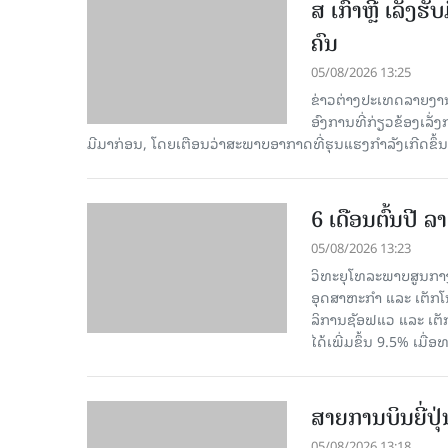
ສ ເກົາຫຼີ ເລັ່ງຮ
ຄົນ
05/08/2026 13:25
ຂ່າວຕ່າງປະເທດລາຍງານໃນ
ອົງການທີ່ກ່ຽວຂ້ອງເລັ່
ມີມາກ່ອນ, ໂດຍເຕືອນວ່າສະພາບອາກາດທີ່ຮຸນແຮງກຳລັງເກີດຂຶ້ນເ
6 ເດືອນຕົ້ນປີ
05/08/2026 13:23
ວິທະຍຸໂທລະພາບສູນກາງ
ອຸດສາຫະກຳ ແລະ ເຕັກໂນ
ລິການຊັອຟແວ ແລະ ເຕັ
ໄດ້ເພີ່ມຂຶ້ນ 9.5% ເມື
ສາຍການບິນຍີ່ປຸ
05/08/2026 13:18