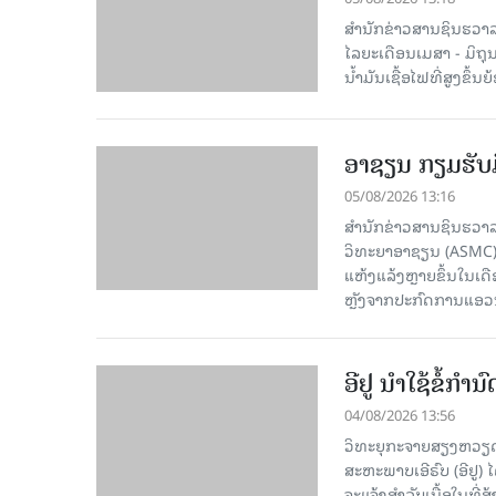
ສຳນັກຂ່າວສານຊິນຮວາລາ
ໄລຍະເດືອນເມສາ - ມິຖຸນາ
ນໍ້າມັນເຊື້ອໄຟທີ່ສູງຂຶ
ອາຊຽນ ກຽມຮັບມ
05/08/2026 13:16
ສຳນັກຂ່າວສານຊິນຮວາລ
ວິທະຍາອາຊຽນ (ASMC) 
ແຫ້ງແລ້ງຫຼາຍຂຶ້ນໃນເ
ຫຼັງຈາກປະກົດການແອວນີໂ
ອີຢູ ນຳໃຊ້ຂໍ້ກຳ
04/08/2026 13:56
ວິທະຍຸກະຈາຍສຽງຫວຽດນາ
ສະຫະພາບເອີຣົບ (ອີຢູ)
ຈະແຈ້ງສຳລັບເນື້ອໃນທີ່