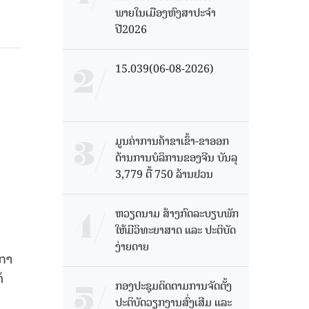
ພາຍໃນເມືອງຫົງສາປະຈໍາ
ປີ2026
15.039(06-08-2026)
ມູນຄ່າການຄ້າຂາເຂົ້າ-ຂາອອກ
ດ້ານການບໍລິການຂອງຈີນ ບັນລຸ
3,779 ຕື້ 750 ລ້ານຢວນ
ຫວຽດນາມ ສ້າງກົດລະບຽບພັກ
ໃຫ້ມີວິທະຍາສາດ ແລະ ປະຕິບັດ
ງ່າຍດາຍ
ດກາ
້
ກອງປະຊຸມຕິດຕາມການຈັດຕັ້ງ
ປະຕິບັດວຽກງານສົ່ງເສີມ ແລະ