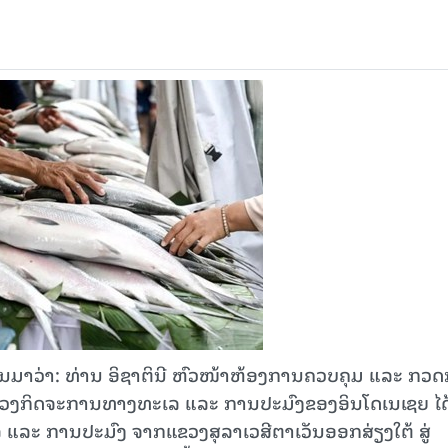
ານມາວ່າ: ທ່ານ ອິຊາຕິນີ ຫົວໜ້າຫ້ອງການຄວບຄຸມ ແລະ ກວ
ວງກິດຈະການທາງທະເລ ແລະ ການປະມົງຂອງອິນໂດເນເຊຍ ໄດ
 ແລະ ການປະມົງ ຈາກແຂວງສຸລາເວສີຕາເວັນອອກສ່ຽງໃຕ້ ສູ່