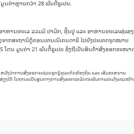
ນຄ່າຫຼາຍກວ່າ 28 ພັນຕື້ຣູເປຍ.
ພັນອາຫານທະເລ ລວມມີ ປາມຶກ, ຊີ້ນປູ ແລະ ອາຫານທະເລແຊ່ແຂງ
ສົ່ງຈາກສະຖານີຕູ້ຄອນເທນເນີເຄນດາຣີ ໄປຍັງປະເທດຈຸດໝາຍ
 ໂຕນ ມູນຄ່າ 21 ພັນຕື້ຣູເປຍ ຊຶ່ງຖືເປັນສິນຄ້າສົ່ງອອກຂະໜາ
ຫວັງວ່າການສົ່ງອອກຈະຊ່ວຍຊຸກຍູ້ທຸລະກິດທ້ອງຖິ່ນ ແລະ ເສີມຂະຫຍາຍ
່ຽງໃຕ້ ໃນຖານະເປັນສູນກາງການສົ່ງອອກຜະລິດຕະພັນການປະມົງແຖວໜ້