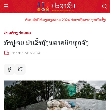
ຕ້ອນຮັບປີທ່ອງທ່ຽວລາວ 2024 ປະຊາຊົນລາວທຸກຄົນຈົ່ງພ້ອມເປັ
ຂ່າວຕ່າງປະເທດ
ກຳປູເຈຍ ນຳເຂົ້າຖົງພລາສຕິກຫຼຸດລົງ
15:20 12/02/2024