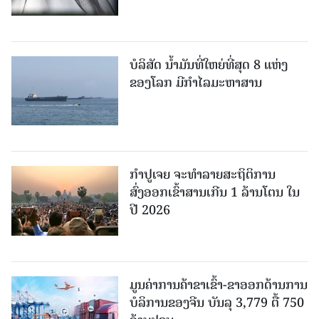
ບໍລິສັດ ນ້ຳມັນທີ່ໃຫຍ່ທີ່ສຸດ 8 ແຫ່ງ
ຂອງໂລກ ມີກຳໄລມະຫາສານ
ກຳປູເຈຍ ຈະທຳລາຍສະຖິຕິການ
ສົ່ງອອກເຂົ້າສານເກີນ 1 ລ້ານໂຕນ ໃນ
ປີ 2026
ມູນຄ່າການຄ້າຂາເຂົ້າ-ຂາອອກດ້ານການ
ບໍລິການຂອງຈີນ ບັນລຸ 3,779 ຕື້ 750