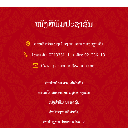
ໜັງສືພິມປະຊາຊົນ
ຖະໜົນກຳແພງເມືອງ ນະຄອນຫຼວງວຽງຈັນ
ໂທລະສັບ: 021336111 - ແຟັກ: 021336113
ອີເມວ:
pasaxonn@yahoo.com
ສຳ​ນັກ​ຂ່າວ​ສານ​ທີ່​ສຳ​ຄັນ​
ຄະນະໂຄສະນາອົບຮົມ​ສູນ​ກາງ​ພັກ
ໜັງສືພິມ ປະ​ຊາ​ຊົນ
ສຳ​ນັກ​ງານ​ທີ່​ສຳ​ຄັນ
ສຳ​ນັກ​ງານ​ປະ​ທານ​ປະ​ເທດ