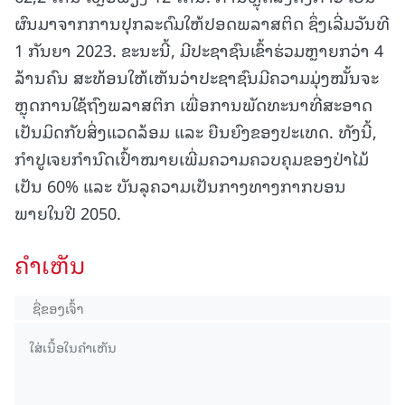
ຜົນມາຈາກການປຸກລະດົມໃຫ້ປອດພລາສຕິດ ຊຶ່ງເລີ່ມວັນທີ
1 ກັນຍາ 2023. ຂະນະນີ້, ມີປະຊາຊົນເຂົ້າຮ່ວມຫຼາຍກວ່າ 4
ລ້ານຄົນ ສະທ້ອນໃຫ້ເຫັນວ່າປະຊາຊົນມີຄວາມມຸ່ງໝັ້ນຈະ
ຫຼຸດການໃຊ້ຖົງພລາສຕິກ ເພື່ອການພັດທະນາທີ່ສະອາດ
ເປັນມິດກັບສິ່ງແວດລ້ອມ ແລະ ຍືນຍົງຂອງປະເທດ. ທັງນີ້,
ກຳປູເຈຍກຳນົດເປົ້າໝາຍເພີ່ມຄວາມຄວບຄຸມຂອງປ່າໄມ້
ເປັນ 60% ແລະ ບັນລຸຄວາມເປັນກາງທາງກາກບອນ
ພາຍໃນປີ 2050.
ຄໍາເຫັນ