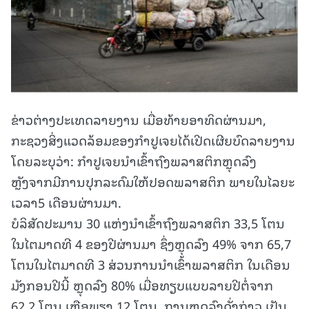
ຂ່າວຕ່າງປະເທດລາຍງານ ເມື່ອທ້າຍອາທິດຜ່ານມາ,
ກະຊວງສິ່ງແວດລ້ອມຂອງກຳປູເຈຍໄດ້ເປີດເຜີຍບົດລາຍງານ
ໂດຍລະບຸວ່າ: ກຳປູເຈຍນຳເຂົ້າຖົງພລາສຕິກຫຼຸດລົງ
ຫຼັງຈາກມີການປຸກລະດົມໃຫ້ປອດພລາສຕິກ ພາຍໃນໄລຍະ
ເວລາ5 ເດືອນຜ່ານມາ.
ບໍລິສັດປະມານ 30 ແຫ່ງນຳເຂົ້າຖົງພລາສຕິກ 33,5 ໂຕນ
ໃນໄຕມາດທີ 4 ຂອງປີຜ່ານມາ ຊຶ່ງຫຼຸດລົງ 49% ຈາກ 65,7
ໂຕນໃນໄຕມາດທີ 3 ສ່ວນການນຳເຂົ້າພລາສຕິກ ໃນເດືອນ
ມັງກອນປີນີ້ ຫຼຸດລົງ 80% ເມື່ອທຽບແບບລາຍປີຕໍ່ຈາກ
62,2 ໂຕນ ເຫຼືອພຽງ 12 ໂຕນ. ການຫຼຸດລົງດັ່ງກ່າວ ເປັນ