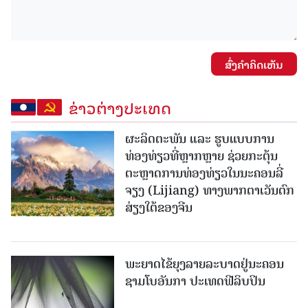
ສົ່ງຄໍາຄິດເຫັນ
ຂ່າວຕ່າງປະເທດ
ຜະລິດຕະພັນ ແລະ ຮູບແບບການ
ທ່ອງທ່ຽວທີ່ຫຼາກຫຼາຍ ຊ່ວຍກະຕຸ້ນ
ຕະຫຼາດການທ່ອງທ່ຽວໃນນະຄອນລີ່
ຈຽງ (Lijiang) ທາງພາກຕາເວັນຕົກ
ສ່ຽງໃຕ້ຂອງຈີນ
ພະຍາດໄຂ້ຍຸງລາຍລະບາດຢູ່ນະຄອນ
ຊາມໂບ​ອັນກາ ປະເທດຟີລິບປິນ