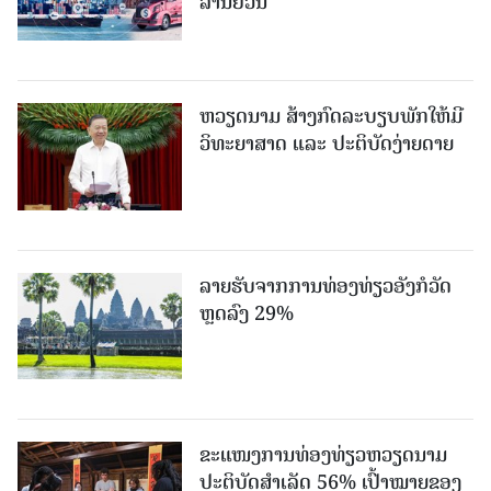
ລ້ານຢວນ
ຫວຽດນາມ ສ້າງກົດລະບຽບພັກໃຫ້ມີ
ວິທະຍາສາດ ແລະ ປະຕິບັດງ່າຍດາຍ
ລາຍຮັບຈາກການທ່ອງທ່ຽວອັງກໍວັດ
ຫຼດລົງ 29%
ຂະ​ແໜງ​ການ​ທ່ອງ​ທ່ຽວຫວຽດນາມ ​
ປະ​ຕິ​ບັດ​ສຳ​ເລັດ 56% ເປົ້າ​ໝາຍຂອງ