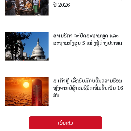
ປີ 2026
ອາເມຣິກາ ຈະປິດສະຖານທູດ ແ​ລະ
ສະຖານກົງສູນ 5 ແຫ່ງ​ຢູ່​ຕ່າງ​ປະ​ເທດ
ສ ເກົາຫຼີ ເລັ່ງຮັບມືກັບຄື້ນຄວາມຮ້ອນ
ຫຼັງຈາກມີຜູ້ເສຍຊີວິດເພີ່ມຂຶ້ນເປັນ 16
ຄົນ
ເພີ່ມເຕີມ