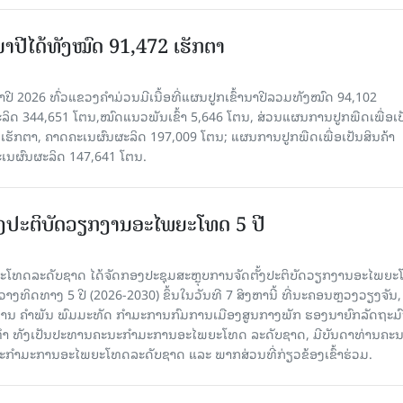
ານາປີໄດ້ທັງໝົດ 91,472 ເຮັກຕາ
າປີ 2026 ທົ່ວແຂວງຄໍາມ່ວນມີເນື້ອທີ່ແຜນປູກເຂົ້ານາປີລວມທັງໝົດ 94,102
ລິດ 344,651 ໂຕນ,ໝົດແນວພັນເຂົ້າ 5,646 ໂຕນ, ສ່ວນແຜນການປູກພືດເພື່ອເປ
ຮັກຕາ, ຄາດຄະເນຜົນຜະລິດ 197,009 ໂຕນ; ແຜນການປູກພືດເພື່ອເປັນສິນຄ້າ
ະເນຜົນຜະລິດ 147,641 ໂຕນ.
ັ້ງປະຕິບັດວຽກງານອະໄພຍະໂທດ 5 ປີ
ທດລະດັບຊາດ ໄດ້ຈັດກອງປະຊຸມສະຫຼຸບການຈັດຕັ້ງປະຕິບັດວຽກງານອະໄພຍ
ວາງທິດທາງ 5 ປີ (2026-2030) ຂຶ້ນໃນວັນທີ 7 ສິງຫານີ້ ທີ່ນະຄອນຫຼວງວຽງຈັນ
ານ ຄໍາພັນ ພົມມະທັດ ກຳມະການກົມການເມືອງສູນກາງພັກ ຮອງນາຍົກລັດຖະມົ
ິທຳ ທັງເປັນປະທານຄະນະກຳມະການອະໄພຍະໂທດ ລະດັບຊາດ, ມີບັນດາທ່ານຄະ
ກຳມະການອະໄພຍະໂທດລະດັບຊາດ ແລະ ພາກສ່ວນທີ່ກ່ຽວຂ້ອງເຂົ້າຮ່ວມ.