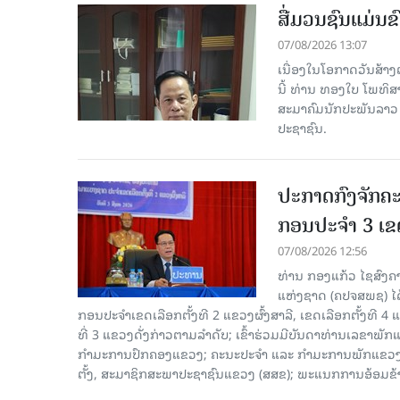
ສື່ມວນຊົນແມ່ນຂົ
07/08/2026 13:07
ເນື່ອງໃນໂອກາດວັນສ້າງຕ
ນີ້ ທ່ານ ທອງໃບ ໂພທິ
ສະມາຄົມນັກປະພັນລາວ ໄ
ປະຊາຊົນ.
ປະກາດກົງຈັກຄະ
ກອນປະຈໍາ 3 ເຂດ
07/08/2026 12:56
ທ່ານ ກອງແກ້ວ ໄຊສົ
ແຫ່ງຊາດ (ຄປຈສພຊ) ໄດ
ກອນປະຈໍາເຂດເລືອກຕັ້ງທີ 2 ແຂວງຜົ້ງສາລີ, ເຂດເລືອກຕັ້ງທີ 4
ທີ່ 3 ແຂວງດັ່ງກ່າວຕາມລຳດັບ; ເຂົ້າຮ່ວມມີບັນດາທ່ານເລ
ກໍາມະການປົກຄອງແຂວງ; ຄະນະປະຈໍາ ແລະ ກໍາມະການພັກແຂວງ
ຕັ້ງ, ສະມາຊິກສະພາປະຊາຊົນແຂວງ (ສສຂ); ພະແນກການອ້ອມຂ