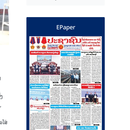
EPaper
ນ
ີ
້ງ
,
ໃສ່