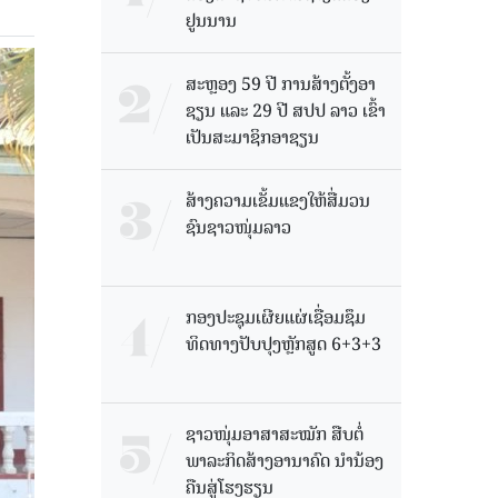
ຢູນນານ
ສະຫຼອງ 59 ປີ ການສ້າງຕັ້ງອາ
ຊຽນ ແລະ 29 ປີ ສປປ ລາວ ເຂົ້າ
ເປັນສະມາຊິກອາຊຽນ
ສ້າງຄວາມເຂັ້ມແຂງໃຫ້ສື່ມວນ
ຊົນຊາວໜຸ່ມລາວ
ກອງປະຊຸມເຜີຍແຜ່ເຊື່ອມຊຶມ
ທິດທາງປັບປຸງຫຼັກສູດ 6+3+3
ຊາວໜຸ່ມອາສາສະໝັກ ສືບຕໍ່
ພາລະກິດສ້າງອານາຄົດ ນໍານ້ອງ
ຄືນສູ່ໂຮງຮຽນ