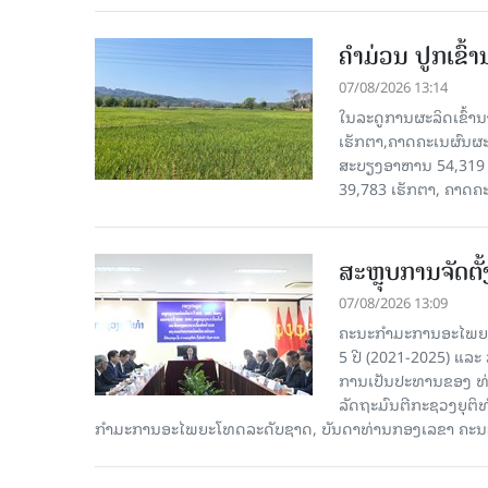
ຄໍາມ່ວນ ປູກເຂົ້
07/08/2026 13:14
ໃນລະດູການຜະລິດເຂົ້ານ
ເຮັກຕາ,ຄາດຄະເນຜົນຜະ
ສະບຽງອາຫານ 54,319 ເ
39,783 ເຮັກຕາ, ຄາດຄ
ສະຫຼຸບການຈັດຕ
07/08/2026 13:09
ຄະນະກຳມະການອະໄພຍະໂ
5 ປີ (2021-2025) ແລະ 
ການເປັນປະທານຂອງ ທ່
ລັດຖະມົນຕີກະຊວງຍຸຕ
ກໍາມະການອະໄພຍະໂທດລະດັບຊາດ, ບັນດາທ່ານກອງເລຂາ ຄະນະ