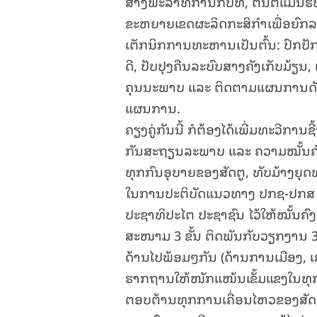
ສ້າງພະລາທິການກັບທີ່, ຕົ້ນຕໍແມ່ນ
ຂະຫຍາຍເຂດຜະລິດກະສິກໍາເພື່ອຍົກລະດັ
ເຕັກນິກການທະຫານເປັນຕົ້ນ: ປົກປັ
ດີ, ປັບປຸງຄືນລະບົບສາງຄັງເກັບມ້ຽນ,
ຄຸນນະພາບ ແລະ ຕິດຕາມແຜນການດັ
ແຜນການ.
ຄຽງຄູ່ກັນນີ້ ກໍຕ້ອງໄດ້ເພີ່ມທະວີກ
ກັນສະຖຽນລະພາບ ແລະ ຄວາມໝັ້ນຄົງ
ທຸກກົນອຸບາຍຂອງສັດຕູ, ທັບມ້າງຍຸດ
ໃນການປະຕິບັດແນວທາງ ປກຊ-ປກສ ທ
ປະຊາທິປະໄຕ ປະຊາຊົນ ໄວ້ໃຫ້ໝັ້ນຄົງ,
ສະໜາມ 3 ຂັ້ນ ຕິດພັນກັບວຽກງານ 3
ດ້ານໄປພ້ອມໆກັນ (ດ້ານການເມືອງ, 
ຮາກຖານໃຫ້ໜັກແໜ້ນເຂັ້ມແຂງໃນທຸກດ້າ
ຕອບຕ້ານທຸກການເຄື່ອນໄຫວຂອງສັດຕູ