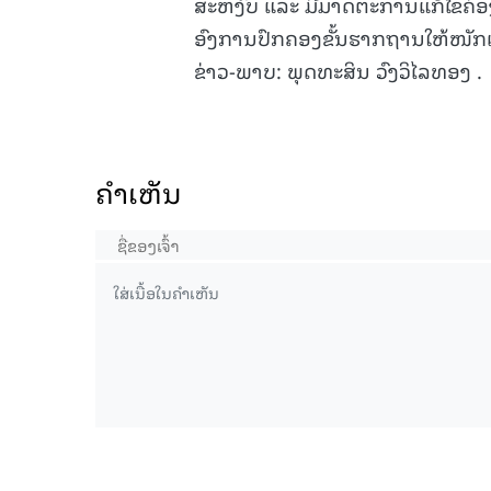
ສະຫງົບ ແລະ ມີມາດຕະການແກ້ໄຂຄ່ອງແຄ
ອົງການປົກຄອງຂັ້ນຮາກຖານໃຫ້ໜັກແ
ຂ່າວ-ພາບ: ພຸດທະສິນ ວົງວິໄລທອງ .
ຄໍາເຫັນ