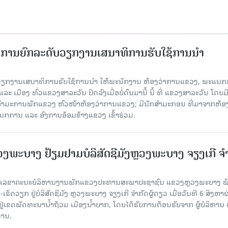
ັດການຍົກລະດັບວຽກງານເສນາທິການຮັບໃຊ້ການນໍາ
ັບວຽກງານເສນາທິການຮັບໃຊ້ການນໍາ ໃຫ້ພະນັກງານ ຫ້ອງວ່າການແຂວງ, ພະແນກ
 ເມືອງ ທົ່ວແຂວງສາລະວັນ ປິດລົງເມື່ອ​ບໍ່​ດົນ​ມາ​ນີ້ ນີ້ ທີ່ ແຂວງສາລະວັນ ໂດຍ​ມ
ກຳມະການພັກແຂວງ ຫົວໜ້າຫ້ອງວ່າການແຂວງ; ມີນັກສຳມະກອນ ທີ່ມາຈາກຫ້ອງ
ກການ ແລະ ອົງການອ້ອມຂ້າງແຂວງ ເຂົ້າຮ່ວມ.
ະບາງ ຢ້ຽມ​ຢາມບໍ​ລິ​ສັດຊີມັງຫຼວງພະບາງ ຈຽງເກີ ຈໍ
ົງ ເລ​ຂາ​ຄະ​ນະ​ບໍ​ລິ​ຫານ​ງານ​ພັກແຂວງປະທານສະພາປະຊາຊົນ ແຂວງຫຼວງພະບາງ 
ັດວຽກ ຢູ່ບໍລິສັດຊີມັງ ຫຼວງພະບາງ ຈຽງເກີ ຈໍາກັດຜູ້ດຽວ ເມື່ອ​ວັນ​ທີ 6 ສິງ​ຫາ​ຜ
ຕັ້ງຢູ່ເຂດພັດທະນານ້ຳຖ້ວມ ເມືອງນໍ້າບາກ, ໂດຍໄດ້ຮັບການຕ້ອນຮັບຈາກ ຜູ້ບໍລິຫານ
ານ.