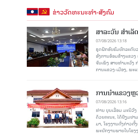
ຂ່າວວັດທະນະທຳ-ສັງຄົມ
ສາລະວັນ ສໍາເລ
07/08/2026 13:18
ຊຸດຝຶກອົບຮົມຍົກລະດ
ອົງການອ້ອມຂ້າງແຂວງ ແລະ
ຈັນເພັງ ສາຍທຳມະວົງ 
ການແຂວງ-ເມືອງ, ພະແນ
ການນຳແຂວງຫຼວງພ
07/08/2026 13:16
ທ່ານ ບຸນເລື່ອມ ມະນີວ
ດ້ວຍຄະນະ, ໄດ້ຢ້ຽມຢາມ-ເຮ
ມາ, ໂຮງ​ງານ​ດັ່ງ​ກ່າວ
ພະນັກງານພາຍໃນໂຮງງ