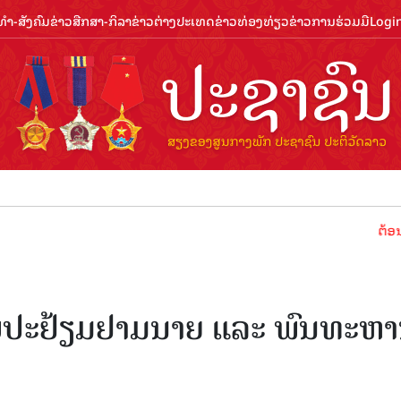
ຳ-ສັງຄົມ
ຂ່າວສືກສາ-ກິລາ
ຂ່າວຕ່າງປະເທດ
ຂ່າວທ່ອງທ່ຽວ
ຂ່າວການຮ່ວມມື
Logi
ຕ້ອນຮັບປີທ່ອ
ບປະຢ້ຽມຢາມນາຍ ແລະ ພົນທະຫ