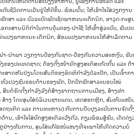
ຮັບປະກັນໃຫ້ໄດ້ດ້ານສະບຽງອາຫານ, ຍູ້ແຮງການຜະລິດ ແລະ
ບຊີວິດການເປັນຢູ່ໃຫ້ດີຂຶ້ນ. ພ້ອມນັ້ນ; ໃຫ້ເອົາໃຈໃສ່ວຽກງານ
15.040(07-08-20
ກຮັກສາ ແລະ ບົວລະບັດພັດເຊັດພາຫະນະເຕັກນິກ, ອາວຸດ-ກະສູນ
 ເອກະສານນິຕິກຳໃນການຄຸ້ມຄອງ-ນຳໃຊ້ ໃຫ້ເຂົ້າສູ່ລະບົບ, ຮັບປະ
ດແປງພາຫະນະ-ເຕັກນິກ, ສ້ອມແປງພາຫະນະໃຫ້ສໍາເລັດຕາມ
ານຊີ້ນຳ-ນໍາພາ ວຽກງານປ້ອງກັນຊາດ-ປ້ອງກັນຄວາມສະຫງົບ, ຮັບ
ຂອງປະເທດຊາດ; ຕ້ອງຕັ້ງໜ້າຍົກສູງສະຕິສະກັດກັ້ນ ແລະ ຕ້
ທະສາດຫັນປ່ຽນໂດຍສັນຕິຂອງອິດທິກໍາລັງປໍລະປັກ, ເປັນເຈົ້າກ
ົ່ວປວງຊົນຮອບດ້ານຂອງພັກ, ປົກປັກຮັກສາລະບອບໃໝ່
 ສືບຕໍ່ຈັດຕັ້ງກຳລັງລົງກໍ່ສ້າງຮາກຖານການເມືອງ, ສ້າງທ່າ
 ສ້າງ ໂດຍສຸມໃສ່ບໍລິເວນຊາຍແດນ, ເຂດສອກຫຼີກ, ສົມທົບແໜ້
ເສດຖະກິດ ແລະ ການທະຫານ) ກັບການປັບປຸງລະບົບການຈັດຕັ້ງຢ
ນ, ເອົາໃຈໃສ່ຍົກສູງສະຕິລະວັງຕົວ, ກຽມພ້ອມສູ້ຮົບ, ເດັດດ່ຽ
ຢ່າງທັນການ, ສຸມໃສ່ແກ້ໄຂໜໍ່ແໜງທີ່ຈະພາໃຫ້ເກີດຄວາມບໍ່