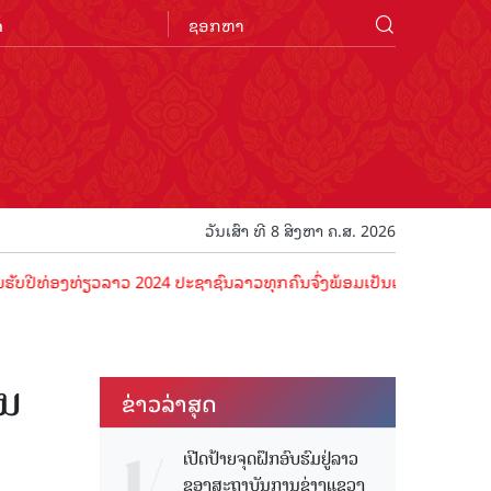
n
ວັນເສົາ ທີ 8 ສິງຫາ ຄ.ສ. 2026
ງທ່ຽວລາວ 2024 ປະຊາຊົນລາວທຸກຄົນຈົ່ງພ້ອມເປັນເຈົ້າພາບທີ່ດີ ຕ້ອນຮັບນັກ
ານ
ຂ່າວ​ລ່າ​ສຸດ
ເປີດປ້າຍຈຸດຝຶກອົບຮົມຢູ່ລາວ
ຂອງສະຖາບັນການຊ່າງແຂວງ