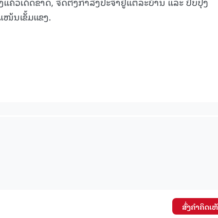
້ວເດັດຂາດ, ຈັດຕັ້ງກໍາລັງປະຈຳຢູ່ແຕ່ລະບ້ານ ແລະ ປັບປຸງ
ໜ້ນເຂັ້ມແຂງ.
ສົ່ງຄໍາຄິດເຫ