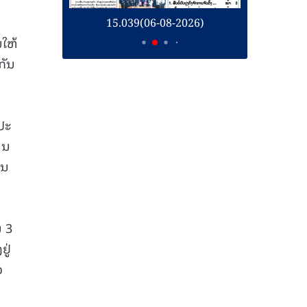
26)
15.039(06-08-2026)
1
ໃຫ້
ກັນ
ປະ
ານ
ານ
ນ 3
ູ່
ວ