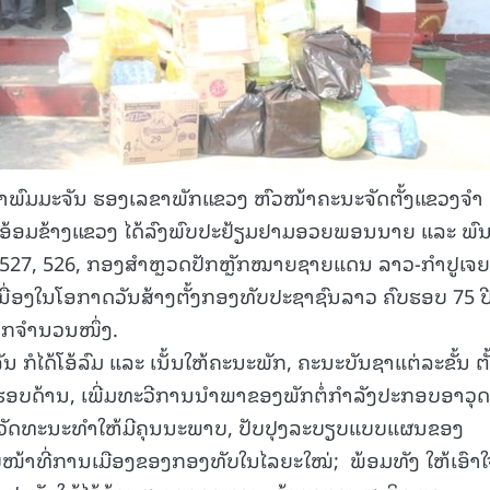
ສີພາພົມມະຈັນ ຮອງເລຂາພັກແຂວງ ຫົວໜ້າຄະນະຈັດຕັ້ງແຂວງຈຳ
້ອມຂ້າງແຂວງ ໄດ້ລົງພົບປະຢ້ຽມຢາມອວຍພອນນາຍ ແລະ ພົ
7, 526, ກອງສຳຫຼວດປັກຫຼັກໝາຍຊາຍແດນ ລາວ-ກຳປູເຈຍ
່ອງໃນໂອກາດວັນສ້າງຕັ້ງກອງທັບປະຊາຊົນລາວ ຄົບຮອບ 75 ປ
ພກຈຳນວນໜຶ່ງ.
ນ ກໍໄດ້ໂອ້ລົມ ແລະ ເນັ້ນໃຫ້ຄະນະພັກ, ຄະນະບັນຊາແຕ່ລະຂັ້ນ ຕັ
ຂງຮອບດ້ານ, ເພີ່ມທະວີການນໍາພາຂອງພັກຕໍ່ກຳລັງປະກອບອາວຸດ
ົບວັດທະນະທຳໃຫ້ມີຄຸນນະພາບ, ປັບປຸງລະບຽບແບບແຜນຂອງ
້າທີ່ການເມືອງຂອງກອງທັບໃນໄລຍະໃໝ່; ພ້ອມທັງ ໃຫ້ເອົາໃຈ