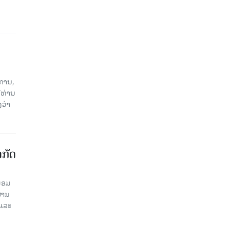
ການ,
ີທ່ານ
ວ່າ
າກັດ
ພ້ອມ
່ານ​
 ແລະ