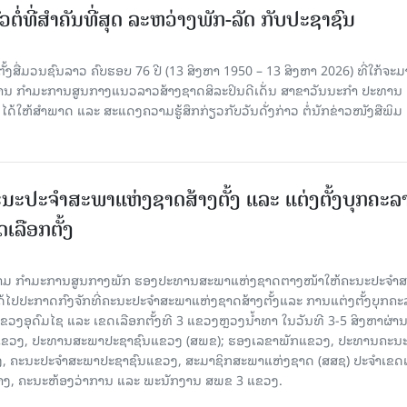
ວຕໍ່ທີ່ສໍາຄັນທີ່ສຸດ ລະຫວ່າງພັກ-ລັດ ກັບປະຊາຊົນ
ັ້ງສື່ມວນຊົນລາວ ຄົບຮອບ 76 ປີ (13 ສິງຫາ 1950 – 13 ສິງຫາ 2026) ທີ່ໃກ້ຈະມ
ສານ ກໍາມະການສູນກາງແນວລາວສ້າງຊາດສິລະປິນດີເດັ່ນ ສາຂາວັນນະກໍາ ປະທານ
ດ້ໃຫ້ສໍາພາດ ແລະ ສະແດງຄວາມຮູ້ສຶກກ່ຽວກັບວັນດັ່ງກ່າວ ຕໍ່ນັກຂ່າວໜັງສືພິມ
ນະປະຈໍາສະພາແຫ່ງຊາດສ້າງຕັ້ງ ແລະ ແຕ່ງຕັ້ງບຸກຄະລ
ເລືອກຕັ້ງ
ງຄາມ ກຳມະການສູນກາງພັກ ຮອງປະທານສະພາແຫ່ງຊາດຕາງໜ້າໃຫ້ຄະນະປະຈໍາ
້ໄປປະກາດກົງຈັກທີ່ຄະນະປະຈໍາສະພາແຫ່ງຊາດສ້າງຕັ້ງແລະ ການແຕ່ງຕັ້ງບຸກຄະ
 ແຂວງອຸດົມໄຊ ແລະ ເຂດເລືອກຕັ້ງທີ 3 ແຂວງຫຼວງນ້ຳທາ ໃນວັນທີ 3-5 ສິງຫາຜ່ານ
ຂາພັກແຂວງ, ປະທານສະພາປະຊາຊົນແຂວງ (ສພຂ); ຮອງເລຂາພັກແຂວງ, ປະທານຄະນ
, ຄະນະປະຈໍາສະພາປະຊາຊົນແຂວງ, ສະມາຊິກສະພາແຫ່ງຊາດ (ສສຊ) ປະຈໍາເຂດເ
້າງ, ຄະນະຫ້ອງວ່າການ ແລະ ພະນັກງານ ສພຂ 3 ແຂວງ.