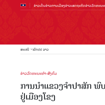
ຂ່າວເດັ່ນ
ຂ່າວການເມືອງ
ຂ່າວເສດຖະກິດ
ຂ່າວວັດທະນະທ
ສະເໜີ
ພັກປປ ລາວ
ຂ່າວວັດທະນະທຳ-ສັງຄົມ
ການນຳແຂວງຈຳປາສັກ ພົ
ຢູ່ເມືອງໂຂງ