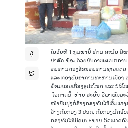
ໃນວັນທີ 1 ກຸມພານີ້ ທ່ານ ສະນັ່ນ 
ປາສັກ ພ້ອມດ້ວຍບັນດາພະແນກການອ
ທະຫານກອງຮ້ອຍທະຫານຊາຍແດນ 52
ແລະ ກອງບັນຊາການທະຫານເມືອງ ເນື
ພ້ອມມອບເຄື່ອງອຸປະໂພກ ແລະ ບໍລິໂ
ໂອກາດນີ້, ທ່ານ ສະນັ່ນ ສີພາພົມມະຈັ
ໜ້າປັບປຸງກໍ່ສ້າງກອງທັບໃຫ້ເຂັ້ມແ
ສ້າງກົມກອງ 3 ປອດ, ກົມກອງນັກຮ
ກອງທັບໃຫ້ມີຄຸນນະພາບ ຕິດແທດກັບໜ