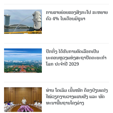
ການຂາຍຍ່ອຍຂອງສິງກະໂປ ຂະຫຍາຍ
ຕົວ 4% ໃນເດືອນມິຖຸນາ
ປັກກິ່ງ ໄດ້ຮັບການຄັດເລືອກເປັນ
ນະຄອນຫຼວງແຫ່ງສະຖາປັດຕະຍະກຳ
ໂລກ ປະຈຳປີ 2029
ທ່ານ ໂຕ​ເລິມ ເນັ້ນໜັກ ຕ້ອງ​ປ່ຽນ​ແປງ​
ໃໝ່​ວຽກ​ງານ​ວາງ​ແຜນ​ຜັງ ແລະ ​ພັດ​
ທະ​ນາ​ພື້ນ​ຖານ​ໂຄງ​ລ່າງ