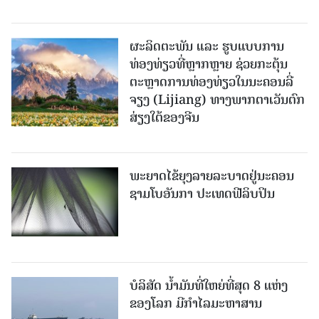
ຜະລິດຕະພັນ ແລະ ຮູບແບບການ
ທ່ອງທ່ຽວທີ່ຫຼາກຫຼາຍ ຊ່ວຍກະຕຸ້ນ
ຕະຫຼາດການທ່ອງທ່ຽວໃນນະຄອນລີ່
ຈຽງ (Lijiang) ທາງພາກຕາເວັນຕົກ
ສ່ຽງໃຕ້ຂອງຈີນ
ພະຍາດໄຂ້ຍຸງລາຍລະບາດຢູ່ນະຄອນ
ຊາມໂບ​ອັນກາ ປະເທດຟີລິບປິນ
ບໍລິສັດ ນ້ຳມັນທີ່ໃຫຍ່ທີ່ສຸດ 8 ແຫ່ງ
ຂອງໂລກ ມີກຳໄລມະຫາສານ