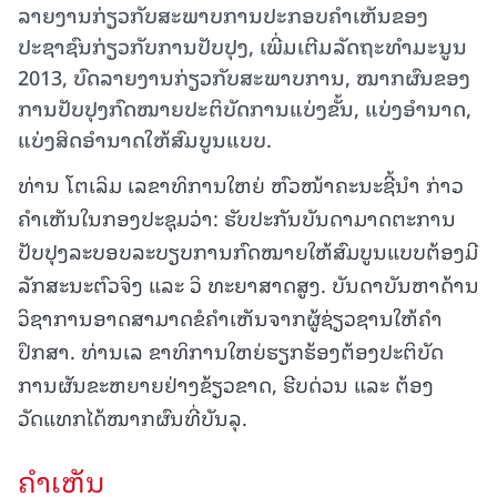
ລາຍງານກ່ຽວກັບສະພາບການປະກອບຄຳເຫັນຂອງ
ປະຊາຊົນກ່ຽວກັບການປັບປຸງ, ເພີ່ມເຕີມລັດຖະທຳມະນູນ
2013, ບົດລາຍງານກ່ຽວກັບສະພາບການ, ໝາກຜົນຂອງ
ການປັບປຸງກົດໝາຍປະຕິບັດການແບ່ງຂັ້ນ, ແບ່ງອຳນາດ,
ແບ່ງສິດອຳນາດໃຫ້ສົມບູນແບບ.
ທ່ານ ໂຕເລິມ ເລຂາທິການໃຫຍ່ ຫົວໜ້າຄະນະຊີ້ນຳ ກ່າວ
ຄຳເຫັນໃນກອງປະຊຸມວ່າ: ຮັບປະກັນບັນດາມາດຕະການ
ປັບປຸງລະບອບລະບຽບການກົດໝາຍໃຫ້ສົມບູນແບບຕ້ອງມີ
ລັກສະນະຕົວຈິງ ແລະ ວິ ທະຍາສາດສູງ. ບັນດາບັນຫາດ້ານ
ວິຊາການອາດສາມາດຂໍຄຳເຫັນຈາກຜູ້ຊ່ຽວຊານໃຫ້ຄຳ
ປຶກສາ. ທ່ານເລ ຂາທິການໃຫຍ່ຮຽກຮ້ອງຕ້ອງປະຕິບັດ
ການຜັນຂະຫຍາຍຢ່າງຂ້ຽວຂາດ, ຮີບດ່ວນ ແລະ ຕ້ອງ
ວັດແທກໄດ້ໝາກຜົນທີ່ບັນລຸ.
ຄໍາເຫັນ