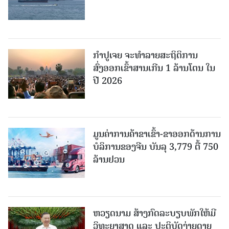
ກຳປູເຈຍ ຈະທຳລາຍສະຖິຕິການ
ສົ່ງອອກເຂົ້າສານເກີນ 1 ລ້ານໂຕນ ໃນ
ປີ 2026
ມູນຄ່າການຄ້າຂາເຂົ້າ-ຂາອອກດ້ານການ
ບໍລິການຂອງຈີນ ບັນລຸ 3,779 ຕື້ 750
ລ້ານຢວນ
ຫວຽດນາມ ສ້າງກົດລະບຽບພັກໃຫ້ມີ
ວິທະຍາສາດ ແລະ ປະຕິບັດງ່າຍດາຍ