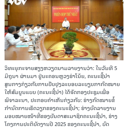
ວິທະຍຸກະຈາຍສຽງຫວຽດນາມລາຍງານວ່າ: ໃນວັນທີ 5
ມິຖຸນາ ຜ່ານມາ ຢູ່ນະຄອນຫຼວງຮ່າໂນ້ຍ, ຄະນະຊີ້ນຳ
ສູນກາງກ່ຽວກັບການປັບປຸງລະບອບລະບຽບກາກົດໝາຍ
ໃຫ້ສົມບູນແບບ (ຄະນະຊີ້ນຳ) ໄດ້ຈັດກອງປະຊຸມເພື່ອ
ພິຈາລະນາ, ປະກອບຄຳເຫັນກ່ຽວກັບ: ຮ່າງກົດໝາຍຂໍ້
ກຳນົດການເຮັດວຽກຂອງຄະນະຊີ້ນຳ; ຮ່າງບົດລາຍງານ
ມອບໝາຍໜ້າທີ່ຂອງບັນດາສະມາຊິກຄະນະຊີ້ນຳ, ຮ່າງ
ໂຄງການປະຕິບັດງານປີ 2025 ຂອງຄະນະຊີ້ນຳ, ບົດ