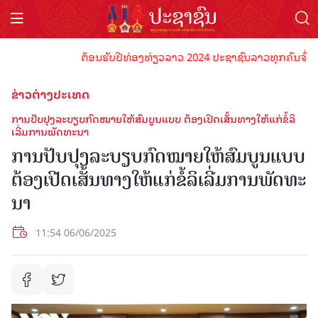
ຕ້ອນຮັບປີທ່ອງທ່ຽວລາວ 2024 ປະຊາຊົນລາວທຸກຄົນຈົ່ງພ້ອມເປ
ຂ່າວຕ່າງປະເທດ
ການ​​ປັບ​ປຸງລະບຽບ​ກົດ​ໝາຍ​ໃຫ້​ສົມ​ບູນ​ແບບ ​​ຕ້ອງ​ເປີດ​ເສັ້ນທາງ​ໃຫ້​ແກ່​ຂໍ້​ລິ​
ເລີ່ມການ​ພັດ​ທະ​ນາ
ການ​​ປັບ​ປຸງລະບຽບ​ກົດ​ໝາຍ​ໃຫ້​ສົມ​ບູນ​ແບບ
​​ຕ້ອງ​ເປີດ​ເສັ້ນທາງ​ໃຫ້​ແກ່​ຂໍ້​ລິ​ເລີ່ມການ​ພັດ​ທະ​
ນາ
11:54 06/06/2025