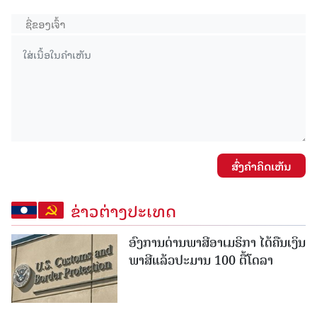
ສົ່ງຄໍາຄິດເຫັນ
ຂ່າວຕ່າງປະເທດ
ອົງການດ່ານພາສີອາເມຣິກາ ໄດ້ຄືນເງິນ
ພາສີແລ້ວປະມານ 100 ຕື້ໂດລາ