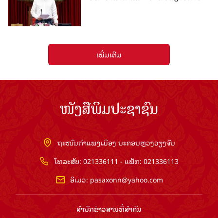
ເພີ່ມເຕີມ
ໜັງສືພິມປະຊາຊົນ
ຖະໜົນກຳແພງເມືອງ ນະຄອນຫຼວງວຽງຈັນ
ໂທລະສັບ: 021336111 - ແຟັກ: 021336113
ອີເມວ:
pasaxonn@yahoo.com
ສຳ​ນັກ​ຂ່າວ​ສານ​ທີ່​ສຳ​ຄັນ​