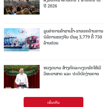
ສົ່ງອອກເຂົ້າສານເກີນ 1 ລ້ານໂຕນ ໃນ
ປີ 2026
ມູນຄ່າການຄ້າຂາເຂົ້າ-ຂາອອກດ້ານການ
ບໍລິການຂອງຈີນ ບັນລຸ 3,779 ຕື້ 750
ລ້ານຢວນ
ຫວຽດນາມ ສ້າງກົດລະບຽບພັກໃຫ້ມີ
ວິທະຍາສາດ ແລະ ປະຕິບັດງ່າຍດາຍ
ເພີ່ມເຕີມ