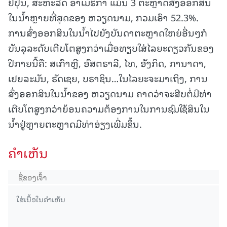
ຍີ່ປຸ່ນ, ສະຫະລັດ ອາເມຣິກາ ແມ່ນ 3 ຕະຫຼາດສົ່ງອອກສິນ
ໃນນ້ຳຫຼາຍທີ່ສຸດຂອງ ຫວຽດນາມ, ກວມເອົາ 52.3%.
ການສົ່ງອອກສິນໃນນ້ຳໄປຍັງບັນດາຕະຫຼາດໃຫຍ່ອື່ນໆກໍ
ບັນລຸລະດັບເຕີບໂຕສູງກວ່າເມື່ອທຽບໃສ່ໄລຍະດຽວກັນຂອງ
ປີກາຍນີ້ຄື: ສເກົາຫຼີ, ອົສຕຣາລີ, ໄທ, ອັງກິດ, ການາດາ,
ເຢຍລະມັນ, ຣັດເຊຍ, ບຣາຊິນ…ໃນໄລຍະຈະມາເຖິງ, ການ
ສົ່ງອອກສິນໃນນ້ຳຂອງ ຫວຽດນາມ ຄາດວ່າຈະສືບຕໍ່ມີທ່າ
ເຕີບໂຕສູງກວ່າຍ້ອນຄວາມຕ້ອງການໃນການຊົມໃຊ້ສິນໃນ
ນ້ຳຢູ່ຫຼາຍຕະຫຼາດມີທ່າອ່ຽງເພີ່ມຂຶ້ນ.
ຄໍາເຫັນ