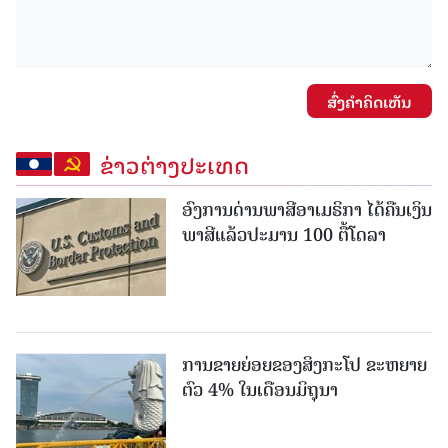
ສົ່ງຄໍາຄິດເຫັນ
ຂ່າວຕ່າງປະເທດ
ອົງການດ່ານພາສີອາເມຣິກາ ໄດ້ຄືນເງິນ
ພາສີແລ້ວປະມານ 100 ຕື້ໂດລາ
ການຂາຍຍ່ອຍຂອງສິງກະໂປ ຂະຫຍາຍ
ຕົວ 4% ໃນເດືອນມິຖຸນາ