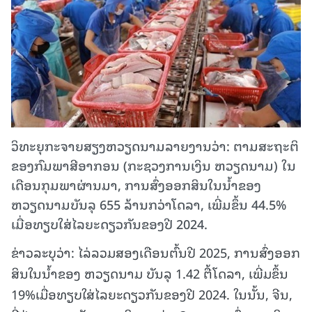
ວິທະຍຸກະຈາຍສຽງຫວຽດນາມລາຍງານວ່າ: ຕາມສະຖະຕິ
ຂອງກົມພາສີອາກອນ (ກະຊວງການເງິນ ຫວຽດນາມ) ໃນ
ເດືອນກຸມພາຜ່ານມາ, ການສົ່ງອອກສິນໃນນ້ຳຂອງ
ຫວຽດນາມບັນລຸ 655 ລ້ານກວ່າໂດລາ, ເພີ່ມຂຶ້ນ 44.5%
ເມື່ອທຽບໃສ່ໄລຍະດຽວກັນຂອງປີ 2024.
ຂ່າວລະບຸວ່າ: ໄລ່ລວມສອງເດືອນຕົ້ນປີ 2025, ການສົ່ງອອກ
ສິນໃນນ້ຳຂອງ ຫວຽດນາມ ບັນລຸ 1.42 ຕື້ໂດລາ, ເພີ່ມຂຶ້ນ
19%ເມື່ອທຽບໃສ່ໄລຍະດຽວກັນຂອງປີ 2024. ໃນນັ້ນ, ຈີນ,