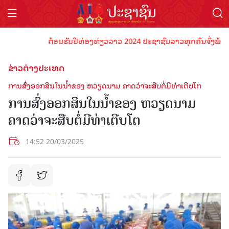
ຕ້ອນຮັບປີທ່ອງທ່ຽວລາວ 2024 ປະຊາຊົນລາວທຸກຄົນຈົ່ງພ້ອມເປັນເ
ຂ່າວຕ່າງປະເທດ
ການ​ສົ່ງ​ອອກ​ສິນ​ໃນ​ນ້ຳ​ຂອງ ຫວຽດ​ນາມ ຄາດ​ວ່າ​ຈະ​ສືບ​ຕໍ່​ມີ​ທ່າ​ເຕີບ​ໂຕ
ການ​ສົ່ງ​ອອກ​ສິນ​ໃນ​ນ້ຳ​ຂອງ ຫວຽດ​ນາມ
ຄາດ​ວ່າ​ຈະ​ສືບ​ຕໍ່​ມີ​ທ່າ​ເຕີບ​ໂຕ
14:52 20/03/2025