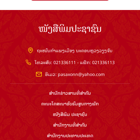
ໜັງສືພິມປະຊາຊົນ
ຖະໜົນກຳແພງເມືອງ ນະຄອນຫຼວງວຽງຈັນ
ໂທລະສັບ: 021336111 - ແຟັກ: 021336113
ອີເມວ:
pasaxonn@yahoo.com
ສຳ​ນັກ​ຂ່າວ​ສານ​ທີ່​ສຳ​ຄັນ​
ຄະນະໂຄສະນາອົບຮົມ​ສູນ​ກາງ​ພັກ
ໜັງສືພິມ ປະ​ຊາ​ຊົນ
ສຳ​ນັກ​ງານ​ທີ່​ສຳ​ຄັນ
ສຳ​ນັກ​ງານ​ປະ​ທານ​ປະ​ເທດ