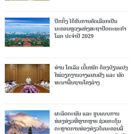
ປັກກິ່ງ ໄດ້ຮັບການຄັດເລືອກເປັນ
ນະຄອນຫຼວງແຫ່ງສະຖາປັດຕະຍະກຳ
ໂລກ ປະຈຳປີ 2029
ທ່ານ ໂຕ​ເລິມ ເນັ້ນໜັກ ຕ້ອງ​ປ່ຽນ​ແປງ​
ໃໝ່​ວຽກ​ງານ​ວາງ​ແຜນ​ຜັງ ແລະ ​ພັດ​
ທະ​ນາ​ພື້ນ​ຖານ​ໂຄງ​ລ່າງ
ຜະລິດຕະພັນ ແລະ ຮູບແບບການ
ທ່ອງທ່ຽວທີ່ຫຼາກຫຼາຍ ຊ່ວຍກະຕຸ້ນ
ຕະຫຼາດການທ່ອງທ່ຽວໃນນະຄອນລີ່