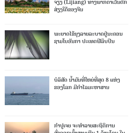
ຈຽງ (Lijiang) ທາງພາກຕາເວັນຕົກ
ສ່ຽງໃຕ້ຂອງຈີນ
ພະຍາດໄຂ້ຍຸງລາຍລະບາດຢູ່ນະຄອນ
ຊາມໂບ​ອັນກາ ປະເທດຟີລິບປິນ
ບໍລິສັດ ນ້ຳມັນທີ່ໃຫຍ່ທີ່ສຸດ 8 ແຫ່ງ
ຂອງໂລກ ມີກຳໄລມະຫາສານ
ກຳປູເຈຍ ຈະທຳລາຍສະຖິຕິການ