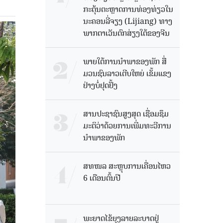
ກະຕຸ້ນຕະຫຼາດການທ່ອງທ່ຽວໃນ
ນະຄອນລີ່ຈຽງ (Lijiang) ທາງ
ພາກຕາເວັນຕົກສ່ຽງໃຕ້ຂອງຈີນ
ພາຍໃຕ້ການນໍາພາຂອງພັກ ສື່
ມວນຊົນລາວເຕີບໃຫຍ່ ເຂັ້ມແຂງ
ຢ່າງບໍ່ຢຸດຢັ້ງ
ສານປະຊາຊົນສູງສຸດ ເຊື່ອມຊຶມ
ມະຕິວ່າດ້ວຍການເພີ່ມທະວີການ
ນຳພາຂອງພັກ
ສທໜລ ສະຫຼຸບການເຄື່ອນໄຫວ
6 ເດືອນຕົ້ນປີ
ພະຍາດໄຂ້ຍຸງລາຍລະບາດຢູ່