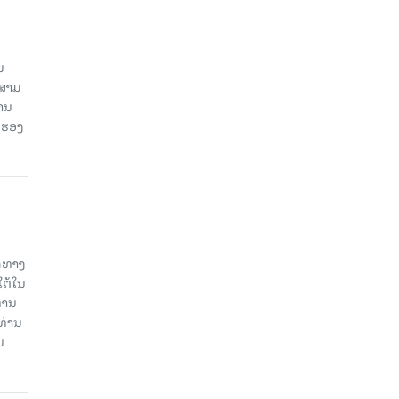
ນ
ນສາມ
ສານ
 ຮອງ
ິດທາງ
ໃຕ້ໃນ
່ານ
ທ່ານ
ນ