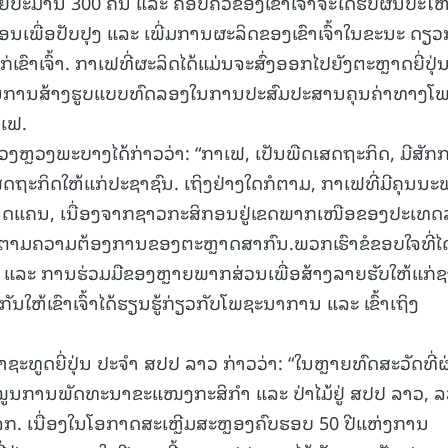
ອຍປະມານ 300 ຄົນ ແລະ ຄອບຄົວຂອງເຂົາເຈົ້າຈະໄດ້ຮັບຜົນປະໂ
ເພື່ອປັບປຸງ ແລະ ເພີ່ມການຜະລິດຂອງເຂົາເຈົ້າໃນຂະນະ ດຽວ
ເຂົາເຈົ້າ. ກາເຟທີ່ຜະລິດໄດ້ແມ່ນຈະສົ່ງອອກໄປຍັງຕະຫຼາດຍີ່ປຸ່ນ
15.039(06-08-20
າຍໃນການສ້າງຮູບແບບທົດລອງໃນການປະສົມປະສານຄຸນຄ່າທາງໂ
າເຟ.
ວງຫຼວງພະບາງໄດ້ກ່າວວ່າ: “ກາເຟ, ເປັນພືດເສດຖະກິດ, ມີສັກ
ະກິດໃຫ້ແກ່ປະຊາຊົນ. ເຖິງຢ່າງໃດກໍຕາມ, ກາເຟທີ່ມີຄຸນນ
ງຂາດແຄນ, ເນື່ອງຈາກຊາວກະສິກອນຢູ່ເຂດພາກເໜືອຂອງປະເທ
ຟຕາມຄວາມຕ້ອງການຂອງຕະຫຼາດສາກົນ.ພວກເຮົາຂໍຂອບໃຈທີ່ໄ
ແລະ ການຮ່ວມມືຂອງຫຼາຍພາກສ່ວນເພື່ອສ້າງລາຍຮັບໃຫ້ແກ່
ຫ້ເຂົາເຈົ້າໄດ້ຮຽນຮູ້ກ່ຽວກັບໂພຊະນາການ ແລະ ເຂົ້າເຖິງ
ະທູດຍີ່ປຸ່ນ ປະຈຳ ສປປ ລາວ ກ່າວວ່າ: “ໃນຫຼາຍທົດສະວັດທີ່
ບສະໜູນການພັດທະນາຂະແໜງກະສິກຳ ແລະ ປ່າໄມ້ຢູ່ ສປປ ລາວ, 
ກ. ເນື່ອງໃນໂອກາດສະເຫຼີມສະຫຼອງຄົບຮອບ 50 ປີແຫ່ງການ