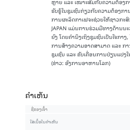
ຫຼາຍ ແລະ ເໝາະສົມກັບຄວາມຕ້ອງກາ
ຮັບຮູ້ໃນຊຸມຊົນກ່ຽວກັບຄວາມຕ້ອງການ
ການຜະລິດກາເຟຈະຊ່ວຍໃຫ້ຊາວກະສິກ
JAPAN ແມ່ນການຮ່ວມມືທາງດ້ານນະວ
ຍົງ ໂດຍຄຳນຶງເຖິງຊຸມຊົນເປັນໃຈກາ
ການສ້າງຄວາມອາດສາມາດ ແລະ ການປູ
ຊຸມຊົນ ແລະ ຂັບເຄື່ອນການປ່ຽນແປງໃ
(ຂ່າວ: ອົງການອາຫານໂລກ)
ຄໍາເຫັນ