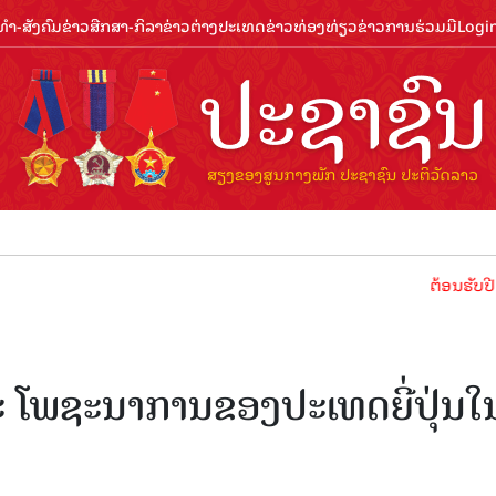
ຳ-ສັງຄົມ
ຂ່າວສືກສາ-ກິລາ
ຂ່າວຕ່າງປະເທດ
ຂ່າວທ່ອງທ່ຽວ
ຂ່າວການຮ່ວມມື
Logi
ຕ້ອນຮັບປີທ່ອງທ່ຽວ
ະ ໂພຊະນາການຂອງປະເທດຍີ່ປຸ່ນໃ