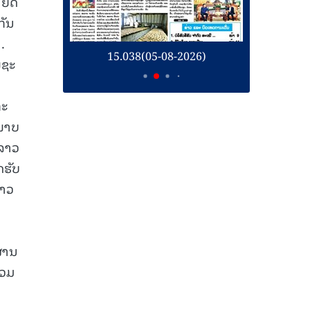
ຫຍດ
ກັນ
.
26)
15.038(05-08-2026)
1
ພຊະ
ກະ
ະພາບ
ດລາວ
ດຮັບ
ຊາວ
ຜ່ານ
ລວມ