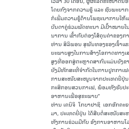
ເວລາ 30 ເດືອນ, ຜູ້ຜະລິດຂະໜາດນ້
ໂດຍກົງຈາກຄວາມຮູ້ ແລະ ຊັບພະຍາກອນ
ກໍເພີ່ມຄວາມຮູ້ດ້ານໂພຊະນາການໃຫ້ແກ່
ບັນດາຄູ່ຮ່ວມພັດທະນາ ມີເປົ້າໝ
ນາການ ເຂົ້າກັບຕ່ອງໂສ້ຄຸນຄ່າຂອງກ
ທ່ານ ສິລິພອນ ສຸພັນທອງຮອງເຈົ້າແຂ
ຍະພາບສູງໃນການສ້າງໂອກາດທາງເສດຖ
ສູງທີ່ອອກສູ່ຕະຫຼາດສາກົນແມ່ນຍັ
ຍັງມີທັກສະທີ່ຈຳກັດໃນການປູກກາເ
ການສະໜັບສະໜູນຈາກປະເທດຍີ່ປຸ່ນ 
ກະສິກອນສວນກາເຟ, ພ້ອມທັງຮັບປະກັນໃ
ອາຫານເພື່ອສຸຂະພາບ”
ທ່ານ ເຄນິຈິ ໂກບາຢາຊິ ເອກອັກຄະຣາຊ
ມາ, ປະເທດຍີ່ປຸ່ນ ໄດ້ສືບຕໍ່ສະໜັ
ທັງການຮ່ວມມືກັບ ອົງການອາຫານໂລ