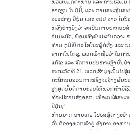
ພົວພັນມິດຕະພາບ ແລະ ການຮ່ວມມື ຍ
ອາຊຽນ ໃນປີນີ້, ແລະ ການສະເຫຼີມສ
ລະຫວ່າງ ຍີ່ປຸ່ນ ແລະ ສປປ ລາວ ໃນປີ
ຫວັງຢ່າງຍິ່ງວ່າຈະເປັນການປະກອບ
ຊົນນະບົດ, ພ້ອມທັງຮັບປະກັນຄວາ
ທ່ານ ກຸນິຮິໂກະ ໂອໂນະຜູ້ກໍ່ຕັ້ງ ແລະ 
ຊາກາໂນ່ໂຕຊຸ, ພວກເຮົາເຊື່ອວ່າໃນກ
ແກ້ໄຂ ແລະ ຈັດການບັນຫາເຫຼົ່ານັ້ນຢ
ສະຕະວັດທີ 21. ພວກເຮົາມຸ່ງເນັ້ນໄ
ກະສິກອນສວນກາເຟຊຶ່ງຈະສ້າງຜົນປະໂ
ສູງສຸດນັ້ນຄືການຊ່ວຍໃຫ້ພວກເຂົາມີຊີ
ທີ່ຈະມີການສົ່ງອອກ, ເພື່ອແນໃສ່ສະ
ຍີ່ປຸ່ນ,”
ທ່ານມາກ ອານເດຣ ໂປຣສຜູ້ຕາງໜ້າ
ຕົ້ນຕໍຂອງພວກເຮົາຢູ່ ອົງການອາຫານ