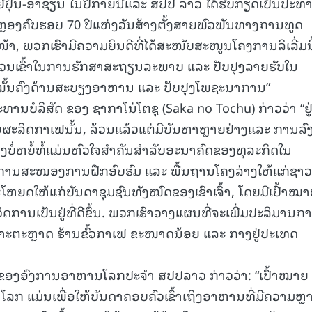
ີ່ປຸ່ນ-ອາຊຽນ ໃນປີກາຍນີ້ແລະ ສປປ ລາວ ໄດ້ຮັບກຽດເປັນປະທ
ະຫຼອງຄົບຮອບ 70 ປີແຫ່ງວັນສ້າງຕັ້ງສາຍພົວພັນທາງການທູດ
ໜ້າ, ພວກເຮົາມີຄວາມຍິນດີທີ່ໄດ້ສະໜັບສະໜູນໂຄງການລິເລີ່ມນີ
ສ່ວນເຂົ້າໃນການຮັກສາສະຖຽນລະພາບ ແລະ ປັບປຸງລາຍຮັບໃນ
ມໝັ້ນຄົງດ້ານສະບຽງອາຫານ ແລະ ປັບປຸງໂພຊະນາການ”
ປະທານບໍລິສັດ ຂອງ ຊາກາໂນ່ໂຕຊຸ (Saka no Tochu) ກ່າວວ່າ “ຢູ່
ານຜະລິດກາເຟນັ້ນ, ລ້ວນແລ້ວແຕ່ມີບັນຫາຫຼາຍຢ່າງແລະ ການລົງ
່າງບໍ່ຫຍໍ້ທໍ້ແມ່ນຫົວໃຈສໍາຄັນສຳລັບອະນາຄົດຂອງທຸລະກິດໃນ
ປສູ່ການສະໜອງການຝຶກອົບຮົມ ແລະ ພື້ນຖານໂຄງລ່າງໃຫ້ແກ່ຊາວ
ຫຍດໃຫ້ແກ່ບັນດາຊຸມຊົນທັງໝົດຂອງເຂົາເຈົ້າ, ໂດຍມີເປົ້າໝ
ວິດການເປັນຢູ່ທີ່ດີຂຶ້ນ. ພວກເຮົາວາງແຜນທີ່ຈະເພີ່ມປະລິມານກ
ເພາະຕະຫຼາດ ຮ້ານຂົ້ວກາເຟ ຂະໜາດນ້ອຍ ແລະ ກາງຢູ່ປະເທດ
ຂອງອົງການອາຫານໂລກປະຈຳ ສປປລາວ ກ່າວວ່າ: “ເປົ້າໝາຍ
ໂລກ ແມ່ນເພື່ອໃຫ້ບັນດາຄອບຄົວເຂົ້າເຖິງອາຫານທີ່ມີຄວາມຫຼ