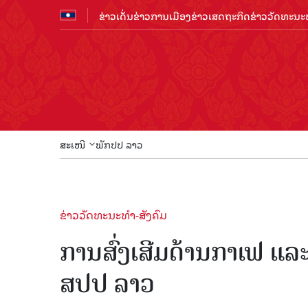
ຂ່າວເດັ່ນ
ຂ່າວການເມືອງ
ຂ່າວເສດຖະກິດ
ຂ່າວວັດທະນະທ
ສະເໜີ
ພັກປປ ລາວ
ຂ່າວວັດທະນະທຳ-ສັງຄົມ
ການສົ່ງເສີມດ້ານກາເຟ ແລ
ສປປ ລາວ