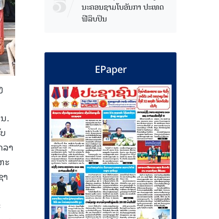
ນະຄອນຊາມໂບ​ອັນກາ ປະເທດ
ຟີລິບປິນ
EPaper
ງ
ັນ.
ັບ
ໂດລາ
ະຫະ
 ຊາ
ະ