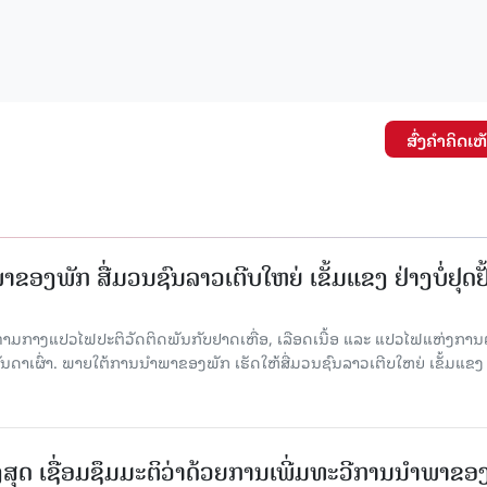
ສົ່ງຄໍາຄິດເຫ
ຂອງພັກ ສື່ມວນຊົນລາວເຕີບໃຫຍ່ ເຂັ້ມແຂງ ຢ່າງບໍ່ຢຸດຢັ
່າມກາງແປວໄຟປະຕິວັດຕິດພັນກັບຢາດເຫື່ອ, ເລືອດເນື້ອ ແລະ ແປວໄຟແຫ່ງການຕໍ່ສູ
າເຜົ່າ. ພາຍໃຕ້ການນໍາພາຂອງພັກ ເຮັດໃຫ້ສື່ມວນຊົນລາວເຕີບໃຫຍ່ ເຂັ້ມແຂງ 
ສຸດ ເຊື່ອມຊຶມມະຕິວ່າດ້ວຍການເພີ່ມທະວີການນຳພາຂອ