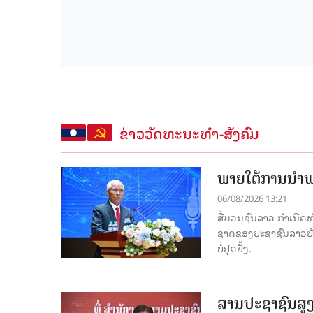
ຂ່າວວັດທະນະທຳ-ສັງຄົມ
ພາຍໃຕ້ການນໍາພາ
06/08/2026 13:21
ສື່ມວນຊົນລາວ ກຳເນີດທ
ຊາດຂອງປະຊາຊົນລາວບັນດ
ບໍ່ຢຸດຢັ້ງ.
ສານປະຊາຊົນສູງ