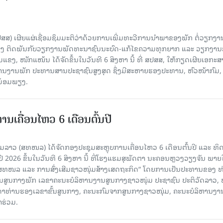
ປສສ) ເຜີຍແຜ່ເຊື່ອມຊຶມມະຕິວ່າດ້ວຍການເພີ່ມທະວີການນຳພາຂອງພັກ ຕໍ່ວຽກງາ
ືອງ ຕິດພັນກັບວຽກງານພັດທະນາຊົນນະບົດ-ແກ້ໄຂຄວາມທຸກຍາກ ແລະ ວຽກງາ
ມແຂງ, ໜັກແໜ້ນ ໄດ້ຈັດຂຶ້ນໃນວັນທີ 6 ສິງຫາ ນີ້ ທີ່ ສປສສ, ໃຫ້ກຽດເຜີຍເອກະ
ຫານງານພັກ ປະທານສານປະຊາຊົນສູງສຸດ ຊຶ່ງມີສະຫາຍຮອງປະທານ, ຫົວໜ້າກົມ,
ງພ້ອມພຽງ.
ເຄື່ອນໄຫວ 6 ເດືອນຕົ້ນປີ
່ມລາວ (ສທໜລ) ໄດ້ຈັດກອງປະຊຸມສະຫຼຸບການເຄື່ອນໄຫວ 6 ເດືອນຕົ້ນປີ ແລະ ທ
 2026 ຂຶ້ນໃນວັນທີ 6 ສິງຫາ ນີ້ ທີ່ໂຮງແຮມສຸພັດຕາ ນະຄອນຫຼວງວຽງຈັນ ພາຍ
 ສທໜລ ແລະ ການສົ່ງເສີມຊາວໜຸ່ມສ້າງເສດຖະກິດ“ ໂດຍການເປັນປະທານຂອງ ທ
ານສູນກາງພັກ ເລຂາຄະນະບໍລິຫານງານສູນກາງຊາວໜຸ່ມ ປະຊາຊົນ ປະຕິວັດລາວ, 
ນດາທ່ານຮອງເລຂາຂັ້ນສູນກາງ, ຄະນະກົມຈາກສູນກາງຊາວໜຸ່ມ, ຄະນະບໍລິຫານງາ
າຮ່ວມ.