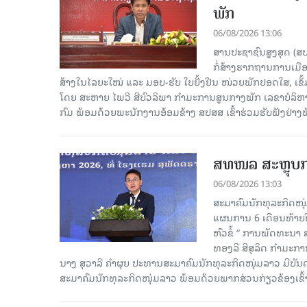
ພັກ
06/08/2026 13:06
ສານປະຊາຊົນສູງສຸດ (ສ
ກໍ່ສ້າງຮາກຖານການເມ
ສ້າງໃນໄລຍະໃໝ່ ແລະ ມອບ-ຮັບ ໃບຢັ້ງຢືນ ໜ່ວຍພັກປອດໃສ, ເຂັ້
ໂດຍ ສະຫາຍ ໄພວີ ສີບົວລິພາ ກຳມະການສູນກາງພັກ ເລຂາບໍລິ
ກົມ ພ້ອມດ້ວຍພະນັກງານອ້ອມຂ້າງ ສປສສ ເຂົ້າຮ່ວມຮັບຟັງຢ່າ
ສທໜລ ສະຫຼຸບການ
06/08/2026 13:03
ສະມາຄົມນັກທຸລະກິດໜຸ
ແຜນການ 6 ເດືອນທ້າຍປີ
ຫົວຂໍ້ “ ການພັດທະນາ
ທອງລີ ສີສຸລິດ ກຳມະກ
ນາງ ສຸວາລີ ຄຳຜຸຍ ປະທານສະມາຄົມນັກທຸລະກິດໜຸ່ມລາວ ມີບັ
ສະມາຄົມນັກທຸລະກິດໜຸ່ມລາວ ພ້ອມດ້ວຍພາກສ່ວນກ່ຽວຂ້ອງເຂົ້