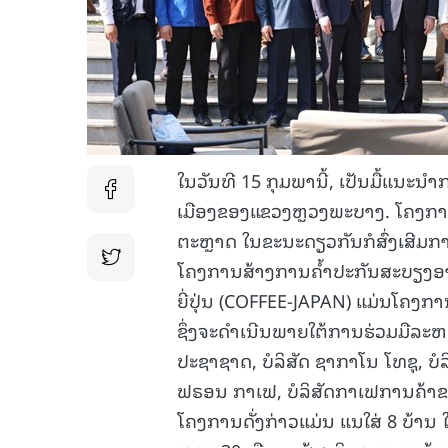
ໃນວັນທີ 15 ກຸມພານີ້, ເປັນມື້ແນ
ເມືອງຂອງແຂວງຫຼວງພະບາງ. ໂຄງການ
ຕະຫຼາດ ໃນຂະນະດຽວກັນກໍສົ່ງເສີມການ
ໂຄງການສ້າງການຄ້ຳປະກັນສະບຽງອາ
ຍີ່ປຸ່ນ (COFFEE-JAPAN) ແມ່ນໂຄງກ
ຊຶ່ງຈະດຳເນີນພາຍໃຕ້ການຮ່ວມມືລະ
ປະຊາຊາດ, ບໍລິສັດ ຊາກາໂນ ໂທຊຸ, ບໍລິ
ຟຣອນ ກາເຟ, ບໍລິສັດກາເຟການຄ້າ
ໂຄງການດັ່ງກ່າວແມ່ນ ແນໃສ່ 8 ບ້າ