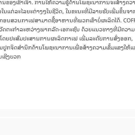
ນຂອງເຂົາເຈົ້າ. ການໃຫ້ຄວາມຮູ້ດ້ານໂພຊະນາການຈະສ້າງຄວ
ໃນແຕ່ລະໄລຍະຕ່າງໆໃນຊີວິດ, ໃນຂະນະທີ່ມີລາຍຮັບເພີ່ມຂຶ້ນຈາ
ອນສວນກາເຟສາມາດຊື້ອາຫານທີ່ພວກເຂົາບໍ່ຜະລິດໄດ້. COF
ັດຕະກໍາລະຫວ່າງພາກລັດ-ເອກະຊົນ ດ້ວຍແນວທາງທີ່ມີຄວາມ
ງ, ໂດຍປະສົມປະສານການຜະລິດກາເຟ ເພີ່ມລະດັບການສົ່ງອອກ,
ກຈິດສໍານຶກດ້ານໂພຊະນາການເພື່ອສ້າງຄວາມເຂັ້ມແຂງໃຫ້ແກ
ນເຊີງບວກ