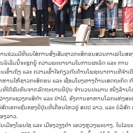
ະນຳການຮ່ວມມືທີ່ແນໃສ່ການສົ່ງເສີມຊາວກະສິກອນສວນກາເຟໃນສອ
ລິເລີ່ມນີ້ຈະຊຸກຍູ້ ຄວາມພະຍາຍາມໃນການຜະລິດ ແລະ ການ
ເຂົ້າເຖິງ ແລະ ຄວາມເຂົ້າໃຈກ່ຽວກັບດ້ານໂພຊະນາການທີ່ຈໍາເປ
ຫານໃຫ້ຊາວກະສິກອນ ແລະ ເຊື່ອມໂຍງທາງດ້ານເສດຖະກິດ ກ
ານທີ່ໄດ້ຮັບທຶນຈາກລັດຖະບານຍີ່ປຸ່ນ ຈຳນວນປະມານ ໜຶ່ງລ້ານ
ຫວ່າງກະຊວງກະສິກຳ ແລະ ປ່າໄມ້, ອົງການອາຫານໂລກແຫ່ງສ
ສັດເອກະຊົນຂອງຍີ່ປຸ່ນທີ່ເຄື່ອນໄຫວຢູ່ ສປປ ລາວ, ແລະ ບໍລິສັດ
ຂອງລາວ.
ນ ໃນເມືອງໂພນໄຊ ແລະ ເມືອງວຽງຄຳ ແຂວງຫຼວງພະບາງ. ໃນໄລຍ