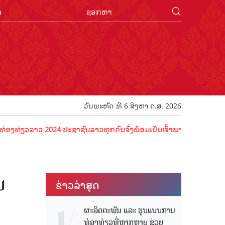
n
ວັນພະຫັດ ທີ 6 ສິງຫາ ຄ.ສ. 2026
ລາວ 2024 ປະຊາຊົນລາວທຸກຄົນຈົ່ງພ້ອມເປັນເຈົ້າພາບທີ່ດີ ຕ້ອນຮັບນັກທ່ອງ
ນ
ຂ່າວ​ລ່າ​ສຸດ
ຜະລິດຕະພັນ ແລະ ຮູບແບບການ
ທ່ອງທ່ຽວທີ່ຫຼາກຫຼາຍ ຊ່ວຍ