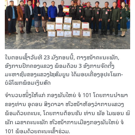
ໃນຕອນເຊົ້າວັນທີ 23 ມັງກອນນີ້, ຕາງໜ້າຄະນະພັກ,
ອົງການປົກຄອງແຂວງ ພ້ອມດ້ວຍ 3 ອົງການຈັດຕັ້ງ
ມະຫາຊົນຂອງແຂວງໄຊສົມບູນ ໄດ້ມອບເຄື່ອງອຸປະໂພກ-
ບໍລິໂພກພ້ອມເງິນສົດ
ຈຳນວນໜຶ່່ງໃຫ້ແກ່ ກອງພັນໃຫຍ່ ຈໍ 101 ໂດຍການນໍາພາ
ຂອງທ່ານ ອຸດອນ ສິງດາລາ ຫົວໜ້າຫ້ອງວ່າການແຂວງ
ພ້ອມດ້ວຍຄະນະ, ໂດຍການຕ້ອນຮັນ ທ່ານ ພັອ ໄມພອນ ພິ
ພັກ ເລຂາຄະນະພັກ ຫົວໜ້າການເມືອງກອງພັນໃຫຍ່ ຈໍ
101 ພ້ອມດ້ວຍຄະນະເຂົ້າຮ່ວມ.