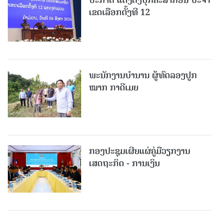
ເຂດເລືອກຕັ້ງທີ 12
ພະ​ນັກ​ງານ​ບຳ​ນານ ​ຜູ້​ທົດລອງປູກ
ໝາກ ກາດີເມຍ
ກອງປະຊຸມເຜີຍແຜ່ຄູ່ມືວຽກງານ
ເສດຖະກິດ - ການເງິນ