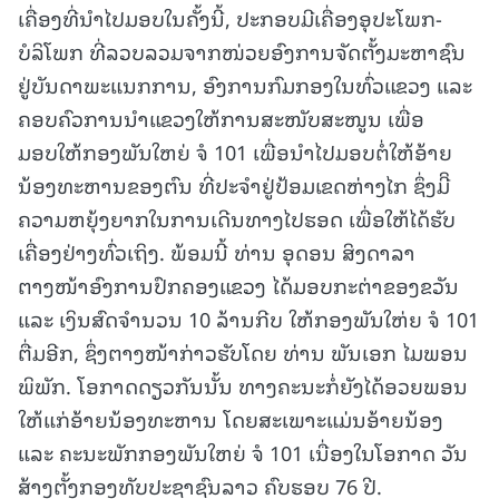
ເຄື່ອງທີ່ນຳໄປມອບໃນຄັ້ງນີ້, ປະກອບມີເຄື່ອງອຸປະໂພກ-
ບໍລິໂພກ ທີ່ລວບລວມຈາກໜ່ວຍອົງການຈັດຕັ້ງມະຫາຊົນ
ຢູ່ບັນດາພະແນກການ, ອົງການກົມກອງໃນທົ່ວແຂວງ ແລະ
ຄອບຄົວການນຳແຂວງໃຫ້ການສະໜັບສະໜູນ ເພື່ອ
ມອບໃຫ້ກອງພັນໃຫຍ່ ຈໍ 101 ເພື່ອນໍາໄປມອບຕໍ່ໃຫ້ອ້າຍ
ນ້ອງທະຫານຂອງຕົນ ທີ່ປະຈຳຢູ່ປ້ອມເຂດຫ່າງໄກ ຊຶ່ງມີິ
ຄວາມຫຍຸ້ງຍາກໃນການເດີນທາງໄປຮອດ ເພື່ອໃຫ້ໄດ້ຮັບ
ເຄື່ອງຢ່າງທົ່ວເຖິງ. ພ້ອມນີ້ ທ່ານ ອຸດອນ ສິງດາລາ
ຕາງໜ້າອົງການປົກຄອງແຂວງ ໄດ້ມອບກະຕ່າຂອງຂວັນ
ແລະ ເງິນສົດຈຳນວນ 10 ລ້ານກີບ ໃຫ້ກອງພັນໃຫ່ຍ ຈໍ 101
ຕື່ມອີກ, ຊຶ່ງຕາງໜ້າກ່າວຮັບໂດຍ ທ່ານ ພັນເອກ ໄມພອນ
ພິພັກ. ໂອກາດດຽວກັນນັ້ນ ທາງຄະນະກໍ່ຍັງໄດ້ອວຍພອນ
ໃຫ້ແກ່ອ້າຍນ້ອງທະຫານ ໂດຍສະເພາະແມ່ນອ້າຍນ້ອງ
ແລະ ຄະນະພັກກອງພັນໃຫຍ່ ຈໍ 101 ເນື່ອງໃນໂອກາດ ວັນ
ສ້າງຕັ້ງກອງທັບປະຊາຊົນລາວ ຄົບຮອບ 76 ປີ.