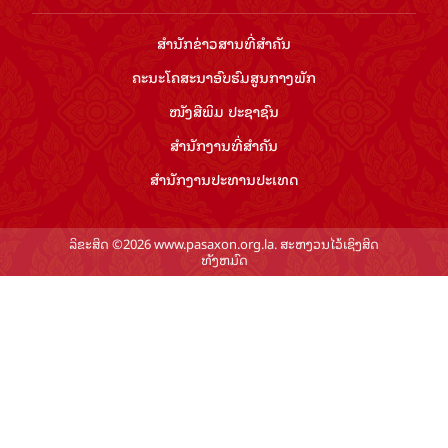
ສຳ​ນັກ​ຂ່າວ​ສານ​ທີ່​ສຳ​ຄັນ​
ຄະນະໂຄສະນາອົບຮົມ​ສູນ​ກາງ​ພັກ
ໜັງສືພິມ ປະ​ຊາ​ຊົນ
ສຳ​ນັກ​ງານ​ທີ່​ສຳ​ຄັນ
ສຳ​ນັກ​ງານ​ປະ​ທານ​ປະ​ເທດ
ລິຂະສິດ ©2026 www.pasaxon.org.la. ສະຫງວນໄວ້ເຊິງສິດ
ທັງຫມົດ