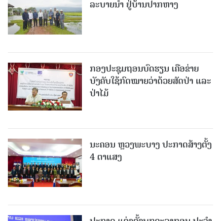
ລະບາຍນໍ້າ ຢູ່ບ້ານປາກຫາງ
ກອງປະຊຸມຖອນບົດຮຽນ ເຄືອຂ່າຍ
ບັງຄັບໃຊ້ກົດໝາຍວ່າດ້ວຍສັດປ່າ ແລະ
ປ່າໄມ້
ນະຄອນ ຫຼວງພະບາງ ປະ​ກາດ​ສ້າງ​ຕັ້ງ
4 ຕາແສງ
ປະກາດ ແຕ່ງຕັ້ງບຸກຄະລາກອນ ປະຈໍາ