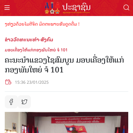
ທ່ຽວດ້ວຍໄມຕີຈິດ ມິດຕະພາບອັນດູດດື່ມ !
ຂ່າວວັດທະນະທຳ-ສັງຄົມ
ມອບເຄື່ອງໃຫ້ແກ່ກອງພັນໃຫຍ່ ຈໍ 101
ຄະນະນໍາແຂວງໄຊສົມບູນ ມອບເຄື່ອງໃຫ້ແກ່
ກອງພັນໃຫຍ່ ຈໍ 101
15:36 23/01/2025