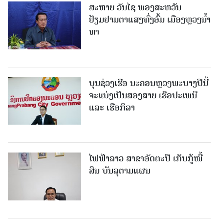
ສະຫາຍ ວັນໄຊ ພອງສະຫວັນ
ຢ້ຽມຢາມຕາແສງທົ່ງອົ້ມ ເມືອງຫຼວງນໍ້າ
ທາ
ບຸນຊ່ວງເຮືອ ນະຄອນຫຼວງພະບາງປີນີ້
ຈະແບ່ງເປັນສອງສາຍ ເຮືອປະເພນີ
ແລະ ເຮືອກິລາ
ໄຟ​ຟ້າ​ລາວ ສາ​ຂາ​ອັດ​ຕະ​ປື ເກັບ​ກູ້​ໜີ້​
ສິນ ບັນ​ລຸ​ຕາມ​ແຜນ