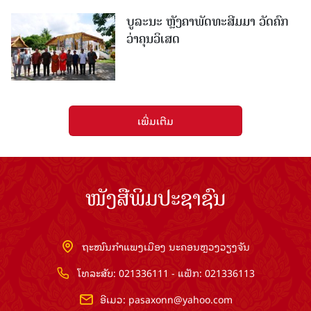
ບູລະນະ ຫຼັງຄາພັດທະສີມມາ ວັດຄົກ
ວ່າຄຸນວິເສດ
ເພີ່ມເຕີມ
ໜັງສືພິມປະຊາຊົນ
ຖະໜົນກຳແພງເມືອງ ນະຄອນຫຼວງວຽງຈັນ
ໂທລະສັບ: 021336111 - ແຟັກ: 021336113
ອີເມວ:
pasaxonn@yahoo.com