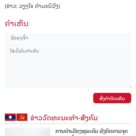
(ຂ່າວ: ວຽງໃຈ ຄໍາມະນີວົງ)
ຄໍາເຫັນ
ສົ່ງຄໍາຄິດເຫັນ
ຂ່າວວັດທະນະທຳ-ສັງຄົມ
ການນໍາເມືອງທຸລະຄົມ ລົງຕິດຕາມຈຸດ