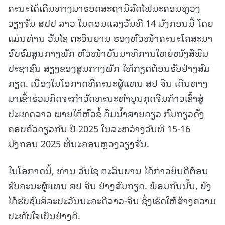
ຄະນະໄດ້ເດີນທາງມາຮອດສະຖານີລົດໄຟນະຄອນຫຼວງ
ວຽງຈັນ ສປປ ລາວ ໃນຕອນແລງວັນທີ 14 ມັງກອນນີ້ ໂດຍ
ແມ່ນທ່ານ ວັນໄຊ ຕະວິນຍານ
ຮອງຫົວໜ້າຄະນະໂຄສະນາ
ອົບຮົມສູນກາງພັກ ຫົວໜ້າບັນນາທິການໃຫຍ່ໜັງສືພິມ
ປະຊາຊົນ ສຽງຂອງສູນກາງພັກ ໃຫ້ກຽດຕ້ອນຮັບຢ່າງສົມ
ກຽດ. ເນື່ອງໃນໂອກາດທີ່ຄະນະຜູ້ແທນ ສປ ຈີນ ເດີນທາງ
ມາເຂົ້າຮ່ວມກິດຈະກຳວັດທະນະທໍາບຸນກຸດຈີນກ້າວເຂົ້າສູ່
ປະເທດລາວ ພາຍໃຕ້ຫົວຂໍ້ ດື່ມນໍ້າສາຍດຽວ ກົມກຽວດັ່ງ
ຄອບຄົວດຽວກັນ ປີ 2025 ໃນລະຫວ່າງວັນທີ 15-16
ມັງກອນ 2025 ທີ່ນະຄອນຫຼວງວຽງຈັນ.
ໃນໂອກາດນີ້, ທ່ານ ວັນໄຊ ຕະວິນຍານ ໄດ້ກ່າວຍິນດີຕ້ອນ
ຮັບຄະນະຜູ້ແທນ ສປ ຈີນ ຢ່າງສົມກຽດ. ພ້ອມກັນນັ້ນ, ຍັງ
ໄດ້ຮັບຊົມສິລະປະວັນນະຄະດີລາວ-ຈີນ ຊຶ່ງເຮັດໃຫ້ສ້າງຄວາມ
ປະທັບໃຈເປັນຢ່າງດີ.