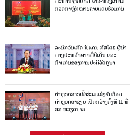
ທະຫານຊາຍເເດນ ລາວ-ຫວຽດນາມ
ກວດກາຫຼັກໝາຍຊາຍແດນຮ່ວມກັນ
ລະນຶກວັນເກີດ ຟິແດນ ກັສໂຕຣ ຜູ້ນຳ
ທາງປະຫວັດສາດທີ່ດີເດັ່ນ ແລະ
ກ້າແກ່ນຂອງການປະຕິວັດກູບາ
ຕຳຫຼວດລາວເຂົ້າຮ່ວມແຂ່ງຂັນກ໊ອບ
ຕຳຫຼວດອາຊຽນ ເປີດກວ້າງຄັ້ງທີ II ທີ່
ສສ ຫວຽດນາມ