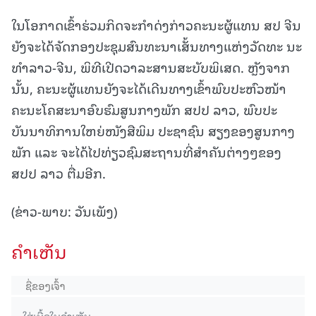
ໃນໂອກາດເຂົ້າຮ່ວມກິດຈະກໍາດ່ງກ່າວຄະນະຜູ້ແທນ ສປ ຈີນ
ຍັງຈະໄດ້ຈັດກອງປະຊຸມສົນທະນາເສັ້ນທາງແຫ່ງວັດທະ ນະ
ທໍາລາວ-ຈີນ, ພິທີເປີດວາລະສານສະບັບພິເສດ. ຫຼັງຈາກ
ນັ້ນ, ຄະນະຜູ້ແທນຍັງຈະໄດ້ເດີນທາງເຂົ້າພົບປະຫົວໜ້າ
ຄະນະໂຄສະນາອົບຮົມສູນກາງພັກ ສປປ ລາວ, ພົບປະ
ບັນນາທິການໃຫຍ່ໜັງສືພິມ ປະຊາຊົນ ສຽງຂອງສູນກາງ
ພັກ ແລະ ຈະໄດ້ໄປທ່ຽວຊົມສະຖານທີ່ສໍາຄັນຕ່າງໆຂອງ
ສປປ ລາວ ຕື່ມອີກ.
(ຂ່າວ-ພາບ: ວັນເພັງ)
ຄໍາເຫັນ