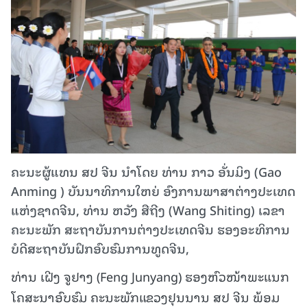
ຄະນະຜູ້ແທນ ສປ ຈີນ ນໍາໂດຍ ທ່ານ ກາວ ອັ່ນມິງ (Gao
Anming ) ບັນນາທິການໃຫຍ່ ອົງການພາສາຕ່າງປະເທດ
ແຫ່ງຊາດຈີນ, ທ່ານ ຫວັງ ສືຖີງ (Wang Shiting) ເລຂາ
ຄະນະພັກ ສະຖາບັນການຕ່າງປະເທດຈີນ ຮອງອະທິການ
ບໍດີສະຖາບັນຝຶກອົບຮົມການທູດຈີນ,
ທ່ານ ເຝີງ ຈູຢາງ (Feng Junyang) ຮອງຫົວໜ້າພະແນກ
ໂຄສະນາອົບຮົມ ຄະນະພັກແຂວງຢຸນນານ ສປ ຈີນ ພ້ອມ