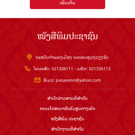
ເພີ່ມເຕີມ
ໜັງສືພິມປະຊາຊົນ
ຖະໜົນກຳແພງເມືອງ ນະຄອນຫຼວງວຽງຈັນ
ໂທລະສັບ: 021336111 - ແຟັກ: 021336113
ອີເມວ:
pasaxonn@yahoo.com
ສຳ​ນັກ​ຂ່າວ​ສານ​ທີ່​ສຳ​ຄັນ​
ຄະນະໂຄສະນາອົບຮົມ​ສູນ​ກາງ​ພັກ
ໜັງສືພິມ ປະ​ຊາ​ຊົນ
ສຳ​ນັກ​ງານ​ທີ່​ສຳ​ຄັນ