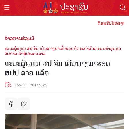
ຕ້ອນຮັບປີທ່ອງທ່ຽວລາ
ຂ່າວການຮ່ວມມື
ຄະນະຜູ້ແທນ ສປ ຈີນ ເດີນທາງມາເຂົ້າຮ່ວມກິດຈະກຳວັດທະນະທໍາບຸນກຸດ
ຈີນກ້າວເຂົ້າສູ່ປະເທດລາວ
ຄະນະຜູ້ແທນ ສປ ຈີນ ເດີນທາງມາຮອດ
ສປປ ລາວ ແລ້ວ
15:43 15/01/2025