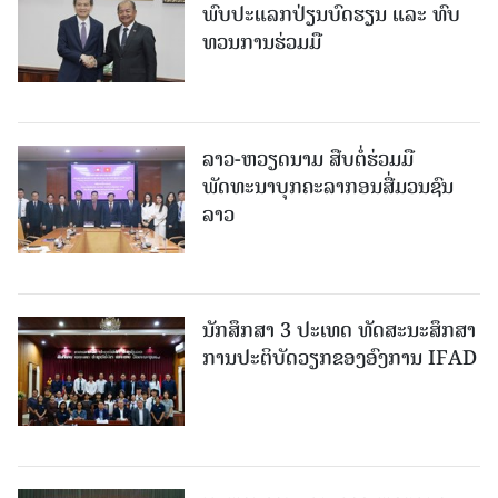
ພົບປະແລກປ່ຽນບົດຮຽນ ແລະ ທົບ
ທວນການຮ່ວມມື
ລາວ-ຫວຽດ​ນາມ ສືບ​ຕໍ່​ຮ່ວມ​ມື
ພັດທະນາບຸກຄະລາກອນສື່ມວນຊົນ
ລາວ
ນັກສຶກສາ 3 ປະເທດ ທັດ​ສະ​ນະ​ສຶກ​ສາ
ການປະຕິບັດວຽກຂອງອົງການ IFAD