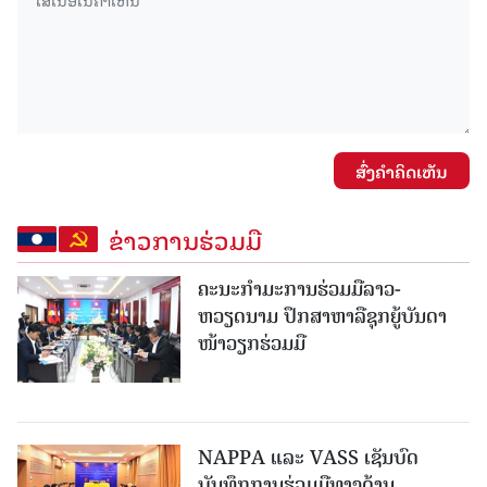
ສົ່ງຄໍາຄິດເຫັນ
ຂ່າວການຮ່ວມມື
ຄະນະກໍາມະການຮ່ວມມືລາວ-
ຫວຽດນາມ ປຶກສາຫາລືຊຸກຍູ້ບັນດາ
ໜ້າວຽກຮ່ວມມື
NAPPA ແລະ VASS ເຊັນບົດ
ບັນທຶກການຮ່ວມມືທາງດ້ານ