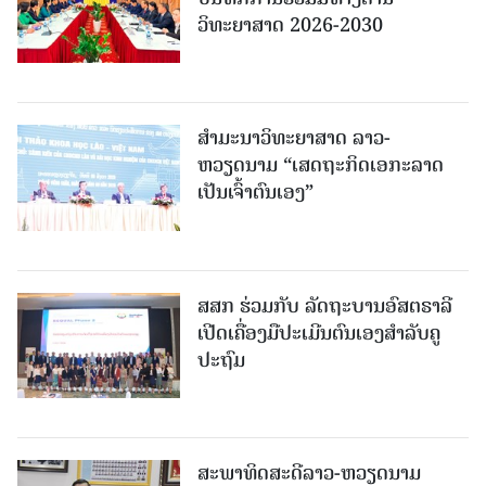
ວິທະຍາສາດ 2026-2030
ສຳມະນາວິທະຍາສາດ ລາວ-
ຫວຽດນາມ “ເສດຖະກິດເອກະລາດ
ເປັນເຈົ້າຕົນເອງ”
ສສກ ຮ່ວມກັບ ລັດຖະບານອົສຕຣາລີ
ເປີດເຄື່ອງມືປະເມີນຕົນເອງສຳລັບຄູ
ປະຖົມ
ສະພາທິດສະດີລາວ-ຫວຽດນາມ