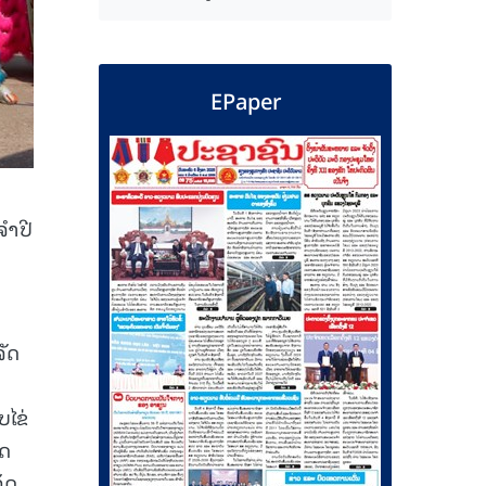
EPaper
ຈຳປີ
ຈັດ
ໄຂ່
ັດ
ັດ