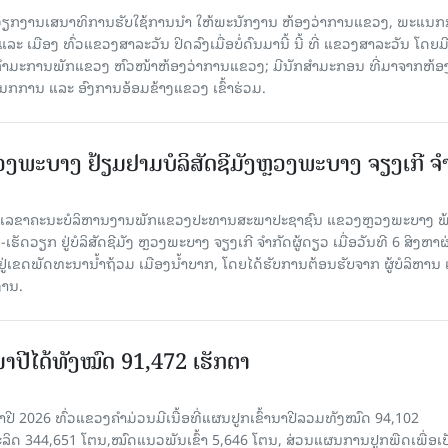
ັບວຽກງານເສນາທິການຮັບໃຊ້ການນໍາ ໃຫ້ພະນັກງານ ຫ້ອງວ່າການແຂວງ, ພະແນກ
 ເມືອງ ທົ່ວແຂວງສາລະວັນ ປິດລົງເມື່ອ​ບໍ່​ດົນ​ມາ​ນີ້ ນີ້ ທີ່ ແຂວງສາລະວັນ ໂດຍ​ມ
ກຳມະການພັກແຂວງ ຫົວໜ້າຫ້ອງວ່າການແຂວງ; ມີນັກສຳມະກອນ ທີ່ມາຈາກຫ້ອງ
ກການ ແລະ ອົງການອ້ອມຂ້າງແຂວງ ເຂົ້າຮ່ວມ.
ະບາງ ຢ້ຽມ​ຢາມບໍ​ລິ​ສັດຊີມັງຫຼວງພະບາງ ຈຽງເກີ ຈໍ
ົງ ເລ​ຂາ​ຄະ​ນະ​ບໍ​ລິ​ຫານ​ງານ​ພັກແຂວງປະທານສະພາປະຊາຊົນ ແຂວງຫຼວງພະບາງ 
ັດວຽກ ຢູ່ບໍລິສັດຊີມັງ ຫຼວງພະບາງ ຈຽງເກີ ຈໍາກັດຜູ້ດຽວ ເມື່ອ​ວັນ​ທີ 6 ສິງ​ຫາ​ຜ
ຕັ້ງຢູ່ເຂດພັດທະນານ້ຳຖ້ວມ ເມືອງນໍ້າບາກ, ໂດຍໄດ້ຮັບການຕ້ອນຮັບຈາກ ຜູ້ບໍລິຫານ
ານ.
ານາປີໄດ້ທັງໝົດ 91,472 ເຮັກຕາ
າປີ 2026 ທົ່ວແຂວງຄໍາມ່ວນມີເນື້ອທີ່ແຜນປູກເຂົ້ານາປີລວມທັງໝົດ 94,102
ລິດ 344,651 ໂຕນ,ໝົດແນວພັນເຂົ້າ 5,646 ໂຕນ, ສ່ວນແຜນການປູກພືດເພື່ອເປ