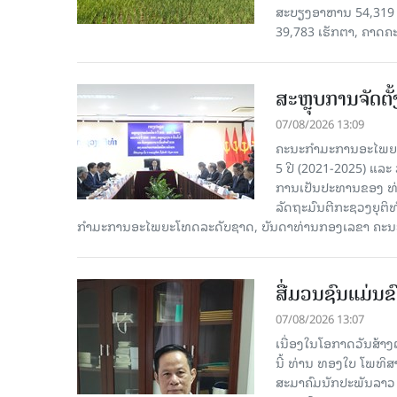
ສະບຽງອາຫານ 54,319 ເ
39,783 ເຮັກຕາ, ຄາດຄ
ສະຫຼຸບການຈັດຕ
07/08/2026 13:09
ຄະນະກຳມະການອະໄພຍະໂ
5 ປີ (2021-2025) ແລະ 
ການເປັນປະທານຂອງ ທ່
ລັດຖະມົນຕີກະຊວງຍຸຕ
ກໍາມະການອະໄພຍະໂທດລະດັບຊາດ, ບັນດາທ່ານກອງເລຂາ ຄະນະ
ສື່ມວນຊົນແມ່ນຂົ
07/08/2026 13:07
ເນື່ອງໃນໂອກາດວັນສ້າງຕ
ນີ້ ທ່ານ ທອງໃບ ໂພທິ
ສະມາຄົມນັກປະພັນລາວ ໄ