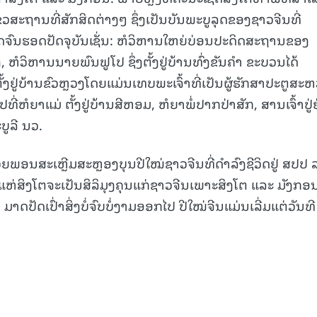
ວສະຖານທີ່ສັກສິດຕ່າງໆ ຊຶ່ງເປັນບັນພະບູລຸດຂອງຊາວຈີນທີ່
15.040(07-08-20
ດຈົນຮອດປັດຈຸບັນເຊັ່ນ: ຫໍວິຫານໃຫຍ່ບ່ອນປະດິດສະຖານຂອງ
ກົ່ງ, ຫໍວິຫານນາຍພົນຟູໂປ ຊຶ່ງຕັ້ງຢູ່ບ້ານທົ່ງຂັນຄຳ ຂະບວນໄດ້
ງຢູ່ບ້ານຂົວຫຼວງ​ໂດຍແມ່ນເທບພະເຈົ້າທີ່ເປັນຜູ້ຮັກສາປະຕູສະຫ
່ຫໍຍາແມ່ ຕັ້ງຢູ່ບ້ານສີຫອມ, ຫໍຍາພໍ່ປາກປ່າສັກ, ສານເຈົ້າປູ່
ູລີ ນວ​.
ຍພອນສະເຫຼີມສະຫຼອງບຸນປີໃໝ່ຊາວຈີນທີ່ດໍາລົງຊີວິດຢູ່ ສປປ 
ແຫ່ສິງໂຕຈະເປັນສິລິມຸງຄຸນແກ່ຊາວຈີນເພາະສິງໂຕ ແລະ ມັງກອ
ມາດປັດເປົ່າສິ່ງບໍ່ຈົບບໍ່ງາມອອກໄປ ປີໃໝ່ຈີນແມ່ນເລີ່ມແຕ່ວັນທີ​