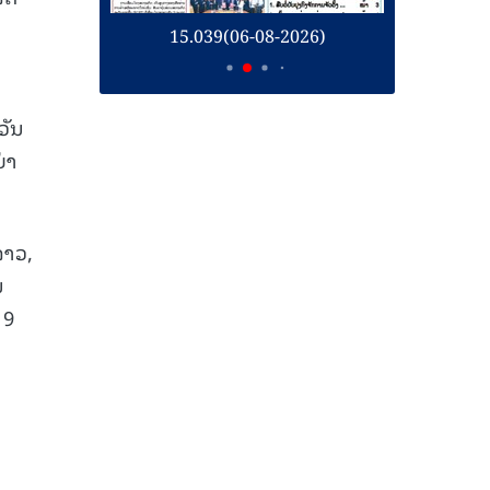
26)
15.039(06-08-2026)
1
ວັນ
ຍ່າ
ລາວ,
ນ
 9