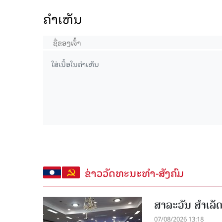
ຄໍາເຫັນ
ຂ່າວວັດທະນະທຳ-ສັງຄົມ
ສາລະວັນ ສໍາເລ
07/08/2026 13:18