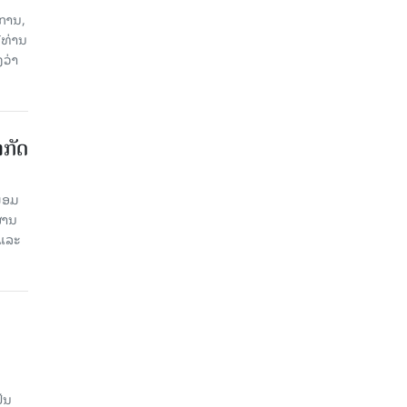
ການ,
ີທ່ານ
ວ່າ
າກັດ
ພ້ອມ
່ານ​
 ແລະ
ັນ