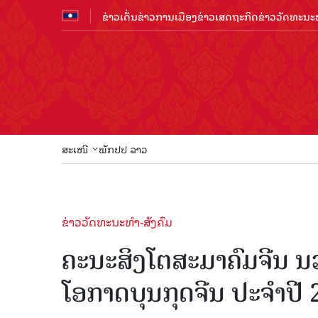
ຂ່າວເດັ່ນ
ຂ່າວການເມືອງ
ຂ່າວເສດຖະກິດ
ຂ່າວວັດທະນະທ
ສະເໜີ
ພັກປປ ລາວ
ຂ່າວວັດທະນະທຳ-ສັງຄົມ
ຄະນະສິງໂຕສະມາຄົມຈີນ ນວ
ໂອກາດບຸນກຸດຈີນ ປະຈຳປີ