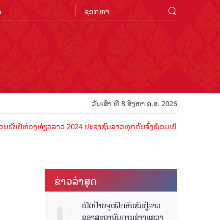
n
ວັນເສົາ ທີ 8 ສິງຫາ ຄ.ສ. 2026
່ອງທ່ຽວລາວ 2024 ປະຊາຊົນລາວທຸກຄົນຈົ່ງພ້ອມເປັນເຈົ້າພາບທີ່ດີ ຕ້ອນຮັບນ
ຂ່າວ​ລ່າ​ສຸດ
ເປີດປ້າຍຈຸດຝຶກອົບຮົມຢູ່ລາວ
ຂອງສະຖາບັນການຊ່າງແຂວງ