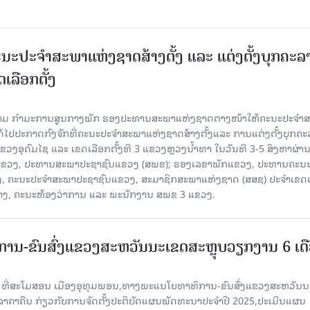
ນະປະຈໍາສະພາແຫ່ງຊາດສ້າງຕັ້ງ ແລະ ແຕ່ງຕັ້ງບຸກຄະລ
ເລືອກຕັ້ງ
ງຄາມ ກຳມະການສູນກາງພັກ ຮອງປະທານສະພາແຫ່ງຊາດຕາງໜ້າໃຫ້ຄະນະປະຈໍາ
້ໄປປະກາດກົງຈັກທີ່ຄະນະປະຈໍາສະພາແຫ່ງຊາດສ້າງຕັ້ງແລະ ການແຕ່ງຕັ້ງບຸກຄະ
 ແຂວງອຸດົມໄຊ ແລະ ເຂດເລືອກຕັ້ງທີ 3 ແຂວງຫຼວງນ້ຳທາ ໃນວັນທີ 3-5 ສິງຫາຜ່ານ
ຂາພັກແຂວງ, ປະທານສະພາປະຊາຊົນແຂວງ (ສພຂ); ຮອງເລຂາພັກແຂວງ, ປະທານຄະນ
, ຄະນະປະຈໍາສະພາປະຊາຊົນແຂວງ, ສະມາຊິກສະພາແຫ່ງຊາດ (ສສຊ) ປະຈໍາເຂດເ
້າງ, ຄະນະຫ້ອງວ່າການ ແລະ ພະນັກງານ ສພຂ 3 ແຂວງ.
ານ-ຂົນສົ່ງແຂວງສະຫວັນນະເຂດສະຫຼຸບວຽກງານ 6 ເດ
6 ທີ່ສະໂມສອນ ເມືອງອຸທຸມພອນ,ທາງພະແນໂຍທາທິການ-ຂົນສົ່ງແຂວງສະຫວັນນ
ີລາຄາຄືນ ກ່ຽວກັບການຈັດຕັ້ງປະຕິບັດແຜນພັດທະນາປະຈໍາປີ 2025,ປະເມີນແຜນ