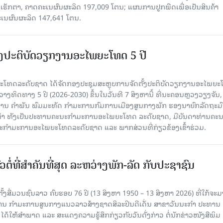
ຮັກຕາ, ຄາດຄະເນຜົນຜະລິດ 197,009 ໂຕນ; ແຜນການປູກພືດເພື່ອເປັນສິນຄ້າ
ະເນຜົນຜະລິດ 147,641 ໂຕນ.
ັ້ງປະຕິບັດວຽກງານອະໄພຍະໂທດ 5 ປີ
ທດລະດັບຊາດ ໄດ້ຈັດກອງປະຊຸມສະຫຼຸບການຈັດຕັ້ງປະຕິບັດວຽກງານອະໄພຍ
ວາງທິດທາງ 5 ປີ (2026-2030) ຂຶ້ນໃນວັນທີ 7 ສິງຫານີ້ ທີ່ນະຄອນຫຼວງວຽງຈັນ
ານ ຄໍາພັນ ພົມມະທັດ ກຳມະການກົມການເມືອງສູນກາງພັກ ຮອງນາຍົກລັດຖະມົ
ິທຳ ທັງເປັນປະທານຄະນະກຳມະການອະໄພຍະໂທດ ລະດັບຊາດ, ມີບັນດາທ່ານຄະ
ກຳມະການອະໄພຍະໂທດລະດັບຊາດ ແລະ ພາກສ່ວນທີ່ກ່ຽວຂ້ອງເຂົ້າຮ່ວມ.
ວຕໍ່ທີ່ສໍາຄັນທີ່ສຸດ ລະຫວ່າງພັກ-ລັດ ກັບປະຊາຊົນ
ັ້ງສື່ມວນຊົນລາວ ຄົບຮອບ 76 ປີ (13 ສິງຫາ 1950 – 13 ສິງຫາ 2026) ທີ່ໃກ້ຈະມ
ສານ ກໍາມະການສູນກາງແນວລາວສ້າງຊາດສິລະປິນດີເດັ່ນ ສາຂາວັນນະກໍາ ປະທານ
ດ້ໃຫ້ສໍາພາດ ແລະ ສະແດງຄວາມຮູ້ສຶກກ່ຽວກັບວັນດັ່ງກ່າວ ຕໍ່ນັກຂ່າວໜັງສືພິມ