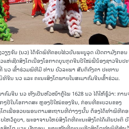
ຽງຈັນ (ນວ) ໄດ້ຈັດພິທີຄອບໄຂ່ວບັນພະບູລຸດ ເປີດຕາມັງກອນ
ຫວແຫ່​ເຊີດສິງໂຕເນື່ອງໂອກາດບຸນກຸດຈີນປີໃໝ່ພີ່ນ້ອງຊາວຈີນປະ
່ ນວ ເຂົ້າຮ່ວມພິທີມີ​ ທ່ານ​ ບົວລະພາ​ ສັນຕິຄົງຄາ​ ປະທານ
ນິທິຈີນ ນວ ແລະ​ ຄະນະສິງໂຕພາຍໃນສະມາຄົມຈີນເຂົ້າຮ່ວມ.
າຄົມຈີນ ນວ ທັງເປັນຫົວໜ້າກູ້ໄພ 1628 ນວ ໄດ້ໃຫ້ຮູ້ວ່າ: ການ
ທຸກໆປີໃນໂອກາດສະ ຫຼອງປີໃໝ່ຂອງຈີນ, ກ່ອນທີ່ຂະບວນຂອງ
ງໂຕເພື່ອອວຍພອນຕາມສະຖານທີ່ຕ່າງໆນັ້ນ ຕ້ອງໄດ້ທຳພິທີຄອບ
າບໄຫວ້ຄູບາ, ພະອາຈານໃຫຍ່ສິງໂຕທີ່ຄະນະສິງໂຕໄດ້ເຄີຍປະຕິ ບ
ດຕາສິງໂຕ ແລະ ມັງກອນ. ພາຍຫຼັງທີ່ຄະນະເຊີດສິງໂຕທຳພິທີສໍາເລ