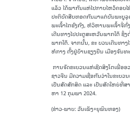
ແລ້ວ ໄດ້ພາກັນແຫ່ໄປກາບໄຫວ້ຄອບໄຂ່
ປະຕິບັດສືບທອດກັນມາແຕ່ບັນພະບູລຸ
ພະເຈົ້າໄຕຮົງກົງ, ​ຫໍວິຫານພະເຈົ້າຈີ່
ເດີນທາງໄປປະຕູສະຫວັນພາກໃຕ້ ຊຶ່ງຕັ້
ພາກໃຕ້. ຈາກນັ້ນ, ຂະ ບວນເດີນທາງໄປທີ
ຫໍກາງ ຕັ້ງຢູ່ບ້ານຊຽງຍືນ ເມືອງຈັນທະບ
​ ການຈັດຂະບວນແຫ່ເຊີດສິງໂຕເພື່ອອວ
ຊາວຈີນ ມີຄວາມເຊື່ອກັນວ່າໃນຂະບວນ
ເປັນສັດສັກສິດ ແລະ ເປັນສັດໃຫຍ່ທີ່ສາ 
ຫາ 12 ກຸມພາ​ 2024.
(ຂ່າວ-ພາບ: ວັນເພັງ+ຍຸພິນທອງ)