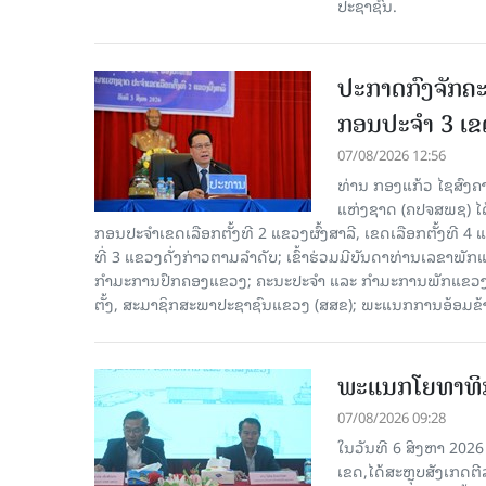
ປະຊາຊົນ.
ປະກາດກົງຈັກຄະ
ກອນປະຈໍາ 3 ເຂດ
07/08/2026 12:56
ທ່ານ ກອງແກ້ວ ໄຊສົ
ແຫ່ງຊາດ (ຄປຈສພຊ) ໄດ
ກອນປະຈໍາເຂດເລືອກຕັ້ງທີ 2 ແຂວງຜົ້ງສາລີ, ເຂດເລືອກຕັ້ງທີ 4
ທີ່ 3 ແຂວງດັ່ງກ່າວຕາມລຳດັບ; ເຂົ້າຮ່ວມມີບັນດາທ່ານເລ
ກໍາມະການປົກຄອງແຂວງ; ຄະນະປະຈໍາ ແລະ ກໍາມະການພັກແຂວງ
ຕັ້ງ, ສະມາຊິກສະພາປະຊາຊົນແຂວງ (ສສຂ); ພະແນກການອ້ອມຂ
ພະແນກໂຍທາທິກ
07/08/2026 09:28
ໃນວັນທີ 6 ສິງຫາ 202
ເຂດ,ໄດ້ສະຫຼຸບສັງເກດຕ