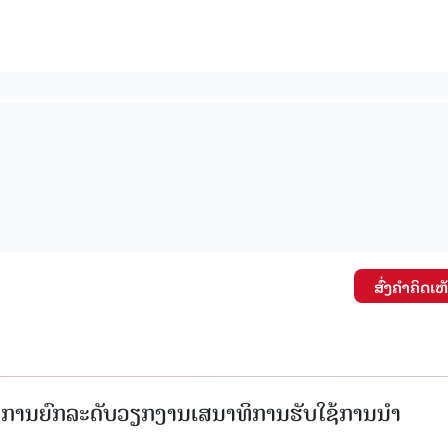
ສົ່ງຄໍາຄິດເຫ
ັດການຍົກລະດັບວຽກງານເສນາທິການຮັບໃຊ້ການນໍາ