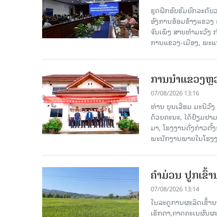
ຊຸດຝຶກອົບຮົມຍົກລະດ
ອົງການອ້ອມຂ້າງແຂວງ ແລະ
ຈັນເພັງ ສາຍທຳມະວົງ 
ການແຂວງ-ເມືອງ, ພະແນ
ການນຳແຂວງຫຼວງພ
07/08/2026 13:16
ທ່ານ ບຸນເລື່ອມ ມະນີວ
ດ້ວຍຄະນະ, ໄດ້ຢ້ຽມຢາມ-ເຮ
ມາ, ໂຮງ​ງານ​ດັ່ງ​ກ່າວ
ພະນັກງານພາຍໃນໂຮງງ
ຄໍາມ່ວນ ປູກເຂົ້
07/08/2026 13:14
ໃນລະດູການຜະລິດເຂົ້ານ
ເຮັກຕາ,ຄາດຄະເນຜົນຜະ