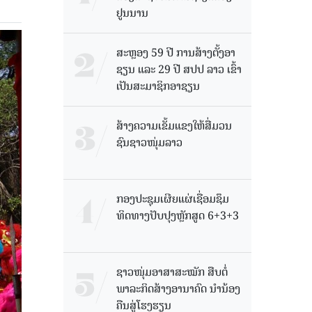
ຢູນນານ
ສະຫຼອງ 59 ປີ ການສ້າງຕັ້ງອາ
ຊຽນ ແລະ 29 ປີ ສປປ ລາວ ເຂົ້າ
ເປັນສະມາຊິກອາຊຽນ
ສ້າງຄວາມເຂັ້ມແຂງໃຫ້ສື່ມວນ
ຊົນຊາວໜຸ່ມລາວ
ກອງປະຊຸມເຜີຍແຜ່ເຊື່ອມຊຶມ
ທິດທາງປັບປຸງຫຼັກສູດ 6+3+3
ຊາວໜຸ່ມອາສາສະໝັກ ສືບຕໍ່
ພາລະກິດສ້າງອານາຄົດ ນໍານ້ອງ
ຄືນສູ່ໂຮງຮຽນ