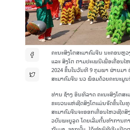
ຄະນະສິງໂຕສະມາຄົມຈີນ ນະຄອນຫຼວງວ
ແລະ​ ສິງໂຕ ຕາມປະເພນີເພື່ອເຄື່ອນໄ
2024 ຂຶ້ນໃນວັນທີ 9 ກຸມພາ ຜ່ານມາ ທີ
ສະມາຄົມຈີນ ນ​ວ ​ພ້ອມດ້ວຍຄະນະມູນ
ທ່ານ ​ຊ້າງ​ ອິນທິລາດ ຄະນະສິງໂຕສະມ
ຂະບວນແຫ່ເຊີດສິງໂຕແມ່ນຈັດຂຶ້ນໃນ
ສະມາຄົມຈີນຈະອອກເຄື່ອນໄຫວເຊີດສິ
ວບັນພະບູລຸດ ໂດຍເລີ່ມຕົ້ນ​ທໍາການກ
ກັນມາ. ຈາກນັ້ນ, ໄດ້ທຳພິທີເຈີມເປີ