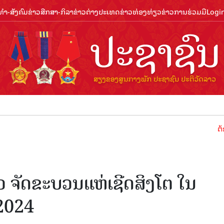
ຳ-ສັງຄົມ
ຂ່າວສືກສາ-ກິລາ
ຂ່າວຕ່າງປະເທດ
ຂ່າວທ່ອງທ່ຽວ
ຂ່າວການຮ່ວມມື
Logi
ຕ້ອນຮັບປີທ
 ຈັດຂະບວນແຫ່ເຊີດສິງໂຕ ໃນ
 2024