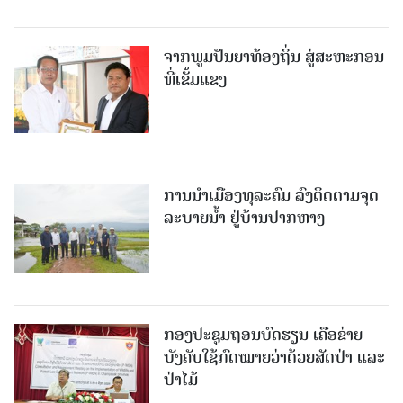
ຈາກພູມປັນຍາທ້ອງຖິ່ນ ສູ່ສະຫະກອນ
ທີ່ເຂັ້ມແຂງ
ການນໍາເມືອງທຸລະຄົມ ລົງຕິດຕາມຈຸດ
ລະບາຍນໍ້າ ຢູ່ບ້ານປາກຫາງ
ກອງປະຊຸມຖອນບົດຮຽນ ເຄືອຂ່າຍ
ບັງຄັບໃຊ້ກົດໝາຍວ່າດ້ວຍສັດປ່າ ແລະ
ປ່າໄມ້