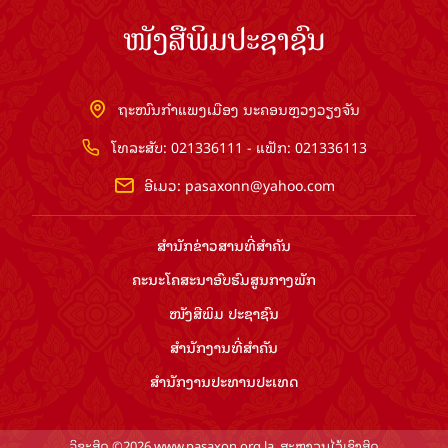
ໜັງສືພິມປະຊາຊົນ
ຖະໜົນກຳແພງເມືອງ ນະຄອນຫຼວງວຽງຈັນ
ໂທລະສັບ: 021336111 - ແຟັກ: 021336113
ອີເມວ:
pasaxonn@yahoo.com
ສຳ​ນັກ​ຂ່າວ​ສານ​ທີ່​ສຳ​ຄັນ​
ຄະນະໂຄສະນາອົບຮົມ​ສູນ​ກາງ​ພັກ
ໜັງສືພິມ ປະ​ຊາ​ຊົນ
ສຳ​ນັກ​ງານ​ທີ່​ສຳ​ຄັນ
ສຳ​ນັກ​ງານ​ປະ​ທານ​ປະ​ເທດ
ລິຂະສິດ ©2026 www.pasaxon.org.la. ສະຫງວນໄວ້ເຊິງສິດ