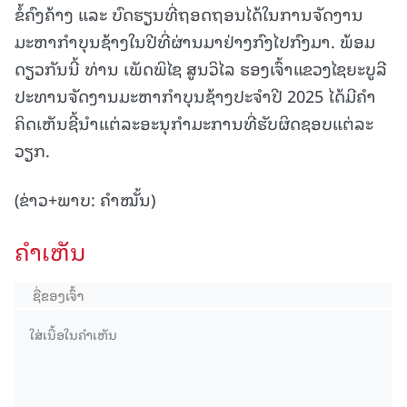
ຂໍ້ຄົງຄ້າງ ແລະ ບົດຮຽນທີ່ຖອດຖອນໄດ້ໃນການຈັດງານ
ມະຫາກໍາບຸນຊ້າງໃນປີທີ່ຜ່ານມາຢ່າງກົງໄປກົງມາ. ພ້ອມ
ດຽວກັນນີ້ ທ່ານ ເພັດພິໄຊ ສູນວິໄລ ຮອງເຈົ້າແຂວງໄຊຍະບູລີ
ປະທານຈັດງານມະຫາກໍາບຸນຊ້າງປະຈໍາປີ 2025 ໄດ້ມີຄໍາ
ຄິດເຫັນຊີ້ນໍາແຕ່ລະອະນຸກໍາມະການທີ່ຮັບຜິດຊອບແຕ່ລະ
ວຽກ.
(ຂ່າວ+ພາບ: ຄໍາໝັ້ນ)
ຄໍາເຫັນ