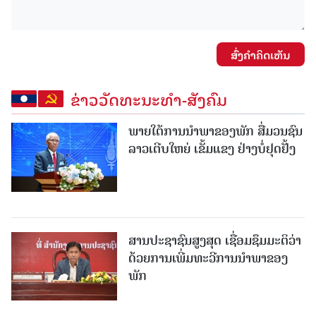
ສົ່ງຄໍາຄິດເຫັນ
ຂ່າວວັດທະນະທຳ-ສັງຄົມ
ພາຍໃຕ້ການນໍາພາຂອງພັກ ສື່ມວນຊົນ
ລາວເຕີບໃຫຍ່ ເຂັ້ມແຂງ ຢ່າງບໍ່ຢຸດຢັ້ງ
ສານປະຊາຊົນສູງສຸດ ເຊື່ອມຊຶມມະຕິວ່າ
ດ້ວຍການເພີ່ມທະວີການນຳພາຂອງ
ພັກ