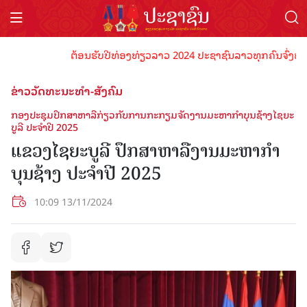
ຕ້ອນຮັບປີທ່ອງທ່ຽວລາວ 2024 ປະຊາຊົນລາວທຸກຄົນຈົ່ງພ້ອມເປັ
ຂ່າວວັດທະນະທຳ-ສັງຄົມ
ກອງປະຊຸມປຶກສາຫາລືກ່ຽວກັບການກະກຽມຈັດງານມະຫາກໍາບຸນຊ້າງໄຊຍະ
ບູລີ ປະຈໍາປີ 2025
ແຂວງໄຊຍະບູລີ ປຶກສາຫາລືງານມະຫາກໍາ
ບຸນຊ້າງ ປະຈໍາປີ 2025
10:09 13/11/2024