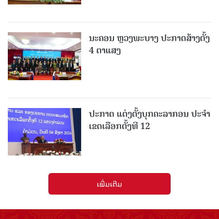
ນະຄອນ ຫຼວງພະບາງ ປະ​ກາດ​ສ້າງ​ຕັ້ງ
4 ຕາແສງ
ປະກາດ ແຕ່ງຕັ້ງບຸກຄະລາກອນ ປະຈໍາ
ເຂດເລືອກຕັ້ງທີ 12
ເພີ່ມເຕີມ