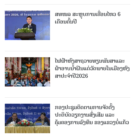
ສທໜລ ສະຫຼຸບການເຄື່ອນໄຫວ 6
ເດືອນຕົ້ນປີ
ໄຟຟ້າຫົງສາຖວາຍທຽນພັນສາແລະ
ຜ້າອາບນໍ້າຝົນແດ່ວັດພາຍໃນເມືອງຫົງ
ສາປະຈໍາປີ2026
ກອງປະຊຸມຕິດຕາມການຈັດຕັ້ງ
ປະຕິບັດວຽກງານສົ່ງເສີມ ແລະ
ຄຸ້ມຄອງການລົງທຶນ ຂອງແຂວງບໍ່ແກ້ວ