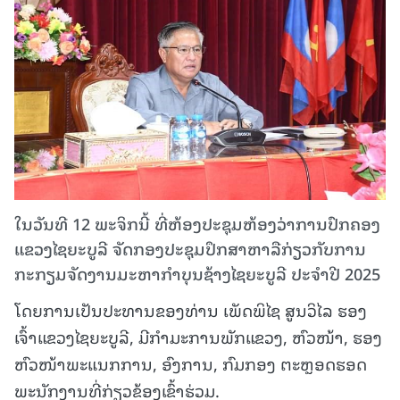
ໃນວັນທີ 12 ພະຈິກນີ້ ທີ່ຫ້ອງປະຊຸມຫ້ອງວ່າການປົກຄອງ
ແຂວງໄຊຍະບູລີ ຈັດກອງປະຊຸມປຶກສາຫາລືກ່ຽວກັບການ
ກະກຽມຈັດງານມະຫາກໍາບຸນຊ້າງໄຊຍະບູລີ ປະຈໍາປີ 2025
ໂດຍການເປັນປະທານຂອງທ່ານ ເພັດພິໄຊ ສູນວິໄລ ຮອງ
ເຈົ້າແຂວງໄຊຍະບູລີ, ມີກໍາມະການພັກແຂວງ, ຫົວໜ້າ, ຮອງ
ຫົວໜ້າພະແນກການ, ອົງການ, ກົມກອງ ຕະຫຼອດຮອດ
ພະນັກງານທີ່ກ່ຽວຂ້ອງເຂົ້າຮ່ວມ.