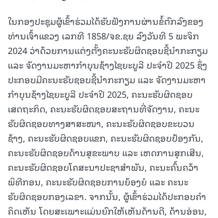
ໃນກອງປະຊຸມຜູ້ເຂົ້າຮ່ວມໄດ້ຮັບຟັງການຜ່ານຂໍ້ຕົກລົງຂອງ
ທ່ານເຈົ້າແຂວງ ເລກທີ 1858/ຈຂ.ຊຍ ລົງວັນທີ 5 ພະຈິກ
2024
ວ່າດ້ວຍການແຕ່ງຕັ້ງຄະນະຮັບຜິດຊອບຊີ້ນໍາກະກຽມ
ແລະ ຈັດງານມະຫາກໍາບຸນຊ້າງໄຊຍະບູລີ ປະຈໍາປີ 2025 ຊຶ່ງ
ປະກອບມີຄະນະຮັບຊອບຊີ້ນໍາກະກຽມ ແລະ ຈັດງານມະຫາ
ກໍາບຸນຊ້າງໄຊຍະບູລີ ປະຈໍາປີ 2025, ຄະນະຮັບຜິດຊອບ
ເສດຖະກິດ, ຄະນະຮັບຜິດຊອບສະຖານທີ່ຈັດງານ, ຄະນະ
ຮັບຜິດຊອບທາງສາສະໜາ, ຄະນະຮັບຜິດຊອບຂະບວນ
ຊ້າງ, ຄະນະຮັບຜິດຊອບແຂກ, ຄະນະຮັບຜິດຊອບປ້ອງກັນ,
ຄະນະຮັບຜິດຊອບດ້ານສຸຂະພາບ ແລະ ເຫດການສຸກເສີນ,
ຄະນະຮັບຜິດຊອບໂຄສະນາປະຊາສໍາພັນ, ຄະນະຄົ້ນຄວ້າ
ພິທີກອນ, ຄະນະຮັບຜິດຊອບການຍ້ອງຍໍ ແລະ ຄະນະ
ຮັບຜິດຊອບກອງເລຂາ. ຈາກນັ້ນ, ຜູ້ເຂົ້າຮ່ວມໄດ້ປະກອບຄໍາ
ຄິດເຫັນ ໂດຍສະເພາະແມ່ນຍົກໃຫ້ເຫັນດ້ານດີ, ດ້ານອ່ອນ,