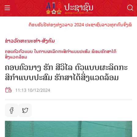
ຕ້ອນຮັບປີທ່ອງທ່ຽວລາວ 2024 ປະຊາຊົນລາວທຸກຄົນຈົ່ງພ້ອມເປັນເ
ຂ່າວວັດທະນະທຳ-ສັງຄົມ
ຄອບຄົວຕົວແບບ ໃນການຜະລິດກະສິກໍາແບບປະສົມ ພ້ອມຮັກສາໄດ້
ສິ່ງແວດລ້ອມ
ຄອບຄົວນາງ ຮັກ ສີວິໄລ ຕົວແບບຜະລິດກະ
ສິກໍາແບບປະສົມ ຮັກສາໄດ້ສິ່ງແວດລ້ອມ
11:13 10/12/2024