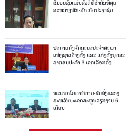
ສື່ມວນຊົນແມ່ນຂົວຕໍ່ທີ່ສໍາຄັນທີ່ສຸດ
ລະຫວ່າງພັກ-ລັດ ກັບປະຊາຊົນ
ປະກາດກົງຈັກຄະນະປະຈໍາສະພາ
ແຫ່ງຊາດສ້າງຕັ້ງ ແລະ ແຕ່ງຕັ້ງບຸກຄະ
ລາກອນປະຈໍາ 3 ເຂດເລືອກຕັ້ງ
ພະແນກໂຍທາທິການ-ຂົນສົ່ງແຂວງ
ສະຫວັນນະເຂດສະຫຼຸບວຽກງານ 6
ເດືອນ