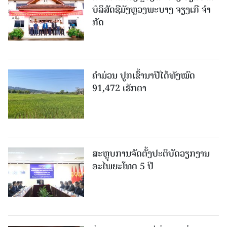
ບໍ​ລິ​ສັດຊີມັງຫຼວງພະບາງ ຈຽງເກີ ຈໍາ
ກັດ
ຄໍາມ່ວນ ປູກເຂົ້ານາປີໄດ້ທັງໝົດ
91,472 ເຮັກຕາ
ສະຫຼຸບການຈັດຕັ້ງປະຕິບັດວຽກງານ
ອະໄພຍະໂທດ 5 ປີ