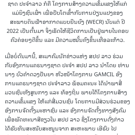
ຊາດ ປະຈໍາລາວ ກໍຄື ໂຄງການສ້າງຄວາມເຂັ້ມແຂງໃຫ້ແກ່
ແມ່ຍິງຊົນເຜົ່າ ເພື່ອປັບໂຕເຂົ້າກັບການປ່ຽນແປງຂອງ
ສະພາບດິນຟ້າອາກາດແບບຍືນຍົງ (WECR) ນັບແຕ່ ປີ
2022 ເປັນຕົ້ນມາ ຈຶ່ງເຮັດໃຫ້ຊີວິດການເປັນຢູ່ພາຍໃນຄອບ
ຄົວຄ່ອຍໆດີຂຶ້ນ ແລະ ມີຄວາມໝັ້ນຄົງຂຶ້ນເທື່ອລະກ້າວ.
ເມື່ອບໍ່ດົນມານີ້, ສະມາຄົມນັກຂ່າວແຫ່ງ ສປປ ລາວ ຮ່ວມ
ກັບອົງການແຄຣນາໆຊາດ ປະຈໍາ ສປປ ລາວ ນໍາໂດຍ ທ່ານ
ນາງ ບົວຄໍາດວງປັນຍາ ຫົວໜ້າໂຄງການ GAMCIL ອົງ
ການແຄຣນາໆຊາດ ປະຈໍາລາວ ພ້ອມຄະນະ ໄດ້ນໍາພາສື່
ມວນຊົນທັງສູນກາງ ແລະ ທ້ອງຖິ່ນ ພາຍໃຕ້ໂຄງການສ້າງ
ຄວາມເຂັ້ມແຂງ ໃຫ້ແກ່ສື່ມວນຊົນ ໂດຍການມີສ່ວນຮ່ວມຂອງ
ອົງການຈັດຕັ້ງມະຫາຊົນ ແລະ ອົງການຈັດຕັ້ງທາງສັງຄົມ
ເພື່ອພັດທະນາສີຂຽວໃນ ສປປ ລາວ ຊຶ່ງໂຄງການດັ່ງກ່າວ
ໄດ້ຮັບທຶນສະໜັບສະໜູນຈາກ ສະຫະພາບ ເອີຣົບ ໄປ