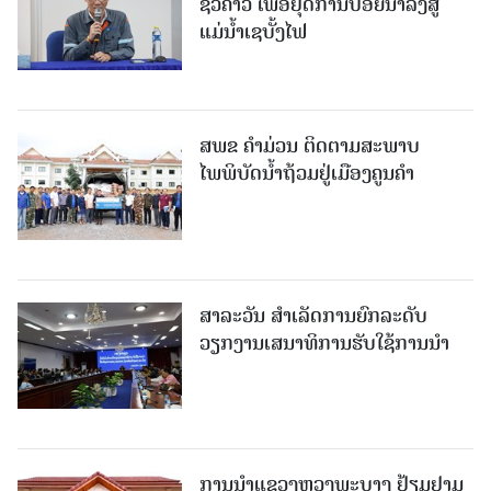
ຊົ່ວຄາວ ເພື່ອຢຸດການປ່ອຍນໍ້າລົງສູ່
ແມ່ນໍ້າເຊບັ້ງໄຟ
ສ​ພ​ຂ ຄໍາມ່ວນ ຕິດຕາມສະພາບ
ໄພພິບັດນໍ້າຖ້ວມຢູ່ເມືອງຄູນຄໍາ
ສາລະວັນ ສໍາເລັດການຍົກລະດັບ
ວຽກງານເສນາທິການຮັບໃຊ້ການນໍາ
ການນຳແຂວງຫຼວງພະບາງ ຢ້ຽມ​ຢາມ