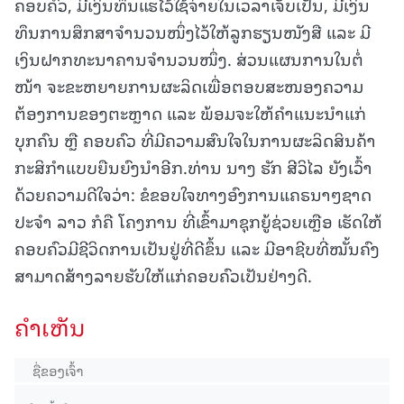
ຄອບຄົວ, ມີເງິນທຶນແຮໄວ້ໃຊ້ຈ່າຍໃນເວລາເຈັບເປັນ, ມີເງິນ
ທຶນການສຶກສາຈຳນວນໜຶ່ງໄວ້ໃຫ້ລູກຮຽນໜັງສື ແລະ ມີ
ເງິນຝາກທະນາຄານຈຳນວນໜຶ່ງ. ສ່ວນແຜນການໃນຕໍ່
ໜ້າ ຈະຂະຫຍາຍການຜະລິດເພື່ອຕອບສະໜອງຄວາມ
ຕ້ອງການຂອງຕະຫຼາດ ແລະ ພ້ອມຈະໃຫ້ຄໍາແນະນໍາແກ່
ບຸກຄົນ ຫຼື ຄອບຄົວ ທີ່ມີຄວາມສົນໃຈໃນການຜະລິດສິນຄ້າ
ກະສິກໍາແບບຍືນຍົງນໍາອີກ.ທ່ານ ນາງ ຮັກ ສີວິໄລ ຍັງເວົ້າ
ດ້ວຍຄວາມດີໃຈວ່າ: ຂໍຂອບໃຈທາງອົງການແຄຣນາໆຊາດ
ປະຈໍາ ລາວ ກໍຄື ໂຄງການ ທີ່ເຂົ້າມາຊຸກຍູ້ຊ່ວຍເຫຼືອ ເຮັດໃຫ້
ຄອບຄົວມີຊີວິດການເປັນຢູ່ທີ່ດີຂຶ້ນ ແລະ ມີອາຊີບທີ່ໝັ້ນຄົງ
ສາມາດສ້າງລາຍຮັບໃຫ້ແກ່ຄອບຄົວເປັນຢ່າງດີ.
ຄໍາເຫັນ