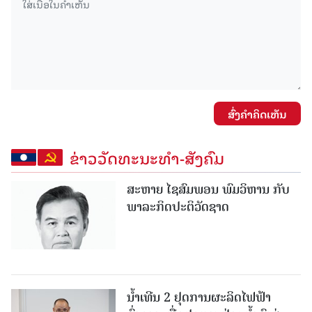
ສົ່ງຄໍາຄິດເຫັນ
ຂ່າວວັດທະນະທຳ-ສັງຄົມ
ສະຫາຍ ໄຊສົມພອນ ພົມວິຫານ ກັບ
ພາລະກິດປະຕິວັດຊາດ
ນໍ້າເທີນ 2 ຢຸດການຜະລິດໄຟຟ້າ