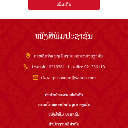
ເພີ່ມເຕີມ
ໜັງສືພິມປະຊາຊົນ
ຖະໜົນກຳແພງເມືອງ ນະຄອນຫຼວງວຽງຈັນ
ໂທລະສັບ: 021336111 - ແຟັກ: 021336113
ອີເມວ:
pasaxonn@yahoo.com
ສຳ​ນັກ​ຂ່າວ​ສານ​ທີ່​ສຳ​ຄັນ​
ຄະນະໂຄສະນາອົບຮົມ​ສູນ​ກາງ​ພັກ
ໜັງສືພິມ ປະ​ຊາ​ຊົນ
ສຳ​ນັກ​ງານ​ທີ່​ສຳ​ຄັນ