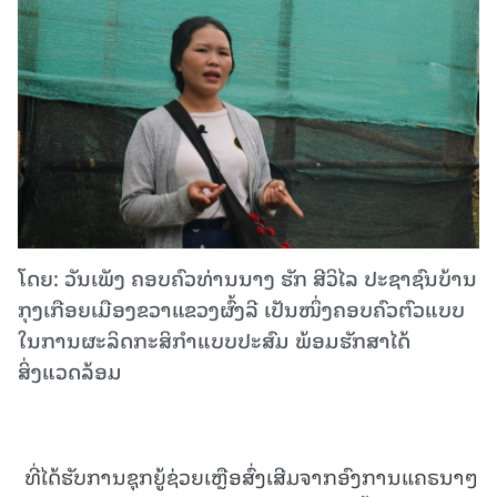
ໂດຍ: ວັນເພັງ ຄອບຄົວທ່ານນາງ ຮັກ ສີວິໄລ ປະຊາຊົນບ້ານ
ກຸງເກືອຍເມືອງຂວາແຂວງຜົ້ງລີ ເປັນໜຶ່ງຄອບຄົວຕົວແບບ
ໃນການຜະລິດກະສິກໍາແບບປະສົມ ພ້ອມຮັກສາໄດ້
ສິ່ງແວດລ້ອມ
ທີ່ໄດ້ຮັບການຊຸກຍູ້ຊ່ວຍເຫຼືອສົ່ງເສີມຈາກອົງການແຄຣນາໆ