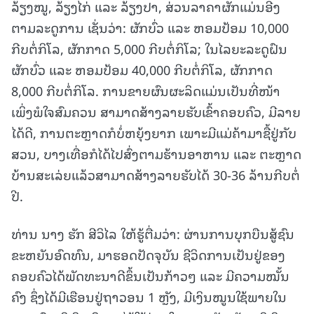
ລ້ຽງໝູ, ລ້ຽງໄກ່ ແລະ ລ້ຽງປາ, ສ່ວນລາຄາຜັກແມ່ນອີງ
ຕາມລະດູການ ເຊັ່ນວ່າ: ຜັກບົ່ວ ແລະ ຫອມປ້ອມ 10,000
ກີບຕໍ່ກິໂລ, ຜັກກາດ 5,000 ກີບຕໍ່ກິໂລ; ໃນໄລຍະລະດູຝົນ
ຜັກບົ່ວ ແລະ ຫອມປ້ອມ 40,000 ກີບຕໍ່ກິໂລ, ຜັກກາດ
8,000 ກີບຕໍ່ກິໂລ. ການຂາຍຜົນຜະລິດແມ່ນເປັນທີ່ໜ້າ
ເພິ່ງພໍໃຈສົມຄວນ ສາມາດສ້າງລາຍຮັບເຂົ້າຄອບຄົວ, ມີລາຍ
ໄດ້ດີ, ການຕະຫຼາດກໍບໍ່ຫຍຸ້ງຍາກ ເພາະມີແມ່ຄ້າມາຊື້ຢູ່ກັບ
ສວນ, ບາງເທື່ອກໍໄດ້ໄປສົ່ງຕາມຮ້ານອາຫານ ແລະ ຕະຫຼາດ
ບ້ານສະເລ່ຍແລ້ວສາມາດສ້າງລາຍຮັບໄດ້ 30-36 ລ້ານກີບຕໍ່
ປີ.
ທ່ານ ນາງ ຮັກ ສີວິໄລ ໃຫ້ຮູ້ຕື່ມວ່າ: ຜ່ານການບຸກບືນສູ້ຊົນ
ຂະຫຍັນອົດທົນ, ມາຮອດປັດຈຸບັນ ຊີວິດການເປັນຢູ່ຂອງ
ຄອບຄົວໄດ້ພັດທະນາດີຂຶ້ນເປັນກ້າວໆ ແລະ ມີຄວາມໝັ້ນ
ຄົງ ຊຶ່ງໄດ້ມີເຮືອນຢູ່ຖາວອນ 1 ຫຼັງ, ມີເງິນໝູນໃຊ້ພາຍໃນ