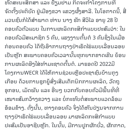
ທັດສະນະສຶກສາ ແລະ ຢ້ຽມຢາມ ກິດຈະກຳໂຄງການທີ່
ຈັດຕັ້ງປະຕິບັດ ຢູ່ເມືອງຂວາ ແຂວງຜົ້ງສາລີ. ໃນໂອກາດນີ້, ສື່
ມວນຊົນກໍໄດ້ສໍາພາດ ທ່ານ ນາງ ຮັກ ສີວິໄລ ອາຍຸ 28 ປີ
ຄອບຄົວຕົວແບບ ໃນການຜະລິດກະສິກໍາແບບປະສົມວ່າ: ໃນ
ຄອບຄົວມີສະມາຊິກ 5 ຄົນ, ແຮງງານຕົ້ນຕໍ 3 ຄົນຊຶ່ງໃນເມື່ອ
ກ່ອນຄອບຄົວ ໄດ້ຖືເອົາການຖາງປ່າເຮັດໄຮ່ແບບເລື່ອນລອຍ
ເປັນຫຼັກ ສະພາບຄອບຄົວເວລານັ້ນທຸກຍາກຂາດເຂີນ ຍ້ອນ
ການຜະລິດອີງໃສ່ທຳມະຊາດຕົ້ນຕໍ. ມາຮອດປີ 2022ມີ
ໂຄງການWECR ໄດ້ໃຫ້ການຊ່ວຍເຫຼືອປະຊາຊົນບ້ານກຸງ
ເກືອຍ ດ້ວຍການຊຸກຍູ້ສົ່ງເສີມເຕັກນິກການຜະລິດ, ວັດຖຸ
ອຸກອນ, ເມັດພັນ ແລະ ອື່ນໆ ບວກກັບຄອບຄົວມີພື້ນທີ່ທີ່
ເໝາະສົມກວ້າງຂວາງ ແລະ ບໍ່ກະທົບຕໍ່ສະພາບແວດລ້ອມ
ອ້ອມຂ້າງ. ດັ່ງນັ້ນ, ທາງຄອບຄົວ ຈຶ່ງໄດ້ຫັນປ່ຽນຈາກການ
ຖາງປ່າເຮັດໄຮ່ແບບເລື່ອນລອຍ ມາຜະລິດກະສິກໍາແບບ
ປະສົມເປັນອາຊີບຫຼັກ. ໃນນັ້ນ, ມີການປູກຜັກບົ່ວ, ຜັກກາດ,