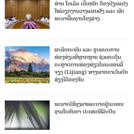
ທ່ານ ໂຕ​ເລິມ ເນັ້ນໜັກ ຕ້ອງ​ປ່ຽນ​ແປງ​
ໃໝ່​ວຽກ​ງານ​ວາງ​ແຜນ​ຜັງ ແລະ ​ພັດ​
ທະ​ນາ​ພື້ນ​ຖານ​ໂຄງ​ລ່າງ
ຜະລິດຕະພັນ ແລະ ຮູບແບບການ
ທ່ອງທ່ຽວທີ່ຫຼາກຫຼາຍ ຊ່ວຍກະຕຸ້ນ
ຕະຫຼາດການທ່ອງທ່ຽວໃນນະຄອນລີ່
ຈຽງ (Lijiang) ທາງພາກຕາເວັນຕົກ
ສ່ຽງໃຕ້ຂອງຈີນ
ພະຍາດໄຂ້ຍຸງລາຍລະບາດຢູ່ນະຄອນ
ຊາມໂບ​ອັນກາ ປະເທດຟີລິບປິນ