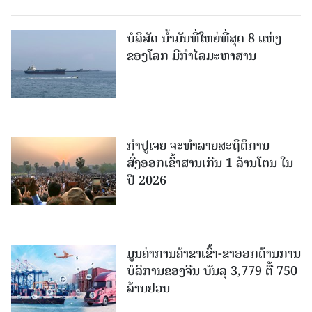
ບໍລິສັດ ນ້ຳມັນທີ່ໃຫຍ່ທີ່ສຸດ 8 ແຫ່ງ
ຂອງໂລກ ມີກຳໄລມະຫາສານ
ກຳປູເຈຍ ຈະທຳລາຍສະຖິຕິການ
ສົ່ງອອກເຂົ້າສານເກີນ 1 ລ້ານໂຕນ ໃນ
ປີ 2026
ມູນຄ່າການຄ້າຂາເຂົ້າ-ຂາອອກດ້ານການ
ບໍລິການຂອງຈີນ ບັນລຸ 3,779 ຕື້ 750
ລ້ານຢວນ