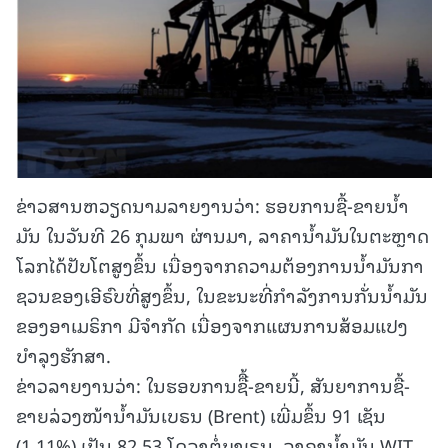
ຂ່າວສານຫວຽດນາມລາຍງານວ່າ: ຮອບການຊື້-ຂາຍນ້ຳ
ມັນ ໃນວັນທີ 26 ກຸມພາ ຜ່ານມາ, ລາຄານໍ້າມັນໃນຕະຫຼາດ
ໂລກໄດ້ປັບໂຕສູງຂຶ້ນ ເນື່ອງຈາກຄວາມຕ້ອງການນ້ຳມັນກາ
ຊວນຂອງເອີຣົບທີ່ສູງຂຶ້ນ, ໃນຂະນະທີ່ກໍາລັງການກັ່ນນ້ຳມັນ
ຂອງອາເມຣິກາ ມີຈຳກັດ ເນື່ອງຈາກແຜນການສ້ອມແປງ
ບຳລຸງຮັກສາ.
ຂ່າວລາຍງານວ່າ: ໃນຮອບການຊືື້-ຂາຍນີ້, ສັນຍາການຊື້-
ຂາຍລ່ວງໜ້ານໍ້າມັນເບຣນ (Brent) ເພີ່ມຂຶ້ນ 91 ເຊັນ
(1,11%) ເປັນ 82,53 ໂດລາຕໍ່ບາເຣນ, ລາຄານ້ຳມັນ WIT