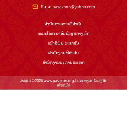
ອີເມວ:
pasaxonn@yahoo.com
ສຳ​ນັກ​ຂ່າວ​ສານ​ທີ່​ສຳ​ຄັນ​
ຄະນະໂຄສະນາອົບຮົມ​ສູນ​ກາງ​ພັກ
ໜັງສືພິມ ປະ​ຊາ​ຊົນ
ສຳ​ນັກ​ງານ​ທີ່​ສຳ​ຄັນ
ສຳ​ນັກ​ງານ​ປະ​ທານ​ປະ​ເທດ
ລິຂະສິດ ©2026 www.pasaxon.org.la. ສະຫງວນໄວ້ເຊິງສິດ
ທັງຫມົດ