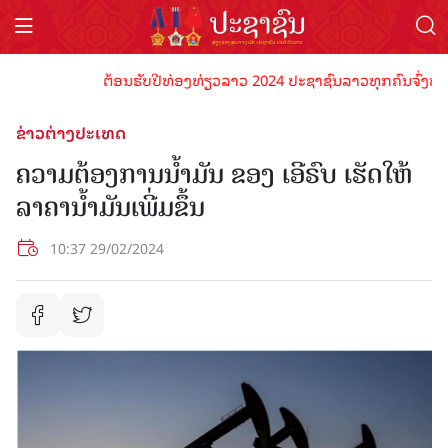
ຕ້ອນຮັບປີທ່ອງທ່ຽວລາວ 2024 ປະຊາຊົນລາວທຸກຄົນຈົ່ງພ້ອມເປັ
ຂ່າວຕ່າງປະເທດ
ຄວາມຕ້ອງການນ້ຳມັນ ຂອງ ເອີຣົບ ເຮັດໃຫ້
ລາຄານ້ຳມັນເພີ່ມຂຶ້ນ
10:37 29/02/2024