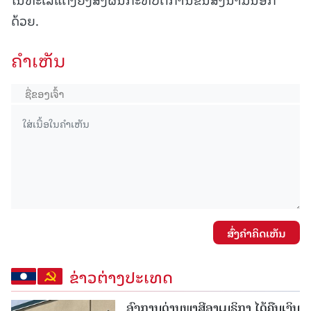
ດ້ວຍ.
ຄໍາເຫັນ
ສົ່ງຄໍາຄິດເຫັນ
ຂ່າວຕ່າງປະເທດ
ອົງການດ່ານພາສີອາເມຣິກາ ໄດ້ຄືນເງິນ