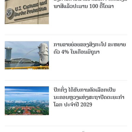
ພາສີແລ້ວປະມານ 100 ຕື້ໂດລາ
ການຂາຍຍ່ອຍຂອງສິງກະໂປ ຂະຫຍາຍ
ຕົວ 4% ໃນເດືອນມິຖຸນາ
ປັກກິ່ງ ໄດ້ຮັບການຄັດເລືອກເປັນ
ນະຄອນຫຼວງແຫ່ງສະຖາປັດຕະຍະກຳ
ໂລກ ປະຈຳປີ 2029