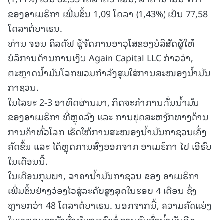
ຂອງອາເມຣິກາ ເພີ່ມຂຶ້ນ 1,09 ໂດລາ (1,43%) ເປັນ 77,58
ໂດລາຕໍ່ບາເຣນ.
ທ່ານ ຈອນ ຄິລດັຟ ຜູ້ຈັດການອາວຸໂສຂອງບໍລິສັດຜູ້ໃຫ້
ບໍລິການດ້ານການເງິນ Again Capital LLC ກ່າວວ່າ,
ຕະຫຼາດນໍ້າມັນໂລກພວມກໍາລັງສຸມໃສ່ການສະໜອງນໍ້າມັນ
ກາຊວນ.
ໃນໄລຍະ 2-3 ອາທິດຜ່ານມາ, ກິດຈະກຳການກັ່ນນ້ຳມັນ
ຂອງອາເມຣິກາ ທີ່ຫຼຸດລົງ ແລະ ການຢຸດສະຫງັກທາງດ້ານ
ການຄ້າທົ່ວໂລກ ເຮັດໃຫ້ການສະໜອງນ້ຳມັນກາຊວນເຄັ່ງ
ຄັດຂຶ້ນ ແລະ ໄດ້ຫຼຸດການສົ່ງອອກຈາກ ອາເມຣິກາ ໄປ ເອີຣົບ
ໃນເດືອນນີ້.
ໃນເດືອນກຸມພາ, ລາຄານ້ຳມັນກາຊວນ ຂອງ ອາເມຣິກາ
ເພີ່ມຂຶ້ນຢ່າງວ່ອງໄວສູ່ລະດັບສູງສຸດໃນຮອບ 4 ເດືອນ ຊຶ່ງ
ຫຼາຍກວ່າ 48 ໂດລາຕໍ່ບາເຣນ. ນອກຈາກນີ້, ຄວາມຄັດແຍ່ງ
ໃນທະເລແດງຍັງສົ່ງຜົນກະທົບຕໍ່ການຂົນສົ່ງນ້ຳມັນອີກ