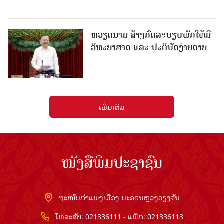
ຫວຽດນາມ ສ້າງກົດລະບຽບພັກໃຫ້ມີ
ວິທະຍາສາດ ແລະ ປະຕິບັດງ່າຍດາຍ
ເພີ່ມເຕີມ
ໜັງສືພິມປະຊາຊົນ
ຖະໜົນກຳແພງເມືອງ ນະຄອນຫຼວງວຽງຈັນ
ໂທລະສັບ: 021336111 - ແຟັກ: 021336113