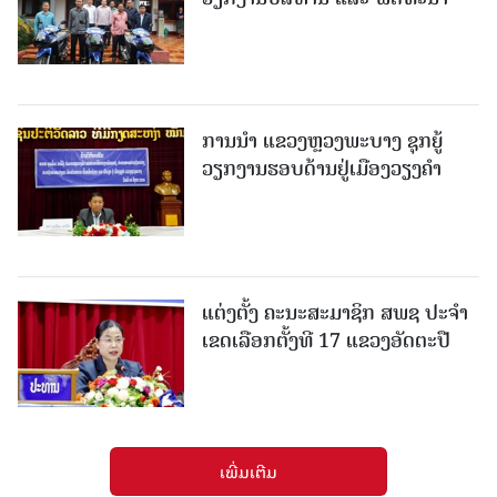
ການນຳ ແຂວງຫຼວງພະບາງ ຊຸກຍູ້
ວຽກງານຮອບດ້ານຢູ່ເມືອງວຽງຄໍາ
ແຕ່ງຕັ້ງ ຄະນະສະມາຊິກ ສພຊ ປະຈຳ
ເຂດເລືອກຕັ້ງທີ 17 ແຂວງອັດຕະປື
ເພີ່ມເຕີມ