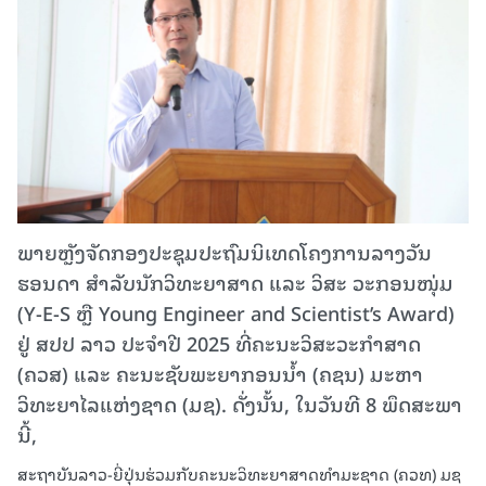
ພາຍຫຼັງຈັດກອງປະຊຸມປະຖົມນິເທດໂຄງການລາງວັນ
ຮອນດາ ສຳລັບນັກວິທະຍາສາດ ແລະ ວິສະ ວະກອນໜຸ່ມ
(Y-E-S ຫຼື Young Engineer and Scientist’s Award)
ຢູ່ ສປປ ລາວ ປະຈໍາປີ 2025 ທີ່ຄະນະວິສະວະກຳສາດ
(ຄວສ) ແລະ ຄະນະຊັບພະຍາກອນນໍ້າ (ຄຊນ) ມະຫາ
ວິທະຍາໄລແຫ່ງຊາດ (ມຊ). ດັ່ງນັ້ນ, ໃນວັນທີ 8 ພຶດສະພາ
ນີ້,
ສະຖາບັນລາວ-ຍີ່ປຸ່ນຮ່ວມກັບຄະນະວິທະຍາສາດທໍາມະຊາດ (ຄວທ) ມຊ