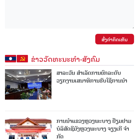
ສົ່ງຄໍາຄິດເຫັນ
ຂ່າວວັດທະນະທຳ-ສັງຄົມ
ສາລະວັນ ສໍາເລັດການຍົກລະດັບ
ວຽກງານເສນາທິການຮັບໃຊ້ການນໍາ
ການນຳແຂວງຫຼວງພະບາງ ຢ້ຽມ​ຢາມ
ບໍ​ລິ​ສັດຊີມັງຫຼວງພະບາງ ຈຽງເກີ ຈໍາ
ກັດ