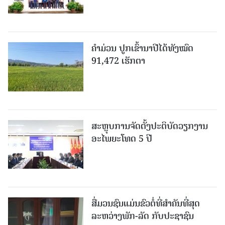
ຄໍາມ່ວນ ປູກເຂົ້ານາປີໄດ້ທັງໝົດ
91,472 ເຮັກຕາ
ສະຫຼຸບການຈັດຕັ້ງປະຕິບັດວຽກງານ
ອະໄພຍະໂທດ 5 ປີ
ສື່ມວນຊົນແມ່ນຂົວຕໍ່ທີ່ສໍາຄັນທີ່ສຸດ
ລະຫວ່າງພັກ-ລັດ ກັບປະຊາຊົນ