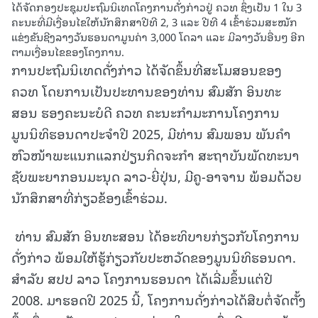
ໄດ້ຈັດກອງປະຊຸມປະຖົມນິເທດໂຄງການດັ່ງກ່າວຢູ່ ຄວທ ຊຶ່ງເປັນ 1 ໃນ 3
ຄະນະທີ່ມີເງື່ອນໄຂໃຫ້ນັກສຶກສາປີທີ 2, 3 ແລະ ປີທີ 4 ເຂົ້າຮ່ວມສະໝັກ
ແຂ່ງຂັນຊີງລາງວັນຮອນດາມູນຄ່າ 3,000 ໂດລາ ແລະ ມີລາງວັນອື່ນໆ ອີກ
ຕາມເງື່ອນໄຂຂອງໂຄງການ.
ການປະຖົມນິເທດດັ່ງກ່າວ ໄດ້ຈັດຂຶ້ນທີ່ສະໂມສອນຂອງ
ຄວທ ໂດຍການເປັນປະທານຂອງທ່ານ ສົມສັກ ອິນທະ
ສອນ ຮອງຄະນະບໍດີ ຄວທ ຄະນະກຳມະການໂຄງການ
ມູນນິທິຮອນດາປະຈຳປີ 2025, ມີທ່ານ ສົມພອນ ພັນຄໍາ
ຫົວໜ້າພະແນກແລກປ່ຽນກິດຈະກໍາ ສະຖາບັນພັດທະນາ
ຊັບພະຍາກອນມະນຸດ ລາວ-ຍີ່ປຸ່ນ, ມີຄູ-ອາຈານ ພ້ອມດ້ວຍ
ນັກສຶກສາທີ່ກ່ຽວຂ້ອງເຂົ້າຮ່ວມ.
ທ່ານ ສົມສັກ ອິນທະສອນ ໄດ້ອະທິບາຍກ່ຽວກັບໂຄງການ
ດັ່ງກ່າວ ພ້ອມໃຫ້ຮູ້ກ່ຽວກັບປະຫວັດຂອງມູນນິທິຮອນດາ.
ສໍາລັບ ສປປ ລາວ ໂຄງການຮອນດາ ໄດ້ເລີ່ມຂຶ້ນແຕ່ປີ
2008. ມາຮອດປີ 2025 ນີ້, ໂຄງການດັ່ງກ່າວໄດ້ສືບຕໍ່ຈັດຕັ້ງ