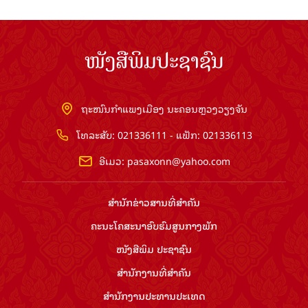
ໜັງສືພິມປະຊາຊົນ
ຖະໜົນກຳແພງເມືອງ ນະຄອນຫຼວງວຽງຈັນ
ໂທລະສັບ: 021336111 - ແຟັກ: 021336113
ອີເມວ:
pasaxonn@yahoo.com
ສຳ​ນັກ​ຂ່າວ​ສານ​ທີ່​ສຳ​ຄັນ​
ຄະນະໂຄສະນາອົບຮົມ​ສູນ​ກາງ​ພັກ
ໜັງສືພິມ ປະ​ຊາ​ຊົນ
ສຳ​ນັກ​ງານ​ທີ່​ສຳ​ຄັນ
ສຳ​ນັກ​ງານ​ປະ​ທານ​ປະ​ເທດ