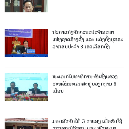
ປະກາດກົງຈັກຄະນະປະຈໍາສະພາ
ແຫ່ງຊາດສ້າງຕັ້ງ ແລະ ແຕ່ງຕັ້ງບຸກຄະ
ລາກອນປະຈໍາ 3 ເຂດເລືອກຕັ້ງ
ພະແນກໂຍທາທິການ-ຂົນສົ່ງແຂວງ
ສະຫວັນນະເຂດສະຫຼຸບວຽກງານ 6
ເດືອນ
ມອບລົດຈັກໃຫ້ 3 ຕາແສງ ເພື່ອຮັບໃຊ້
ວຽກງານບໍລິຫານ ແລະ ພັດທະນາ