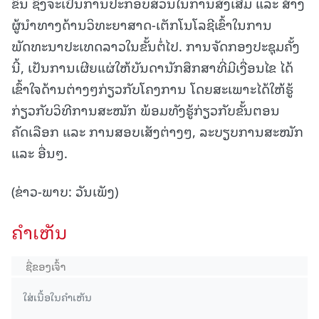
ຂຶ້ນ ຊຶ່ງຈະເປັນການປະກອບສ່ວນໃນການສົ່ງເສີມ ແລະ ສ້າງ
ຜູ້ນໍາທາງດ້ານວິທະຍາສາດ-ເຕັກໂນໂລຊີເຂົ້າໃນການ
ພັດທະນາປະເທດລາວໃນຂັ້ນຕໍ່ໄປ. ການຈັດກອງປະຊຸມຄັ້ງ
ນີ້, ເປັນການເຜີຍແຜ່ໃຫ້ບັນດານັກສຶກສາທີ່ມີເງື່ອນໄຂ ໄດ້
ເຂົ້າໃຈດ້ານຕ່າງໆກ່ຽວກັບໂຄງການ ໂດຍສະເພາະໄດ້ໃຫ້ຮູ້
ກ່ຽວກັບວິທີການສະໝັກ ພ້ອມທັງຮູ້ກ່ຽວກັບຂັ້ນຕອນ
ຄັດເລືອກ ແລະ ການສອບເສັງຕ່າງໆ, ລະບຽບການສະໝັກ
ແລະ ອື່ນໆ.
(ຂ່າວ-ພາບ: ວັນເພັງ)
ຄໍາເຫັນ