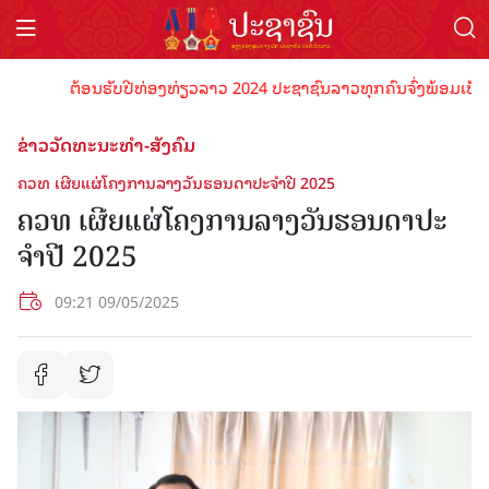
ຕ້ອນຮັບປີທ່ອງທ່ຽວລາວ 2024 ປະຊາຊົນລາວທຸກຄົນຈົ່ງພ້ອມເປັນເຈົ້າ
ຂ່າວວັດທະນະທຳ-ສັງຄົມ
ຄວທ ເຜີຍແຜ່ໂຄງການລາງວັນຮອນດາປະຈໍາປີ 2025
ຄວທ ເຜີຍແຜ່ໂຄງການລາງວັນຮອນດາປະ
ຈໍາປີ 2025
09:21 09/05/2025