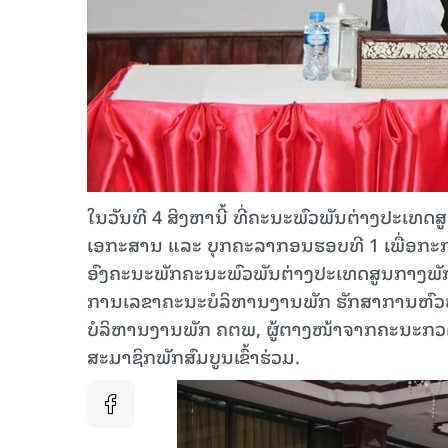
ໃນວັນທີ 4 ສິງຫານີ້ ທີ່ຄະນະພົວພັນຕ່າງປະເທ
ເອກະສານ ແລະ ບຸກຄະລາກອນຮອບທີ 1 ເພື່ອກະກຽ
ອົງຄະນະພັກຄະນະພົວພັນຕ່າງປະເທດສູນກາງພັກ
ການເລຂາຄະນະບໍລິຫານງານພັກ ຮັກສາການຫົວ
ບໍລິຫານງານພັກ ຄຕພ, ຜູ້ຕາງໜ້າຈາກຄະນະກວດ
ສະມາຊິກພັກສົມບູນເຂົ້າຮ່ວມ.