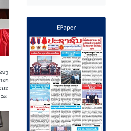
EPaper
 ຂອງ
ັກສາ
ະນະ
ແລະ