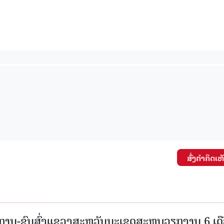
ສົ່ງຄໍາຄິດເຫ
ານ-ຂົນສົ່ງແຂວງສະຫວັນນະເຂດສະຫຼຸບວຽກງານ 6 ເດ