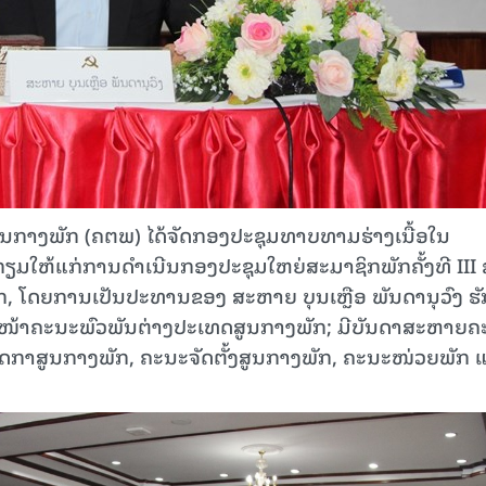
ດສູນກາງພັກ (ຄຕພ) ໄດ້ຈັດກອງປະຊຸມທາບທາມຮ່າງເນື້ອໃນ
ມໃຫ້ແກ່ການດໍາເນີນກອງປະຊຸມໃຫຍ່ສະມາຊິກພັກຄັ້ງທີ III
, ໂດຍການເປັນປະທານຂອງ ສະຫາຍ ບຸນເຫຼືອ ພັນດານຸວົງ ຮ
ໜ້າຄະນະພົວພັນຕ່າງປະເທດສູນກາງພັກ; ມີບັນດາສະຫາຍຄ
ກາສູນກາງພັກ, ຄະນະຈັດຕັ້ງສູນກາງພັກ, ຄະນະໜ່ວຍພັກ 