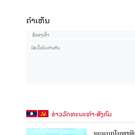
ຄໍາເຫັນ
ຂ່າວວັດທະນະທຳ-ສັງຄົມ
ພະແນກໂຍທາທິກ