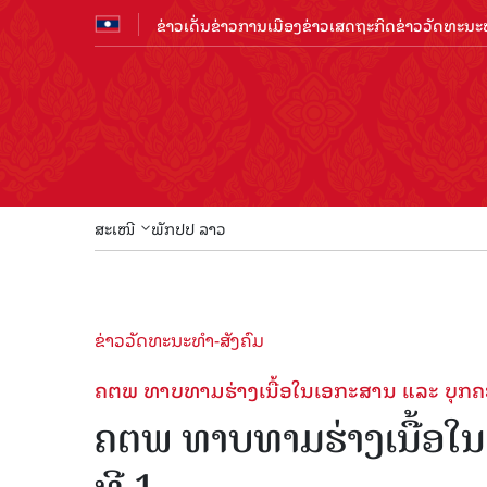
ຂ່າວເດັ່ນ
ຂ່າວການເມືອງ
ຂ່າວເສດຖະກິດ
ຂ່າວວັດທະນະທ
ສະເໜີ
ພັກປປ ລາວ
ຂ່າວວັດທະນະທຳ-ສັງຄົມ
ຄຕພ ທາບທາມຮ່າງເນື້ອໃນເອກະສານ ແລະ ບຸກ
ຄຕພ ທາບທາມຮ່າງເນື້ອໃ