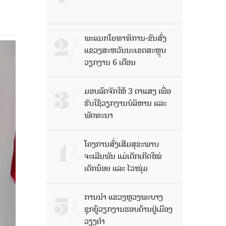
ພະແນກໂຍທາທິການ-ຂົນສົ່ງ
ແຂວງສະຫວັນນະເຂດສະຫຼຸບ
ວຽກງານ 6 ເດືອນ
ມອບລົດຈັກໃຫ້ 3 ຕາແສງ ເພື່ອ
ຮັບໃຊ້ວຽກງານບໍລິຫານ ແລະ
ພັດທະນາ
ໂຄງການສົ່ງເສີມສຸຂະພາບ
ຈະເລີນພັນ ແມ່ເດັກເກີດໃໝ່
ເດັກນ້ອຍ ແລະ ໄວໜຸ່ມ
ການນຳ ແຂວງຫຼວງພະບາງ
ຊຸກຍູ້ວຽກງານຮອບດ້ານຢູ່ເມືອງ
ວຽງຄໍາ