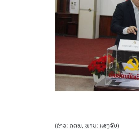
(ຂ່າວ: ຄຕພ, ພາບ: ແສງຈັນ)