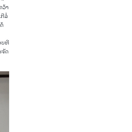
ຄວ້າ
ີລໍ່
ດ້
ອບທີ
ະຈັດ