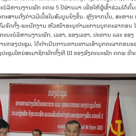
ລິຫານງານພັກ ຄຕພ 5 ປີຜ່ານມາ ເພື່ອໃຫ້ຜູ້ເຂົ້າຮ່ວມໄດ້ຄົ້ນ
ານດັ່ງກ່າວມີເນື້ອໃນສົມບູນຍິ່ງຂຶ້ນ. ຫຼັງຈາກນັ້ນ, ສະຫາຍ ເກ
ົມຈັດຕັ້ງ-ພະນັກງານ ຫົວໜ້າອະນຸກໍາມະການບຸກຄະລາກອນ ໄ
ກຄະນະບໍລິຫານງານພັກ, ເລຂາ, ຮອງເລຂາ, ປະທານ ແລະ ຮອງ
ຍກອງປະຊຸມ, ໄດ້ດຳເນີນການທາບທາມເອົາບຸກຄະລາກອນຮ
ະຊຸມໃຫຍ່ສະມາຊິກພັກຄັ້ງທີ III ຂອງອົງຄະນະພັກ ຄຕພ ທີ່ຈ