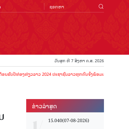
n
ວັນສຸກ ທີ 7 ສິງຫາ ຄ.ສ. 2026
ອງທ່ຽວລາວ 2024 ປະຊາຊົນລາວທຸກຄົນຈົ່ງພ້ອມເປັນເຈົ້າພາບທີ່ດີ ຕ້ອນຮັບນັ
ຂ່າວ​ລ່າ​ສຸດ
ບ
15.040(07-08-2026)