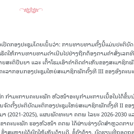
ວເປີດກອງປະຊຸມໂດຍເນັ້ນວ່າ: ການທາບທາມຄັ້ງນີ້ແມ່ນປະຕິບັດ
ເຮັດໃຫ້ການທາບທາມດໍາເນີນໄປຢ່າງຖືກຕ້ອງຕາມຄຳສັ່ງເລກທີ
ຍສະຕິປັນຍາ ແລະ ເຕົ້າໂຮມເອົາຄຳຄິດຄຳເຫັນຂອງສະມາຊິກພ
ຄະລາກອນກອງປະຊຸມໃຫຍ່ສະມາຊິກພັກຄັ້ງທີ III ຂອງອົງຄະນ
ສັກ ກຳມະການຄະນະພັກ ຫົວໜ້າອະນຸກຳມະການເນື້ອໃນໄດ້ຂຶ້ນ
ັດຕັ້ງປະຕິບັດມະຕິກອງປະຊຸມໃຫຍ່ສະມາຊິກພັກຄັ້ງທີ II ຂອ
ນມາ (2021-2025), ແຜນພັດທະນາ ຄຕພ ໄລຍະ 2026-2030 ແ
ລຂາຄະນະພັກ ຮອງຫົວໜ້າ ຄຕພ ໄດ້ຜ່ານຮ່າງບົດສໍາຫຼວດການ
ງສະຫາຍໄດ້ຍົກໃຫ້ເຫັນດ້ານດີ, ຂໍ້ຄົງຄ້າງ, ບົດຮຽນທີ່ຖອດຖ