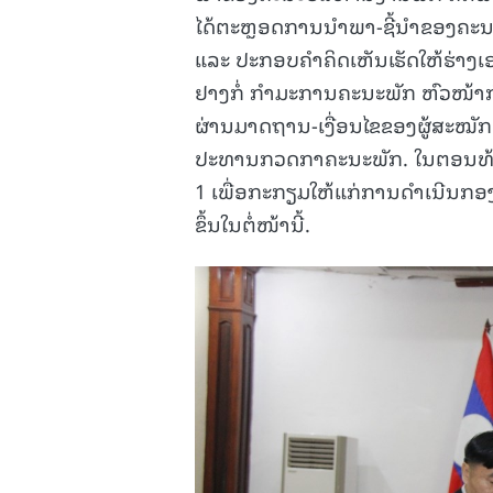
ໄດ້ຕະຫຼອດການນໍາພາ-ຊີ້ນຳຂອງຄະນະບໍ
ແລະ ປະກອບຄຳຄິດເຫັນເຮັດໃຫ້ຮ່າງເອກະສ
ຢາງກໍ່ ກໍາມະການຄະນະພັກ ຫົວໜ້າກ
ຜ່ານມາດຖານ-ເງື່ອນໄຂຂອງຜູ້ສະໝັ
ປະທານກວດກາຄະນະພັກ. ໃນຕອນທ້າ
1 ເພື່ອກະກຽມໃຫ້ແກ່ການດຳເນີນກອງປ
ຂຶ້ນໃນຕໍ່ໜ້ານີ້.