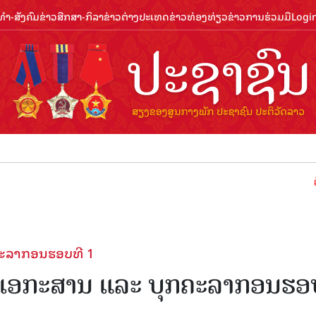
ຳ-ສັງຄົມ
ຂ່າວສືກສາ-ກິລາ
ຂ່າວຕ່າງປະເທດ
ຂ່າວທ່ອງທ່ຽວ
ຂ່າວການຮ່ວມມື
Logi
ຕ້ອນຮັບປີທ່
ຄະລາກອນຮອບທີ 1
ນເອກະສານ ແລະ ບຸກຄະລາກອນຮອ