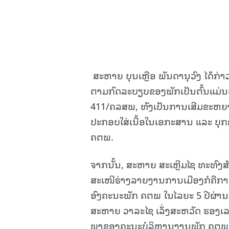
ສະຫາຍ ບຸນເຫຼືອ ພັນດານຸວົງ ໄດ້ກ່າ
ຕາມກົດລະບຽບຂອງພັກເປັນຕົ້ນແມ່ນ
411/ຄລສພ, ທັງເປັນການເສີມຂະຫຍາ
ປະກອບໃສ່ເນື້ອໃນເອກະສານ ແລະ ບຸກ
ຄຕພ.
ຈາກນັ້ນ, ສະຫາຍ ສະເຫຼີມໄຊ ທະທົງ
ສະເໜີຮ່າງລາຍງານການເມືອງກໍຄືການຈ
ອົງຄະນະພັກ ຄຕພ ໃນໄລຍະ 5 ປີຜ່າ
ສະຫາຍ ວາລະໄຊ ເລັ່ງສະຫວັດ ຮອງເ
ພາຂອງຄະນະບໍລິຫານງານພັກ ຄຕພ ຊຶ່