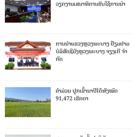
ວຽກງານເສນາທິການຮັບໃຊ້ການນໍາ
ການນຳແຂວງຫຼວງພະບາງ ຢ້ຽມ​ຢາມ
ບໍ​ລິ​ສັດຊີມັງຫຼວງພະບາງ ຈຽງເກີ ຈໍາ
ກັດ
ຄໍາມ່ວນ ປູກເຂົ້ານາປີໄດ້ທັງໝົດ
91,472 ເຮັກຕາ