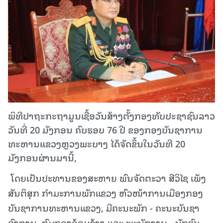
ພິທີປາຖະກະຖາມູນເຊື້ອວັນສ້າງຕັ້ງກອງທັບປະຊາຊົນລາວ
ວັນທີ່ 20 ມັງກອນ ຄົບຮອບ 76 ປີ ຂອງກອງບັນຊາການ
ທະຫານແຂວງຫຼວງພະບາງ ໄດ້ຈັດຂຶ້ນໃນວັນທີ 20
ມັງກອນຜ່ານມານີ້,
ໂດຍເປັນປະທານຂອງສະຫາຍ ພົນຈັດຕະວາ ສີວິໄຊ ເພັງ
ສັນຕິສຸກ ກໍາມະການພັກແຂວງ ຫົວໜ້າການເມືອງກອງ
ບັນຊາການທະຫານແຂວງ, ມີຄະນະພັກ - ຄະນະບັນຊາ
ອົງການ, ກົມກອງອ້ອມຂ້າງ ແລະ ພະນັກງານ - ນັກຮົບ