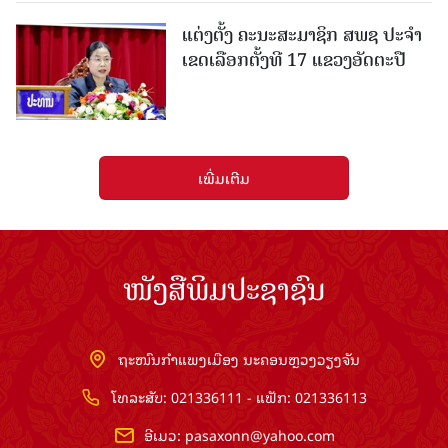
ແຕ່ງຕັ້ງ ຄະນະສະມາຊິກ ສພຊ ປະຈຳ
ເຂດເລືອກຕັ້ງທີ 17 ແຂວງອັດຕະປື
ເພີ່ມເຕີມ
ໜັງສືພິມປະຊາຊົນ
ຖະໜົນກຳແພງເມືອງ ນະຄອນຫຼວງວຽງຈັນ
ໂທລະສັບ: 021336111 - ແຟັກ: 021336113
ອີເມວ:
pasaxonn@yahoo.com