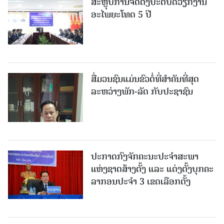
ສະຫຼຸບການຈັດຕັ້ງປະຕິບັດວຽກງານ
ອະໄພຍະໂທດ 5 ປີ
ສື່ມວນຊົນແມ່ນຂົວຕໍ່ທີ່ສໍາຄັນທີ່ສຸດ
ລະຫວ່າງພັກ-ລັດ ກັບປະຊາຊົນ
ປະກາດກົງຈັກຄະນະປະຈໍາສະພາ
ແຫ່ງຊາດສ້າງຕັ້ງ ແລະ ແຕ່ງຕັ້ງບຸກຄະ
ລາກອນປະຈໍາ 3 ເຂດເລືອກຕັ້ງ