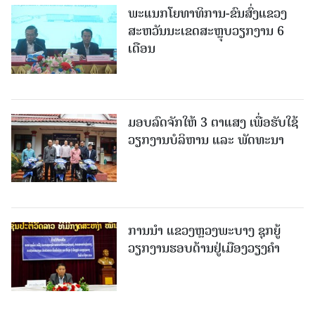
ພະແນກໂຍທາທິການ-ຂົນສົ່ງແຂວງ
ສະຫວັນນະເຂດສະຫຼຸບວຽກງານ 6
ເດືອນ
ມອບລົດຈັກໃຫ້ 3 ຕາແສງ ເພື່ອຮັບໃຊ້
ວຽກງານບໍລິຫານ ແລະ ພັດທະນາ
ການນຳ ແຂວງຫຼວງພະບາງ ຊຸກຍູ້
ວຽກງານຮອບດ້ານຢູ່ເມືອງວຽງຄໍາ