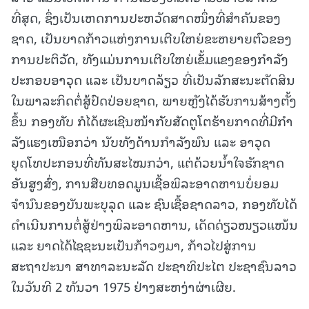
ທີ່ສຸດ, ຊຶ່ງເປັນເຫດການປະຫວັດສາດໜຶ່ງທີ່ສຳຄັນຂອງ
ຊາດ, ເປັນບາດກ້າວແຫ່ງການເຕີບໃຫຍ່ຂະຫຍາຍຕົວຂອງ
ການປະຕິວັດ, ທັງແມ່ນການເຕີບໃຫຍ່ເຂັ້ມແຂງຂອງກຳລັງ
ປະກອບອາວຸດ ແລະ ເປັນບາດລ້ຽວ ທີ່ເປັນລັກສະນະຕັດສິນ
ໃນພາລະກິດຕໍ່ສູ້ປົດປ່ອຍຊາດ, ພາຍຫຼັງໄດ້ຮັບການສ້າງຕັ້ງ
ຂຶ້ນ ກອງທັບ ກໍໄດ້ຜະເຊີນໜ້າກັບສັດຕູໂຕຮ້າຍກາດທີ່ມີກໍາ
ລັງແຮງເໜືອກວ່າ ນັບທັງດ້ານກໍາລັງພົນ ແລະ ອາວຸດ
ຍຸດໂທປະກອນທີ່ທັນສະໄໝກວ່າ, ແຕ່ດ້ວຍນໍ້າໃຈຮັກຊາດ
ອັນສູງສົ່ງ, ການສືບທອດມູນເຊື້ອພິລະອາດຫານບໍ່ຍອມ
ຈໍານົນຂອງບັນພະບຸລຸດ ແລະ ຊົນເຊື້ອຊາດລາວ, ກອງທັບໄດ້
ດໍາເນີນການຕໍ່ສູ້ຢ່າງພິລະອາດຫານ, ເດັດດ່ຽວໜຽວແໜ້ນ
ແລະ ຍາດໄດ້ໄຊຊະນະເປັນກ້າວໆມາ, ກ້າວໄປສູ່ການ
ສະຖາປະນາ ສາທາລະນະລັດ ປະຊາທິປະໄຕ ປະຊາຊົນລາວ
ໃນວັນທີ 2 ທັນວາ 1975 ຢ່າງສະຫງ່າຜ່າເຜີຍ.