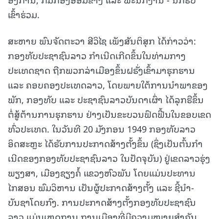
ເຂົ້າຮ່ວມ.
ສະຫາຍ ພົນຈັດຕະວາ ສີວິໄຊ ເພັງສັນຕິສຸກ ໄດ້ກ່າວວ່າ:
ກອງທັບປະຊາຊົນລາວ ກຳເນີດເກີດຂຶ້ນໃນທ່າມກາງ
ປະເທດຊາດ ຖືກພວກລ່າເມືອງຂຶ້ນຝຣັ່ງເຂົ້າມາຮຸກຮານ
ແລະ ຄອບຄອງປະເທດລາວ, ໂດຍພາຍໃຕ້ການນຳພາຂອງ
ພັກ, ກອງທັບ ແລະ ປະຊາຊົນລາວບັນດາເຜົ່າ ໄດ້ລຸກຮືຂຶ້ນ
ຕໍ່ສູ້ຕ້ານການຮຸກຮານ ຢ່າງເປັນຂະບວນຟົດຟື້ນໃນຂອບເຂດ
ທົ່ວປະເທດ. ໃນວັນທີ 20 ມັງກອນ 1949 ກອງທັບລາວ
ອິດສະຫຼະ ໄດ້ຮັບການປະກາດສ້າງຕັ້ງຂຶ້ນ (ຊຶ່ງເປັນຕົ້ນກໍາ
ເນີດຂອງກອງທັບປະຊາຊົນລາວ ໃນປັດຈຸບັນ) ຢູ່ເຂດລາວຮຸ່ງ
ພຽງສາ, ເມືອງຊຽງຄໍ້ ແຂວງຫົວພັນ ໂດຍແມ່ນປະທານ
ໄກສອນ ພົມວິຫານ ເປັນຜູ້ປະກາດສ້າງຕັ້ງ ແລະ ຊີ້ນຳ-
ບັນຊາໂດຍກົງ. ການປະກາດສ້າງຕັ້ງກອງທັບປະຊາຊົນ
ລາວ ແມ່ນເຫດການ ການເມືອງທີ່ມີຄວາມໝາຍສໍາຄັນ