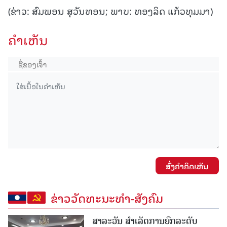
(ຂ່າວ: ສົມພອນ ສຸວັນທອນ; ພາບ: ທອງລິດ ແກ້ວທຸມມາ)
ຄໍາເຫັນ
ສົ່ງຄໍາຄິດເຫັນ
ຂ່າວວັດທະນະທຳ-ສັງຄົມ
ສາລະວັນ ສໍາເລັດການຍົກລະດັບ