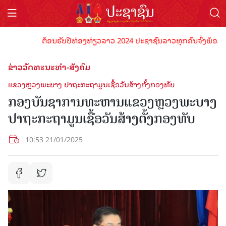
ຕ້ອນຮັບປີທ່ອງທ່ຽວລາວ 2024 ປະຊາຊົນລາວທຸກຄົນຈົ່ງພ້ອມເປັນເຈ
ຂ່າວວັດທະນະທຳ-ສັງຄົມ
ແຂວງຫຼວງພະບາງ ປາຖະກະຖາມູນເຊື້ອວັນສ້າງຕັ້ງກອງທັບ
ກອງບັນຊາການທະຫານແຂວງຫຼວງພະບາງ
ປາຖະກະຖາມູນເຊື້ອວັນສ້າງຕັ້ງກອງທັບ
10:53 21/01/2025