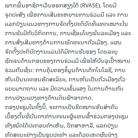
ພາກພື້ນອາຊີຕາເວັນອອກສຽງໃຕ້ (RVASE), ໂດຍມີ
ຈຸດປະສົງ ເພື່ອການເສີມຂະຫຍາຍການຮ່ວມມື ແລະ ການ
ແລກປ່ຽນແນວທາງການຈັດຕັ້ງປະຕິບັດທີ່ແທດເໝາະໃນ
ການຮັບມືກັບວິກິດການ, ການເຊື່ອມໂຍງພົນລະເມືອງ ແລະ
ການສົ່ງເສີມທາງດ້ານການພັດທະນາຕົວເມືອງ. ແຜນ
ຈັດຕັ້ງປະຕິບັດງານເເມ່ນໄດ້ມີການຮັບຮອງ ໂດຍລະບຸ
ຊັດເຈນດ້ານກອບຂອງການຮ່ວມມື ເພື່ອໃຫ້ບັນລຸເປົ້າໝາຍ
ຮ່ວມກັນເຊັ່ນ: ການຄຸ້ມຄອງຂໍ້ມູນດ້ານເຕັກໂນໂລຊີ, ການ
ຫັນເປັນນະຄອນອັດສະລິຍະ, ການຫັນເປັນຕົວເມືອງຕົວ
ແບບມາດຖານ ແລະ ມີຄວາມເຂັ້ມແຂງ ໃນການຕ້ານກັບ
ການປ່ຽນແປງທາງດ້ານດິນຟ້າອາກາດ.
ກອງປະຊຸມໃນຄັ້ງນີ້, ຈະກາຍເປັນຂີດໝາຍອັນສໍາຄັນ
ເບື້ອງຕົ້ນທີ່ບັນດາທ່ານຄະນະຜູ້ແທນເຂົ້າຮ່ວມກອງປະຊຸມ
ທັງໝົດໄດ້ປະກອບຄໍາເຫັນ, ປຶກສາຫາລື, ແລກປ່ຽນ
ທັດສະນະຢ່າງເປັນຮູບປະທໍາ ແລະດ້ວຍເຫດຜົນຢ່າງ