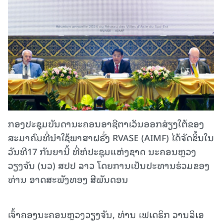
ກອງປະຊຸມບັນດານະຄອນອາຊີຕາເວັນອອກສ່ຽງໃຕ້ຂອງ
ສະມາຄົມທີ່ນໍາໃຊ້ພາສາຝຣັ່ງ RVASE (AIMF) ໄດ້ຈັດຂຶ້ນໃນ
ວັນທີ17 ກັນຍານີ້ ທີ່ຫໍປະຊຸມແຫ່ງຊາດ ນະຄອນຫຼວງ
ວຽງຈັນ (ນວ) ສປປ ລາວ ໂດຍການເປັນປະທານຮ່ວມຂອງ
ທ່ານ ອາດສະພັງທອງ ສີພັນດອນ
ເຈົ້າຄອງນະຄອນຫຼວງວຽງຈັນ, ທ່ານ ເຟເດຣິກ ວານລິເອ