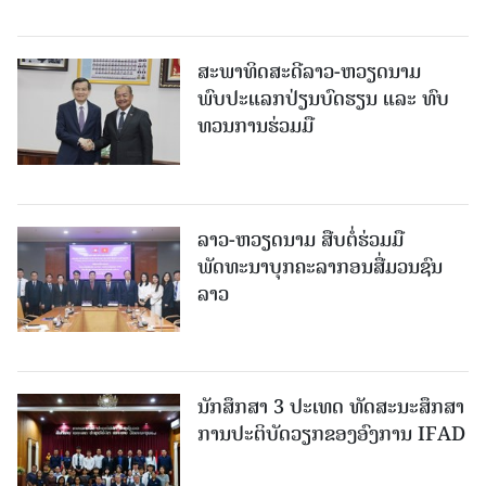
ສະພາທິດສະດີລາວ-ຫວຽດນາມ
ພົບປະແລກປ່ຽນບົດຮຽນ ແລະ ທົບ
ທວນການຮ່ວມມື
ລາວ-ຫວຽດ​ນາມ ສືບ​ຕໍ່​ຮ່ວມ​ມື
ພັດທະນາບຸກຄະລາກອນສື່ມວນຊົນ
ລາວ
ນັກສຶກສາ 3 ປະເທດ ທັດ​ສະ​ນະ​ສຶກ​ສາ
ການປະຕິບັດວຽກຂອງອົງການ IFAD