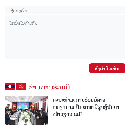
ສົ່ງຄໍາຄິດເຫັນ
ຂ່າວການຮ່ວມມື
ຄະນະກໍາມະການຮ່ວມມືລາວ-
ຫວຽດນາມ ປຶກສາຫາລືຊຸກຍູ້ບັນດາ
ໜ້າວຽກຮ່ວມມື