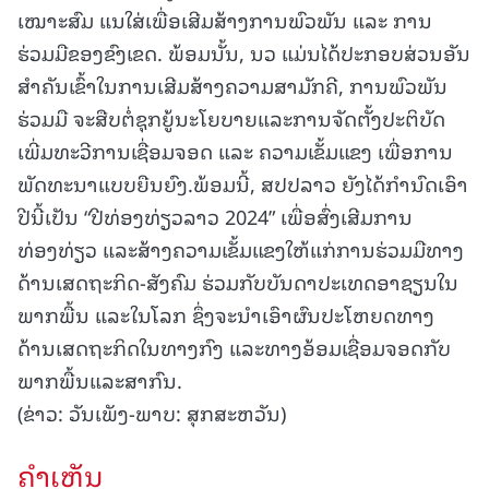
ເໝາະສົມ ແນໃສ່ເພື່ອເສີມສ້າງການພົວພັນ ແລະ ການ
ຮ່ວມມືຂອງຂົງເຂດ. ພ້ອມນັ້ນ, ນວ ແມ່ນໄດ້ປະກອບສ່ວນອັນ
ສໍາຄັນເຂົ້າໃນການເສີມສ້າງຄວາມສາມັກຄີ, ການພົວພັນ
ຮ່ວມມື ຈະສືບຕໍ່ຊຸກຍູ້ນະໂຍບາຍແລະການຈັດຕັ້ງປະຕິບັດ
ເພີ່ມທະວີການເຊື່ອມຈອດ ແລະ ຄວາມເຂັ້ມແຂງ ເພື່ອການ
ພັດທະນາແບບຍືນຍົງ.ພ້ອມນີ້, ສປປລາວ ຍັງໄດ້ກຳນົດເອົາ
ປີນີ້ເປັນ “ປີທ່ອງທ່ຽວລາວ 2024” ເພື່ອສົ່ງເສີມການ
ທ່ອງທ່ຽວ ແລະສ້າງຄວາມເຂັ້ມແຂງໃຫ້ແກ່ການຮ່ວມມືທາງ
ດ້ານເສດຖະກິດ-ສັງຄົມ ຮ່ວມກັບບັນດາປະເທດອາຊຽນໃນ
ພາກພື້ນ ແລະໃນໂລກ ຊຶ່ງຈະນໍາເອົາຜົນປະໂຫຍດທາງ
ດ້ານເສດຖະກິດໃນທາງກົງ ແລະທາງອ້ອມເຊື່ອມຈອດກັບ
ພາກພື້ນແລະສາກົນ.
(ຂ່າວ: ວັນເພັງ-ພາບ: ສຸກສະຫວັນ)
ຄໍາເຫັນ