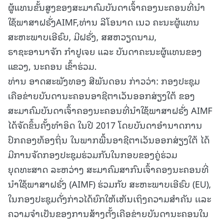
ຜູ້ແທນຂັ້ນສູງຂອງສະມາຄົມບັນດາເຈົ້າຄອງນະຄອນທີ່ນໍາ
ໃຊ້ພາສາຝຣັ່ງAIMF,ທ່ານ ລີໂອນາດ ເນວ ຄະນະຜູ້ແທນ
ສະຫະພາບເອີຣົບ, ມີຝຣັ່ງ, ສສຫວຽດນາມ,
ຣາຊະອານາຈັກ ກໍາປູເຈຍ ແລະ ບັນດາຄະນະຜູ້ແທນຂອງ
ແຂວງ, ນະຄອນ ເຂົ້າຮ່ວມ.
ທ່ານ ອາດສະພັງທອງ ສີພັນດອນ ກ່າວວ່າ: ກອງປະຊຸມ
ເຄືອຂ່າຍບັນດານະຄອນອາຊີຕາເວັນອອກສ່ຽງໃຕ້ ຂອງ
ສະມາຄົມບັນດາເຈົ້າຄອງນະຄອນທີ່ນໍາໃຊ້ພາສາຝຣັ່ງ AIMF
ໄດ້ຈັດຂຶ້ນຄັ້ງທໍາອິດ ໃນປີ 2017 ໂດຍບັນດາອໍານາດການ
ປົກຄອງທ້ອງຖິ່ນ ໃນພາກພື້ນອາຊີຕາເວັນອອກສ່ຽງໃຕ້ ໄດ້
ມີການຈັດກອງປະຊຸມຮ່ວມກັນໃນກອບຂອງຄູ່ຮ່ວມ
ຍຸດທະສາດ ລະຫວ່າງ ສະມາຄົມສາກົນເຈົ້າຄອງນະຄອນທີ່
ນຳໃຊ້ພາສາຝຣັ່ງ (AIMF) ຮ່ວມກັບ ສະຫະພາບເອີຣົບ (EU),
ໃນກອງປະຊຸມດັ່ງກ່າວໄດ້ຍົກໃຫ້ເຫັນເຖິງຄວາມສຳຄັນ ເເລະ
ຄວາມຈຳເປັນຂອງການສ້າງຕັ້ງເຄືອຂ່າຍບັນດານະຄອນໃນ