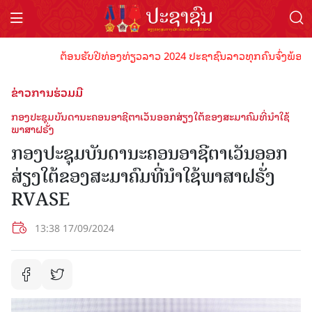
ຕ້ອນຮັບປີທ່ອງທ່ຽວລາວ 2024 ປະຊາຊົນລາວທຸກຄົນຈົ່ງພ້ອມເປັນເຈ
ຂ່າວການຮ່ວມມື
ກອງປະຊຸມບັນດານະຄອນອາຊີຕາເວັນອອກສ່ຽງໃຕ້ຂອງສະມາຄົມທີ່ນໍາໃຊ້
ພາສາຝຣັ່ງ
ກອງປະຊຸມບັນດານະຄອນອາຊີຕາເວັນອອກ
ສ່ຽງໃຕ້ຂອງສະມາຄົມທີ່ນໍາໃຊ້ພາສາຝຣັ່ງ
RVASE
13:38 17/09/2024