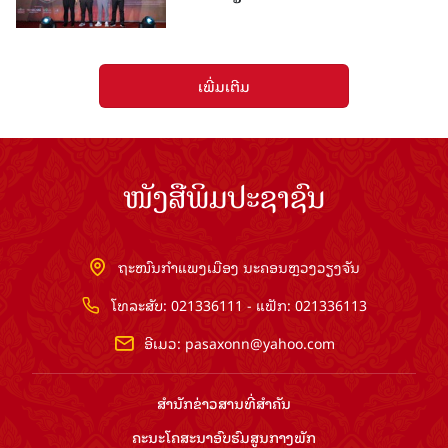
ເພີ່ມເຕີມ
ໜັງສືພິມປະຊາຊົນ
ຖະໜົນກຳແພງເມືອງ ນະຄອນຫຼວງວຽງຈັນ
ໂທລະສັບ: 021336111 - ແຟັກ: 021336113
ອີເມວ:
pasaxonn@yahoo.com
ສຳ​ນັກ​ຂ່າວ​ສານ​ທີ່​ສຳ​ຄັນ​
ຄະນະໂຄສະນາອົບຮົມ​ສູນ​ກາງ​ພັກ