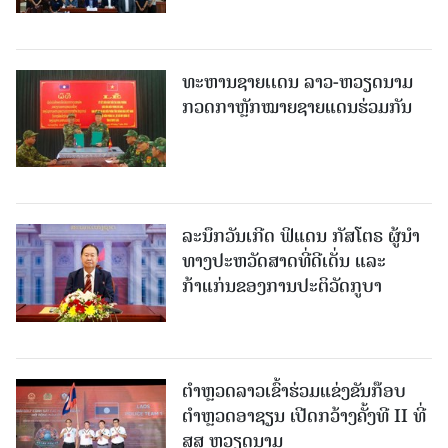
ທະຫານຊາຍເເດນ ລາວ-ຫວຽດນາມ
ກວດກາຫຼັກໝາຍຊາຍແດນຮ່ວມກັນ
ລະນຶກວັນເກີດ ຟິແດນ ກັສໂຕຣ ຜູ້ນຳ
ທາງປະຫວັດສາດທີ່ດີເດັ່ນ ແລະ
ກ້າແກ່ນຂອງການປະຕິວັດກູບາ
ຕຳຫຼວດລາວເຂົ້າຮ່ວມແຂ່ງຂັນກ໊ອບ
ຕຳຫຼວດອາຊຽນ ເປີດກວ້າງຄັ້ງທີ II ທີ່
ສສ ຫວຽດນາມ