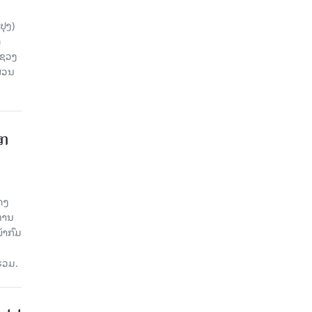
ປຸງ)
ດ
ະຊວງ
ສ່ວນ
າກ
ດງ
ະທານ
້າກົມ
່ວມ.