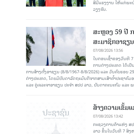
ສີມືແຮງງານ ໃຫ້ແກ່ພ
ວຽງຈັນ.
ສະຫຼອງ 59 ປີ ກ
ສະມາຊິກອາຊຽນ
07/08/2026 13:56
ໃນຕອນເຊົ້າຂອງວັນທີ 
ການຕ່າງປະເທດ ໄດ້ເປັນປ
ການສ້າງຕັ້ງອາຊຽນ (8/8/1967-8/8/2026) ແລະ ວັນຄົບຮອບ 29
ຕ່າງປະເທດ, ໂດຍມີບັນດາລັດຖະມົນຕີຈາກສາມເສົາຄໍ້າປະຊາຄ
ແລະ ຄູ່ເຈລະຈາອາຊຽນ ປະຈຳ ສປປ ລາວ, ບັນດາຄະນະກົມ ແລະ ພ
ສ້າງຄວາມເຂັ້ມ
07/08/2026 13:42
ກະຊວງການຄ້າແຫ່ງ ສປຈີ
ລາວ ຂຶ້ນໃນວັນທີ 7 ສິ