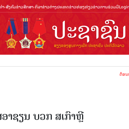
ຳ-ສັງຄົມ
ຂ່າວສືກສາ-ກິລາ
ຂ່າວຕ່າງປະເທດ
ຂ່າວທ່ອງທ່ຽວ
ຂ່າວການຮ່ວມມື
Logi
ຕ້ອນຮັບປີທ່ອງ
ໂສອາຊຽນ ບວກ ສເກົາຫຼີ