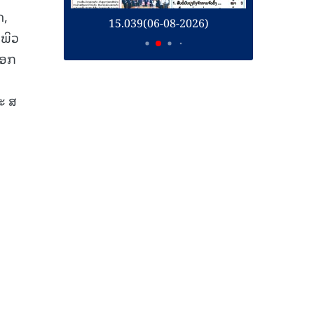
ດ,
26)
15.039(06-08-2026)
1
ພິວ
ອອກ
ະ ສ