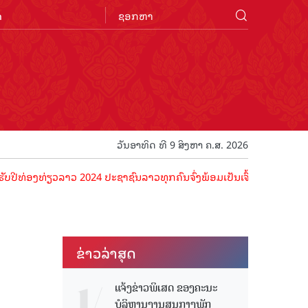
n
ວັນອາທິດ ທີ 9 ສິງຫາ ຄ.ສ. 2026
ທ່ຽວລາວ 2024 ປະຊາຊົນລາວທຸກຄົນຈົ່ງພ້ອມເປັນເຈົ້າພາບທີ່ດີ ຕ້ອນຮັບນັກທ
ຂ່າວ​ລ່າ​ສຸດ
ແຈ້ງຂ່າວພິເສດ ຂອງຄະນະ
ບໍລິຫານງານສູນກາງພັກ