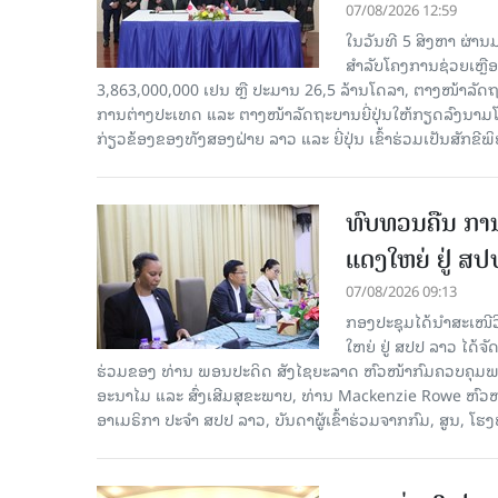
07/08/2026 12:59
ໃນວັນທີ 5 ສິງຫາ ຜ່ານ
ສໍາລັບໂຄງການຊ່ວຍເຫຼ
3,863,000,000 ເຢນ ຫຼື ປະມານ 26,5 ລ້ານໂດລາ, ຕາງໜ້າລັ
ການຕ່າງປະເທດ ແລະ ຕາງໜ້າລັດຖະບານຍີ່ປຸ່ນໃຫ້ກຽດລົງນາມໂດຍທ
ກ່ຽວຂ້ອງຂອງທັງສອງຝ່າຍ ລາວ ແລະ ຍີ່ປຸ່ນ ເຂົ້າຮ່ວມເປັນສັກຂີພ
ທົບທວນຄືນ ກາ
ແດງໃຫຍ່ ຢູ່ ສ
07/08/2026 09:13
ກອງປະຊຸມໄດ້ນຳສະເໜ
ໃຫຍ່ ຢູ່ ສປປ ລາວ ໄດ້
ຮ່ວມຂອງ ທ່ານ ພອນປະດິດ ສັງໄຊຍະລາດ ຫົວໜ້າກົມຄວບຄຸມພະ
ອະນາໄມ ແລະ ສົ່ງເສີມສຸຂະພາບ, ທ່ານ Mackenzie Rowe ຫົ
ອາເມຣິກາ ປະຈຳ ສປປ ລາວ, ບັນດາຜູ້ເຂົ້າຮ່ວມຈາກກົມ, ສູນ, 