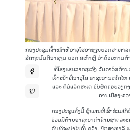
ກອງປະຊຸມເຈົ້າໜ້າທີ່ອາວຸໂສອາຊຽນບວກສາທາລະນະ
ລັດຖະມົນຕີອາຊຽນ ບວກ ສເກົາຫຼີ ວ່າດ້ວຍການຕ້ານ
ທີ່ໂຮງແຮມລາດຊະວົງ ວັນດາວິສຕ້
ເຈົ້າໜ້າທີ່ອາວຸໂສ ຣາຊະອານະຈັກໄທ 
ແລະ ຕີມໍແລັດສະເຕ ຮັບຜິດຊອບວຽ
ການເມືອງ-ຄວາ
ກອງປະຊຸມຄັ້ງນີ້ ຜູ້ແທນທີ່ເຂົ້າຮ່
ຮ່ວມມືຕ້ານອາຊະຍາກໍາຂ້າມຊາດລະຫວ່
ຄັນທີ່ຈະນໍາໄປຄົ້ນຄວ້າ, ປຶກສາຫາລື