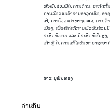
ພົວພັນຮ່ວມມືໃນການຕ້ານ, ສະກັດກັ້
ການລັກລອບຄ້າຂາຍອາວຸດເສິກ, ອາ
ເຕີ, ການໂຈລະກໍາທາງທະເລ, ການຄ້າ
ເມືອງ, ເພື່ອເຮັດໃຫ້ການພົວພັນຮ່ວ
ປະສິດທິພາບ ແລະ ມີປະສິດທິຜົນສູງ
ເກົາຫຼີ ໃນການແກ້ໄຂບັນຫາອາຊະຍາກໍ
ຂ່າວ
:
ຍຸພິນທອງ
ຄໍາເຫັນ