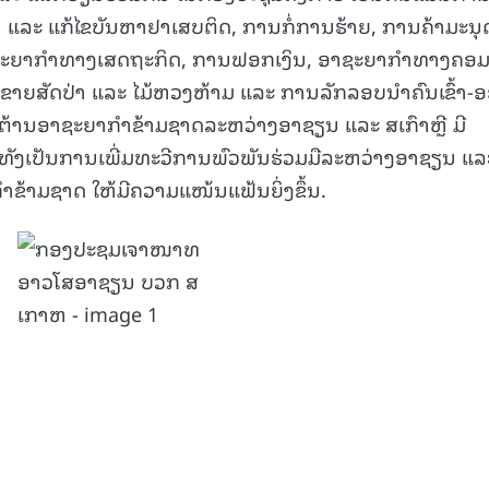
ນ ແລະ ແກ້ໄຂບັນຫາຢາເສບຕິດ, ການກໍ່ການຮ້າຍ, ການຄ້າມະນຸ
15.040(07-08-20
ຊະຍາກໍາທາງເສດຖະກິດ, ການຟອກເງິນ, ອາຊະຍາກໍາທາງຄອມ
ຂາຍສັດປ່າ ແລະ ໄມ້ຫວງຫ້າມ ແລະ ການລັກລອບນໍາຄົນເຂົ້າ-
ມມືຕ້ານອາຊະຍາກໍາຂ້າມຊາດລະຫວ່າງອາຊຽນ ແລະ ສເກົາຫຼີ ມີ
, ທັງເປັນການເພີ່ມທະວີການພົວພັນຮ່ວມມືລະຫວ່າງອາຊຽນ ແລ
າຂ້າມຊາດ ໃຫ້ມີຄວາມແໜ້ນແຟ້ນຍິ່ງຂຶ້ນ.