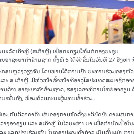
ລັດເກົາຫຼີ (ສເກົາຫຼີ) ເພື່ອກະກຽມໃຫ້ແກ່ກອງປະຊຸມ
ອາຊະຍາກຳຂ້າມຊາດ ຄັ້ງທີ 5 ໄດ້ຈັດຂຶ້ນໃນວັນທີ 27 ສິງຫາ ນີ
ານະຄອນຫຼວງວຽງຈັນ ໂດຍພາຍໃຕ້ການເປັນປະທານຮ່ວມຂອງຫົ
ແລະ ສ ເກົາຫຼີ, ມີຫົວໜ້າເຈົ້າໜ້າທີ່ອາວຸໂສປະເທດສະມາຊິກອ
ກງານຕ້ານອາຊະຍາກໍາຂ້າມຊາດ, ຮອງເລຂາທິການໃຫຍ່ອາຊຽນ 
ມໝັ້ນຄົງ, ພ້ອມດ້ວຍຄະນະຜູ້ແທນເຂົ້າຮ່ວມ.
ວມໄດ້ພ້ອມກັນຕີລາຄາຄືນຜົນຂອງການຈັດຕັ້ງປະຕິບັດບັນດາແຜນກ
າງອາຊຽນ ແລະ ສເກົາຫຼີ ໃນໄລຍະຜ່ານມາ ເພື່ອກໍານົດເນື້ອໃນ
 ແລະ ແລກປ່ຽນຮ່ວມກັນ ໃນກອງປະຊຸມດັ່ງກ່າວ ເປັນຕົ້ນແມ່ນກາ