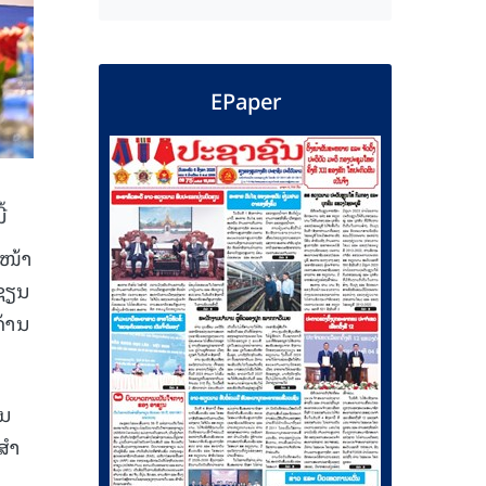
EPaper
້
ວໜ້າ
າຊຽນ
ດ້ານ
ານ
ສໍາ
ນ