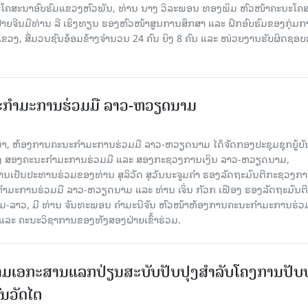
ໂຄສະນາອົບຮົມແຂວງຫົວພັນ, ທ່ານ ນາງ ວິລະພອນ ທອງພິມ ຫົວໜ້າຄະນະໂຄ
ຝ່າຍຈີນມີທ່ານ ລີ ເຮິງທຽນ ຮອງຫົວໜ້າສູນການສຶກສາ ແລະ ຝຶກອົບຮົມຂອງກຸ່ມກາ
ຂວງ, ສື່ມວນຊົນອ້ອມຂ້າງຈຳນວນ 24 ຄົນ ຍິງ 8 ຄົນ ແລະ ໜ່ວຍງານຮັບຜິດຊອ
ະກຳມະການຮ່ວມມື ລາວ-ຫວຽດນາມ
ນມາ, ຫ້ອງການຄະນະກຳມະການຮ່ວມມື ລາວ-ຫວຽດນາມ ໄດ້ຈັດກອງປະຊຸມຊຸກຍູ້ບ
າງ ສອງຄະນະກຳມະການຮ່ວມມື ແລະ ສອງກະຊວງການເງິນ ລາວ-ຫວຽດນາມ,
ເປັນປະທານຮ່ວມຂອງທ່ານ ສຸລິວັດ ສຸວັນນະຈູມຄໍາ ຮອງລັດຖະມົນຕີກະຊວງກ
ມະການຮ່ວມມື ລາວ-ຫວຽດນາມ ແລະ ທ່ານ ເຈິ່ນ ກັວກ ເຟືອງ ຮອງລັດຖະມົນຕີ
າວ, ມີ ທ່ານ ຈັນທະພອນ ຄໍາມະນີຈັນ ຫົວໜ້າຫ້ອງການຄະນະກຳມະການຮ່ວ
ແລະ ຄະນະວິຊາການຂອງທັງສອງຝ່າຍເຂົ້າຮ່ວມ.
ົງນາມເອກະສານແລກປ່ຽນສະບັບປັບປຸງສໍາລັບໂຄງການປັບ
ນວັດໄຕ