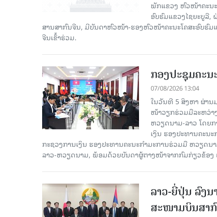
ພັກແຂວງ ຫົວໜ້າຄະນະ
ອົບຮົມແຂວງໄຊຍະບູລີ, 
ສານສາກົນຈີນ, ມີບັນດາຫົວໜ້າ-ຮອງຫົວໜ້າຄະນະໂຄສະອົບຮົມແ
ຈີນເຂົ້າຮ່ວມ.
ກອງປະຊຸມຄະນ
07/08/2026 13:04
ໃນວັນທີ 5 ສິງຫາ ຜ່າ
ໜ້າວຽກຮ່ວມມືລະຫວ່
ຫວຽດນາມ-ລາວ ໂດຍການ
ເງິນ ຮອງປະທານຄະນະກຳ
ກະຊວງການເງິນ ຮອງປະທານຄະນະກຳມະການຮ່ວມມື ຫວຽດນາມ-ລ
ລາວ-ຫວຽດນາມ, ພ້ອມດ້ວຍບັນດາຜູ້ຕາງໜ້າຈາກກົມກ່ຽວຂ້ອງ 
ລາວ-ຍີ່ປຸ່ນ ລ
ສະໜາມບິນສາກົ