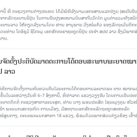
ມານີ້ ທີ່ ກະຊວງການຕ່າງປະເທດ ໄດ້ມີພິທີລົງນາມເອກະສານແລກປ່ຽນ (ສະບັບປັບ
ືອຈາກລັດຖະບານຍີ່ປຸ່ນ ໃນການປັບປຸງສະໜາມບິນສາກົນວັດໄຕ ມູນຄ່າລວມທັງໝົ
ດຖະບານລາວ ໃຫ້ກຽດລົງນາມໂດຍ ທ່ານ ອານຸພາບ ວົງໜໍ່ແກ້ວ ຮອງລັດຖະມົນຕີກ
່ານ ໂຄອິຊຸມິ ຊຶໂຕະມຸ ເອກອັກຄະຣາຊະທູດຍີ່ປຸ່ນ ປະຈໍາ ສປປ ລາວ ຊຶ່ງມີພາກ
ິຍານ.
ນຈັດຕັ້ງປະຕິບັດມາດຕະການໂຕ້ຕອບສະພາບພະຍາດໝ
ປປ ລາວ
ີວິທີການຈັດຕັ້ງການທົບທວນຄືນໄລຍະການໂຕ້ຕອບການລະບາດພະ ຍາດ ໝາກແ
ຈັດຂຶ້ນໃນລະຫວ່າງວັນທີ 6–7 ສິງຫານີ້, ທີ່ທ່າລາດ ແຂວງວຽງຈັນ ໂດຍການເປັນປ
ຍາດຕິດຕໍ່ ກະຊວງສາທາລະນະສຸກ, ທ່ານ ນາງ ພອນປະເສີດ ໄຊຍະມຸງຄຸນ ຫົວໜ
ວໜ້າ ພະແນກເສດຖະກິດ-ການເມືອງ, ມີສະຖານເອກອັກຄະລັດຖະທູດສະຫະລັດ
ໂຮງໝໍສູນກາງ, ຄະນະພະແນກສາທາ 18 ແຂວງ, ພ້ອມດ້ວຍພາກສ່ວນກ່ຽວຂ້ອງ ເຂົ້າຮ