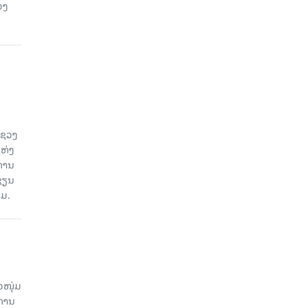
ວງ
ະຊວງ
ແຫ່ງ
ງການ
ຊຽນ
ວມ.
ວໜຸ່ມ
ະການ