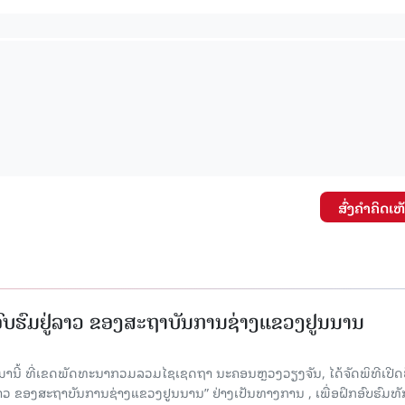
ສົ່ງຄໍາຄິດເຫ
ກອົບຮົມຢູ່ລາວ ຂອງສະຖາບັນການຊ່າງແຂວງຢູນນານ
ນມານີ້ ທີ່ເຂດພັດທະນາກວມລວມໄຊເຊດຖາ ນະຄອນຫຼວງວຽງຈັນ, ໄດ້ຈັດພິທີເປີດ
 ລາວ ຂອງສະຖາບັນການຊ່າງແຂວງຢູນນານ” ຢ່າງເປັນທາງການ , ເພື່ອຝຶກອົບຮົມທ