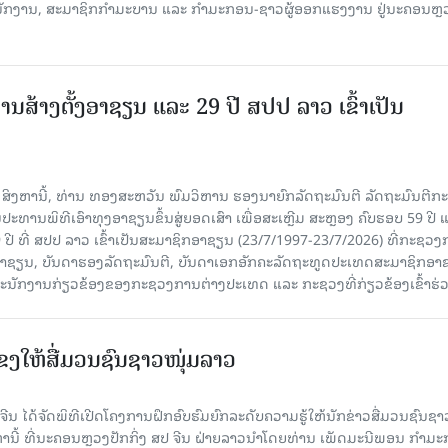
ະນັກງານ, ສະມາຊິກກຳມະບານ ແລະ ກຳມະກອນ-ຊາວຜູ້ອອກແຮງງານ ຢູ່ນະຄອນຫຼ
ານສ້າງຕັ້ງອາຊຽນ ແລະ 29 ປີ ສປປ ລາວ ເຂົ້າເປັນ
7 ສິງຫານີ້, ທ່ານ ທອງສະຫວັນ ພົມວິຫານ ຮອງນາຍົກລັດຖະມົນຕີ ລັດຖະມົນຕີກ
ະທານພິທີເອົາທຸງອາຊຽນຂຶ້ນສູ່ຍອດເສົາ ເພື່ອສະເຫຼີມ ສະຫຼອງ ຄົບຮອບ 59 ປີ 
 ປີ ທີ່ ສປປ ລາວ ເຂົ້າເປັນສະມາຊິກອາຊຽນ (23/7/1997-23/7/2026) ທີ່ກະຊວ
ົມອາຊຽນ, ບັນດາຮອງລັດຖະມົນຕີ, ບັນດາເອກອັກຄະລັດຖະທູດປະເທດສະມາຊິກອາ
ະນັກງານກ່ຽວຂ້ອງຂອງກະຊວງການຕ່າງປະເທດ ແລະ ກະຊວງທີ່ກ່ຽວຂ້ອງເຂົ້າຮ່
ແຂງໃຫ້ສື່ມວນຊົນຊາວໜຸ່ມລາວ
ນ ໄດ້ຈັດພິທີເປີດໂຄງການຝຶກອົບຮົມຍົກລະດັບຄວາມຮູ້ໃຫ້ນັກຂ່າວສື່ມວນຊົນຊາ
ງຫານີ້ ທີ່ນະຄອນຫຼວງປັກກິ່ງ ສປ ຈີນ ຝ່າຍລາວນໍາໂດຍທ່ານ ເພັດມະນີພອນ ກຳມ