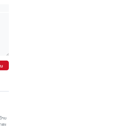
ັນ
ປ້າຍ
ັກສະ