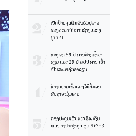
ເປີດປ້າຍຈຸດຝຶກອົບຮົມຢູ່ລາວ
ຂອງສະຖາບັນການຊ່າງແຂວງ
ຢູນນານ
ສະຫຼອງ 59 ປີ ການສ້າງຕັ້ງອາ
ຊຽນ ແລະ 29 ປີ ສປປ ລາວ ເຂົ້າ
ເປັນສະມາຊິກອາຊຽນ
ສ້າງຄວາມເຂັ້ມແຂງໃຫ້ສື່ມວນ
ຊົນຊາວໜຸ່ມລາວ
ກອງປະຊຸມເຜີຍແຜ່ເຊື່ອມຊຶມ
ທິດທາງປັບປຸງຫຼັກສູດ 6+3+3