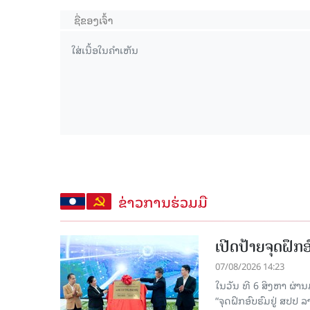
ຂ່າວການຮ່ວມມື
ເປີດປ້າຍຈຸດຝຶ
07/08/2026 14:23
ໃນວັນ ທີ 6 ສິງຫາ ຜ່າ
“ຈຸດຝຶກອົບຮົມຢູ່ ສປປ