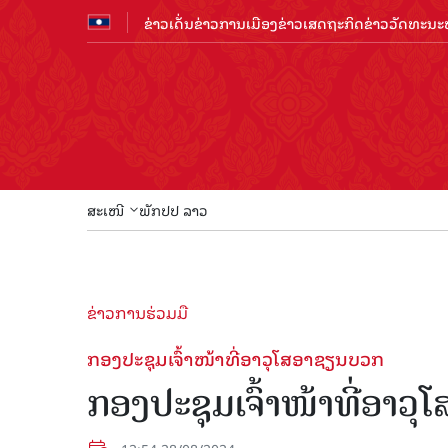
ຂ່າວເດັ່ນ
ຂ່າວການເມືອງ
ຂ່າວເສດຖະກິດ
ຂ່າວວັດທະນະທ
ສະເໜີ
ພັກປປ ລາວ
ຂ່າວການຮ່ວມມື
ກອງປະຊຸມເຈົ້າໜ້າທີ່ອາວຸໂສອາຊຽນບວກ
ກອງປະຊຸມເຈົ້າໜ້າທີ່ອາວຸ