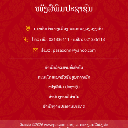
ໜັງສືພິມປະຊາຊົນ
ຖະໜົນກຳແພງເມືອງ ນະຄອນຫຼວງວຽງຈັນ
ໂທລະສັບ: 021336111 - ແຟັກ: 021336113
ອີເມວ:
pasaxonn@yahoo.com
ສຳ​ນັກ​ຂ່າວ​ສານ​ທີ່​ສຳ​ຄັນ​
ຄະນະໂຄສະນາອົບຮົມ​ສູນ​ກາງ​ພັກ
ໜັງສືພິມ ປະ​ຊາ​ຊົນ
ສຳ​ນັກ​ງານ​ທີ່​ສຳ​ຄັນ
ສຳ​ນັກ​ງານ​ປະ​ທານ​ປະ​ເທດ
ລິຂະສິດ ©2026 www.pasaxon.org.la. ສະຫງວນໄວ້ເຊິງສິດ