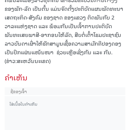
ຂອງພັກ-ລັດ ເປັນຕົ້ນ ແມ່ນຈັດຕັ້ງປະຕິບັດແຜນພັດທະນາ
ເສດຖະກິດ-ສັງຄົມ ຂອງຊາດ ຂອງແຂວງ ຕິດພັນກັບ 2
ວາລະແຫ່ງຊາດ ແລະ ພ້ອມກັນເປັນເຈົ້າການປະຕິບັດ
ພັນທະເສຍພາສີ-ອາກອນໃຫ້ລັດ, ສືບຕໍ່ເຕົ້າໂຮມປະຊາຊົນ
ລາວບັນດາເຜົ່າໃຫ້ຮັກສາມູນເຊື້ອຄວາມສາມັກຄີປອງດອງ
ເປັນປຶກແຜ່ນແໜ້ນໜາ ຊ່ວຍເຫຼືອເຊິ່ງກັນ ແລະ ກັນ.
(ຂ່າວ:ສະຫວັນນະເຂດ)
ຄໍາເຫັນ