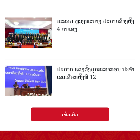
ນະຄອນ ຫຼວງພະບາງ ປະ​ກາດ​ສ້າງ​ຕັ້ງ
4 ຕາແສງ
ປະກາດ ແຕ່ງຕັ້ງບຸກຄະລາກອນ ປະຈໍາ
ເຂດເລືອກຕັ້ງທີ 12
ເພີ່ມເຕີມ