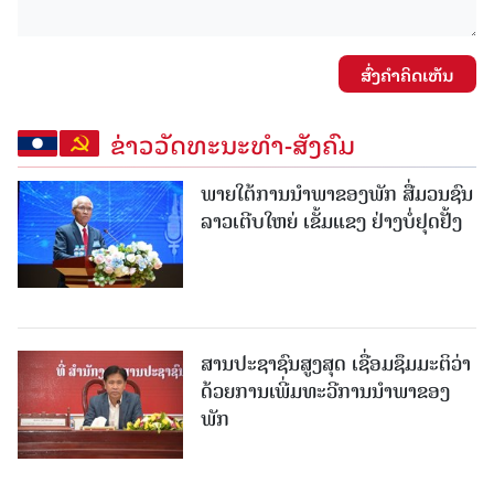
ສົ່ງຄໍາຄິດເຫັນ
ຂ່າວວັດທະນະທຳ-ສັງຄົມ
ພາຍໃຕ້ການນໍາພາຂອງພັກ ສື່ມວນຊົນ
ລາວເຕີບໃຫຍ່ ເຂັ້ມແຂງ ຢ່າງບໍ່ຢຸດຢັ້ງ
ສານປະຊາຊົນສູງສຸດ ເຊື່ອມຊຶມມະຕິວ່າ
ດ້ວຍການເພີ່ມທະວີການນຳພາຂອງ
ພັກ