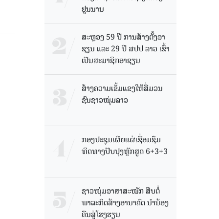
ຢູນນານ
ສະຫຼອງ 59 ປີ ການສ້າງຕັ້ງອາ
ຊຽນ ແລະ 29 ປີ ສປປ ລາວ ເຂົ້າ
ເປັນສະມາຊິກອາຊຽນ
ສ້າງຄວາມເຂັ້ມແຂງໃຫ້ສື່ມວນ
ຊົນຊາວໜຸ່ມລາວ
ກອງປະຊຸມເຜີຍແຜ່ເຊື່ອມຊຶມ
ທິດທາງປັບປຸງຫຼັກສູດ 6+3+3
ຊາວໜຸ່ມອາສາສະໝັກ ສືບຕໍ່
ພາລະກິດສ້າງອານາຄົດ ນໍານ້ອງ
ຄືນສູ່ໂຮງຮຽນ