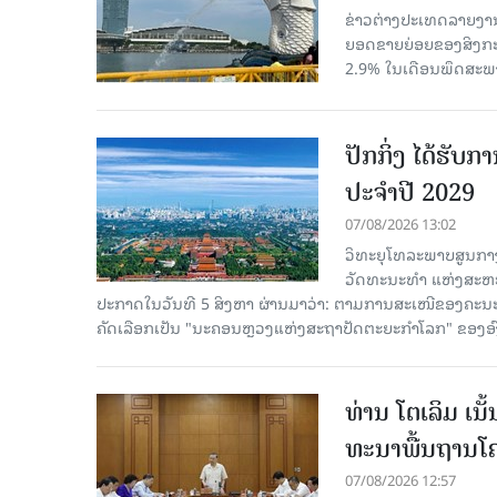
ຂ່າວຕ່າງປະເທດລາຍງານວ
ຍອດຂາຍຍ່ອຍຂອງສິງກະໂປ
2.9% ໃນເດືອນພຶດສະພ
ປັກກິ່ງ ໄດ້ຮັ
ປະຈຳປີ 2029
07/08/2026 13:02
ວິທະຍຸໂທລະພາບສູນກາງ
ວັດທະນະທຳ ແຫ່ງສະຫະປະ
ປະກາດໃນວັນທີ 5 ສິງຫາ ຜ່ານມາວ່າ: ຕາມການສະເໜີຂອງຄະນະ
ຄັດ​ເລືອກເປັນ "ນະຄອນຫຼວງແຫ່ງສະຖາປັດຕະຍະກຳໂລກ" ຂອງອ
ທ່ານ ໂຕ​ເລິມ ເນ
ທະ​ນາ​ພື້ນ​ຖານ​ໂ
07/08/2026 12:57