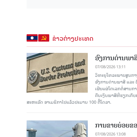
ຂ່າວຕ່າງປະເທດ
ອົງການດ່ານພາສີ
07/08/2026 13:11
ວິທະຍຸໂທລະພາບສູນກາງຈີ
ອົງການດ່ານພາສີ ແລະ 
ເຜີຍແຜ່ໂຕເລກຕໍ່ສານກາ
ຄືນເງິນພາສີທີ່ຮຽກເກັ
ສະຫະລັດ ອາເມຣິກາໄປແລ້ວປະມານ 100 ຕື້ໂດລາ.
ການຂາຍຍ່ອຍຂອ
07/08/2026 13:08