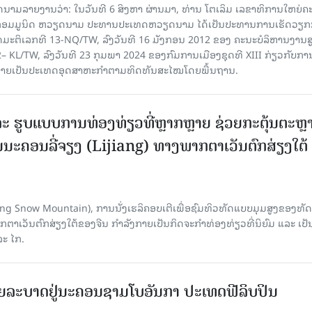
າຍງານວ່າ: ໃນ​ວັນ​ທີ 6 ສິງ​ຫາ ຜ່ານມາ, ທ່ານ ໂຕ​ເລິມ ເລ​ຂາ​ທິ​ການ​ໃຫຍ່​ຄະ​ນ
​ກອມ​ມູ​ນິດ ຫວຽດ​ນາມ ປະ​ທານ​ປະ​ເທດຫວຽດ​ນາມ ໄດ້​ເປັນ​ປະ​ທານ​ການ​ເຮັດ​ວຽກ​ກ
ບັດ​ມະ​ຕິ​ເລກ​ທີ 13-NQ/TW, ລົງວັນ​ທີ 16 ມັງ​ກອນ 2012 ຂອງ ຄະ​ນະ​ບໍ​ລິ​ຫານ​ງານ​ສ
– KL/TW, ​ລົງວັນ​ທີ 23 ກຸມ​ພາ 2024 ຂອງ​ກົມ​ການ​ເມື​ອງ​ຊຸດ​ທີ XIII ກ່ຽວ​ກັບ​ການກ
າຍ​ເປັນ​ປະ​ເທດ​ອຸດ​ສາ​ຫະ​ກຳ​ຕາມ​ທິດ​ທັນ​ສະ​ໄໝ​ໂດຍ​ພື້ນ​ຖານ.
ະ ຮູບແບບການທ່ອງທ່ຽວທີ່ຫຼາກຫຼາຍ ຊ່ວຍກະຕຸ້ນຕະຫຼ
ນະຄອນລີ່ຈຽງ (Lijiang) ທາງພາກຕາເວັນຕົກສ່ຽງໃຕ້
Yulong Snow Mountain), ການນັ່ງເຮລິຄອບເຕີເພື່ອຊົມທິວທັດແບບມຸມສູງຂອງທັດ
ວັນຕົກສ່ຽງໃຕ້ຂອງຈີນ ກຳລັງກາຍເປັນກິດຈະກຳທ່ອງທ່ຽວທີ່ນິຍົມ ແລະ ເປັ
ລະ ໄກ.
ຍລະບາດຢູ່ນະຄອນຊາມໂບ​ອັນກາ ປະເທດຟີລິບປິນ