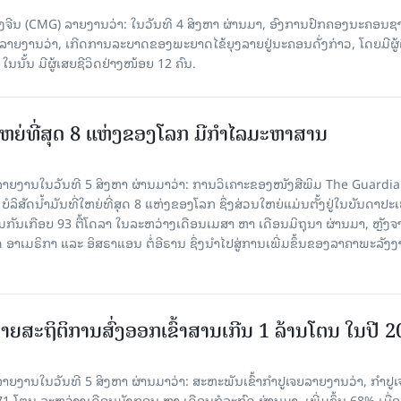
ີນ (CMG) ລາຍງານວ່າ: ໃນວັນທີ 4 ສິງ​ຫາ ຜ່ານມາ, ອົງການ​ປົກ​ຄອງນະຄອນຊ
ລາຍ​ງານວ່າ, ເກີດ​ການລະບາດ​ຂອງພະຍາດໄຂ້ຍຸງລາຍຢູ່ນະຄອນດັ່ງກ່າວ, ໂດຍມີຜູ້
, ໃນນັ້ນ ມີຜູ້ເສຍຊີວິດຢ່າງໜ້ອຍ 12 ຄົນ.
ທີ່ໃຫຍ່ທີ່ສຸດ 8 ແຫ່ງຂອງໂລກ ມີກຳໄລມະຫາສານ
າຍງານໃນວັນທີ 5 ສິງຫາ ຜ່ານມາວ່າ: ການວິເຄາະຂອງໜັງສືພິມ The Guardi
 ບໍລິສັດນ້ຳມັນທີ່ໃຫຍ່ທີ່ສຸດ 8 ແຫ່ງຂອງໂລກ ຊຶ່ງສ່ວນໃຫຍ່ແມ່ນຕັ້ງຢູ່ໃນບັນດາປ
ມກັນເກືອບ 93 ຕື້ໂດລາ ໃນລະຫວ່າງເດືອນເມສາ ຫາ ເດືອນມິຖຸນາ ຜ່ານມາ, ຫຼັງຈ
າເມຣິກາ ແລະ ອິສຣາແອນ ຕໍ່ອີຣານ ຊຶ່ງນຳໄປສູ່ການເພີ່ມຂຶ້ນຂອງລາຄາພະລັງ
ຍສະຖິຕິການສົ່ງອອກເຂົ້າສານເກີນ 1 ລ້ານໂຕນ ໃນປີ 
ຍງານໃນວັນທີ 5 ສິງຫາ ຜ່ານມາວ່າ: ສະຫະພັນເຂົ້າກຳປູເຈຍລາຍງານວ່າ, ກໍາປູເ
471 ໂຕນ ລະຫວ່າງເດືອນມັງກອນ ຫາ ເດືອນກໍລະກົດ ຜ່ານມາ, ເພີ່ມຂຶ້ນ 68% ເມື