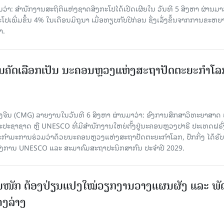
່າ: ສຳນັກງານສະຖິຕິແຫ່ງຊາດສິງກະໂປໄດ້ເປີດເຜີຍໃນ ວັນທີ 5 ສິງຫາ ຜ່ານມາວ
ເພີ່ມຂຶ້ນ 4% ໃນເດືອນມິຖຸນາ ເມື່ອທຽບກັບປີກ່ອນ ຊຶ່ງເລັ່ງຂຶ້ນຈາກການຂະຫຍ
າ.
ບການຄັດເລືອກເປັນ ນະຄອນຫຼວງແຫ່ງສະຖາປັດຕະຍະກຳໂລ
ຈີນ (CMG) ລາຍງານໃນວັນທີ 6 ສິງຫາ ຜ່ານມາວ່າ: ອົງການສຶກສາວິທະຍາສາດ
ຊາຊາດ ຫຼື UNESCO ທີ່ມີສຳນັກງານໃຫຍ່ຕັ້ງຢູ່ນະຄອນ​ຫຼວງປາຣີ ປະເທດຝຣັ່ງ
ກຳມະການຮ່ວມວ່າດ້ວຍນະຄອນຫຼວງແຫ່ງສະຖາປັດຕະຍະກຳໂລກ, ປັກກິ່ງ ໄດ້ຮັ
ົງການ UNESCO ແລະ ສະມາ​ຄົມສະຖາປະນິກສາກົນ ປະຈຳປີ 2029.
ັ້ນໜັກ ຕ້ອງ​ປ່ຽນ​ແປງ​ໃໝ່​ວຽກ​ງານ​ວາງ​ແຜນ​ຜັງ ແລະ ​ພັດ
ຄງ​ລ່າງ