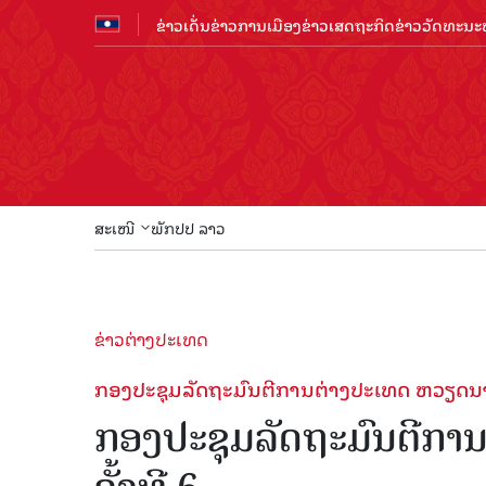
ຂ່າວເດັ່ນ
ຂ່າວການເມືອງ
ຂ່າວເສດຖະກິດ
ຂ່າວວັດທະນະທ
ສະເໜີ
ພັກປປ ລາວ
ຂ່າວຕ່າງປະເທດ
ກອງປະຊຸມລັດຖະມົນຕີການຕ່າງປະເທດ ຫວຽດນາ
ກອງປະຊຸມລັດຖະມົນຕີການ