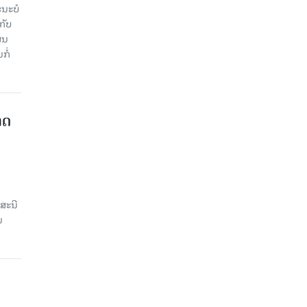
ະ​ບໍ​
ັບ​
ູນ​
ໍ່​
າດ
ສະນີ
ນ