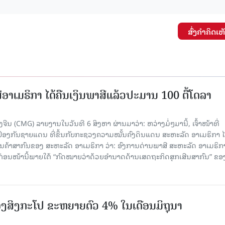
ສົ່ງຄໍາຄິດເຫ
ອາເມຣິກາ ໄດ້ຄືນເງິນພາສີແລ້ວປະມານ 100 ຕື້ໂດລາ
ນ (CMG) ລາຍງານໃນວັນທີ 6 ສິງຫາ ຜ່ານມາວ່າ: ຫວ່າງມໍ່ໆມານີ້, ເຈົ້າໜ້າທີ່
ປ້ອງກັນຊາຍແດນ ທີ່ຂຶ້ນກັບກະຊວງຄວາມໝັ້ນຄົງດິນແດນ ສະຫະລັດ ອາເມຣິກາ ໄ
ນຄ້າສາກົນຂອງ ສະຫະລັດ ອາເມຣິກາ ວ່າ: ອົງການດ່ານພາສີ ສະຫະລັດ ອາເມຣິກາ
ບກ່ອນໜ້ານີ້ພາຍໃຕ້ “ກົດໝາຍວ່າດ້ວຍອຳນາດດ້ານເສດຖະກິດສຸກເສີນສາກົນ” ຂອ
ງສິງກະໂປ ຂະຫຍາຍຕົວ 4% ໃນເດືອນມິຖຸນາ