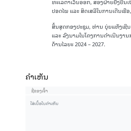
ທະເລຕາເວັນອອກ, ສອງຝ່າຍຢັ້ງຢື
ປອດໄພ ແລະ ສິດເສລີໃນການເດີນເຮືອ
ສິ້ນສຸດກອງປະຊຸມ, ທ່ານ ບຸ່ຍແທັງເຊ
ແລະ ລົງນາມໃນໂຄງການດຳເນີນງານກ
ດ້ານໄລຍະ 2024 – 2027.
ຄໍາເຫັນ