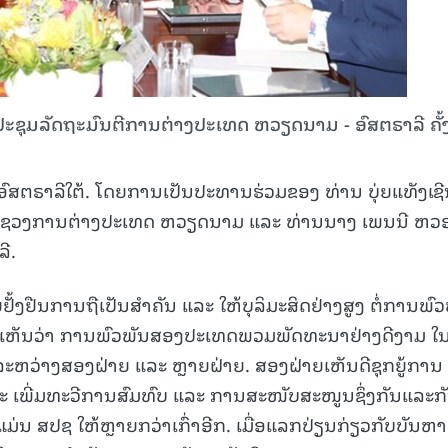
ຸມລັດຖະມົນຕີການຕ່າງປະເທດ ຫວຽດນາມ - ອົສຕຣາລີ ຄັ້
ົສຕຣາລີໃຕ້. ໂດຍການເປັນປະທານຮ່ວມຂອງ ທ່ານ ບຸ່ຍແທັງເຊ
ກະຊວງການຕ່າງປະເທດ ຫວຽດນາມ ແລະ ທ່ານນາງ ເພນນີ ຫວ
ີ.
ຢັ້ງຢືນການຖືເປັນສຳຄັນ ແລະ ໃຫ້ບຸລິມະສິດຢ່າງສູງ ຕໍ່ການພົ
ມື່ອເຫັນວ່າ ການພົວພັນສອງປະເທດພວມພັດທະນາຢ່າງດີງາມ ໃ
ລະຫວ່າງສອງຝ່າຍ ແລະ ຫຼາຍຝ່າຍ. ສອງຝ່າຍເຫັນດີຊຸກຍູ້ການ
ະ ເພີ່ມທະວີການສົມທົບ ແລະ ການສະໜັບສະໜູນຊຶ່ງກັນແລະກ
ມ່ນ ສປຊ ໃຫ້ຫຼາຍກວ່າເກົ່າອີກ. ເມື່ອແລກປ່ຽນກ່ຽວກັບບັນຫາ