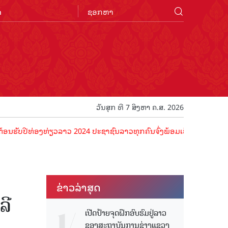
n
ວັນສຸກ ທີ 7 ສິງຫາ ຄ.ສ. 2026
ທ່ອງທ່ຽວລາວ 2024 ປະຊາຊົນລາວທຸກຄົນຈົ່ງພ້ອມເປັນເຈົ້າພາບທີ່ດີ ຕ້ອນຮັ
ຂ່າວ​ລ່າ​ສຸດ
ລີ
ເປີດປ້າຍຈຸດຝຶກອົບຮົມຢູ່ລາວ
ຂອງສະຖາບັນການຊ່າງແຂວງ