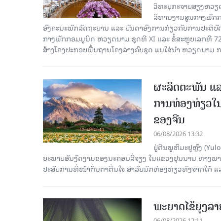
ວິທະຍຸກະຈາຍສຽງຫວຽດນາມລ
ລິ​ຫານ​ງານ​ສູນ​ກາງ​ພັກ
ອົງ​ຄະ​ນະ​ພັກ​ລັດ​ຖະ​ບານ ແລະ ບັນ​ດາ​ອົງ​ການ​ກ່ຽວ​ກັບ​ການ​ປະ​ຕິ​
ກາງ​ພັກ​ກອມ​ມູ​ນິດ ຫວຽດ​ນາມ ຊຸດ​ທີ XI ແລະ ຂໍ້​ສະ​ຫຼຸບ​ເລກ​ທີ 72
ສ້າງ​ໂຄງ​ປະ​ກອບ​ພື້ນ​ຖານ​ໂຄງ​ລ່າງຄົບ​ຊຸດ ແນ​ໃສ່​ນຳ ຫວຽດ​ນາມ ກ
ຜະລິດຕະພັນ ແລ
ການທ່ອງທ່ຽວໃນ
ຂອງຈີນ
06/08/2026 13:32
ຢູ່ຕີນພູຫິມະຢູຫຼົງ (
ຍະພາບອັນງົດງາມຂອງນະຄອນລີ່ຈຽງ ໃນແຂວງຢຸນນານ ທາງພາກຕາເ
ປະສົບການທີ່ໜ້າຕື່ນຕາຕື່ນໃຈ ສຳລັບນັກທ່ອງທ່ຽວທັງຈາກໃກ້ ແ
ພະຍາດໄຂ້ຍຸງລາ
06/08/2026 12:11