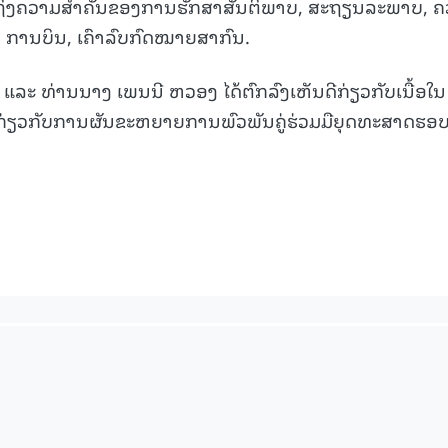
ນເຖິງຄວາມສຳຄັນຂອງການຮັກສາສັນຕິພາບ, ສະຖຽນລະພາບ, 
15.040(07-08-20
, ການບິນ, ເຄົາລົບກົດໝາຍສາກົນ.
ີນ ແລະ ທ່ານນາງ ເພນນີ ຫວອງ ໄດ້ຕົກລົງເຫັນດີກ່ຽວກັບເນື້ອໃນ
່ຽວກັບການຜັນຂະຫຍາຍການພົວພັນຄູ່ຮ່ວມມືຍຸດທະສາດຮອ