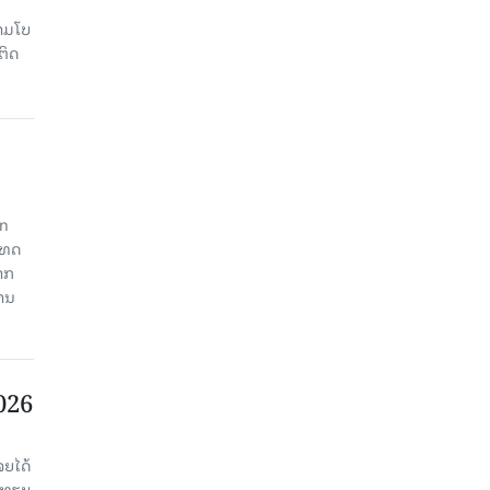
າມໂບ​
ຕິດ
an
ະເທດ
າກ
ງານ
2026
ຈຍໄດ້
່ອທຽບ