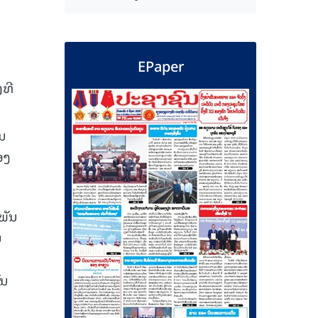
EPaper
ງທີ
ີນ
ອງ
ວພັນ
ນ
ັນ