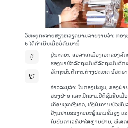
ວິທະຍຸກະຈາຍສຽງຫວຽດນາມລາຍງານວ່າ: ກອງປະຊ
6 ໄດ້ດຳເນີນເມື່ອບໍ່ດົນມານີ້
ຢູ່ນະຄອນ ແອລາເດເມືອງເອກຂອງລັດອ
ຮອງນາຍົກລັດຖະມົນຕີລັດຖະມົນຕີ
ລັດຖະມົນຕີການຕ່າງປະເທດ ອົສຕຣາລ
ຂ່າວລະບຸວ່າ: ໃນກອງປະຊຸມ, ສອງຝ່າຍ
ສອງຝ່າຍ
ແລະ ມີຄວາມປິຕິຊົມຊື່ນເ
ເກືອບທຸກຂົງເຂດ, ທັງໃນການພົວພັນ
ຢ້ຽມຢາມຂອງຄະນະຜູ້ແທນຂັ້ນສູງ ແລ
ໃນບັນດາເວທີປາໄສຫຼາຍຝ່າຍ, ພິເສດແ