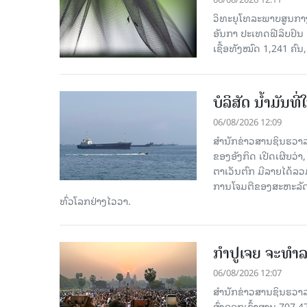
ວິທະຍຸໂທລະພາບສູນກາງຈ
ອັນກາ ປະເທດຟີລິບປິນ 
ເຊື້ອ​ທັງ​ໝົດ 1,241 ຄົນ
ບໍລິສັດ ນ້ຳມັນ
06/08/2026 12:09
ສຳນັກຂ່າວສານຊິນຮວາລ
ຂອງອັງກິດ ເປີດເຜີຍວ່າ,
ຕາເວັນຕົກ ມີລາຍໄດ້ລວ
ການໂຈມຕີຂອງສະຫະລັດ ອ
ທົ່ວໂລກຢ່າງໄວວາ.
ກຳປູເຈຍ ຈະທຳລາ
06/08/2026 12:07
ສຳນັກຂ່າວສານຊິນຮວາລາ
ສົ່ງອອກເຂົ້າສານ 707,