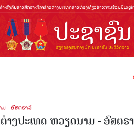
ຳ-ສັງຄົມ
ຂ່າວສືກສາ-ກິລາ
ຂ່າວຕ່າງປະເທດ
ຂ່າວທ່ອງທ່ຽວ
ຂ່າວການຮ່ວມມື
Logi
ຕ້ອນຮັບປີ
ມ - ອົສຕຣາລີ
ຕ່າງປະເທດ ຫວຽດນາມ - ອົສຕຣາ