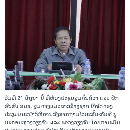
ວັນທີ 21 ມິຖຸນາ ນີ້ ທີ່ຫ້ອງປະຊຸມສູນຄົ້ນຄ້ວາ ແລະ ຝຶກ
ອົບຮົມ ສນຊ, ສູນກາງແນວລາວສ້າງຊາດ ໄດ້ຈັດກອງ
ປະຊຸມແນະນຳວິທີການລົງຮາກຖານໄລຍະສັ້ນ-ກັບທີ ຢູ່
ນະຄອນຫຼວງວຽງຈັນ ແລະ ແຂວງວຽງຈັນ ໂດຍການເປັນ
ປະທານ ຂອງທ່ານ ຄຳໄຫຼ ສີປະເສີດຮອງປະທານຜູ້