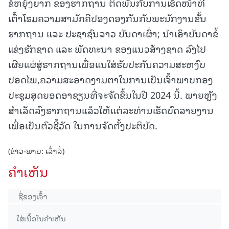
ຂໍ້ຫຍຸ້ງຍາກ ຂອງຮາກຖານ ຕິດພັນກັບການເຮັດໜ້າທີ່
ເຕົ້າໂຮມຄວາມສາມັກຄີປອງດອງກັນກັບພະນັກງານຂັ້ນ
ຮາກຖານ ແລະ ປະຊາຊົນລາວ ບັນດາເຜົ່າ; ນຳເອົາບັນດາຂໍ້
ແຂ່ງຮັກຊາດ ແລະ ພັດທະນາ ຂອງແນວສ້າງຊາດ ລົງໄປ
ເຜີຍແຜ່ສູ່ຮາກຖານເພື່ອແນໃສ່ຮັບປະກັນຄວາມສະຫງົບ
ປອດໄພ,ຄວາມສະອາດງາມຕາໃນການເປັນເຈົ້າພາບກອງ
ປະຊຸມສຸດຍອດອາຊຽນທີ່ຈະຈັດຂຶ້ນໃນປີ 2024 ນີ້. ພາຍຫຼັງ
ສຳເລັດລົງຮາກຖານແລ້ວໃຫ້ແຕ່ລະທ່ານເຮັດບົດລາຍງານ
ເພື່ອເປັນຕົວຊີ້ວັດ ໃນການຈັດຕັ້ງປະຕິບັດ.
(ຂ່າວ-ພາບ: ເລົ່າລໍ່)
ຄໍາເຫັນ