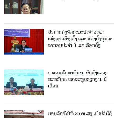
ປະກາດກົງຈັກຄະນະປະຈໍາສະພາ
ແຫ່ງຊາດສ້າງຕັ້ງ ແລະ ແຕ່ງຕັ້ງບຸກຄະ
ລາກອນປະຈໍາ 3 ເຂດເລືອກຕັ້ງ
ພະແນກໂຍທາທິການ-ຂົນສົ່ງແຂວງ
ສະຫວັນນະເຂດສະຫຼຸບວຽກງານ 6
ເດືອນ
ມອບລົດຈັກໃຫ້ 3 ຕາແສງ ເພື່ອຮັບໃຊ້