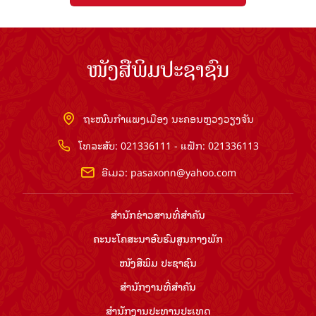
ໜັງສືພິມປະຊາຊົນ
ຖະໜົນກຳແພງເມືອງ ນະຄອນຫຼວງວຽງຈັນ
ໂທລະສັບ: 021336111 - ແຟັກ: 021336113
ອີເມວ:
pasaxonn@yahoo.com
ສຳ​ນັກ​ຂ່າວ​ສານ​ທີ່​ສຳ​ຄັນ​
ຄະນະໂຄສະນາອົບຮົມ​ສູນ​ກາງ​ພັກ
ໜັງສືພິມ ປະ​ຊາ​ຊົນ
ສຳ​ນັກ​ງານ​ທີ່​ສຳ​ຄັນ
ສຳ​ນັກ​ງານ​ປະ​ທານ​ປະ​ເທດ