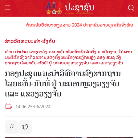
ຕ້ອນຮັບປີທ່ອງທ່ຽວລາວ 2024 ປະຊາຊົນລາວທຸກຄົນຈົ່ງພ້ອມເປັນເຈົ
ຂ່າວວັດທະນະທຳ-ສັງຄົມ
ທ່ານ ຄຳຢາດ ຣາຊດາວົງ ຄະນະພັກຫົວໜ້າກົມຈັດຕັ້ງ-ພະນັກງານ ໄດ້ຜ່ານ
ມະຕິຕົກລົງວ່າດ້ວຍການແຕ່ງຕັ້ງພະນັກງານຫຼັກແຫຼ່ງ ຂອງ ສນຊ ລົງ
ຮາກຖານໄລຍະສັ້ນ-ກັບທີ່ ຢູ່ ນະຄອນຫຼວງວຽງຈັນ ແລະ ແຂວງວຽງຈັນ
ກອງປະຊຸມແນະນຳວິທີການລົງຮາກຖານ
ໄລຍະສັ້ນ-ກັບທີ່ ຢູ່ ນະຄອນຫຼວງວຽງຈັນ
ແລະ ແຂວງວຽງຈັນ
14:06 25/06/2024