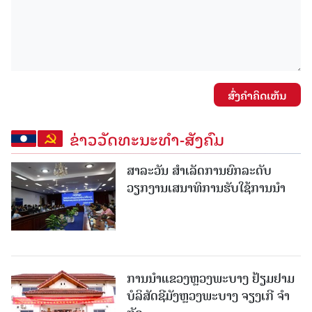
ສົ່ງຄໍາຄິດເຫັນ
ຂ່າວວັດທະນະທຳ-ສັງຄົມ
ສາລະວັນ ສໍາເລັດການຍົກລະດັບ
ວຽກງານເສນາທິການຮັບໃຊ້ການນໍາ
ການນຳແຂວງຫຼວງພະບາງ ຢ້ຽມ​ຢາມ
ບໍ​ລິ​ສັດຊີມັງຫຼວງພະບາງ ຈຽງເກີ ຈໍາ