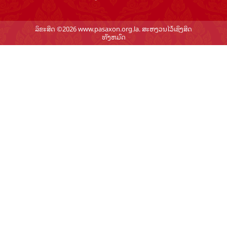
ລິຂະສິດ ©2026 www.pasaxon.org.la. ສະຫງວນໄວ້ເຊິງສິດ
ທັງຫມົດ