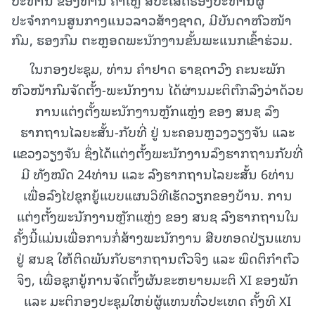
ປະຈຳການສູນກາງແນວລາວສ້າງຊາດ, ມີບັນດາຫົວໜ້າ
ກົມ, ຮອງກົມ ຕະຫຼອດພະນັກງານຂັ້ນພະແນກເຂົ້າຮ່ວມ.
ໃນກອງປະຊຸມ, ທ່ານ ຄຳຢາດ ຣາຊດາວົງ ຄະນະພັກ
ຫົວໜ້າກົມຈັດຕັ້ງ-ພະນັກງານ ໄດ້ຜ່ານມະຕິຕົກລົງວ່າດ້ວຍ
ການແຕ່ງຕັ້ງພະນັກງານຫຼັກແຫຼ່ງ ຂອງ ສນຊ ລົງ
ຮາກຖານໄລຍະສັ້ນ-ກັບທີ່ ຢູ່ ນະຄອນຫຼວງວຽງຈັນ ແລະ
ແຂວງວຽງຈັນ ຊຶ່ງໄດ້ແຕ່ງຕັ້ງພະນັກງານລົງຮາກຖານກັບທີ່
ມີ ທັງໝົດ 24ທ່ານ ແລະ ລົງຮາກຖານໄລຍະສັ້ນ 6ທ່ານ
ເພື່ອລົງໄປຊຸກຍູ້ແບບແຜນວິທີເຮັດວຽກຂອງບ້ານ. ການ
ແຕ່ງຕັ້ງພະນັກງານຫຼັກແຫຼ່ງ ຂອງ ສນຊ ລົງຮາກຖານໃນ
ຄັ້ງນີ້ແມ່ນເພື່ອການກໍ່ສ້າງພະນັກງານ ສືບທອດປ່ຽນແທນ
ຢູ່ ສນຊ ໃຫ້ຕິດພັນກັບຮາກຖານຕົວຈິງ ແລະ ພຶດຕິກຳຕົວ
ຈິງ, ເພື່ອຊຸກຍູ້ການຈັດຕັ້ງຜັນຂະຫຍາຍມະຕິ XI ຂອງພັກ
ແລະ ມະຕິກອງປະຊຸມໃຫຍ່ຜູ້ແທນທົ່ວປະເທດ ຄັ້ງທີ XI