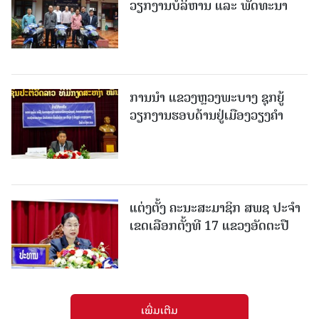
ວຽກງານບໍລິຫານ ແລະ ພັດທະນາ
ການນຳ ແຂວງຫຼວງພະບາງ ຊຸກຍູ້
ວຽກງານຮອບດ້ານຢູ່ເມືອງວຽງຄໍາ
ແຕ່ງຕັ້ງ ຄະນະສະມາຊິກ ສພຊ ປະຈຳ
ເຂດເລືອກຕັ້ງທີ 17 ແຂວງອັດຕະປື
ເພີ່ມເຕີມ