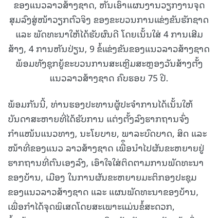
ຂອງແນວລາວສ້າງຊາດ, ຫັນເອົາແຜນງານວຽກງານຈຸດ
ສຸມລົງສູ່ໜ້າວຽກຕົວຈິງ ຂອງຂະບວນການແຂ່ງຂັນຮັກຊາດ
ແລະ ພັດທະນາໃຫ້ໄດ້ຮັບຜົນດີ ໂດຍເນັ້ນໃສ່ 4 ການເສີມ
ສ້າງ, 4 ການຫັນປ່ຽນ, 9 ຂໍ້ແຂ່ງຂັນຂອງແນວລາວສ້າງຊາດ
ພ້ອມທັງຊຸກຍູ້ຂະບວນການສະເຫຼີມສະຫຼອງວັນສ້າງຕັ້ງ
ແນວລາວສ້າງຊາດ ຄົບຮອບ 75 ປີ.
ພ້ອມກັນນີ້, ທ່ານຮອງປະທານຜູ້ປະຈຳການໄດ້ເນັ້ນໃຫ້
ບັນດາສະຫາຍທີ່ໄດ້ຮັບການ ແຕ່ງຕັ້ງລົງຮາກຖານຈົ່ງ
ກຳແໜ້ນແນວທາງ, ນະໂຍບາຍ, ພາລະບົດບາດ, ສິດ ແລະ
ໜ້າທີ່ຂອງແນວ ລາວສ້າງຊາດ ເພື່ຶອນຳໄປຜັນຂະຫຍາຍຢູ່
ຮາກຖານທີ່ຕົນເອງລົງ, ເອົາໃຈໃສ່ຕິດຕາມການພັດທະນາ
ຂອງບ້ານ, ເມືອງ ໃນການຜັນຂະຫຍາຍມະຕິກອງປະຊຸມ
ຂອງແນວລາວສ້າງຊາດ ແລະ ແຜນພັດທະນາຂອງບ້ານ,
ເພື່ອກຳໄດ້ຈຸດພິເສດໂດຍສະເພາະແມ່ນຂໍ້ສະດວກ,