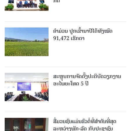
ກັດ
ຄໍາມ່ວນ ປູກເຂົ້ານາປີໄດ້ທັງໝົດ
91,472 ເຮັກຕາ
ສະຫຼຸບການຈັດຕັ້ງປະຕິບັດວຽກງານ
ອະໄພຍະໂທດ 5 ປີ
ສື່ມວນຊົນແມ່ນຂົວຕໍ່ທີ່ສໍາຄັນທີ່ສຸດ
ລະຫວ່າງພັກ-ລັດ ກັບປະຊາຊົນ