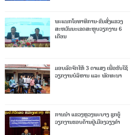
ພະແນກໂຍທາທິການ-ຂົນສົ່ງແຂວງ
ສະຫວັນນະເຂດສະຫຼຸບວຽກງານ 6
ເດືອນ
ມອບລົດຈັກໃຫ້ 3 ຕາແສງ ເພື່ອຮັບໃຊ້
ວຽກງານບໍລິຫານ ແລະ ພັດທະນາ
ການນຳ ແຂວງຫຼວງພະບາງ ຊຸກຍູ້
ວຽກງານຮອບດ້ານຢູ່ເມືອງວຽງຄໍາ