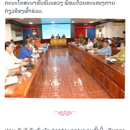
ຄະນະໂຄສະນາອົບຮົມແຂວງ ພ້ອມດ້ວຍຂະແໜງການ
ກ່ຽວຂ້ອງເຂົ້າຮ່ວມ.
ທ່ານ ວັນດີ ຈັນສົມບັດ ກ່າວວ່າ: ກອງປະຊຸມຄັ້ງນີ້, ເປັນກອງ