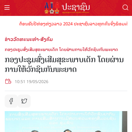
ຕ້ອນຮັບປີທ່ອງທ່ຽວລາວ 2024 ປະຊາຊົນລາວທຸກຄົນຈົ່ງພ້ອມເປັນເຈົ້າພາ
ຂ່າວວັດທະນະທຳ-ສັງຄົມ
ກອງປະຊຸມສົ່ງເສີມສຸຂະພາບເດັກ ໂດຍຜ່ານການໃຫ້ວັກຊິນກັນພະຍາດ
ກອງປະຊຸມສົ່ງເສີມສຸຂະພາບເດັກ ໂດຍຜ່ານ
ການໃຫ້ວັກຊິນກັນພະຍາດ
10:51 19/05/2026