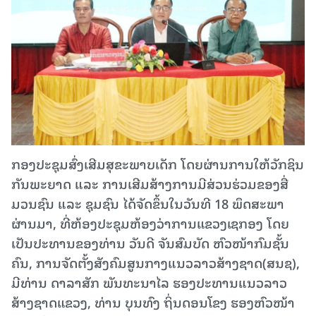
ກອງປະຊຸມສົ່ງເສີມສຸຂະພາບເດັກ ໂດຍຜ່ານການໃຫ້ວັກຊິນ
ກັນພະຍາດ ແລະ ການເສີມສ້າງການມີສ່ວນຮ່ວມຂອງສື່
ມວນຊົນ ແລະ ຊຸມຊົນ ໄດ້ຈັດຂຶ້ນໃນວັນທີ 18 ພຶດສະພາ
ຜ່ານມາ, ທີ່ຫ້ອງປະຊຸມຫ້ອງວ່າການແຂວງເຊກອງ ໂດຍ
ເປັນປະທານຂອງທ່ານ ວັນດີ ຈັນສົມບັດ ຫົວໜ້າກົມຊັ້ນ
ຄົນ, ການຈັດຕັ້ງສັງຄົມສູນກາງແນວລາວສ້າງຊາດ(ສນຊ),
ມີທ່ານ ດາລາສັກ ພັນທະນາໄລ ຮອງປະທານແນວລາວ
ສ້າງຊາດແຂວງ, ທ່ານ ບຸນທົງ ຖິ່ນດອນໂຂງ ຮອງຫົວໜ້າ