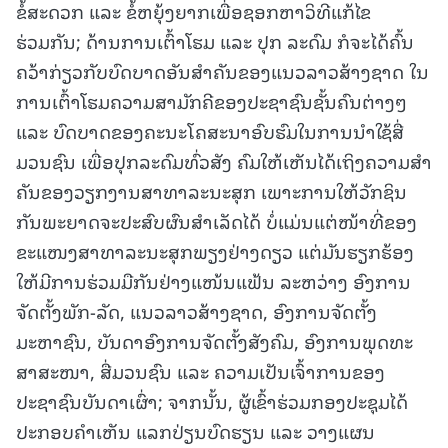
ຂໍ້ສະດວກ ແລະ ຂໍ້ຫຍຸ້ງຍາກເພື່ອຊອກຫາວິທີແກ້ໄຂ
ຮ່ວມກັນ; ດ້ານການເຕົ້າໂຮມ ແລະ ປຸກ ລະດົມ ກໍຈະໄດ້ຄົ້ນ
ຄວ້າກ່ຽວກັບບົດບາດອັນສໍາຄັນຂອງແນວລາວສ້າງຊາດ ໃນ
ການເຕົ້າໂຮມຄວາມສາມັກຄີຂອງປະຊາຊົນຊັ້ນຄົນຕ່າງໆ
ແລະ ບົດບາດຂອງຄະນະໂຄສະນາອົບຮົມໃນການນໍາໃຊ້ສື່
ມວນຊົນ ເພື່ອປຸກລະດົມທົ່ວສັງ ຄົມໃຫ້ເຫັນໄດ້ເຖິງຄວາມສໍາ
ຄັນຂອງວຽກງານສາທາລະນະສຸກ ເພາະການໃຫ້ວັກຊິນ
ກັນພະຍາດຈະປະສົບຜົນສໍາເລັດໄດ້ ບໍ່ແມ່ນແຕ່ໜ້າທີ່ຂອງ
ຂະແໜງສາທາລະນະສຸກພຽງຢ່າງດຽວ ແຕ່ມັນຮຽກຮ້ອງ
ໃຫ້ມີການຮ່ວມມືກັນຢ່າງແໜ້ນແຟ້ນ ລະຫວ່າງ ອົງການ
ຈັດຕັ້ງພັກ-ລັດ, ແນວລາວສ້າງຊາດ, ອົງການຈັດຕັ້ງ
ມະຫາຊົນ, ບັນດາອົງການຈັດຕັ້ງສັງຄົມ, ອົງການພຸດທະ
ສາສະໜາ, ສື່ມວນຊົນ ແລະ ຄວາມເປັນເຈົ້າການຂອງ
ປະຊາຊົນບັນດາເຜົ່າ; ຈາກນັ້ນ, ຜູ້ເຂົ້າຮ່ວມກອງປະຊຸມໄດ້
ປະກອບຄຳເຫັນ ແລກປ່ຽນບົດຮຽນ ແລະ ວາງແຜນ