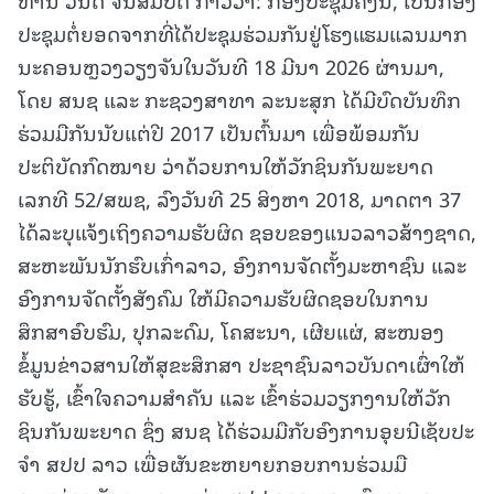
ປະຊຸມຕໍ່ຍອດຈາກທີ່ໄດ້ປະຊຸມຮ່ວມກັນຢູ່ໂຮງແຮມແລນມາກ
ນະຄອນຫຼວງວຽງຈັນໃນວັນທີ 18 ມີນາ 2026 ຜ່ານມາ,
ໂດຍ ສນຊ ແລະ ກະຊວງສາທາ ລະນະສຸກ ໄດ້ມີບົດບັນທຶກ
ຮ່ວມມືກັນນັບແຕ່ປີ 2017 ເປັນຕົ້ນມາ ເພື່ອພ້ອມກັນ
ປະຕິບັດກົດໝາຍ ວ່າດ້ວຍການໃຫ້ວັກຊິນກັນພະຍາດ
ເລກທີ 52/ສພຊ, ລົງວັນທີ 25 ສິງຫາ 2018, ມາດຕາ 37
ໄດ້ລະບຸແຈ້ງເຖິງຄວາມຮັບຜິດ ຊອບຂອງແນວລາວສ້າງຊາດ,
ສະຫະພັນນັກຮົບເກົ່າລາວ, ອົງການຈັດຕັ້ງມະຫາຊົນ ແລະ
ອົງການຈັດຕັ້ງສັງຄົມ ໃຫ້ມີຄວາມຮັບຜິດຊອບໃນການ
ສຶກສາອົບຮົມ, ປຸກລະດົມ, ໂຄສະນາ, ເຜີຍແຜ່, ສະໜອງ
ຂໍ້ມູນຂ່າວສານໃຫ້ສຸຂະສຶກສາ ປະຊາຊົນລາວບັນດາເຜົ່າໃຫ້
ຮັບຮູ້, ເຂົ້າໃຈຄວາມສໍາຄັນ ແລະ ເຂົ້າຮ່ວມວຽກງານໃຫ້ວັກ
ຊິນກັນພະຍາດ ຊຶ່ງ ສນຊ ໄດ້ຮ່ວມມືກັບອົງການອຸຍນີເຊັບປະ
ຈໍາ ສປປ ລາວ ເພື່ອຜັນຂະຫຍາຍກອບການຮ່ວມມື