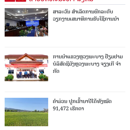
ສາລະວັນ ສໍາເລັດການຍົກລະດັບ
ວຽກງານເສນາທິການຮັບໃຊ້ການນໍາ
ການນຳແຂວງຫຼວງພະບາງ ຢ້ຽມ​ຢາມ
ບໍ​ລິ​ສັດຊີມັງຫຼວງພະບາງ ຈຽງເກີ ຈໍາ
ກັດ
ຄໍາມ່ວນ ປູກເຂົ້ານາປີໄດ້ທັງໝົດ
91,472 ເຮັກຕາ