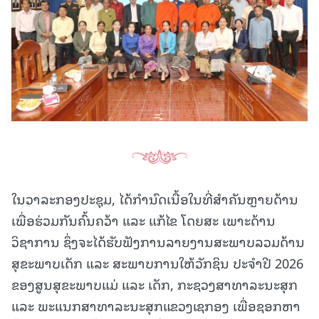
ໃນວາລະກອງປະຊຸມ, ໄດ້ກໍານົດເນື້ອໃນທີ່ສໍາຄັນຫຼາຍດ້ານ
ເພື່ອຮ່ວມກັນຄົ້ນຄວ້າ ແລະ ແກ້ໄຂ ໂດຍສະ ເພາະດ້ານ
ວິຊາການ ຊຶ່ງຈະໄດ້ຮັບຟັງການລາຍງານສະພາບລວມດ້ານ
ສຸຂະພາບເດັກ ແລະ ສະພາບການໃຫ້ວັກຊິນ ປະຈໍາປີ 2026
ຂອງສູນສຸຂະພາບແມ່ ແລະ ເດັກ, ກະຊວງສາທາລະນະສຸກ
ແລະ ພະແນກສາທາລະນະສຸກແຂວງເຊກອງ ເພື່ອຊອກຫາ