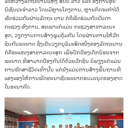
ລະຫວ່າງລັດຖະບານແຫ່ງ ສປປ ລາວ ແລະ ອົງການອຸຍ
ນີເຊັບປະຈໍາລາວ ໂດຍມີຫຼາຍໂຄງການ, ຫຼາຍກິດຈະກໍາໄດ້
ເຮັດຮ່ວມກັບຝ່າຍລັດຖະ ບານ ກໍຄືເຮັດຮ່ວມກັບບັນດາ
ກະຊວງ-ອົງການ, ສະເພາະກໍແມ່ນ ກະຊວງສາທາລະນະ
ສຸກ, ວຽກງານການສ້າງພູມຄຸ້ມກັນ ໂດຍຜ່ານການໃຫ້ວັກ
ຊິນກັນພະຍາດ ຊຶ່ງເປັນວຽກບຸລິມະສິດໜຶ່ງຂອງລັດຖະບານ
ກໍຄືຂະແໜງສາທາລະນະສຸກ ເພື່ອປົກປ້ອງເດັກນ້ອຍຈາກ
ພະຍາດ ທີ່ສາມາດປ້ອງກັນໄດ້ດ້ວຍວັກຊິນ ບໍ່ພຽງແຕ່ແມ່ນ
ການຮັກສາຊີວິດເທົ່ານັ້ນ ແຕ່ຍັງແມ່ນການສ້າງພື້ນຖານທີ່
ແຂງແຮງໃຫ້ການພັດທະນາຊັບພະຍາກອນມະນຸດຂອງຊາດ
ໃນອະນາຄົດ.