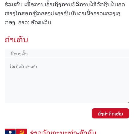
ຮ່ວມກັນ ເພື່ອການເຂົ້າເຖິງການບໍລິການໃຫ້ວັກຊິນໃນເຂດ
ຫ່າງໄກສອກຫຼີກຂອງປະຊາຊົນບັນດາເຜົ່າຊາວແຂວງເຊ
ກອງ. ຂ່າວ: ອັດສະວິນ
ຄໍາເຫັນ
ສົ່ງຄໍາຄິດເຫັນ
ຂ່າວວັດທະນະທຳ-ສັງຄົມ