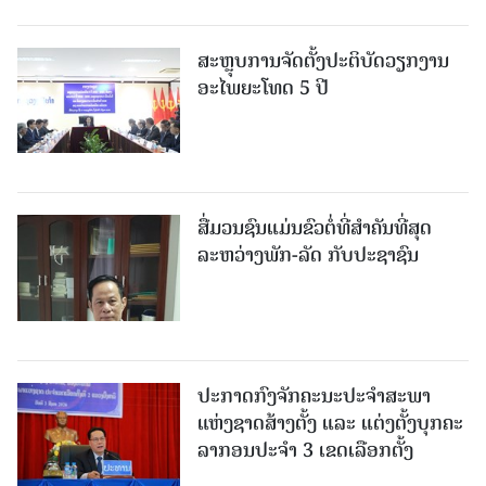
ສະຫຼຸບການຈັດຕັ້ງປະຕິບັດວຽກງານ
ອະໄພຍະໂທດ 5 ປີ
ສື່ມວນຊົນແມ່ນຂົວຕໍ່ທີ່ສໍາຄັນທີ່ສຸດ
ລະຫວ່າງພັກ-ລັດ ກັບປະຊາຊົນ
ປະກາດກົງຈັກຄະນະປະຈໍາສະພາ
ແຫ່ງຊາດສ້າງຕັ້ງ ແລະ ແຕ່ງຕັ້ງບຸກຄະ
ລາກອນປະຈໍາ 3 ເຂດເລືອກຕັ້ງ