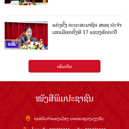
ແຕ່ງຕັ້ງ ຄະນະສະມາຊິກ ສພຊ ປະຈຳ
ເຂດເລືອກຕັ້ງທີ 17 ແຂວງອັດຕະປື
ເພີ່ມເຕີມ
ໜັງສືພິມປະຊາຊົນ
ຖະໜົນກຳແພງເມືອງ ນະຄອນຫຼວງວຽງຈັນ