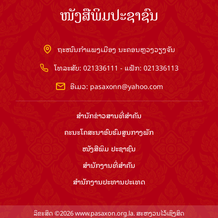
ໜັງສືພິມປະຊາຊົນ
ຖະໜົນກຳແພງເມືອງ ນະຄອນຫຼວງວຽງຈັນ
ໂທລະສັບ: 021336111 - ແຟັກ: 021336113
ອີເມວ:
pasaxonn@yahoo.com
ສຳ​ນັກ​ຂ່າວ​ສານ​ທີ່​ສຳ​ຄັນ​
ຄະນະໂຄສະນາອົບຮົມ​ສູນ​ກາງ​ພັກ
ໜັງສືພິມ ປະ​ຊາ​ຊົນ
ສຳ​ນັກ​ງານ​ທີ່​ສຳ​ຄັນ
ສຳ​ນັກ​ງານ​ປະ​ທານ​ປະ​ເທດ
ລິຂະສິດ ©2026 www.pasaxon.org.la. ສະຫງວນໄວ້ເຊິງສິດ