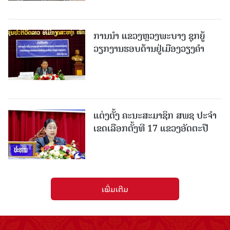
ການນຳ ແຂວງຫຼວງພະບາງ ຊຸກຍູ້
ວຽກງານຮອບດ້ານຢູ່ເມືອງວຽງຄໍາ
ແຕ່ງຕັ້ງ ຄະນະສະມາຊິກ ສພຊ ປະຈຳ
ເຂດເລືອກຕັ້ງທີ 17 ແຂວງອັດຕະປື
ເພີ່ມເຕີມ