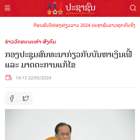
ຕ້ອນຮັບປີທ່ອງທ່ຽວລາວ 2024 ປະຊາຊົນລາວທຸກຄົນຈົ່ງພ້ອມເປັ
ຂ່າວວັດທະນະທຳ-ສັງຄົມ
ກອງປະຊຸມສົນທະນາກ່ຽວກັບບັນຫາເງິນເຟີ້
ແລະ ມາດຕະການແກ້ໄຂ
14:13 22/05/2024