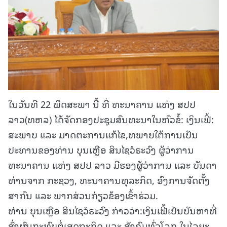
ໃນວັນທີ 22 ພຶດສະພາ ນີ້ ທີ່ ທະນາຄານ ແຫ່ງ ສປປ
ລາວ(ທຫລ) ໄດ້ຈັດກອງປະຊຸມສົນທະນາໃນຫົວຂໍ້: ເງິນເຟີ້:
ສະພາບ ແລະ ມາດຕະການແກ້ໄຂ,ທພາຍໃຕ້ການເປັນ
ປະທານຂອງທ່ານ ບຸນເຫຼືອ ສິນໄຊວໍຣະວົງ ຜູ້ວ່າການ
ທະນາຄານ ແຫ່ງ ສປປ ລາວ ມີຮອງຜູ້ວ່າການ ແລະ ບັນດາ
ທ່ານຈາກ ກະຊວງ, ທະນາຄານທຸລະກິດ, ອົງການຈັດຕັ້ງ
ສາກົນ ແລະ ພາກສ່ວນກ່ຽວຂ້ອງເຂົ້າຮ່ວມ.
ທ່ານ ບຸນເຫຼືອ ສິນໄຊວໍຣະວົງ ກ່າວວ່າ:ເງິນເຟີ້ເປັນບັນຫາທີ່
ສົ່ງຜົນກະທົບຕໍ່ເສດຖະກິດ ແລະ ສັງຄົມທົ່ວໂລກ ໃນໄລຍະ