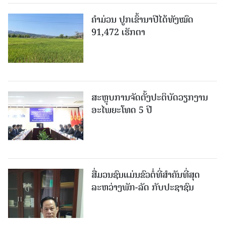
ຄໍາມ່ວນ ປູກເຂົ້ານາປີໄດ້ທັງໝົດ
91,472 ເຮັກຕາ
ສະຫຼຸບການຈັດຕັ້ງປະຕິບັດວຽກງານ
ອະໄພຍະໂທດ 5 ປີ
ສື່ມວນຊົນແມ່ນຂົວຕໍ່ທີ່ສໍາຄັນທີ່ສຸດ
ລະຫວ່າງພັກ-ລັດ ກັບປະຊາຊົນ