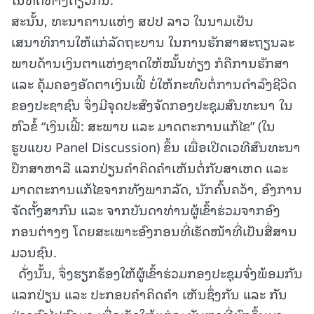
ສະນັ້ນ, ທະນາຄານແຫ່ງ ສປປ ລາວ ໃນນາມເປັນ
ເສນາທິການໃຫ້ແກ່ລັດຖະບານ ໃນການຮັກສາສະຖຽນລະ
ພາບດ້ານເງິນຕາແຫ່ງຊາດໃຫ້ໝັ້ນທ່ຽງ ກໍຄືການຮັກສາ
ແລະ ຄຸ້ມຄອງອັດຕາເງິນເຟີ້ ບໍ່ໃຫ້ກະທົບຕໍ່ການດໍາລົງຊີວິດ
ຂອງປະຊາຊົນ ຈຶ່ງມີຈຸດປະສົງຈັດກອງປະຊຸມສົນທະນາ ໃນ
ຫົວຂໍ້ “ເງິນເຟີ້: ສະພາບ ແລະ ມາດຕະການແກ້ໄຂ” (ໃນ
ຮູບແບບ Panel Discussion) ຂຶ້ນ ເພື່ອເປີດເວທີສົນທະນາ
ປຶກສາຫາລື ແລກປ່ຽນຄໍາຄິດຄໍາເຫັນຕໍ່ກັບສາເຫດ ແລະ
ມາດຕະການແກ້ໄຂຈາກທັງພາກລັດ, ນັກຄົ້ນຄວ້າ, ອົງການ
ຈັດຕັ້ງສາກົນ ແລະ ຈາກບັນດາທ່ານຜູ້ເຂົ້າຮ່ວມຈາກອົງ
ກອນຕ່າງໆ ໂດຍສະເພາະອົງກອນທີ່ເຮັດໜ້າທີ່ເປັນສື່ສານ
ມວນຊົນ.
ດັ່ງນັ້ນ, ຈຶ່ງຮຽກຮ້ອງໃຫ້ຜູ້ເຂົ້າຮ່ວມກອງປະຊຸມຈົ່ງພ້ອມກັນ
ແລກປ່ຽນ ແລະ ປະກອບຄໍາຄິດຄໍາ ເຫັນຊຶ່ງກັນ ແລະ ກັນ