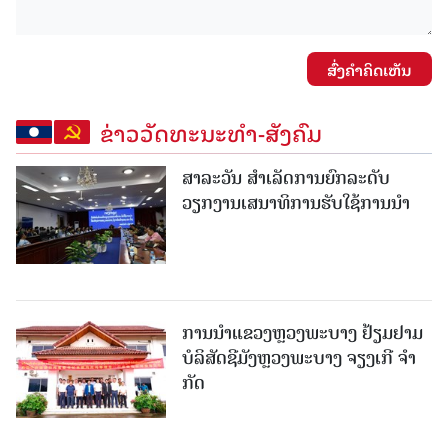
ສົ່ງຄໍາຄິດເຫັນ
ຂ່າວວັດທະນະທຳ-ສັງຄົມ
ສາລະວັນ ສໍາເລັດການຍົກລະດັບ
ວຽກງານເສນາທິການຮັບໃຊ້ການນໍາ
ການນຳແຂວງຫຼວງພະບາງ ຢ້ຽມ​ຢາມ
ບໍ​ລິ​ສັດຊີມັງຫຼວງພະບາງ ຈຽງເກີ ຈໍາ
ກັດ