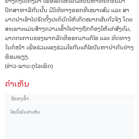
ຢ່າງກົງໄປກົງມາ ເພື່ອເຮັດໃຫ້ແຕ່ລະບັນຫາທີ່ຍົກຂຶ້ນມາ
ປຶກສາຫາລືກັນນັ້ນ ມີວິທີທາງອອກທີ່ເໝາະສົມ ແລະ ສາ
ມາດນໍາເອົາໄປຈັດຕັ້ງປະຕິບັດໃຫ້ເກີດໝາກຜົນຕົວຈິງ ໂດຍ
ສະເພາະແມ່ນສ້າງຄວາມເຂົ້າໃຈຢ່າງຖືກຕ້ອງໃຫ້ແກ່ສັງຄົມ,
ມາດຕະການຂອງພາກລັດທີ່ອອກມາແກ້ໄຂ ແລະ ທິດທາງ
ໃນຕໍ່ໜ້າ ເພື່ອຮ່ວມແຮງຮ່ວມໃຈກັນແກ້ໄຂບັນຫານໍາກັນຢ່າງ
ພ້ອມພຽງ.
(ຂ່າວ-ພາບ:ຕຸໄລເພັດ)
ຄໍາເຫັນ