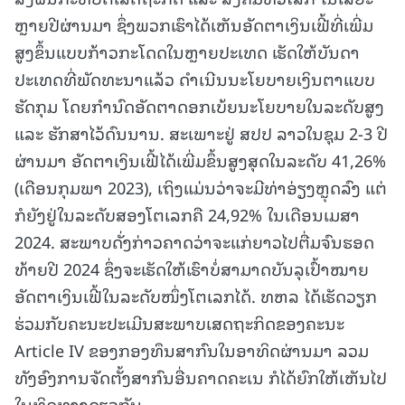
ຫຼາຍປີຜ່ານມາ ຊຶ່ງພວກເຮົາໄດ້ເຫັນອັດຕາເງິນເຟີ້ທີ່ເພີ່ມ
ສູງຂຶ້ນແບບກ້າວກະໂດດໃນຫຼາຍປະເທດ ເຮັດໃຫ້ບັນດາ
ປະເທດທີ່ພັດທະນາແລ້ວ ດໍາເນີນນະໂຍບາຍເງິນຕາແບບ
ຮັດກຸມ ໂດຍກໍານົດອັດຕາດອກເບ້ຍນະໂຍບາຍໃນລະດັບສູງ
ແລະ ຮັກສາໄວ້ດົນນານ. ສະເພາະຢູ່ ສປປ ລາວໃນຊຸມ 2-3 ປີ
ຜ່ານມາ ອັດຕາເງິນເຟີ້ໄດ້ເພີ່ມຂຶ້ນສູງສຸດໃນລະດັບ 41,26%
(ເດືອນກຸມພາ 2023), ເຖິງແມ່ນວ່າຈະມີທ່າອ່ຽງຫຼຸດລົງ ແຕ່
ກໍຍັງຢູ່ໃນລະດັບສອງໂຕເລກຄື 24,92% ໃນເດືອນເມສາ
2024. ສະພາບດັ່ງກ່າວຄາດວ່າຈະແກ່ຍາວໄປຕື່ມຈົນຮອດ
ທ້າຍປີ 2024 ຊຶ່ງຈະເຮັດໃຫ້ເຮົາບໍ່ສາມາດບັນລຸເປົ້າໝາຍ
ອັດຕາເງິນເຟີ້ໃນລະດັບໜຶ່ງໂຕເລກໄດ້. ທຫລ ໄດ້ເຮັດວຽກ
ຮ່ວມກັບຄະນະປະເມີນສະພາບເສດຖະກິດຂອງຄະນະ
Article IV ຂອງກອງທຶນສາກົນໃນອາທິດຜ່ານມາ ລວມ
ທັງອົງການຈັດຕັ້ງສາກົນອື່ນຄາດຄະເນ ກໍໄດ້ຍົກໃຫ້ເຫັນໄປ
ໃນທິດທາງດຽວກັນ.