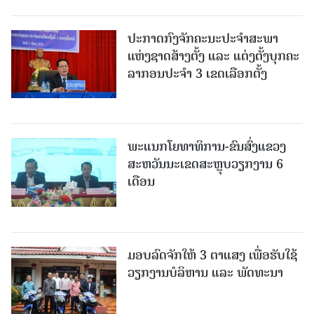
ປະກາດກົງຈັກຄະນະປະຈໍາສະພາ
ແຫ່ງຊາດສ້າງຕັ້ງ ແລະ ແຕ່ງຕັ້ງບຸກຄະ
ລາກອນປະຈໍາ 3 ເຂດເລືອກຕັ້ງ
ພະແນກໂຍທາທິການ-ຂົນສົ່ງແຂວງ
ສະຫວັນນະເຂດສະຫຼຸບວຽກງານ 6
ເດືອນ
ມອບລົດຈັກໃຫ້ 3 ຕາແສງ ເພື່ອຮັບໃຊ້
ວຽກງານບໍລິຫານ ແລະ ພັດທະນາ