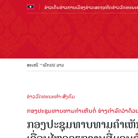
ຂ່າວເດັ່ນ
ຂ່າວການເມືອງ
ຂ່າວເສດຖະກິດ
ຂ່າວວັດທະນະທ
ສະເໜີ
ພັກປປ ລາວ
ຂ່າວວັດທະນະທຳ-ສັງຄົມ
ກອງປະຊຸມທາບທາມຄໍາເຫັນຕໍ່ ຮ່າງດໍາລັດວ່າດ້
ກອງປະຊຸມທາບທາມຄໍາເຫັນຕ