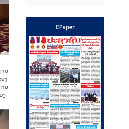
EPaper
ກງານ
ຂອງ
ະທານ
ຂວງ