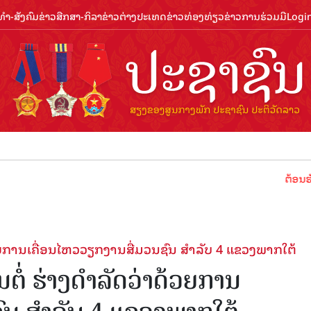
ຳ-ສັງຄົມ
ຂ່າວສືກສາ-ກິລາ
ຂ່າວຕ່າງປະເທດ
ຂ່າວທ່ອງທ່ຽວ
ຂ່າວການຮ່ວມມື
Logi
ຕ້ອນຮັບປີທ່ອງທ່
ວຍການເຄື່ອນໄຫວວຽກງານສື່ມວນຊົນ ສຳລັບ 4 ແຂວງພາກໃຕ້
ໍ່ ຮ່າງດໍາລັດວ່າດ້ວຍການ