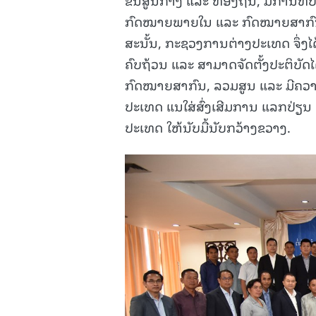
ກົດໝາຍພາຍໃນ ແລະ ກົດໝາຍສາກົນຈໍ
ສະນັ້ນ, ກະຊວງການຕ່າງປະເທດ ຈຶ່ງໄດ້ຕົ
ຄົບຖ້ວນ ແລະ ສາມາດຈັດຕັ້ງປະຕິບ
ກົດໝາຍສາກົນ, ລວມສູນ ແລະ ມີຄວາ
ປະເທດ ແນໃສ່ສົ່ງເສີມການ ແລກປ່ຽນ 
ປະເທດ ໃຫ້ນັບມື້ນັບກວ້າງຂວາງ.