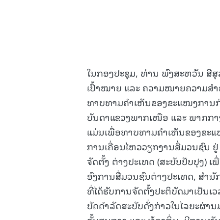
ໃນກອງປະຊຸມ, ທ່ານ ພົງສະຫວັນ ສີສຸລ
ເປົ້າໝາຍ ແລະ ຄວາມໝາຍຄວາມສໍາຄັນ
ທາບທາມຄໍາເຫັນຂອງຂະແໜງການກ່ຽວຂ້
ບັນດາແຂວງພາກເໜືອ ແລະ ພາກກາງແລ້
ແມ່ນເພື່ອທາບທາມຄໍາເຫັນຂອງຂະແໜງກ
ການເຄື່ອນໄຫວວຽກງານສື່ມວນຊົນ ຢູ່
ຈັດຕັ້ງ ຕ່າງປະເທດ (ສະບັບປັບປຸງ)
ອົງການສື່ມວນຊົນຕ່າງປະເທດ, ສໍານ
ທີ່ໄດ້ຮັບການຈັດຕັ້ງປະຕິບັດມາເປັນເວ
ບັດດໍາລັດສະບັບດັ່ງກ່າວໃນໄລຍະຜ່ານມ
ຂັ້ນສູນກາງ ແລະ ທ້ອງຖິ່ນ, ມີການທ