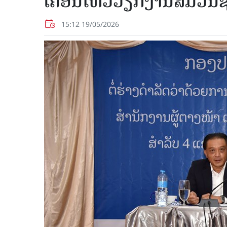
ເຄື່ອນໄຫວວຽກງານສື່ມວນຊ
15:12 19/05/2026