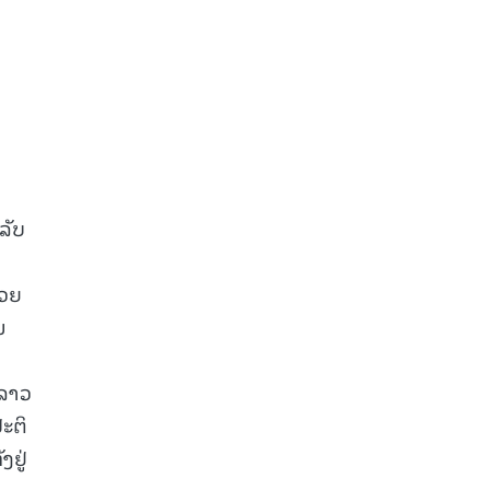
ນ
ລັບ
້ວຍ
ນ
 ລາວ
ປະຕິ
ງຢູ່