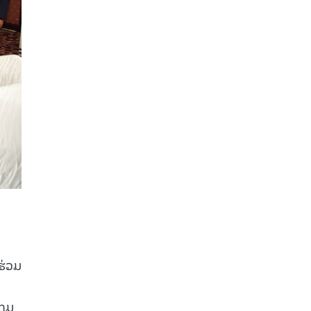
ຮ່ວມ
ກຸມ