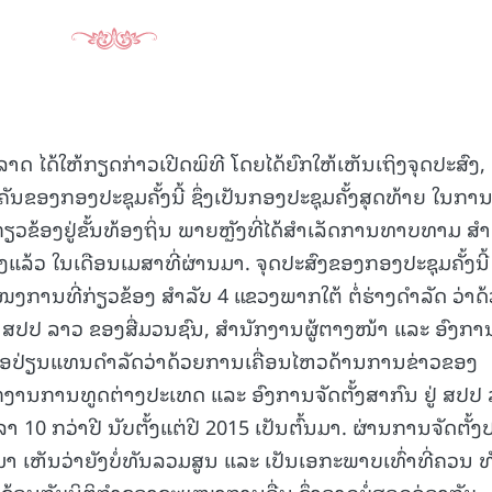
າດ ໄດ້ໃຫ້ກຽດກ່າວເປີດພິທີ ໂດຍໄດ້ຍົກໃຫ້ເຫັນເຖິງຈຸດປະສົງ,
ຂອງກອງປະຊຸມຄັ້ງນີ້ ຊຶ່ງເປັນກອງປະຊຸມຄັ້ງສຸດທ້າຍ ໃນກາ
ອງຢູ່ຂັ້ນທ້ອງຖິ່ນ ພາຍຫຼັງທີ່ໄດ້ສໍາເລັດການທາບທາມ ສໍາ
ວ ໃນເດືອນເມສາທີ່ຜ່ານມາ. ຈຸດປະສົງຂອງກອງປະຊຸມຄັ້ງນີ້
ານທີ່ກ່ຽວຂ້ອງ ສໍາລັບ 4 ແຂວງພາກໃຕ້ ຕໍ່ຮ່າງດໍາລັດ ວ່າດ
 ສປປ ລາວ ຂອງສື່ມວນຊົນ, ສໍານັກງານຜູ້ຕາງໜ້າ ແລະ ອົງກາ
 ເພື່ອປ່ຽນແທນດໍາລັດວ່າດ້ວຍການເຄື່ອນໄຫວດ້ານການຂ່າວຂອງ
ັກງານການທູດຕ່າງປະເທດ ແລະ ອົງການຈັດຕັ້ງສາກົນ ຢູ່ ສປປ
ລາ 10 ກວ່າປີ ນັບຕັ້ງແຕ່ປີ 2015 ເປັນຕົ້ນມາ. ຜ່ານການຈັດຕັ້ງ
າ ເຫັນວ່າຍັງບໍ່ທັນລວມສູນ ແລະ ເປັນເອກະພາບເທົ່າທີ່ຄວນ ທັ
ັບຊ້ອນກັບນິຕິກໍາຂອງຂະແໜງການອື່ນ ຊຶ່ງອາດບໍ່ສອດຄ່ອງກັບ