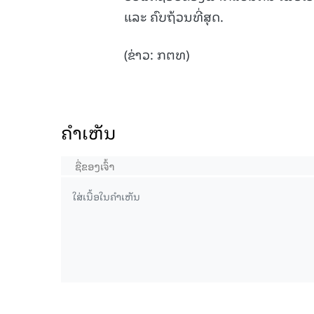
ແລະ ຄົບຖ້ວນທີ່ສຸດ.
(ຂ່າວ: ກຕທ)
ຄໍາເຫັນ