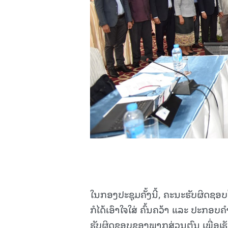
ໃນກອງປະຊຸມຄັ້ງນີ້, ຄະນະຮັບຜິດຊອບໄດ
ກໍໄດ້ເອົາໃຈໃສ່ ຄົ້ນຄວ້າ ແລະ ປະກອບຄ
ຮັບຜິດຊອບຂອງພາກສ່ວນຕົນ ເພື່ອເຮັດໃ