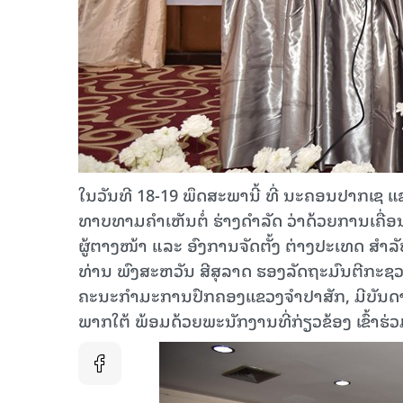
ໃນວັນທີ 18-19 ພຶດສະພານີ້ ທີ່ ນະຄອນປາກເຊ 
ທາບທາມຄໍາເຫັນຕໍ່ ຮ່າງດໍາລັດ ວ່າດ້ວຍການເຄື່
ຜູ້ຕາງໜ້າ ແລະ ອົງການຈັດຕັ້ງ ຕ່າງປະເທດ ສໍາ
ທ່ານ ພົງສະຫວັນ ສີສຸລາດ ຮອງລັດຖະມົນຕີກະ
ຄະນະກຳມະການປົກຄອງແຂວງຈໍາປາສັກ, ມີບັນດາ
ພາກໃຕ້ ພ້ອມດ້ວຍພະນັກງານທີ່ກ່ຽວຂ້ອງ ເຂົ້າຮ