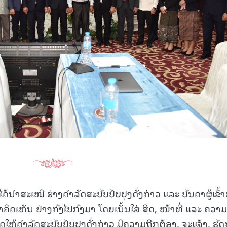
້ນໍາສະເໜີ ຮ່າງດໍາລັດສະບັບປັບປຸງດັ່ງກ່າວ ແລະ ບັນດາຜູ້ເຂົ້າ
ໍາຄິດເຫັນ ຢ່າງກົງໄປກົງມາ ໂດຍເນັ້ນໃສ່ ສິດ, ໜ້າທີ່ ແລະ ຄວາມ
ຫ້ດໍາລັດສະບັບປັບປຸງດັ່ງກ່າວ ມີຄວາມຖືກຕ້ອງ, ຈະແຈ້ງ, ຮັດ