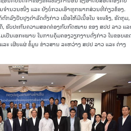
ານວນໜຶ່ງ ແລະ ຍັງບໍ່ກວມເອົາທຸກພາກສ່ວນທີ່ກ່ຽວຂ້ອງ.
ກລົງປັບປຸງດໍາລັດດັ່ງກ່າວ ເພື່ອໃຫ້ມີເນື້ອໃນ ຈະແຈ້ງ, ຮັດກຸມ,
ັດໄດ້, ຮັບປະກັນຄວາມສອດຄ່ອງກັບກົດໝາຍ ຂອງ ສປປ ລາວ ແລ
ມເປັນເອກະພາບ ໃນການຄຸ້ມຄອງວຽກງານດັ່ງກ່າວ ໃນຂອບເຂດ
ແລະ ເຜີຍແຜ່ ຂໍ້ມູນ ຂ່າວສານ ລະຫວ່າງ ສປປ ລາວ ແລະ ຕ່າງ