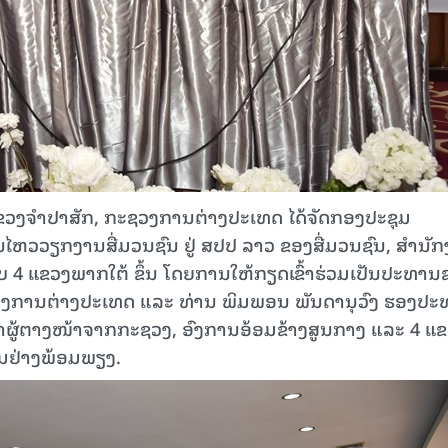
ແຂວງຈໍາປາສັກ, ກະຊວງການຕ່າງປະເທດ ໄດ້ຈັດກອງປະຊຸມ
ອນໄຫວວຽກງານສື່ມວນຊົນ ຢູ່ ສປປ ລາວ ຂອງສື່ມວນຊົນ, ສໍານັ
ລັບ 4 ແຂວງພາກໃຕ້ ຂຶ້ນ ໂດຍການໃຫ້ກຽດເຂົ້າຮ່ວມເປັນປະທານ
ຊວງການຕ່າງປະເທດ ແລະ ທ່ານ ພິມພອນ ພັນດານຸວົງ ຮອງປ
ຜູ້ຕາງໜ້າຈາກກະຊວງ, ອົງການອ້ອມຂ້າງສູນກາງ ແລະ 4 ແ
່ວມຢ່າງພ້ອມພຽງ.