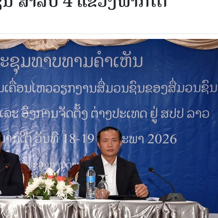
ົນ ສຳລັບ 4 ແຂວງພາກໃຕ້