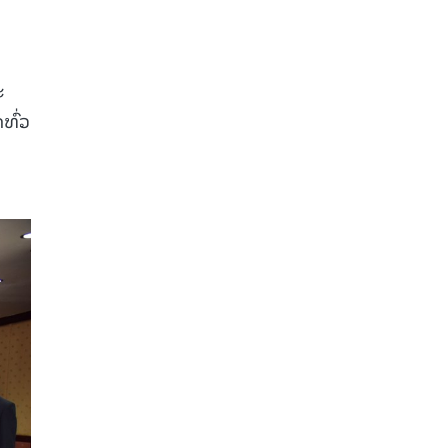
ະ
ທົ່ວ