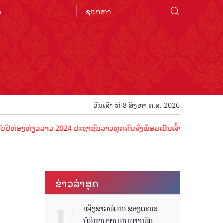
n
ວັນເສົາ ທີ 8 ສິງຫາ ຄ.ສ. 2026
ຽວລາວ 2024 ປະຊາຊົນລາວທຸກຄົນຈົ່ງພ້ອມເປັນເຈົ້າພາບທີ່ດີ ຕ້ອນຮັບນັກທ່ອ
ຂ່າວ​ລ່າ​ສຸດ
ແຈ້ງຂ່າວພິເສດ ຂອງຄະນະ
ບໍລິຫານງານສູນກາງພັກ