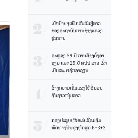
ເປີດປ້າຍຈຸດຝຶກອົບຮົມຢູ່ລາວ
ຂອງສະຖາບັນການຊ່າງແຂວງ
ຢູນນານ
ສະຫຼອງ 59 ປີ ການສ້າງຕັ້ງອາ
ຊຽນ ແລະ 29 ປີ ສປປ ລາວ ເຂົ້າ
ເປັນສະມາຊິກອາຊຽນ
ສ້າງຄວາມເຂັ້ມແຂງໃຫ້ສື່ມວນ
ຊົນຊາວໜຸ່ມລາວ
ກອງປະຊຸມເຜີຍແຜ່ເຊື່ອມຊຶມ
ທິດທາງປັບປຸງຫຼັກສູດ 6+3+3