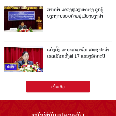
ການນຳ ແຂວງຫຼວງພະບາງ ຊຸກຍູ້
ວຽກງານຮອບດ້ານຢູ່ເມືອງວຽງຄໍາ
ແຕ່ງຕັ້ງ ຄະນະສະມາຊິກ ສພຊ ປະຈຳ
ເຂດເລືອກຕັ້ງທີ 17 ແຂວງອັດຕະປື
ເພີ່ມເຕີມ
ໜັງສືພິມປະຊາຊົນ