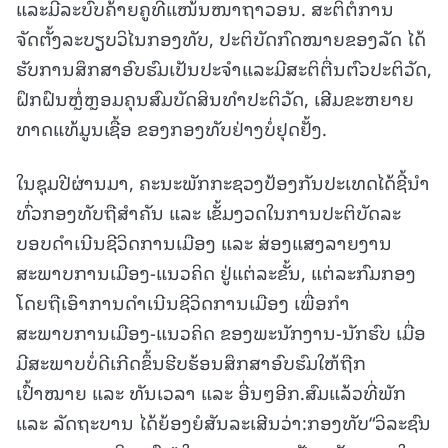
ແລະມີລະບົບຄ້າຍຄູທີ່ແໜ້ນໜາຖາວອນ. ສະຕິຕໍ່ການ
ຈັດຕັ້ງລະບຽບວິໄນກອງທັບ, ປະຕິບັດກົດໝາຍຂອງລັດ ໄດ້
ຮັບການສຶກສາອົບຮົມເປັນປະຈຳແລະມີສະຕິຕື່ນຕົວປະຕິວັດ,
ຝຶກຝົນຫຼໍ່ຫຼອມຄຸນສົມບັດສິນທຳປະຕິວັດ, ເສີມຂະຫຍາຍ
ທາດແທ້ມູນເຊື້ອ ຂອງກອງທັບຢ່າງບໍ່ຢຸດຢັ້ງ.
ໃນຊຸມປີຜ່ານມາ, ຄະນະພັກກະຊວງປ້ອງກັນປະເທດໄດ້ຊີ້ນໍາ
ທົ່ວກອງທັບຖືສໍາຄັນ ແລະ ເຂັ້ມງວດໃນການປະຕິບັດລະ
ບອບດໍາເນີນຊີວິດການເມືອງ ແລະ ສ່ອງແສງລາຍງານ
ສະພາບການເມືອງ-ແນວຄິດ ຢູ່ແຕ່ລະຂັ້ນ, ແຕ່ລະກົມກອງ
ໂດຍຖືເອົາການດຳເນີນຊີວິດການເມືອງ ເພື່ອກຳ
ສະພາບການເມືອງ-ແນວຄິດ ຂອງພະນັກງານ-ນັກຮົບ ເມື່ອ
ມີສະພາບບໍ່ດີເກີດຂຶ້ນຮີບຮ້ອນສຶກສາອົບຮົມໃຫ້ຖືກ
ເປົ້າໝາຍ ແລະ ທັນເວລາ ແລະ ອື່ນໆອີກ.ສົມແລ້ວທີ່ພັກ
ແລະ ລັດຖະບານ ໄດ້ຍ້ອງຍໍສັນລະເສີນວ່າ:ກອງທັບ“ວິລະຊົນ