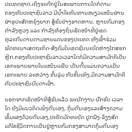
ປະເທດຊາດ.ເຖິງຈະຕົກຢູ່ໃນສະພາບການໃດກໍຕາມ
ກອງທັບປະຊາຊົນລາວ ມີນ້ຳໃຈທົນທານໜຽວແໜ້ນຜ່ານ
ຜ່າອຸປະສັກຫຍຸ້ງຍາກ ສູ້ຮົບຢ່າງອາດຫານ. ຫຼາຍກົມກອງ
ກຳລັງຫຼວງ ແລະ ກໍາລັງທ້ອງຖິ່ນເຮັດໜ້າທີ່ຢູ່ເຂດ
ທຸລະກັນດານຕາມຊາຍແດນຂອງປະເທດ ທັງເຂົ້າຮ່ວມ
ພັດທະນາເສດຖະກິດ-ສັງຄົມໃນເຂດຊົນນະບົດຫ່າງໄກສອກ
ຫຼີກ.ກອງທັບປະຊາຊົນລາວເວລາໃດກໍມີຄວາມສາມັກຄີເປັນ
ເອກະພາບພາຍໃນແໜ້ນແຟ້ນ ເປັນຕົ້ນແມ່ນຄວາມເປັນ
ເອກະພາບ ລະຫວ່າງ ຂັ້ນລຸ່ມ ກັບຂັ້ນເທິງ,ມີຄວາມສາມັກຄີ
ກັບປະຊາຊົນບັນດາເຜົ່າ.
ນອກຈາກເຮັດໜ້າທີ່ສູ້ຮົບແລ້ວ ພະນັກງານ-ນັັກຮົບ ເວລາ
ໃດ ຍັງມີແນວຄິດເພິ່ງຕົນເອງ, ກຸ້ມຕົນເອງແລະສ້າງຄວາມ
ເຂັ້ມແຂງດ້ວຍຕົນເອງ,ປະຢັດມັດທະຍັດ ປູກຝັງ-ລ້ຽງສັດ
ແກ້ໄຂຊີວິດການເປັນຢູ່ຫຼາຍກົມກອງສາມາດກຸ້ມຕົນເອງ