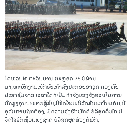
ໂດຍ:ວັນໄຊ ຕະວິນຍານ ຕະຫຼອດ 76 ປີຜ່ານ
ມາ,ພະນັກງານ,ນັກຮົບ,ກໍາລັງປະກອບອາວຸດ ກອງທັບ
ປະຊາຊົນລາວ ເວລາໃດກໍເປັນກຳລັງແຮງສັງລວມໃນການ
ຍົກສູງຄຸນນະພາບສູ້ຮົບ,ມີຈິດໃຈປະຕິວັດອັນແໜ້ນແກ່ນ,ມີ
ອຸດົມການຖືກຕ້ອງ, ມີຄວາມຈົງຮັກພັກດີ ບໍລິສຸດຕໍ່ພັກ,ມີ
ຈິດໃຈຮັກເຊື້ອແພງຊາດ ບໍລິສຸດຜຸດຜ່ອງຕໍ່ພັກ,