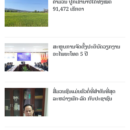
ຄໍາມ່ວນ ປູກເຂົ້ານາປີໄດ້ທັງໝົດ
91,472 ເຮັກຕາ
ສະຫຼຸບການຈັດຕັ້ງປະຕິບັດວຽກງານ
ອະໄພຍະໂທດ 5 ປີ
ສື່ມວນຊົນແມ່ນຂົວຕໍ່ທີ່ສໍາຄັນທີ່ສຸດ
ລະຫວ່າງພັກ-ລັດ ກັບປະຊາຊົນ