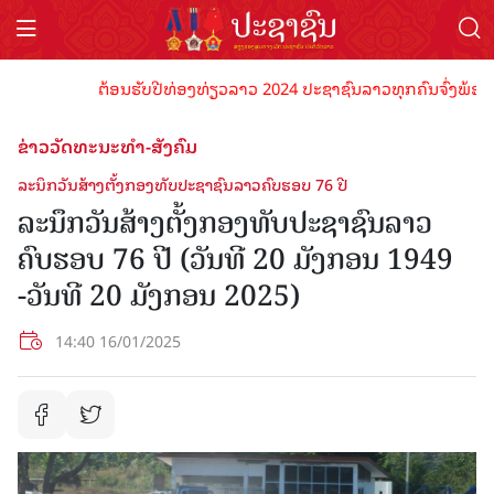
ຕ້ອນຮັບປີທ່ອງທ່ຽວລາວ 2024 ປະຊາຊົນລາວທຸກຄົນຈົ່ງພ້ອມເປັນເຈົ
ຂ່າວວັດທະນະທຳ-ສັງຄົມ
ລະນຶກວັນສ້າງຕັ້ງກອງທັບປະຊາຊົນລາວຄົບຮອບ 76 ປີ
ລະນຶກວັນສ້າງຕັ້ງກອງທັບປະຊາຊົນລາວ
ຄົບຮອບ 76 ປີ (ວັນທີ 20 ມັງກອນ 1949
-ວັນທີ 20 ມັງກອນ 2025)
14:40 16/01/2025