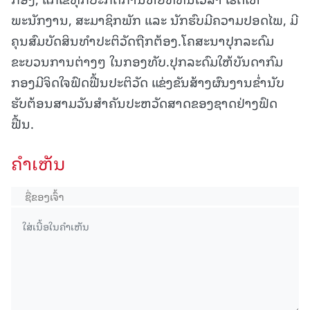
ພະນັກງານ, ສະມາຊິກພັກ ແລະ ນັກຮົບມີຄວາມປອດໄພ, ມີ
ຄຸນສົມບັດສິນທໍາປະຕິວັດຖືກຕ້ອງ.ໂຄສະນາປຸກລະດົມ
ຂະບວນການຕ່າງໆ ໃນກອງທັບ.ປຸກລະດົມໃຫ້ບັນດາກົມ
ກອງມີຈິດໃຈຟົດຟື້ນປະຕິວັດ ແຂ່ງຂັນສ້າງຜົນງານຂໍ່ານັບ
ຮັບຕ້ອນສາມວັນສໍາຄັນປະຫວັດສາດຂອງຊາດຢ່າງຟົດ
ຟື້ນ.
ຄໍາເຫັນ