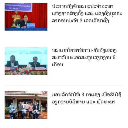
ປະກາດກົງຈັກຄະນະປະຈໍາສະພາ
ແຫ່ງຊາດສ້າງຕັ້ງ ແລະ ແຕ່ງຕັ້ງບຸກຄະ
ລາກອນປະຈໍາ 3 ເຂດເລືອກຕັ້ງ
ພະແນກໂຍທາທິການ-ຂົນສົ່ງແຂວງ
ສະຫວັນນະເຂດສະຫຼຸບວຽກງານ 6
ເດືອນ
ມອບລົດຈັກໃຫ້ 3 ຕາແສງ ເພື່ອຮັບໃຊ້
ວຽກງານບໍລິຫານ ແລະ ພັດທະນາ