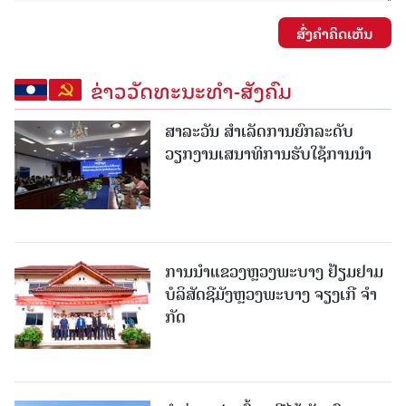
ສົ່ງຄໍາຄິດເຫັນ
ຂ່າວວັດທະນະທຳ-ສັງຄົມ
ສາລະວັນ ສໍາເລັດການຍົກລະດັບ
ວຽກງານເສນາທິການຮັບໃຊ້ການນໍາ
ການນຳແຂວງຫຼວງພະບາງ ຢ້ຽມ​ຢາມ
ບໍ​ລິ​ສັດຊີມັງຫຼວງພະບາງ ຈຽງເກີ ຈໍາ
ກັດ