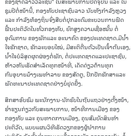
ຂອງຊາດລາວວິລະຊົນ” ໃນສະພາບການປັດຈຸບັນ ແລະ ໃນ
ຊຸມປີຕໍ່ໜ້ານີ້, ກອງທັບປະຊາຊົນລາວ ນັບທັງກຳລັງຫຼວງ
ແລະ ກຳລັງທ້ອງຖິ່ນຈົ່ງສືບຕໍ່ປຸກລະດົມຂະບວນການຟົດ
ຟື້ນປະຕິວັດໃນທົ່ວກອງທັບ, ຍົກສູງຄວາມເຊື່ອໝັ້ນ ຕໍ່
ອຸດົມການ ຂອງພັກແລະ ອະນາຄົດ ຂອງປະເທດຊາດ.ມີນ້ຳ
ໃຈຮັກຊາດ, ຮັກລະບອບໃໝ່, ມີສະຕິຕື່ນຕົວເປັນເຈົ້າຕົນເອງ,
ນ້ຳໃຈບໍລິສຸດຜຸດຜ່ອງຕໍ່ພັກ, ຕໍ່ປະເທດຊາດແລະປະຊາຊົນ,
ຫ້າວຫັນເຮັດສຳເລັດທຸກໜ້າທີ່, ເດັດດ່ຽວຕ້ານທຸກ
ກົນອຸບາຍມ້າງເພທຳລາຍ ຂອງສັດຕູ, ປົກປັກຮັກສາແລະ
ພັດທະນາປະເທດຊາດຢ່າງບໍ່ຢຸດຢັ້ງ.
ສຶກສາອົບຮົມ ພະນັກງານ-ນັກຮົບໃນຖັນແຖວຢ່າງຕັ້ງໜ້າ,
ຮໍ່າຮຽນກ່ຽວກັບສະພາບການ, ໜ້າທີ່ການເມືອງ ຂອງ
ກອງທັບ ແລະ ຄຸນທາດການເມືອງ, ຄຸນສົມບັດສິນທໍາ
ປະຕິວັດ, ແບບແຜນວິທີເຮັດວຽກຂອງຜູ້ນຳການ
ປະຕິວັດ.ຈັດຕັ້ງຮ່ຳຮຽນມູນເຊື້ອຂອງພັກ,ຂອງກອງທັບ, ຂໍ້