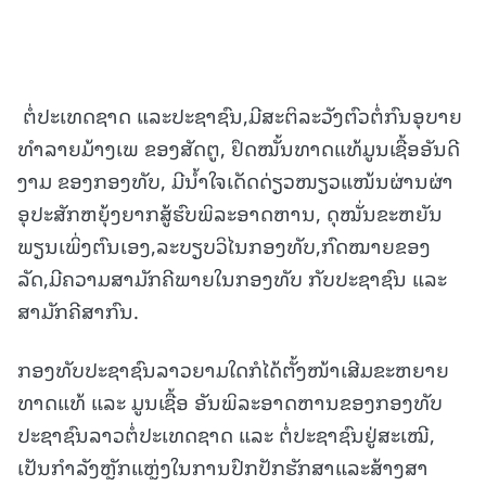
ຕໍ່ປະເທດຊາດ ແລະປະຊາຊົນ,ມີສະຕິລະວັງຕົວຕໍ່ກົນອຸບາຍ
ທຳລາຍມ້າງເພ ຂອງສັດຕູ, ຢຶດໝັ້ນທາດແທ້ມູນເຊື້ອອັນດີ
ງາມ ຂອງກອງທັບ, ມີນ້ຳໃຈເດັດດ່ຽວໜຽວແໜ້ນຜ່ານຜ່າ
ອຸປະສັກຫຍຸ້ງຍາກສູ້ຮົບພິລະອາດຫານ, ດຸໝັ່ນຂະຫຍັນ
ພຽນເພິ່ງຕົນເອງ,ລະບຽບວິໄນກອງທັບ,ກົດໝາຍຂອງ
ລັດ,ມີຄວາມສາມັກຄີພາຍໃນກອງທັບ ກັບປະຊາຊົນ ແລະ
ສາມັກຄີສາກົນ.
ກອງທັບປະຊາຊົນລາວຍາມໃດກໍໄດ້ຕັ້ງໜ້າເສີມຂະຫຍາຍ
ທາດແທ້ ແລະ ມູນເຊື້ອ ອັນພິລະອາດຫານຂອງກອງທັບ
ປະຊາຊົນລາວຕໍ່ປະເທດຊາດ ແລະ ຕໍ່ປະຊາຊົນຢູ່ສະເໝີ,
ເປັນກຳລັງຫຼັກແຫຼ່ງໃນການປົກປັກຮັກສາແລະສ້າງສາ