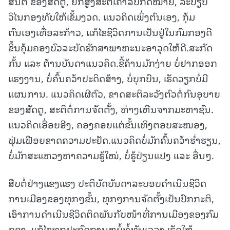
ສັນຕິ ຂອງສັດຕູ, ຍົກສູງສະຕິເຄົາລົບກົດໝາຍ, ລະບຽບ
ວິໄນກອງທັບໃຫ້ເຂັ້ມງວດ. ແນວຄິດເພິ່ງຕົນເອງ, ກຸ້ມ
ຕົນເອງເທື່ອລະກ້າວ, ແກ້ໄຂຊີວິດການເປັນຢູ່ໃນກົມກອງດີ
ຂຶ້ນຄຸ້ມຄອງບົວລະບັດຮັກສາພາຫະນະອາວຸດໃຫ້ດີ.ສະກັດ
ກັ້ນ ແລະ ຕ້ານບັນດາແນວຄິດ.ຂີ້ຄ້ານມັກງ່າຍ ບໍ່ຢາກອອກ
ແຮງງານ, ບໍ່ຄົ້ນຄວ້າປະດິດສ້າງ, ບໍ່ບຸກບືນ, ເຮັດວຽກບໍ່ມີ
ແຜນການ. ແນວຄິດເຜີຕົວ, ຂາດສະຕິລະວັງຕົວຕໍ່ກົນອຸບາຍ
ຂອງສັດຕູ, ສະຕິຕໍ່ການຈັດຕັ້ງ, ຫ່າງເຫີນຈາກມະຫາຊົນ.
ແນວຄິດເອື່ອຍອີງ, ຄອງຄອຍແຕ່ຂັ້ນເທິງຕອບສະໜອງ,
ຟຸ່ມເຟືອຍຂາດຄວາມປະຢັດ.ແນວຄິດບໍ່ມັກຄົ້ນຄວ້າຮໍ່າຮຽນ,
ບໍ່ມັກສະແຫວງຫາຄວາມຮູ້ໃໝ່, ບໍ່ຮູ້ປ່ຽນແປງ ແລະ ອື່ນໆ.
ສືບຕໍ່ຢ່າງແຂງແຮງ ປະຕິບັດບັນດາລະບອບດໍາເນີນຊີວິດ
ການເມືອງຂອງທຸກໆຂັ້ນ, ທຸກໆການຈັດຕັ້ງເປັນປົກກະຕິ,
ເອົາການດໍາເນີນຊີວິດຕິດພັນກັບໜ້າທີ່ການເມືອງຂອງກົມ
ກອງ, ແກ້ໄຂທຸກປະກົດການຫຍໍ້ທໍ້ທັນເວລາ ເຮັດໃຫ້