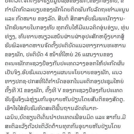
ກຳນົດກົດລະບຽບຂອງພັກໂດຍຕິດພັນກັບລັດຖະທຳມະນູນ
ແລະ ກົດໝາຍ ຂອງລັດ. ສືບຕໍ່ ສຶກສາອົບຮົມພະນັກງານ-
ນັກຮົບພາຍໃນກອງທັບ ທຸກຄົນໃຫ້ມີແນວຄິດອຸ່ນອ່ຽນ, ທຸ່ນ
ທ່ຽງ, ທົນທານໜຽວແໜ້ນຜ່ານຜ່າອຸປະສັກຫຍຸ້ງຍາກສູ້
ຮົບພິລະອາດຫານຈັດຕັ້ງປະຕິບັດແນວທາງການທະຫານ
ຂອງພັກ, ປະຕິບັດ 4 ໜ້າທີ່ໃຫຍ່ 26 ແຜນງານຂອງ
ຄະນະພັກກະຊວງປ້ອງກັນປະເທດວາງອອກໃຫ້ປະກົດຜົນ
ເປັນຈິງ.ອົບຮົມແນວທາງແຜນນະໂຍບາຍຂອງພັກ, ແນວ
ທາງປກຊ-ປກສທີ່ໄດ້ກຳນົດອອກໃນມະຕິກອງປະຊຸມໃຫຍ່
ຄັ້ງທີ XI ຂອງພັກ, ຄັ້ງທີ V ຂອງກະຊວງປ້ອງກັນປະເທດ
ຮັບຮູ້ແຈ້ງເລ່ຫຼ່ຽມກົນອຸບາຍຫັນປ່ຽນໂດຍສັນຕິຂອງສັດຕູ.
ເອົາໃຈໃສ່ອົບຮົມທິດສະດີພື້ນຖານລັດທິມາກ-
ເລນິນ,ບົດຮຽນດີເດັ່ນນໍາປະເທດເພື່ອນມິດ ແລະ ສາກົນ.ມີ
ສະຕິລະວັງຕົວປະຕິວັດຕ້ານທຸກກົນອຸບາຍຫັນປ່ຽນໂດຍ