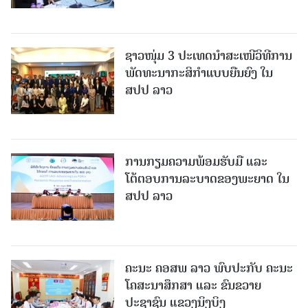
ຊາວໜຸ່ມ 3 ປະເທດນຳສະເໜີວິທີການ
ພັດທະນາກະສິກຳແບບຍືນຍົງ ໃນ
ສປປ ລາວ
ການກຽມຄວາມພ້ອມຮັບມື ແລະ
ໂຕ້ຕອບການລະບາດຂອງພະຍາດ ໃນ
ສປປ ລາວ
ຄະນະ ຄອສພ ລາວ ພົບປະກັບ ຄະນະ
ໂຄສະນາສຶກສາ ແລະ ຂົນຂວາຍ
ປະຊາຊົນ ແຂວງນິງບິງ