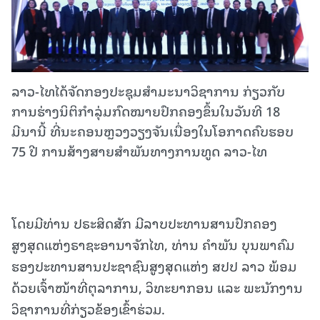
ລາວ-ໄທໄດ້ຈັດກອງປະຊຸມສໍາມະນາວິຊາການ ກ່ຽວກັບ
ການຮ່າງນິຕິກຳລຸ່ມກົດໝາຍປົກຄອງຂຶ້ນໃນວັນທີ 18
ມີນານີ້ ທີ່ນະຄອນຫຼວງວຽງຈັນເນື່ອງໃນໂອກາດຄົບຮອບ
75 ປີ ການສ້າງສາຍສຳພັນທາງການທູດ ລາວ-ໄທ
ໂດຍມີທ່ານ ປຣະສິດສັກ ມີລາບປະທານສານປົກຄອງ
ສູງສຸດແຫ່ງຣາຊະອານາຈັກໄທ, ທ່ານ ຄໍາພັນ ບຸນພາຄົມ
ຮອງປະທານສານປະຊາຊົນສູງສຸດແຫ່ງ ສປປ ລາວ ພ້ອມ
ດ້ວຍເຈົ້າໜ້າທີ່ຕຸລາການ, ວິທະຍາກອນ ແລະ ພະນັກງານ
ວິຊາການທີ່ກ່ຽວຂ້ອງເຂົ້າຮ່ວມ.