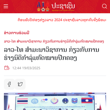
ຕ້ອນຮັບປີທ່ອງທ່ຽວລາວ 2024 ປະຊາຊົນລາວທຸກຄົນຈົ່ງພ້ອມເປັນເຈົ້
ຂ່າວການຮ່ວມມື
ລາວ-ໄທ ສໍາມະນາວິຊາການ ກ່ຽວກັບການຮ່າງນິຕິກຳລຸ່ມກົດໝາຍປົກຄອງ
ລາວ-ໄທ ສໍາມະນາວິຊາການ ກ່ຽວກັບການ
ຮ່າງນິຕິກຳລຸ່ມກົດໝາຍປົກຄອງ
12:44 19/03/2025