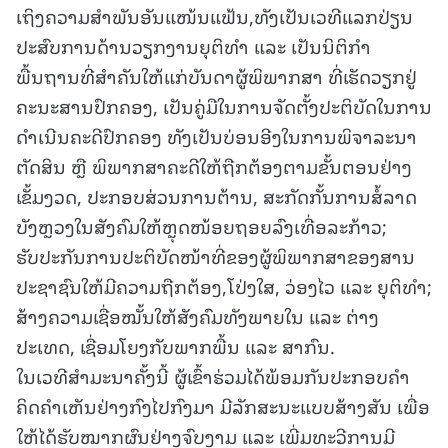
ເຖິງຄວາມສຳພັນອັນແໜ້ນແຟ້ນ,ທັງເປັນເວທີແລກປ່ຽນ
ປະສົບການດ້ານວຽກງານຍຸຕິທຳ ແລະ ເປັນນິຕິກໍາ
ພື້ນຖານທີ່ສໍາຄັນໃຫ້ແກ່ບັນດາຜູ້ພິພາກສາ ທີ່ເຮັດວຽກຢູ່
ຄະນະສານປົກຄອງ, ເປັນຄູ່ມືໃນການຈັດຕັ້ງປະຕິບັດໃນການ
ດໍາເນີນຄະດີປົກຄອງ ທັງເປັນບ່ອນອີງໃນການພິຈາລະນາ
ຕັດສິນ ຫຼື ພິພາກສາຄະດີໃຫ້ຖືກຕ້ອງຕາມຂັ້ນຕອນຢ່າງ
ເຂັ້ມງວດ, ປະກອບສ່ວນການຕ້ານ, ສະກັດກັ້ນການສໍ້ລາດ
ບັງຫຼວງໃນສັງຄົມໃຫ້ຫຼຸດໜ້ອຍຖອຍລົງເທື່ອລະກ້າວ;
ຮັບປະກັນການປະຕິບັດໜ້າທີ່ຂອງຜູ້ພິພາກສາຂອງສານ
ປະຊາຊົນໃຫ້ມີຄວາມຖືກຕ້ອງ,ໂປ່ງໃສ, ວ່ອງໄວ ແລະ ຍຸຕິທໍາ;
ສ້າງຄວາມເຊື່ອໝັ້ນໃຫ້ສັງຄົມທັງພາຍໃນ ແລະ ຕ່າງ
ປະເທດ, ເຊື່ອມໂຍງກັບພາກພື້ນ ແລະ ສາກົນ.
ໃນເວທີສຳມະນາຄັ້ງນີ້ ຜູ້ເຂົ້າຮ່ວມໄດ້ພ້ອມກັນປະກອບຄໍາ
ຄິດຄໍາເຫັນຢ່າງກົງໄປກົງມາ ມີລັກສະນະແບບສ້າງສັນ ເພື່ອ
ໃຫ້ໄດ້ຮັບໝາກຜົນຢ່າງຈົບງາມ ແລະ ເພີ່ມທະວີການມີ