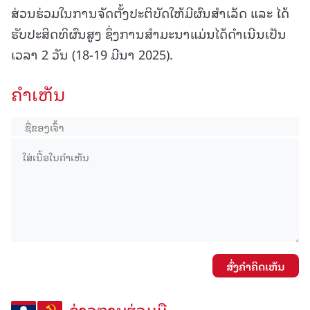
ສ່ວນຮ່ວມໃນການຈັດຕັ້ງປະຕິບັດໃຫ້ມີຜົນສໍາເລັດ ແລະ ໄດ້
ຮັບປະສິດທິຜົນສູງ ຊຶ່ງການສໍາມະນາແມ່ນໄດ້ດໍາເນີນເປັນ
ເວລາ 2 ວັນ (18-19 ມີນາ 2025).
ຄໍາເຫັນ
ສົ່ງຄໍາຄິດເຫັນ
ຂ່າວການຮ່ວມມື