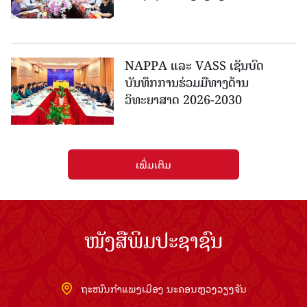
NAPPA ແລະ VASS ເຊັນບົດ
ບັນທຶກການຮ່ວມມືທາງດ້ານ
ວິທະຍາສາດ 2026-2030
ເພີ່ມເຕີມ
ໜັງສືພິມປະຊາຊົນ
ຖະໜົນກຳແພງເມືອງ ນະຄອນຫຼວງວຽງຈັນ