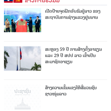
ເປີດປ້າຍຈຸດຝຶກອົບຮົມຢູ່ລາວ ຂອງ
ສະຖາບັນການຊ່າງແຂວງຢູນນານ
ສະຫຼອງ 59 ປີ ການສ້າງຕັ້ງອາຊຽນ
ແລະ 29 ປີ ສປປ ລາວ ເຂົ້າເປັນ
ສະມາຊິກອາຊຽນ
ສ້າງຄວາມເຂັ້ມແຂງໃຫ້ສື່ມວນຊົນ
ຊາວໜຸ່ມລາວ