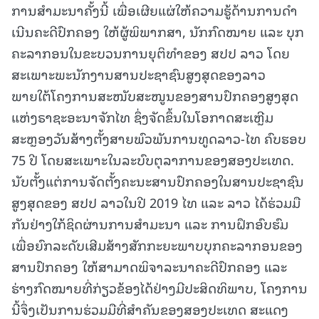
ການສໍາມະນາຄັ້ງນີ້ ເພື່ອເຜີຍແຜ່ໃຫ້ຄວາມຮູ້ດ້ານການດໍາ
ເນີນຄະດີປົກຄອງ ໃຫ້ຜູ້ພິພາກສາ, ນັກກົດໝາຍ ແລະ ບຸກ
ຄະລາກອນໃນຂະບວນການຍຸຕິທຳຂອງ ສປປ ລາວ ໂດຍ
ສະເພາະພະນັກງານສານປະຊາຊົນສູງສຸດຂອງລາວ
ພາຍໃຕ້ໂຄງການສະໜັບສະໜູນຂອງສານປົກຄອງສູງສຸດ
ແຫ່ງຣາຊະອະນາຈັກໄທ ຊຶ່ງຈັດຂຶ້ນໃນໂອກາດສະເຫຼີມ
ສະຫຼອງວັນສ້າງຕັ້ງສາຍພົວພັນການທູດລາວ-ໄທ ຄົບຮອບ
75 ປີ ໂດຍສະເພາະໃນລະບົບຕຸລາການຂອງສອງປະເທດ.
ນັບຕັ້ງແຕ່ການຈັດຕັ້ງຄະນະສານປົກຄອງໃນສານປະຊາຊົນ
ສູງສຸດຂອງ ສປປ ລາວໃນປີ 2019 ໄທ ແລະ ລາວ ໄດ້ຮ່ວມມື
ກັນຢ່າງໃກ້ຊິດຜ່ານການສໍາມະນາ ແລະ ການຝຶກອົບຮົມ
ເພື່ອຍົກລະດັບເສີມສ້າງສັກກະຍະພາບບຸກຄະລາກອນຂອງ
ສານປົກຄອງ ໃຫ້ສາມາດພິຈາລະນາຄະດີປົກຄອງ ແລະ
ຮ່າງກົດໝາຍທີ່ກ່ຽວຂ້ອງໄດ້ຢ່າງມີປະສິດທິພາບ, ໂຄງການ
ນີ້ຈຶ່ງເປັນການຮ່ວມມືທີ່ສຳຄັນຂອງສອງປະເທດ ສະແດງ