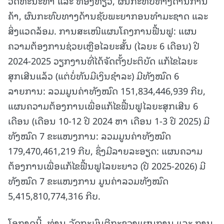
ວັດທະນະທຳ ແລະ ທ່ອງທ່ຽວ, ຜົນກະທົບທາງດ້ານການ
ຄ້າ, ຜົນກະທົບທາງດ້ານຊັບພະຍາກອນທຳມະຊາດ ແລະ
ສິ່ງແວດລ້ອມ. ການສະເໜີແຜນໂຄງການຟື້ນຟູ: ແຜນ
ຄວາມຕ້ອງການຊ່ວຍເຫຼືອໄລຍະສັ້ນ (ໄລຍະ 6 ເດືອນ) ປີ
2024-2025 ວຽກງານທີ່ໄດ້ຈັດຕັ້ງປະຕິບັດ ແກ້ໄຂໄລຍະ
ສຸກເສີນແລ້ວ (ແຕ່ບໍ່ທັນມີເງິນຊໍາລະ) ມີທັງໝົດ 6
ລາຍການ: ລວມມູນຄ່າທັງໝົດ 151,834,446,939 ກີບ,
ແຜນຄວາມຕ້ອງການເພື່ອແກ້ໄຂຟື້ນຟູໄລຍະສຸກເສີນ 6
ເດືອນ (ເດືອນ 10-12 ປີ 2024 ຫາ ເດືອນ 1-3 ປີ 2025) ມີ
ທັງໝົດ 7 ຂະແໜງການ: ລວມມູນຄ່າທັງໝົດ
179,470,461,219 ກີບ, ຊຶ່ງມີລາຍລະອຽດ: ແຜນຄວາມ
ຕ້ອງການເພື່ອແກ້ໄຂຟື້ນຟູໄລຍະຍາວ (ປີ 2025-2026) ມີ
ທັງໝົດ 7 ຂະແໜງການ ມູນຄ່າລວມທັງໝົດ
5,415,810,774,316 ກີບ.
ໂອກາດນີ້, ທ່ານ ລັດຖະມົນຕີກະຊວງແຜນການ ແລະ ການ