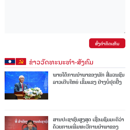
ສົ່ງຄໍາຄິດເຫັນ
ຂ່າວວັດທະນະທຳ-ສັງຄົມ
ພາຍໃຕ້ການນໍາພາຂອງພັກ ສື່ມວນຊົນ
ລາວເຕີບໃຫຍ່ ເຂັ້ມແຂງ ຢ່າງບໍ່ຢຸດຢັ້ງ
ສານປະຊາຊົນສູງສຸດ ເຊື່ອມຊຶມມະຕິວ່າ
ດ້ວຍການເພີ່ມທະວີການນຳພາຂອງ