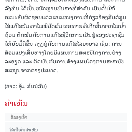
ລົງທຶນ ໄດ້ເນັ້ນໜັກຫຼາຍບັນຫາທີ່ສໍາຄັນ ເປັນຕົ້ນໃຫ້
ຄະນະຮັບຜິດຊອບແຕ່ລະຂະແໜງການທີ່ກ່ຽວຂ້ອງສືບຕໍ່ສູມ
ໃສ່ແກ້ໄຂບັນຫາໄພພິບັດຜົນເສຍຫາຍທີ່ເກີດຂຶ້ນຈາກໄພນໍ້າ
ຖ້ວມ ຕິດພັນກັບການແກ້ໄຂຊີວິດການເປັນຢູ່ຂອງປະຊາຊົນ
ໃຫ້ນັບມື້ດີຂຶ້ນ ຄຽງຄູ່ກັບການແກ້ໄຂໄລຍະຍາວ ເຊັ່ນ: ການ
ສ້ອມແປງເສັ້ນທາງໂດຍມີແຜນການສະເໜີໂຄງການຢ່າງ
ລະອຽດ ແລະ ຕິດພັນກັບການສ້າງແຜນໂຄງການສະຫນັບ
ສະໜູນຈາກຕ່າງປະເທດ.
(ຂ່າວ: ອຸ້ມ ສົມນໍວັນ)
ຄໍາເຫັນ