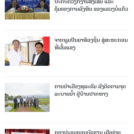
ປະຕິບັດວຽກງານສົ່ງເສີມ ແລະ
ຄຸ້ມຄອງການລົງທຶນ ຂອງແຂວງບໍ່ແກ້ວ
ຈາກພູມປັນຍາທ້ອງຖິ່ນ ສູ່ສະຫະກອນ
ທີ່ເຂັ້ມແຂງ
ການນໍາເມືອງທຸລະຄົມ ລົງຕິດຕາມຈຸດ
ລະບາຍນໍ້າ ຢູ່ບ້ານປາກຫາງ
ກອງປະຊຸມຖອນບົດຮຽນ ເຄືອຂ່າຍ