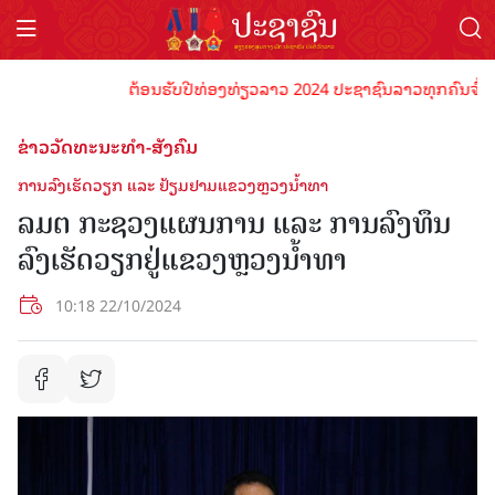
ຕ້ອນຮັບປີທ່ອງທ່ຽວລາວ 2024 ປະຊາຊົນລາວທຸກຄົນຈົ່ງພ້ອມເປ
ຂ່າວວັດທະນະທຳ-ສັງຄົມ
ການລົງເຮັດວຽກ ແລະ ຢ້ຽມຢາມແຂວງຫຼວງນໍ້າທາ
ລມຕ ກະຊວງແຜນການ ແລະ ການລົງທຶນ
ລົງເຮັດວຽກຢູ່ແຂວງຫຼວງນໍ້າທາ
10:18 22/10/2024