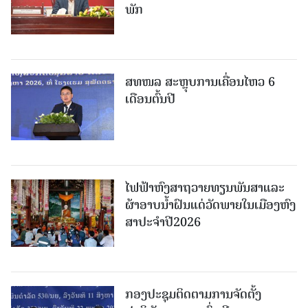
ພັກ
ສທໜລ ສະຫຼຸບການເຄື່ອນໄຫວ 6
ເດືອນຕົ້ນປີ
ໄຟຟ້າຫົງສາຖວາຍທຽນພັນສາແລະ
ຜ້າອາບນໍ້າຝົນແດ່ວັດພາຍໃນເມືອງຫົງ
ສາປະຈໍາປີ2026
ກອງປະຊຸມຕິດຕາມການຈັດຕັ້ງ