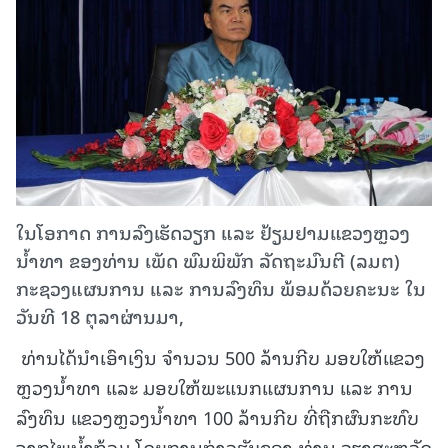
ໃນໂອກາດ ການລົງເຮັດວຽກ ແລະ ຢ້ຽມຢາມແຂວງຫຼວງ
ນໍ້າທາ ຂອງທ່ານ ເພັດ ພົມພິພັກ ລັດຖະມົນຕີ (ລມຕ)
ກະຊວງແຜນການ ແລະ ການລົງທຶນ ພ້ອມດ້ວຍຄະນະ ໃນ
ວັນທີ 18 ຕຸລາຜ່ານມາ,
ທ່ານໄດ້ນໍາເອົາເງິນ ຈໍານວນ 500 ລ້ານກີບ ມອບໃຫ້ແຂວງ
ຫຼວງນໍ້າທາ ແລະ ມອບໃຫ້ພະແນກແຜນການ ແລະ ການ
ລົງທຶນ ແຂວງຫຼວງນໍ້າທາ 100 ລ້ານກີບ ທີ່ຖືກຜົນກະທົບ
ຈາກໄພນໍ້າຖ້ວມ ໂດຍການກ່າວຮັບຂອງ ທ່ານ ວຽງສະຫວັດ