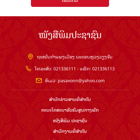
ໜັງສືພິມປະຊາຊົນ
ຖະໜົນກຳແພງເມືອງ ນະຄອນຫຼວງວຽງຈັນ
ໂທລະສັບ: 021336111 - ແຟັກ: 021336113
ອີເມວ:
pasaxonn@yahoo.com
ສຳ​ນັກ​ຂ່າວ​ສານ​ທີ່​ສຳ​ຄັນ​
ຄະນະໂຄສະນາອົບຮົມ​ສູນ​ກາງ​ພັກ
ໜັງສືພິມ ປະ​ຊາ​ຊົນ
ສຳ​ນັກ​ງານ​ທີ່​ສຳ​ຄັນ