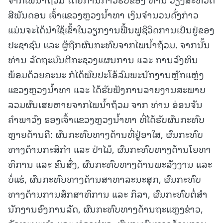
ສີພັນດອນ ເຈົ້າແຂວງຫຼວງນໍ້າທາ
ເງິນຈໍານວນດັ່ງກ່າວ
ແມ່ນຈະໄດ້ນໍາໃຊ້ເຂົ້າໃນວຽກງານຟື້ນຟູຊີວິດການເປັນຢູ່ຂອງ
ປະຊາຊົນ ແລະ ຜູ້ຖືກຜົນກະທົບຈາກໄພນໍ້າຖ້ວມ. ຈາກນັ້ນ
ທ່ານ ລັດຖະມົນຕີກະຊວງແຜນການ ແລະ ການລົງທຶນ
ພ້ອມດ້ວຍຄະນະ ກໍໄດ້ພົບປະໂອ້ລົມພະນັກງານຫຼັກແຫຼ່ງ
ແຂວງຫຼວງນໍ້າທາ ແລະ ໄດ້ຮັບຟັງການລາຍງານສະພາບ
ລວມຜົນເສຍຫາຍຈາກໄພນໍ້າຖ້ວມ ຈາກ ທ່ານ ອ່ອນຈັນ
ຄຳພາວົງ ຮອງເຈົ້າແຂວງຫຼວງນໍ້າທາ ທີ່ໄດ້ຮັບຜົນກະທົບ
ຫຼາຍດ້ານຄື: ຜົນກະທົບທາງດ້ານທີ່ຢູ່ອາໃສ, ຜົນກະທົບ
ທາງດ້ານກະສິກໍາ ແລະ ປ່າໄມ້, ຜົນກະທົບທາງດ້ານໂຍທາ
ທິການ ແລະ ຂົນສົ່ງ, ຜົນກະທົບທາງດ້ານພະລັງງານ ແລະ
ບໍ່ແຮ່, ຜົນກະທົບທາງດ້ານສາທາລະນະສຸກ, ຜົນກະທົບ
ທາງດ້ານການສຶກສາທິການ ແລະ ກິລາ, ຜົນກະທົບຕໍ່ສໍາ
ນັກງານອົງການລັດ, ຜົນກະທົບທາງດ້ານຖະແຫຼງຂ່າວ,