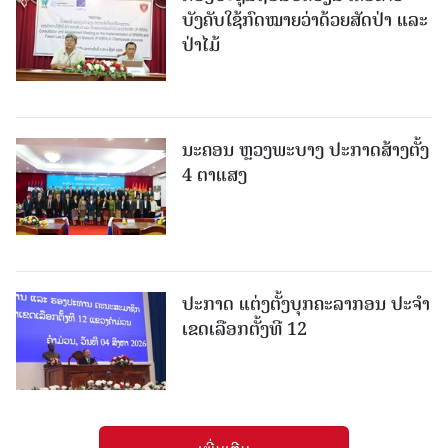
ບັງຄັບໃຊ້ກົດໝາຍວ່າດ້ວຍສັດປ່າ ແລະ
ປ່າໄມ້
ນະຄອນ ຫຼວງພະບາງ ປະ​ກາດ​ສ້າງ​ຕັ້ງ
4 ຕາແສງ
ປະກາດ ແຕ່ງຕັ້ງບຸກຄະລາກອນ ປະຈໍາ
ເຂດເລືອກຕັ້ງທີ 12
ເພີ່ມເຕີມ