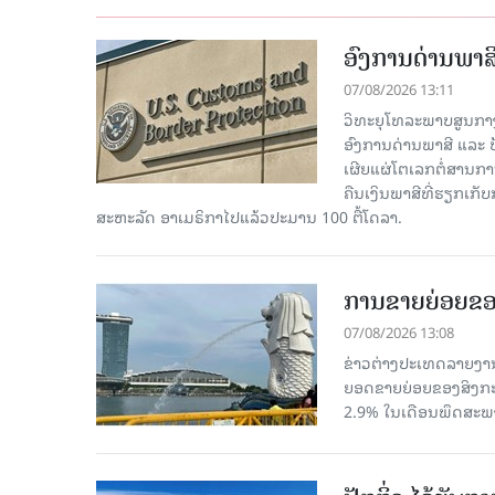
ອົງການດ່ານພາສີ
07/08/2026 13:11
ວິທະຍຸໂທລະພາບສູນກາງຈີ
ອົງການດ່ານພາສີ ແລະ 
ເຜີຍແຜ່ໂຕເລກຕໍ່ສານກາ
ຄືນເງິນພາສີທີ່ຮຽກເກັ
ສະຫະລັດ ອາເມຣິກາໄປແລ້ວປະມານ 100 ຕື້ໂດລາ.
ການຂາຍຍ່ອຍຂອ
07/08/2026 13:08
ຂ່າວຕ່າງປະເທດລາຍງານວ
ຍອດຂາຍຍ່ອຍຂອງສິງກະໂປ
2.9% ໃນເດືອນພຶດສະພ