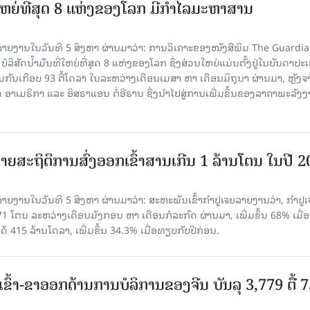
ທີ່ໃຫຍ່ທີ່ສຸດ 8 ແຫ່ງຂອງໂລກ ມີກຳໄລມະຫາສານ
າຍງານໃນວັນທີ 5 ສິງຫາ ຜ່ານມາວ່າ: ການວິເຄາະຂອງໜັງສືພິມ The Guardi
 ບໍລິສັດນ້ຳມັນທີ່ໃຫຍ່ທີ່ສຸດ 8 ແຫ່ງຂອງໂລກ ຊຶ່ງສ່ວນໃຫຍ່ແມ່ນຕັ້ງຢູ່ໃນບັນດາປ
ມກັນເກືອບ 93 ຕື້ໂດລາ ໃນລະຫວ່າງເດືອນເມສາ ຫາ ເດືອນມິຖຸນາ ຜ່ານມາ, ຫຼັງຈ
າເມຣິກາ ແລະ ອິສຣາແອນ ຕໍ່ອີຣານ ຊຶ່ງນຳໄປສູ່ການເພີ່ມຂຶ້ນຂອງລາຄາພະລັງ
ຍສະຖິຕິການສົ່ງອອກເຂົ້າສານເກີນ 1 ລ້ານໂຕນ ໃນປີ 
ຍງານໃນວັນທີ 5 ສິງຫາ ຜ່ານມາວ່າ: ສະຫະພັນເຂົ້າກຳປູເຈຍລາຍງານວ່າ, ກໍາປູເ
471 ໂຕນ ລະຫວ່າງເດືອນມັງກອນ ຫາ ເດືອນກໍລະກົດ ຜ່ານມາ, ເພີ່ມຂຶ້ນ 68% ເມື
ດ້ 415 ລ້ານໂດລາ, ເພີ່ມຂຶ້ນ 34.3% ເມື່ອທຽບກັບປີກ່ອນ.
ເຂົ້າ-ຂາອອກດ້ານການບໍລິການຂອງຈີນ ບັນລຸ 3,779 ຕື້ 