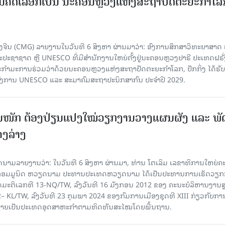
ບການຄັດເລືອກເປັນ ນະຄອນຫຼວງແຫ່ງສະຖາປັດຕະຍະກຳໂລ
ຈີນ (CMG) ລາຍງານໃນວັນທີ 6 ສິງຫາ ຜ່ານມາວ່າ: ອົງການສຶກສາວິທະຍາສາດ
ຊາຊາດ ຫຼື UNESCO ທີ່ມີສຳນັກງານໃຫຍ່ຕັ້ງຢູ່ນະຄອນ​ຫຼວງປາຣີ ປະເທດຝຣັ່ງ
ກຳມະການຮ່ວມວ່າດ້ວຍນະຄອນຫຼວງແຫ່ງສະຖາປັດຕະຍະກຳໂລກ, ປັກກິ່ງ ໄດ້ຮັ
ົງການ UNESCO ແລະ ສະມາ​ຄົມສະຖາປະນິກສາກົນ ປະຈຳປີ 2029.
ັ້ນໜັກ ຕ້ອງ​ປ່ຽນ​ແປງ​ໃໝ່​ວຽກ​ງານ​ວາງ​ແຜນ​ຜັງ ແລະ ​ພັດ
ຄງ​ລ່າງ
າຍງານວ່າ: ໃນ​ວັນ​ທີ 6 ສິງ​ຫາ ຜ່ານມາ, ທ່ານ ໂຕ​ເລິມ ເລ​ຂາ​ທິ​ການ​ໃຫຍ່​ຄະ​ນ
​ກອມ​ມູ​ນິດ ຫວຽດ​ນາມ ປະ​ທານ​ປະ​ເທດຫວຽດ​ນາມ ໄດ້​ເປັນ​ປະ​ທານ​ການ​ເຮັດ​ວຽກ​ກ
ບັດ​ມະ​ຕິ​ເລກ​ທີ 13-NQ/TW, ລົງວັນ​ທີ 16 ມັງ​ກອນ 2012 ຂອງ ຄະ​ນະ​ບໍ​ລິ​ຫານ​ງານ​ສ
– KL/TW, ​ລົງວັນ​ທີ 23 ກຸມ​ພາ 2024 ຂອງ​ກົມ​ການ​ເມື​ອງ​ຊຸດ​ທີ XIII ກ່ຽວ​ກັບ​ການກ
າຍ​ເປັນ​ປະ​ເທດ​ອຸດ​ສາ​ຫະ​ກຳ​ຕາມ​ທິດ​ທັນ​ສະ​ໄໝ​ໂດຍ​ພື້ນ​ຖານ.