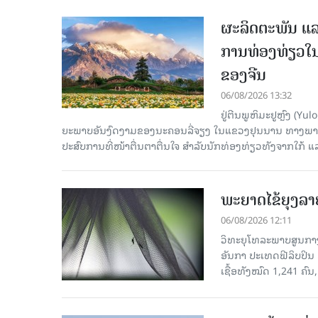
ຜະລິດຕະພັນ ແລ
ການທ່ອງທ່ຽວໃນ
ຂອງຈີນ
06/08/2026 13:32
ຢູ່ຕີນພູຫິມະຢູຫຼົງ (
ຍະພາບອັນງົດງາມຂອງນະຄອນລີ່ຈຽງ ໃນແຂວງຢຸນນານ ທາງພາກຕາເ
ປະສົບການທີ່ໜ້າຕື່ນຕາຕື່ນໃຈ ສຳລັບນັກທ່ອງທ່ຽວທັງຈາກໃກ້ ແ
ພະຍາດໄຂ້ຍຸງລາ
06/08/2026 12:11
ວິທະຍຸໂທລະພາບສູນກາງຈ
ອັນກາ ປະເທດຟີລິບປິນ 
ເຊື້ອ​ທັງ​ໝົດ 1,241 ຄົນ