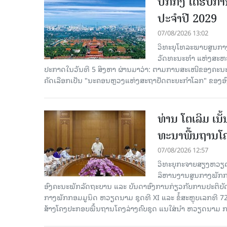
ປັກກິ່ງ ໄດ້ຮັ
ປະຈຳປີ 2029
07/08/2026 13:02
ວິທະຍຸໂທລະພາບສູນກາງ
ວັດທະນະທຳ ແຫ່ງສະຫະປະ
ປະກາດໃນວັນທີ 5 ສິງຫາ ຜ່ານມາວ່າ: ຕາມການສະເໜີຂອງຄະນະ
ຄັດ​ເລືອກເປັນ "ນະຄອນຫຼວງແຫ່ງສະຖາປັດຕະຍະກຳໂລກ" ຂອງອ
ທ່ານ ໂຕ​ເລິມ ເນ
ທະ​ນາ​ພື້ນ​ຖານ​ໂ
07/08/2026 12:57
ວິທະຍຸກະຈາຍສຽງຫວຽດນາມລ
ລິ​ຫານ​ງານ​ສູນ​ກາງ​ພັກ
ອົງ​ຄະ​ນະ​ພັກ​ລັດ​ຖະ​ບານ ແລະ ບັນ​ດາ​ອົງ​ການ​ກ່ຽວ​ກັບ​ການ​ປະ​ຕິ​
ກາງ​ພັກ​ກອມ​ມູ​ນິດ ຫວຽດ​ນາມ ຊຸດ​ທີ XI ແລະ ຂໍ້​ສະ​ຫຼຸບ​ເລກ​ທີ 72
ສ້າງ​ໂຄງ​ປະ​ກອບ​ພື້ນ​ຖານ​ໂຄງ​ລ່າງຄົບ​ຊຸດ ແນ​ໃສ່​ນຳ ຫວຽດ​ນາມ ກ