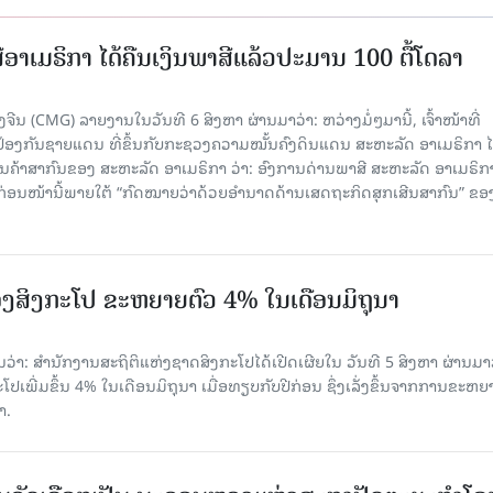
ອາເມຣິກາ ໄດ້ຄືນເງິນພາສີແລ້ວປະມານ 100 ຕື້ໂດລາ
ນ (CMG) ລາຍງານໃນວັນທີ 6 ສິງຫາ ຜ່ານມາວ່າ: ຫວ່າງມໍ່ໆມານີ້, ເຈົ້າໜ້າທີ່
ປ້ອງກັນຊາຍແດນ ທີ່ຂຶ້ນກັບກະຊວງຄວາມໝັ້ນຄົງດິນແດນ ສະຫະລັດ ອາເມຣິກາ ໄ
ນຄ້າສາກົນຂອງ ສະຫະລັດ ອາເມຣິກາ ວ່າ: ອົງການດ່ານພາສີ ສະຫະລັດ ອາເມຣິກາ
ບກ່ອນໜ້ານີ້ພາຍໃຕ້ “ກົດໝາຍວ່າດ້ວຍອຳນາດດ້ານເສດຖະກິດສຸກເສີນສາກົນ” ຂອ
ງສິງກະໂປ ຂະຫຍາຍຕົວ 4% ໃນເດືອນມິຖຸນາ
່າ: ສຳນັກງານສະຖິຕິແຫ່ງຊາດສິງກະໂປໄດ້ເປີດເຜີຍໃນ ວັນທີ 5 ສິງຫາ ຜ່ານມາວ
ເພີ່ມຂຶ້ນ 4% ໃນເດືອນມິຖຸນາ ເມື່ອທຽບກັບປີກ່ອນ ຊຶ່ງເລັ່ງຂຶ້ນຈາກການຂະຫຍ
າ.