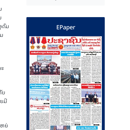
ຍ
ນ
ຸດົມ
EPaper
າມ
ຈະ
ັບ
ຍມີ
ໃຫຍ່