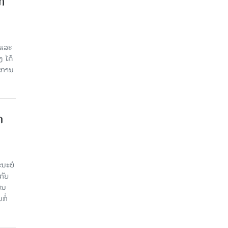
ກ
 ແລະ
 ໄດ້
ບການ
​
ະ​ບໍ​
ັບ​
ູນ​
ໍ່​