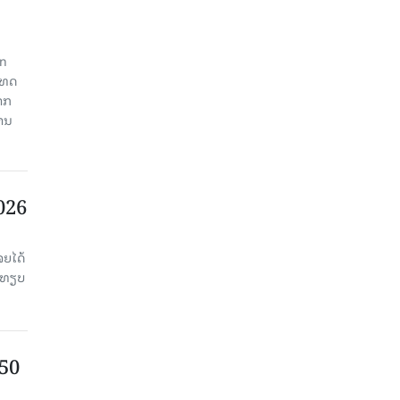
an
ະເທດ
າກ
ງານ
2026
ຈຍໄດ້
່ອທຽບ
750