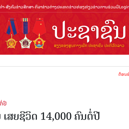
ຳ-ສັງຄົມ
ຂ່າວສືກສາ-ກິລາ
ຂ່າວຕ່າງປະເທດ
ຂ່າວທ່ອງທ່ຽວ
ຂ່າວການຮ່ວມມື
Logi
ຕ້ອນຮັບປີທ່ອງ
່ປີ
 ເສຍຊີວິດ 14,000 ຄົນຕໍ່ປີ