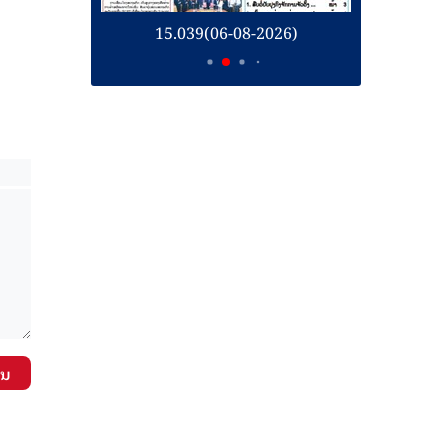
26)
15.039(06-08-2026)
1
ັນ