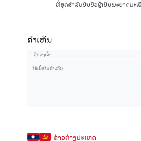
ທີ່ສຸດສຳລັບປິ່ນປົວຜູ້ເປັນພະຍາດມະ
ຄໍາເຫັນ
ຂ່າວຕ່າງປະເທດ