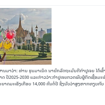
າວ່າ: ທ່ານ ຮຸນມາເນັດ ນາຍົກລັດຖະມົນຕີກຳປູ​ເຈຍ ​ໄດ້​ເຂົ້າ
ີ2025-2030 ​ແລະ​ກ່າວ​ວ່າ:ກຳປູ​ເຈຍກວດພົບ​ຜູ້​ຕິດ​ເຊື້ອ​ມະ​ເຮ
ພະຍາດ​ມະ​ເຮັງ​ເກືອບ 14,000 ຄົນ​ຕໍ່​ປີ ຊຶ່ງນັບວ່າສູງຫາກທຽບກັບ