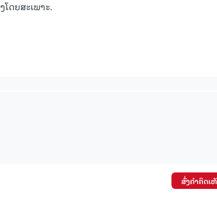
ເຮັງໂດຍສະເພາະ.
15.040(07-08-20
ສົ່ງຄໍາຄິດເຫ