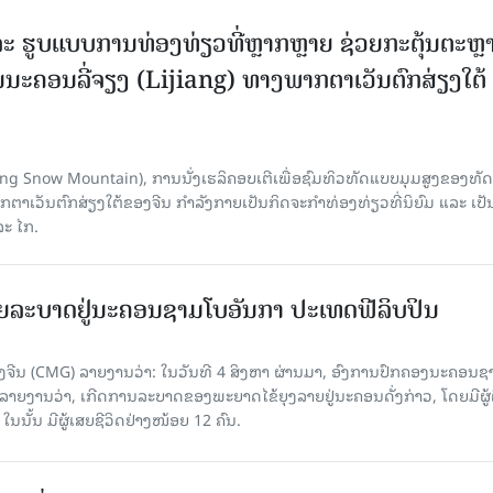
ະ ຮູບແບບການທ່ອງທ່ຽວທີ່ຫຼາກຫຼາຍ ຊ່ວຍກະຕຸ້ນຕະຫຼ
ນະຄອນລີ່ຈຽງ (Lijiang) ທາງພາກຕາເວັນຕົກສ່ຽງໃຕ້
Yulong Snow Mountain), ການນັ່ງເຮລິຄອບເຕີເພື່ອຊົມທິວທັດແບບມຸມສູງຂອງທັດ
ວັນຕົກສ່ຽງໃຕ້ຂອງຈີນ ກຳລັງກາຍເປັນກິດຈະກຳທ່ອງທ່ຽວທີ່ນິຍົມ ແລະ ເປັ
ລະ ໄກ.
ຍລະບາດຢູ່ນະຄອນຊາມໂບ​ອັນກາ ປະເທດຟີລິບປິນ
ີນ (CMG) ລາຍງານວ່າ: ໃນວັນທີ 4 ສິງ​ຫາ ຜ່ານມາ, ອົງການ​ປົກ​ຄອງນະຄອນຊ
ລາຍ​ງານວ່າ, ເກີດ​ການລະບາດ​ຂອງພະຍາດໄຂ້ຍຸງລາຍຢູ່ນະຄອນດັ່ງກ່າວ, ໂດຍມີຜູ້
, ໃນນັ້ນ ມີຜູ້ເສຍຊີວິດຢ່າງໜ້ອຍ 12 ຄົນ.