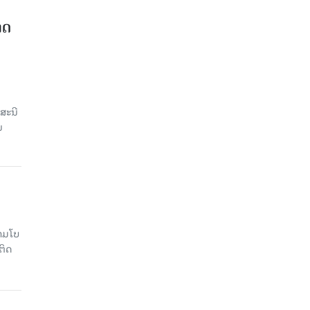
າດ
ສະນີ
ນ
າມໂບ​
ຕິດ