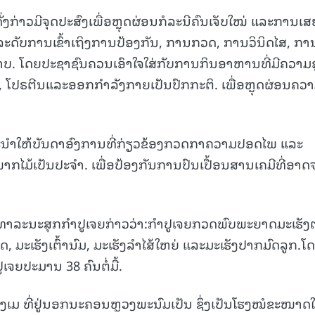
່ງກ່າວມີຈຸດປະສົງເພື່ອຫຼຸດຜ່ອນກໍລະນີຄົນເຈັບໃໝ່ ແລະການເສ
ະດັບການເຂົ້າເຖິງການປ້ອງກັນ, ການກວດ, ການວິນິດໄສ, ກາ
ພາບ. ໂດຍປະຊາຊົນຄວນເອົາໃຈໃສ່ກັບການກິນອາຫານທີ່ມີຄວາມອ
, ໂປຣຕີນແລະອອກກໍາລັງກາຍເປັນປົກກະຕິ. ເພື່ອຫຼຸດຜ່ອນຄວ
ແນະນຳໃຫ້ບັນດາອົງການທີ່ກ່ຽວຂ້ອງກວດກາຄວາມປອດໄພ ແລະ
ໄມ້ເປັນປະຈຳ. ເພື່ອປ້ອງກັນການປົນເປື້ອນສານເຄມີທີ່ອາດ
ທາລະນະສຸກກຳປູເຈຍກ່າວວ່າ:ກຳປູເຈຍກວດພົບພະຍາດມະເຮັງຕ
, ມະເຮັງເຕົ້ານົມ, ມະເຮັງລຳໄສ້ໃຫຍ່ ແລະມະເຮັງປາກມົດລູກ.ໂດ
ເຈຍປະມານ 38 ຄົນຕໍ່ມື້.
ອງເມ ທີ່ຢູ່ນອກນະຄອນຫຼວງພະນົມເປັນ ຊຶ່ງເປັນໂຮງໝໍຂະໜາດ