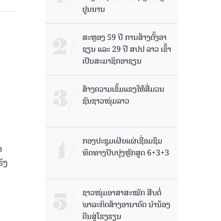
ຢູນນານ
ສະຫຼອງ 59 ປີ ການສ້າງຕັ້ງອາ
ຊຽນ ແລະ 29 ປີ ສປປ ລາວ ເຂົ້າ
ເປັນສະມາຊິກອາຊຽນ
ສ້າງຄວາມເຂັ້ມແຂງໃຫ້ສື່ມວນ
ຊົນຊາວໜຸ່ມລາວ
ກອງປະຊຸມເຜີຍແຜ່ເຊື່ອມຊຶມ
​
ທິດທາງປັບປຸງຫຼັກສູດ 6+3+3
ັງ​
ຊາວໜຸ່ມອາສາສະໝັກ ສືບຕໍ່
ພາລະກິດສ້າງອານາຄົດ ນໍານ້ອງ
ຄືນສູ່ໂຮງຮຽນ