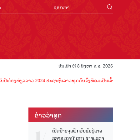
n
ວັນເສົາ ທີ 8 ສິງຫາ ຄ.ສ. 2026
ທ່ຽວລາວ 2024 ປະຊາຊົນລາວທຸກຄົນຈົ່ງພ້ອມເປັນເຈົ້າພາບທີ່ດີ ຕ້ອນຮັບນັກທ
ຂ່າວ​ລ່າ​ສຸດ
ເປີດປ້າຍຈຸດຝຶກອົບຮົມຢູ່ລາວ
ຂອງສະຖາບັນການຊ່າງແຂວງ