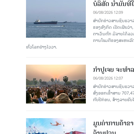
ບໍລິສັດ ນ້ຳມັນ
06/08/2026 12:09
ສຳນັກຂ່າວສານຊິນຮວາລ
ຂອງອັງກິດ ເປີດເຜີຍວ່າ,
ຕາເວັນຕົກ ມີລາຍໄດ້ລວ
ການໂຈມຕີຂອງສະຫະລັດ ອ
ທົ່ວໂລກຢ່າງໄວວາ.
ກຳປູເຈຍ ຈະທຳລາ
06/08/2026 12:07
ສຳນັກຂ່າວສານຊິນຮວາລາ
ສົ່ງອອກເຂົ້າສານ 707,
ກັບປີກ່ອນ, ສ້າງລາຍຮັບໄ
ມູນຄ່າການຄ້າຂາ
ລ້ານຢວນ