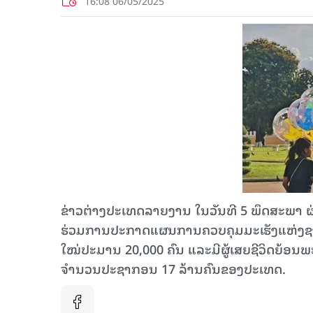
16:08 06/05/2025
ຂ່າວຕ່າງປະເທດລາຍງານ ໃນວັນ​ທີ 5 ພຶດສະພາ ຜ່ານມ
ຮ່ວມ​ການ​ປະກາດ​ແຜນການ​ຄວບ​ຄຸມ​ມະ​ເຮັງ​ແຫ່ງ​ຊາດ ປ
ໃໝ່​ປະມານ 20,000 ຄົນ ​ແລະ​ມີ​ຜູ້​ເສຍ​ຊີວິດ​ຍ້ອນ​
ຈຳນວນ​​ປະຊາກອນ 17 ລ້ານ​ຄົນ​ຂອງ​ປະ​ເທດ.