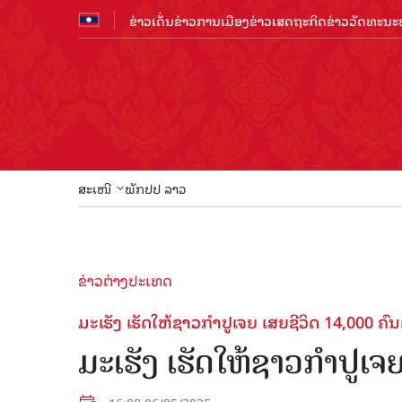
ຂ່າວເດັ່ນ
ຂ່າວການເມືອງ
ຂ່າວເສດຖະກິດ
ຂ່າວວັດທະນະທ
ສະເໜີ
ພັກປປ ລາວ
ຂ່າວຕ່າງປະເທດ
ມະເຮັງ ເຮັດໃຫ້ຊາວກຳປູເຈຍ ເສຍຊີວິດ 14,000 ຄົນຕໍ
ມະເຮັງ ເຮັດໃຫ້ຊາວກຳປູເຈຍ