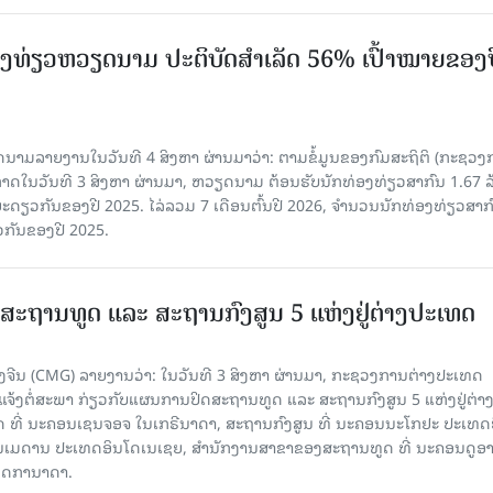
ງ​ທ່ຽວຫວຽດນາມ ​ປະ​ຕິ​ບັດ​ສຳ​ເລັດ 56% ເປົ້າ​ໝາຍຂອງ
ລາຍງານໃນວັນທີ 4 ສິງຫາ ຜ່ານມາວ່າ: ຕາມ​ຂໍ້​ມູນ​ຂອງ​ກົມ​ສະ​ຖິ​ຕິ (ກະ​ຊວງ​
າດ​ໃນ​ວັນ​ທີ 3 ສິງ​ຫາ​ ຜ່ານມາ, ຫວຽດ​ນາມ ຕ້ອນ​ຮັບ​ນັກທ່ອງ​ທ່ຽວ​ສາ​ກົນ 1.67 ລ
ລ​ຍະ​ດຽວ​ກັນ​ຂອງ​ປີ 2025. ໄລ່​ລວມ 7 ເດືອນ​ຕົ້ນ​ປີ 2026, ຈຳ​ນວນ​ນັກ​ທ່ອງ​ທ່ຽວ​ສາ​ກົ
ວ​ກັນ​ຂອງ​ປີ​ 2025.
ສະຖານທູດ ແ​ລະ ສະຖານກົງສູນ 5 ແຫ່ງ​ຢູ່​ຕ່າງ​ປະ​ເທດ
ຈີນ (CMG) ລາຍງານວ່າ: ໃນວັນທີ 3 ສິງ​ຫາ ຜ່ານມາ, ກະຊວງການຕ່າງປະເທດ
ແຈ້ງຕໍ່ສະພາ ກ່ຽວກັບແຜນການປິດສະຖານທູດ ແ​ລະ ສະຖານກົງສູນ 5 ແຫ່ງຢູ່​ຕ່າງ​
 ທີ່ ນະຄອນເຊນຈອຈ ໃນເກຣີນາດາ, ສະຖານກົງສູນ ທີ່ ນະຄອນນະໂກຢະ ປະເທດຍີ່
ອນເມດານ ປະເທດອິນໂດເນເຊຍ, ສຳນັກງານສາຂາຂອງສະຖານທູດ ທີ່ ນະຄອນດູອ
ເທດການາດາ.