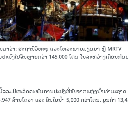
ານມາວ່າ: ສະຖານີວິທະຍຸ ແລະໂທລະພາບມຽນມາ ຫຼື MRTV
ປະມົງໄປຈີນຫຼາຍກວ່າ 145,000 ໂຕນ ໃນລະຫວ່າງເດືອນກັນ
ນີ້ລວມມີຜະລິດຕະພັນການປະມົງທີ່ຈັບຈາກແຫຼ່ງນໍ້າທຳມະຊາດ
5,947 ລ້ານໂດລາ ແລະ ສິນໃນນ້ຳ 5,000 ກວ່າໂຕນ, ມູນຄ່າ 13,