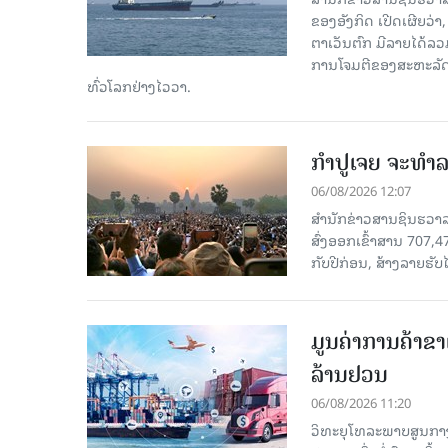
ຂອງອັງກິດ ເປີດເຜີຍວ່າ,
ຕາເວັນຕົກ ມີລາຍໄດ້ລວ
ການໂຈມຕີຂອງສະຫະລັດ ອ
ທົ່ວໂລກຢ່າງໄວວາ.
ກຳປູເຈຍ ຈະທຳລາ
06/08/2026 12:07
ສຳນັກຂ່າວສານຊິນຮວາລາ
ສົ່ງອອກເຂົ້າສານ 707,
ກັບປີກ່ອນ, ສ້າງລາຍຮັບໄ
ມູນຄ່າການຄ້າຂາ
ລ້ານຢວນ
06/08/2026 11:20
ວິທະຍຸໂທລະພາບສູນກາງ