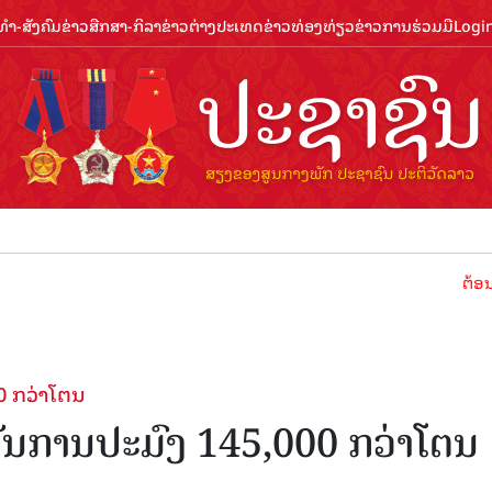
ຳ-ສັງຄົມ
ຂ່າວສືກສາ-ກິລາ
ຂ່າວຕ່າງປະເທດ
ຂ່າວທ່ອງທ່ຽວ
ຂ່າວການຮ່ວມມື
Logi
ຕ້ອນຮັບປີທ່ອງ
0 ກວ່າໂຕນ
ັນການປະມົງ 145,000 ກວ່າໂຕນ