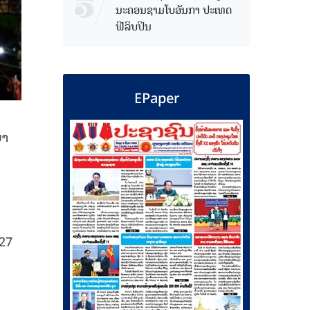
ນະຄອນຊາມໂບ​ອັນກາ ປະເທດ
ຟີລິບປິນ
EPaper
ຍາ
427