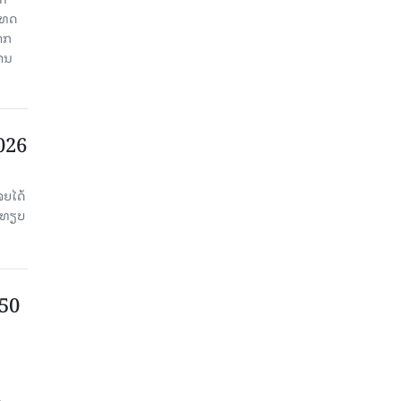
ະເທດ
າກ
ງານ
2026
ຈຍໄດ້
່ອທຽບ
750
ນ