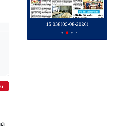
26)
15.038(05-08-2026)
1
ັນ
າດ