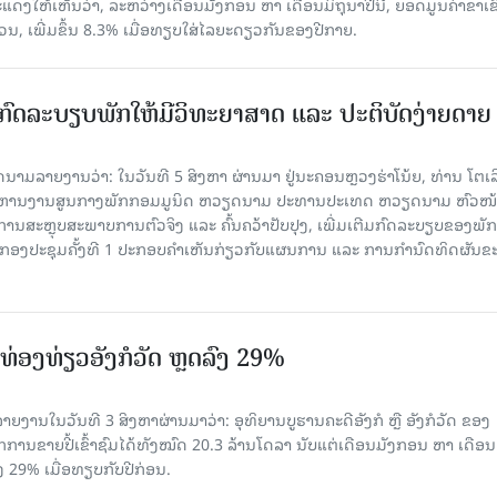
ສະແດງໃຫ້ເຫັນວ່າ, ລະຫວ່າງເດືອນມັງກອນ ຫາ ເດືອນມິຖຸນາປີນີ້, ຍອດມູນຄ່າຂາເຂົ
ວນ, ເພີ່ມຂຶ້ນ 8.3% ເມື່ອທຽບໃສ່ໄລຍະດຽວກັນຂອງປີກາຍ.
ົດລະບຽບພັກໃຫ້ມີວິທະຍາສາດ ແລະ ປະຕິບັດງ່າຍດາຍ
ລາຍງານວ່າ: ໃນ​ວັນ​ທີ 5 ສິງ​ຫາ ຜ່ານມາ ຢູ່ນະຄອນຫຼວງຮ່າ​ໂນ້ຍ, ທ່ານ ໂຕ​ເລິ
ໍ​ລິ​ຫານ​ງານ​ສູນ​ກາງ​ພັກ​ກອມ​ມູ​ນິດ ຫວຽດ​ນາມ ປະ​ທານ​ປະ​ເທດ ຫວຽດ​ນາມ ຫົວ​ໜ້າ
​ການ​ສະ​ຫຼຸບ​ສະ​ພ​າບ​ການ​ຕົວ​ຈິງ ແລະ ຄົ້ນ​ຄວ້າ​ປັບ​ປຸງ, ເພີ່ມ​ເຕີມ​ກົດ​ລະ​ບຽບ​ຂອງ​ພັກ
ານກອງ​ປະ​ຊຸມ​ຄັ້ງ​ທີ 1 ປະ​ກອບ​ຄຳ​ເຫັນ​ກ່ຽວ​ກັບ​ແຜນ​ການ ແລະ ການ​ກຳ​ນົດ​ທິດ​ຜັນ​ຂ
່ອງທ່ຽວອັງກໍວັດ ຫຼດລົງ 29%
ຍງານໃນວັນທີ 3 ສິງຫາຜ່ານມາວ່າ: ອຸທິຍານບູຮານຄະດີອັງກໍ ຫຼື ອັງກໍວັດ ຂອງ
ກການຂາຍປີ້ເຂົ້າຊົມໄດ້ທັງໝົດ 20.3 ລ້ານໂດລາ ນັບແຕ່ເດືອນມັງກອນ ຫາ ເດືອນ
ົງ 29% ເມື່ອທຽບກັບປີກ່ອນ.