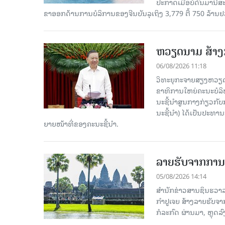
ປະກາດເມື່ອບໍ່ດົນມານີ້
ຂາອອກດ້ານການບໍລິການຂອງຈີນບັນລຸເຖິງ 3,779 ຕື້ 750 ລ້ານຢ
ຫວຽດນາມ ສ້າງກ
06/08/2026 11:18
ວິທະຍຸກະຈາຍສຽງຫວຽດນາມ
ຂາ​ທິ​ການ​ໃຫຍ່​ຄະ​ນະ​ບ
ນະ​ຊີ້​ນຳ​ສູນ​ກາງ​ກ່ຽວ​ກັບ
ນະ​ຊີ້​ນຳ) ໄດ້​ເປັນ​ປະ​ທ
ຍາຍ​ໜ້າ​ທີ່​ຂອງ​ຄະ​ນະ​ຊີ້​ນຳ.
ລາຍຮັບຈາກການທ
05/08/2026 14:14
ສຳນັກຂ່າວສານຊິນຮວາລາ
ກຳປູເຈຍ ສ້າງລາຍຮັບຈາ
ກໍລະກົດ ຜ່ານມາ, ຫຼຸດລ