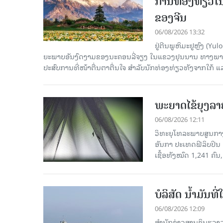
ການທ່ອງທ່ຽວໃນ
ຂອງຈີນ
06/08/2026 13:32
ຢູ່ຕີນພູຫິມະຢູຫຼົງ (
ຍະພາບອັນງົດງາມຂອງນະຄອນລີ່ຈຽງ ໃນແຂວງຢຸນນານ ທາງພາກຕາເ
ປະສົບການທີ່ໜ້າຕື່ນຕາຕື່ນໃຈ ສຳລັບນັກທ່ອງທ່ຽວທັງຈາກໃກ້ ແ
ພະຍາດໄຂ້ຍຸງລາ
06/08/2026 12:11
ວິທະຍຸໂທລະພາບສູນກາງຈ
ອັນກາ ປະເທດຟີລິບປິນ 
ເຊື້ອ​ທັງ​ໝົດ 1,241 ຄົນ
ບໍລິສັດ ນ້ຳມັນ
06/08/2026 12:09
ສຳນັກຂ່າວສານຊິນຮວາລ