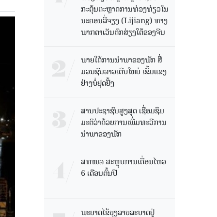
ກະຕຸ້ນຕະຫຼາດການທ່ອງທ່ຽວໃນ
ນະຄອນລີ່ຈຽງ (Lijiang) ທາງ
ພາກຕາເວັນຕົກສ່ຽງໃຕ້ຂອງຈີນ
ພາຍໃຕ້ການນໍາພາຂອງພັກ ສື່
ມວນຊົນລາວເຕີບໃຫຍ່ ເຂັ້ມແຂງ
ຢ່າງບໍ່ຢຸດຢັ້ງ
ສານປະຊາຊົນສູງສຸດ ເຊື່ອມຊຶມ
ມະຕິວ່າດ້ວຍການເພີ່ມທະວີການ
ນຳພາຂອງພັກ
ສທໜລ ສະຫຼຸບການເຄື່ອນໄຫວ
6 ເດືອນຕົ້ນປີ
ພະຍາດໄຂ້ຍຸງລາຍລະບາດຢູ່