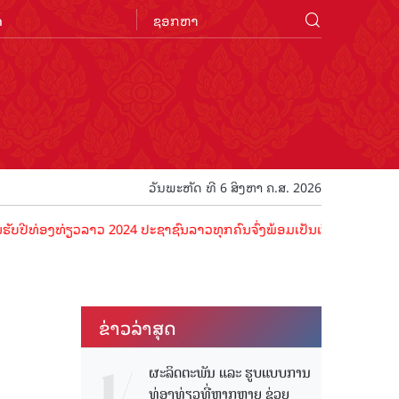
n
ວັນພະຫັດ ທີ 6 ສິງຫາ ຄ.ສ. 2026
ທ່ຽວລາວ 2024 ປະຊາຊົນລາວທຸກຄົນຈົ່ງພ້ອມເປັນເຈົ້າພາບທີ່ດີ ຕ້ອນຮັບນັກທ
ຂ່າວ​ລ່າ​ສຸດ
ຜະລິດຕະພັນ ແລະ ຮູບແບບການ
ທ່ອງທ່ຽວທີ່ຫຼາກຫຼາຍ ຊ່ວຍ