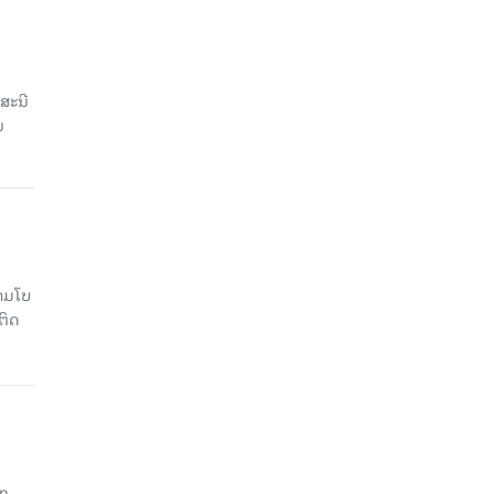
ສະນີ
ນ
າມໂບ​
ຕິດ
an