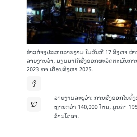
ຂ່າວຕ່າງປະເທດລາຍງານ ໃນວັນທີ 17 ສິງຫາ ຜ່
ລາຍງານວ່າ, ມຽນມາໄດ້ສົ່ງອອກຜະລິດຕະພັນການ
2023 ຫາ ເດືອນສິງຫາ 2025.
ລາຍງານລະບຸວ່າ: ການສົ່ງອອກໃນຄັ້ງ
ຫຼາຍກວ່າ 140,000 ໂຕນ, ມູນຄ່າ 19
ລ້ານໂດລາ.