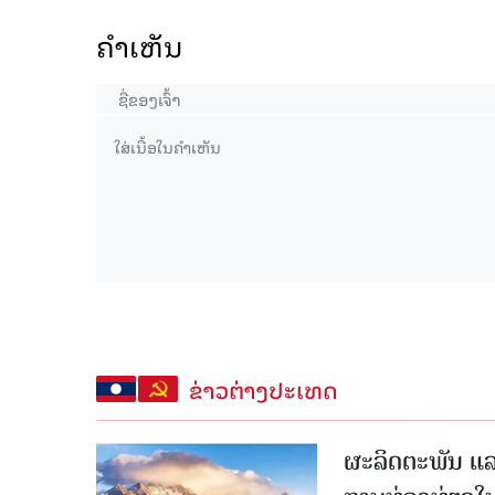
ຄໍາເຫັນ
ຂ່າວຕ່າງປະເທດ
ຜະລິດຕະພັນ ແລ