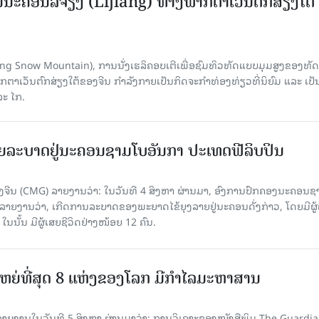
ນະຄອນລີ່ຈຽງ (Lijiang) ທາງພາກຕາເວັນຕົກສ່ຽງໃຕ້
Yulong Snow Mountain), ການນັ່ງເຮລິຄອບເຕີເພື່ອຊົມທິວທັດແບບມຸມສູງຂອງທັດ
ວັນຕົກສ່ຽງໃຕ້ຂອງຈີນ ກຳລັງກາຍເປັນກິດຈະກຳທ່ອງທ່ຽວທີ່ນິຍົມ ແລະ ເປັ
ລະ ໄກ.
ຍລະບາດຢູ່ນະຄອນຊາມໂບ​ອັນກາ ປະເທດຟີລິບປິນ
ີນ (CMG) ລາຍງານວ່າ: ໃນວັນທີ 4 ສິງ​ຫາ ຜ່ານມາ, ອົງການ​ປົກ​ຄອງນະຄອນຊ
ລາຍ​ງານວ່າ, ເກີດ​ການລະບາດ​ຂອງພະຍາດໄຂ້ຍຸງລາຍຢູ່ນະຄອນດັ່ງກ່າວ, ໂດຍມີຜູ້
, ໃນນັ້ນ ມີຜູ້ເສຍຊີວິດຢ່າງໜ້ອຍ 12 ຄົນ.
ທີ່ໃຫຍ່ທີ່ສຸດ 8 ແຫ່ງຂອງໂລກ ມີກຳໄລມະຫາສານ
າຍງານໃນວັນທີ 5 ສິງຫາ ຜ່ານມາວ່າ: ການວິເຄາະຂອງໜັງສືພິມ The Guardi