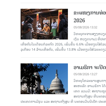
ຂະ​ແໜງ​ການ​ທ່ອ
2026
05/08/2026 13:32
ວິທະຍຸກະຈາຍສຽງຫວຽດນາມ
ເງິນ ຫວຽດ​ນາມ) ທີ່ປະ​ກ
ເທື່ອ​ຄົນ​ໃນ​ເດືອນ​ກໍ​ລະ​ກົດ 2026, ເພີ່ມ​ຂຶ້ນ 6.6% ເມື່ອ​ທຽບ​ໃສ່​ໄ
ລຸ​ເກືອບ 14 ລ້ານ​ເທື່ອ​ຄົນ, ເພີ່ມ​ຂຶ້ນ 13.8% ເມື່ອ​ທຽບ​ໃສ່​ໄລ​ຍະ​ດຽ
ອາເມຣິກາ ຈະປິດ
05/08/2026 13:27
ວິທະຍຸໂທລະພາບສູນກາງ
ສະຫະລັດ ອາເມຣິກາ ໄດ້
ເທດ ລວມມີ: ສະຖານທູດ
ສະຖານກົງສູນ ທີ່ນະຄ
ປະເທດກາເ​ມີຣຸນ ແລະ ສະຖານກົງສູນ ທີ່ ນະຄອນວີນນີເປັກ ປະ