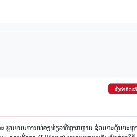
15.039(06-08-20
ສົ່ງຄໍາຄິດເຫ
ະ ຮູບແບບການທ່ອງທ່ຽວທີ່ຫຼາກຫຼາຍ ຊ່ວຍກະຕຸ້ນຕະຫຼ