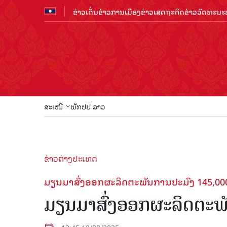
ຂ່າວເດັ່ນ
ຂ່າວການເມືອງ
ຂ່າວເສດຖະກິດ
ຂ່າວວັດທະນະທ
ສະເໜີ
ພັກປປ ລາວ
ຂ່າວຕ່າງປະເທດ
ມຽນມາສົ່ງອອກຜະລິດຕະພັນການປະມົງ 145,00
ມຽນມາສົ່ງອອກຜະລິດຕະພ