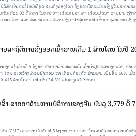
 ບໍລິສັດນ້ຳມັນທີ່ໃຫຍ່ທີ່ສຸດ 8 ແຫ່ງຂອງໂລກ ຊຶ່ງສ່ວນໃຫຍ່ແມ່ນຕັ້ງຢູ່ໃນບັນດາປ
ມກັນເກືອບ 93 ຕື້ໂດລາ ໃນລະຫວ່າງເດືອນເມສາ ຫາ ເດືອນມິຖຸນາ ຜ່ານມາ, ຫຼັງຈ
າເມຣິກາ ແລະ ອິສຣາແອນ ຕໍ່ອີຣານ ຊຶ່ງນຳໄປສູ່ການເພີ່ມຂຶ້ນຂອງລາຄາພະລັງ
ຍສະຖິຕິການສົ່ງອອກເຂົ້າສານເກີນ 1 ລ້ານໂຕນ ໃນປີ 
ຍງານໃນວັນທີ 5 ສິງຫາ ຜ່ານມາວ່າ: ສະຫະພັນເຂົ້າກຳປູເຈຍລາຍງານວ່າ, ກໍາປູເ
471 ໂຕນ ລະຫວ່າງເດືອນມັງກອນ ຫາ ເດືອນກໍລະກົດ ຜ່ານມາ, ເພີ່ມຂຶ້ນ 68% ເມື
ດ້ 415 ລ້ານໂດລາ, ເພີ່ມຂຶ້ນ 34.3% ເມື່ອທຽບກັບປີກ່ອນ.
ເຂົ້າ-ຂາອອກດ້ານການບໍລິການຂອງຈີນ ບັນລຸ 3,779 ຕື້ 
ຈີນ (CMG) ລາຍງານໃນວັນທີ 5 ສິງຫາ ຜ່ານມາວ່າ: ໂຕເລກທີ່ກະຊວງການຄ້າຈີ