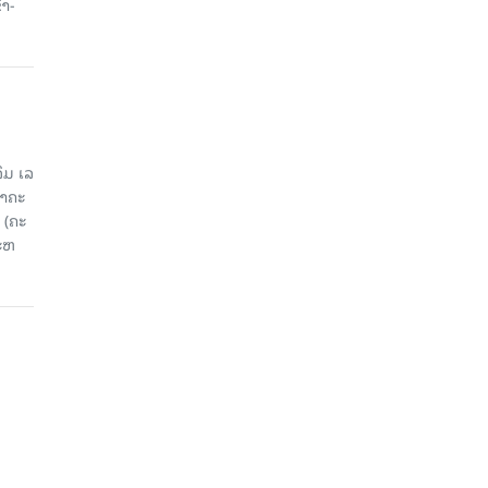
້າ-
ມ ເລ​
​ຄະ​
 (ຄະ​
ະ​ຫ