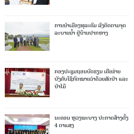
ການນໍາເມືອງທຸລະຄົມ ລົງຕິດຕາມຈຸດ
ລະບາຍນໍ້າ ຢູ່ບ້ານປາກຫາງ
ກອງປະຊຸມຖອນບົດຮຽນ ເຄືອຂ່າຍ
ບັງຄັບໃຊ້ກົດໝາຍວ່າດ້ວຍສັດປ່າ ແລະ
ປ່າໄມ້
ນະຄອນ ຫຼວງພະບາງ ປະ​ກາດ​ສ້າງ​ຕັ້ງ
4 ຕາແສງ