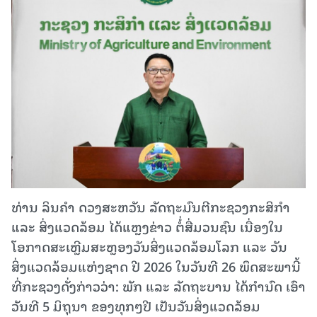
ທ່ານ ລິນຄໍາ ດວງສະຫວັນ ລັດຖະມົນຕີກະຊວງກະສິກຳ
ແລະ ສິ່ງແວດລ້ອມ ໄດ້ແຫຼງຂ່າວ ຕໍໍ່ສື່ມວນຊົນ ເນື່ອງໃນ
ໂອກາດສະເຫຼີມສະຫຼອງວັນສິ່ງແວດລ້ອມໂລກ ແລະ ວັນ
ສິ່ງແວດລ້ອມແຫ່ງຊາດ ປີ 2026 ໃນວັນທີ 26 ພຶດສະພານີ້
ທີ່ກະຊວງດັ່ງກ່າວວ່າ: ພັກ ແລະ ລັດຖະບານ ໄດ້ກໍານົດ ເອົາ
ວັນທີ 5 ມິຖຸນາ ຂອງທຸກໆປີ ເປັນວັນສິ່ງແວດລ້ອມ