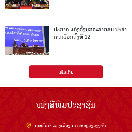
ປະກາດ ແຕ່ງຕັ້ງບຸກຄະລາກອນ ປະຈໍາ
ເຂດເລືອກຕັ້ງທີ 12
ເພີ່ມເຕີມ
ໜັງສືພິມປະຊາຊົນ
ຖະໜົນກຳແພງເມືອງ ນະຄອນຫຼວງວຽງຈັນ