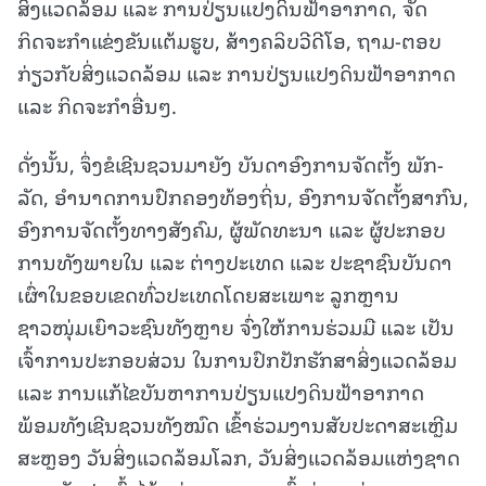
ສິ່ງແວດລ້ອມ ແລະ ການປ່ຽນແປງດິນຟ້າອາກາດ, ຈັດ
ກິດຈະກຳແຂ່ງຂັນແຕ້ມຮູບ, ສ້າງຄລິບວີດີໂອ, ຖາມ-ຕອບ
ກ່ຽວກັບສິ່ງແວດລ້ອມ ແລະ ການປ່ຽນແປງດິນຟ້າອາກາດ
ແລະ ກິດຈະກຳອື່ນໆ.
ດັ່ງນັ້ນ, ຈຶ່ງຂໍເຊີນຊວນມາຍັງ ບັນດາອົງການຈັດຕັ້ງ ພັກ-
ລັດ, ອໍານາດການປົກຄອງທ້ອງຖິ່ນ, ອົງການຈັດຕັ້ງສາກົນ,
ອົງການຈັດຕັ້ງທາງສັງຄົມ, ຜູ້ພັດທະນາ ແລະ ຜູ້ປະກອບ
ການທັງພາຍໃນ ແລະ ຕ່າງປະເທດ ແລະ ປະຊາຊົນບັນດາ
ເຜົ່າໃນຂອບເຂດທົ່ວປະເທດໂດຍສະເພາະ ລູກຫຼານ
ຊາວໜຸ່ມເຍົາວະຊົນທັງຫຼາຍ ຈົ່ງໃຫ້ການຮ່ວມມື ແລະ ເປັນ
ເຈົ້າການປະກອບສ່ວນ ໃນການປົກປັກຮັກສາສິ່ງແວດລ້ອມ
ແລະ ການແກ້ໄຂບັນຫາການປ່ຽນແປງດິນຟ້າອາກາດ
ພ້ອມທັງເຊີນຊວນທັງໝົດ ເຂົ້າຮ່ວມງານສັບປະດາສະເຫຼີມ
ສະຫຼອງ ວັນສິ່ງແວດລ້ອມໂລກ, ວັນສິ່ງແວດລ້ອມແຫ່ງຊາດ