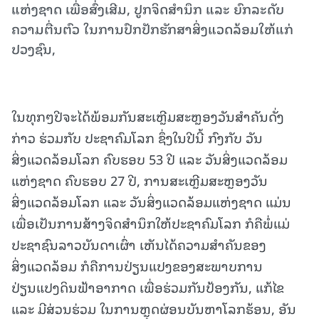
ແຫ່ງຊາດ ເພື່ອສົ່ງເສີມ, ປູກຈິດສໍານຶກ ແລະ ຍົກລະດັບ
ຄວາມຕື່ນຕົວ ໃນການປົກປັກຮັກສາສິ່ງແວດລ້ອມໃຫ້ແກ່
ປວງຊົນ,
ໃນທຸກໆປີຈະໄດ້ພ້ອມກັນສະເຫຼີມສະຫຼອງວັນສໍາຄັນດັ່ງ
ກ່າວ ຮ່ວມກັບ ປະຊາຄົມໂລກ ຊຶ່ງໃນປີນີ້ ກົງກັບ ວັນ
ສິ່ງແວດລ້ອມໂລກ ຄົບຮອບ 53 ປີ ແລະ ວັນສິ່ງແວດລ້ອມ
ແຫ່ງຊາດ ຄົບຮອບ 27 ປີ, ການສະເຫຼີມສະຫຼອງວັນ
ສິ່ງແວດລ້ອມໂລກ ແລະ ວັນສິ່ງແວດລ້ອມແຫ່ງຊາດ ແມ່ນ
ເພື່ອເປັນການສ້າງຈິດສໍານຶກໃຫ້ປະຊາຄົມໂລກ ກໍຄືພໍ່ແມ່
ປະຊາຊົນລາວບັນດາເຜົ່າ ເຫັນໄດ້ຄວາມສໍາຄັນຂອງ
ສິ່ງແວດລ້ອມ ກໍຄືການປ່ຽນແປງຂອງສະພາບການ
ປ່ຽນແປງດິນຟ້າອາກາດ ເພື່ອຮ່ວມກັນປ້ອງກັນ, ແກ້ໄຂ
ແລະ ມີສ່ວນຮ່ວມ ໃນການຫຼຸດຜ່ອນບັນຫາໂລກຮ້ອນ, ອັນ