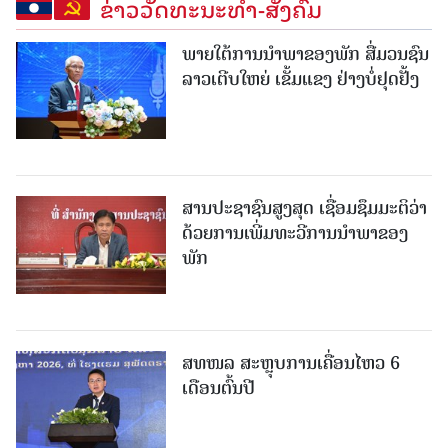
ຂ່າວວັດທະນະທຳ-ສັງຄົມ
ພາຍໃຕ້ການນໍາພາຂອງພັກ ສື່ມວນຊົນ
ລາວເຕີບໃຫຍ່ ເຂັ້ມແຂງ ຢ່າງບໍ່ຢຸດຢັ້ງ
ສານປະຊາຊົນສູງສຸດ ເຊື່ອມຊຶມມະຕິວ່າ
ດ້ວຍການເພີ່ມທະວີການນຳພາຂອງ
ພັກ
ສທໜລ ສະຫຼຸບການເຄື່ອນໄຫວ 6
ເດືອນຕົ້ນປີ