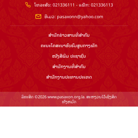
ໂທລະສັບ: 021336111 - ແຟັກ: 021336113
ອີເມວ:
pasaxonn@yahoo.com
ສຳ​ນັກ​ຂ່າວ​ສານ​ທີ່​ສຳ​ຄັນ​
ຄະນະໂຄສະນາອົບຮົມ​ສູນ​ກາງ​ພັກ
ໜັງສືພິມ ປະ​ຊາ​ຊົນ
ສຳ​ນັກ​ງານ​ທີ່​ສຳ​ຄັນ
ສຳ​ນັກ​ງານ​ປະ​ທານ​ປະ​ເທດ
ລິຂະສິດ ©2026 www.pasaxon.org.la. ສະຫງວນໄວ້ເຊິງສິດ
ທັງຫມົດ