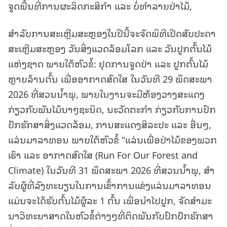
ຈູດພື້ນທີ່ການຜະລິດກະສິກຳ ແລະ ບໍ່ທຳລາຍປ່າໄມ້,
ສໍາລັບການສະເຫຼີມສະຫຼອງໃນປີນີ້ຈະຈັດພິທີເປີດສັບປະດາ
ສະເຫຼີມສະຫຼອງ ວັນສິ່ງແວດລ້ອມໂລກ ແລະ ວັນປູກຕົ້ນໄມ້
ແຫ່ງຊາດ ພາຍໃຕ້ຫົວຂໍ້: ຢຸດການຈູດປ່າ ແລະ ປູກຕົ້ນໄມ້
ຫຼາຍລ້ານຕົ້ນ ເພື່ອອາກາດສົດໃສ ໃນວັນທີ 29 ພຶດສະພາ
2026 ທີ່ສວນນໍ້າພຸ, ພາຍໃນງານຈະມີຫ້ອງວາງສະແດງ
ກ່ຽວກັບພັນໄມ້ນາໆຊະນິດ, ນະວັດຕະກໍາ ກ່ຽວກັບການປົກ
ປັກຮັກສາສິ່ງແວດລ້ອມ, ການສະແດງສິລະປະ ແລະ ອື່ນໆ,
ແລ່ນມາລາທອນ ພາຍໃຕ້ຫົວຂໍ້ "ແລ່ນເພື່ອປ່າໄມ້ຂອງພວກ
ເຮົາ ແລະ ອາກາດສົດໃສ (Run For Our Forest and
Climate) ໃນວັນທີ 31 ພຶດສະພາ 2026 ທີ່ສວນນໍ້າພຸ, ສໍາ
ລັບຜູ້ທີ່ລົງທະບຽນໃນການເຂົ້າການແຂ່ງແລ່ນມາລາທອນ
ແມ່ນຈະໄດ້ຮັບຕົ້ນໄມ້ຜູ້ລະ 1 ຕົ້ນ ເພື່ອນໍາໄປປູກ, ຈັດສໍາມະ
ນາວິທະຍາສາດໃນຫົວຂໍ້ຕ່າງໆທີ່ຕິດພັນກັບປົກປັກຮັກສາ