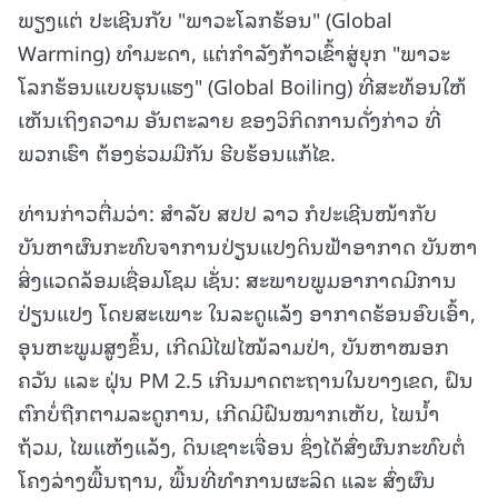
ພຽງແຕ່ ປະເຊີນກັບ "ພາວະໂລກຮ້ອນ" (Global
Warming) ທຳມະດາ, ແຕ່ກໍາລັງກ້າວເຂົ້າສູ່ຍຸກ "ພາວະ
ໂລກຮ້ອນແບບຮຸນແຮງ" (Global Boiling) ທີ່ສະທ້ອນໃຫ້
ເຫັນເຖິງຄວາມ ອັນຕະລາຍ ຂອງວິກິດການດັ່ງກ່າວ ທີ່
ພວກເຮົາ ຕ້ອງຮ່ວມມືກັນ ຮີບຮ້ອນແກ້ໄຂ.
ທ່ານກ່າວຕື່ມວ່າ: ສຳລັບ ສປປ ລາວ ກໍປະເຊີນໜ້າກັບ
ບັນຫາຜົນກະທົບຈາການປ່ຽນແປງດິນຟ້າອາກາດ ບັນຫາ
ສິ່ງແວດລ້ອມເຊື່ອມໂຊມ ເຊັ່ນ: ສະພາບພູມອາກາດມີການ
ປ່ຽນແປງ ໂດຍສະເພາະ ໃນລະດູແລ້ງ ອາກາດຮ້ອນອົບເອົ້າ,
ອຸນຫະພູມສູງຂຶ້ນ, ເກີດມີໄຟໄໝ້ລາມປ່າ, ບັນຫາໝອກ
ຄວັນ ແລະ ຝຸ່ນ PM 2.5 ເກີນມາດຕະຖານໃນບາງເຂດ, ຝົນ
ຕົກບໍ່ຖືກຕາມລະດູການ, ເກີດມີຝົນໝາກເຫັບ, ໄພນໍ້າ
ຖ້ວມ, ໄພແຫ້ງແລ້ງ, ດິນເຊາະເຈື່ອນ ຊຶ່ງໄດ້ສົ່ງຜົນກະທົບຕໍ່
ໂຄງລ່າງພື້ນຖານ, ພື້ນທີ່ທຳການຜະລິດ ແລະ ສົ່ງຜົນ