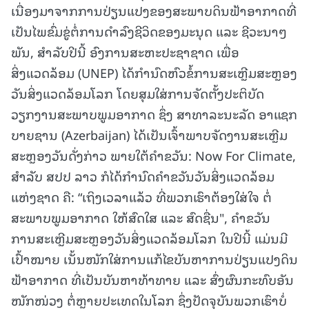
ເນື່ອງມາຈາກການປ່ຽນແປງຂອງສະພາບດິນຟ້າອາກາດທີ່
ເປັນໄພຂົ່ມຂູ່ຕໍ່ການດໍາລົງຊີວິດຂອງມະນຸດ ແລະ ຊີວະນາໆ
ພັນ, ສໍາລັບປີນີ້ ອົງການສະຫະປະຊາຊາດ ເພື່ອ
ສິ່ງແວດລ້ອມ (UNEP) ໄດ້ກໍານົດຫົວຂໍ້ການສະເຫຼີມສະຫຼອງ
ວັນສິ່ງແວດລ້ອມໂລກ ໂດຍສຸມໃສ່ການຈັດຕັ້ງປະຕິບັດ
ວຽກງານສະພາບພູມອາກາດ ຊຶ່ງ ສາທາລະນະລັດ ອາແຊກ
ບາຍຊານ (Azerbaijan) ໄດ້ເປັນເຈົ້າພາບຈັດງານສະເຫຼີມ
ສະຫຼອງວັນດັ່ງກ່າວ ພາຍໃຕ້ຄໍາຂວັນ: Now For Climate,
ສຳລັບ ສປປ ລາວ ກໍໄດ້ກໍານົດຄໍາຂວັນວັນສິ່ງແວດລ້ອມ
ແຫ່ງຊາດ ຄື: “ເຖິງເວລາແລ້ວ ທີ່ພວກເຮົາຕ້ອງໃສ່ໃຈ ຕໍ່
ສະພາບພູມອາກາດ ໃຫ້ສົດໃສ ແລະ ສົດຊື່ນ", ຄໍາຂວັນ
ການສະເຫຼີມສະຫຼອງວັນສິ່ງແວດລ້ອມໂລກ ໃນປີນີ້ ແມ່ນມີ
ເປົ້າໝາຍ ເນັ້ນໜັກໃສ່ການແກ້ໄຂບັນຫາການປ່ຽນແປງດິນ
ຟ້າອາກາດ ທີ່ເປັນບັນຫາທ້າທາຍ ແລະ ສົ່ງຜົນກະທົບອັນ
ໜັກໜ່ວງ ຕໍ່ຫຼາຍປະເທດໃນໂລກ ຊຶ່ງປັດຈຸບັນພວກເຮົາບໍ່