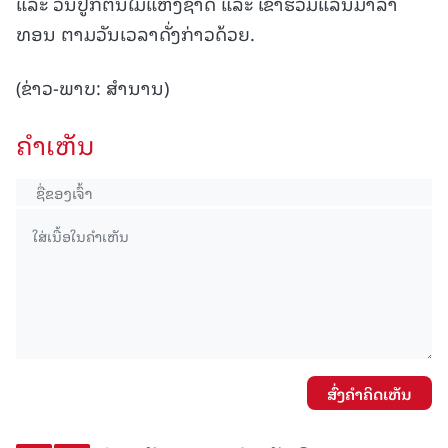
ແລະ ວັນປູກຕົ້ນໄມ້ແຫ່ງຊາດ ແລະ ເຂົ້າຮ່ວມແລ່ນມາລາ
ທອນ ຕາມວັນເວລາດັ່ງກ່າວດ້ວຍ.
(ຂ່າວ-ພາບ: ສຳນານ)
ຄໍາເຫັນ
ສົ່ງຄໍາຄິດເຫັນ