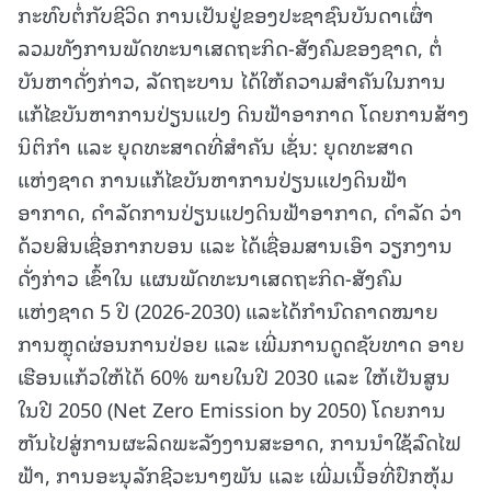
ກະທົບຕໍ່ກັບຊີວິດ ການເປັນຢູ່ຂອງປະຊາຊົນບັນດາເຜົ່າ
ລວມທັງການພັດທະນາເສດຖະກິດ-ສັງຄົມຂອງຊາດ, ຕໍ່
ບັນຫາດັ່ງກ່າວ, ລັດຖະບານ ໄດ້ໃຫ້ຄວາມສໍາຄັນໃນການ
ແກ້ໄຂບັນຫາການປ່ຽນແປງ ດິນຟ້າອາກາດ ໂດຍການສ້າງ
ນິຕິກຳ ແລະ ຍຸດທະສາດທີ່ສໍາຄັນ ເຊັ່ນ: ຍຸດທະສາດ
ແຫ່ງຊາດ ການແກ້ໄຂບັນຫາການປ່ຽນແປງດິນຟ້າ
ອາກາດ, ດຳລັດການປ່ຽນແປງດິນຟ້າອາກາດ, ດໍາລັດ ວ່າ
ດ້ວຍສິນເຊື່ອກາກບອນ ແລະ ໄດ້ເຊື່ອມສານເອົາ ວຽກງານ
ດັ່ງກ່າວ ເຂົ້າໃນ ແຜນພັດທະນາເສດຖະກິດ-ສັງຄົມ
ແຫ່ງຊາດ 5 ປີ (2026-2030) ແລະໄດ້ກຳນົດຄາດໝາຍ
ການຫຼຸດຜ່ອນການປ່ອຍ ແລະ ເພີ່ມການດູດຊັບທາດ ອາຍ
ເຮືອນແກ້ວໃຫ້ໄດ້ 60% ພາຍໃນປີ 2030 ແລະ ໃຫ້ເປັນສູນ
ໃນປີ 2050 (Net Zero Emission by 2050) ໂດຍການ
ຫັນໄປສູ່ການຜະລິດພະລັງງານສະອາດ, ການນໍາໃຊ້ລົດໄຟ
ຟ້າ, ການອະນຸລັກຊີວະນາໆພັນ ແລະ ເພີ່ມເນື້ອທີ່ປົກຫຸ້ມ