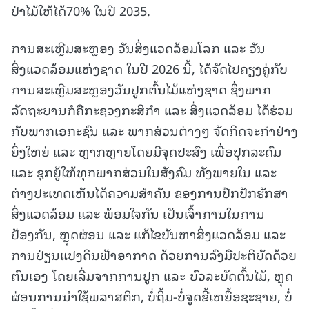
ປ່າໄມ້ໃຫ້ໄດ້70% ໃນປີ 2035.
ການສະເຫຼີມສະຫຼອງ ວັນສິ່ງແວດລ້ອມໂລກ ແລະ ວັນ
ສິ່ງແວດລ້ອມແຫ່ງຊາດ ໃນປີ 2026 ນີ້, ໄດ້ຈັດໄປຄຽງຄູ່ກັບ
ການສະເຫຼີມສະຫຼອງວັນປູກຕົ້ນໄມ້ແຫ່ງຊາດ ຊຶ່ງພາກ
ລັດຖະບານກໍຄືກະຊວງກະສິກຳ ແລະ ສິ່ງແວດລ້ອມ ໄດ້ຮ່ວມ
ກັບພາກເອກະຊົນ ແລະ ພາກສ່ວນຕ່າງໆ ຈັດກິດຈະກຳຢ່າງ
ຍິ່ງໃຫຍ່ ແລະ ຫຼາກຫຼາຍໂດຍມີຈຸດປະສົງ ເພື່ອປຸກລະດົມ
ແລະ ຊຸກຍູ້ໃຫ້ທຸກພາກສ່ວນໃນສັງຄົມ ທັງພາຍໃນ ແລະ
ຕ່າງປະເທດເຫັນໄດ້ຄວາມສໍາຄັນ ຂອງການປົກປັກຮັກສາ
ສິ່ງແວດລ້ອມ ແລະ ພ້ອມໃຈກັນ ເປັນເຈົ້າການໃນການ
ປ້ອງກັນ, ຫຼຸດຜ່ອນ ແລະ ແກ້ໄຂບັນຫາສິ່ງແວດລ້ອມ ແລະ
ການປ່ຽນແປງດິນຟ້າອາກາດ ດ້ວຍການລົງມືປະຕິບັດດ້ວຍ
ຕົນເອງ ໂດຍເລີ່ມຈາກການປູກ ແລะ ບົວລະບັດຕົ້ນໄມ້, ຫຼຸດ
ຜ່ອນການນໍາໃຊ້ພລາສຕິກ, ບໍ່ຖິ້ມ-ບໍ່ຈູດຂີ້ເຫຍື້ອຊະຊາຍ, ບໍ່