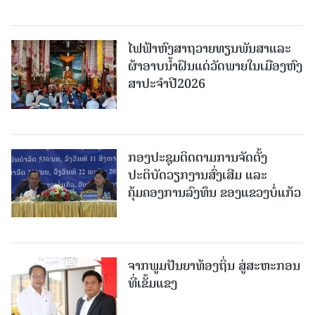
ໄຟຟ້າຫົງສາຖວາຍທຽນພັນສາແລະ
ຜ້າອາບນໍ້າຝົນແດ່ວັດພາຍໃນເມືອງຫົງ
ສາປະຈໍາປີ2026
ກອງປະຊຸມຕິດຕາມການຈັດຕັ້ງ
ປະຕິບັດວຽກງານສົ່ງເສີມ ແລະ
ຄຸ້ມຄອງການລົງທຶນ ຂອງແຂວງບໍ່ແກ້ວ
ຈາກພູມປັນຍາທ້ອງຖິ່ນ ສູ່ສະຫະກອນ
ທີ່ເຂັ້ມແຂງ