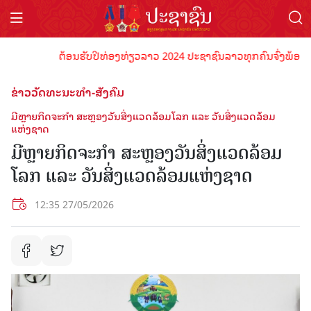
ຕ້ອນຮັບປີທ່ອງທ່ຽວລາວ 2024 ປະຊາຊົນລາວທຸກຄົນຈົ່ງພ້ອມເປັນເຈົ
ຂ່າວວັດທະນະທຳ-ສັງຄົມ
ມີຫຼາຍກິດຈະກຳ ສະຫຼອງວັນສິ່ງແວດລ້ອມໂລກ ແລະ ວັນສິ່ງແວດລ້ອມ
ແຫ່ງຊາດ
ມີຫຼາຍກິດຈະກຳ ສະຫຼອງວັນສິ່ງແວດລ້ອມ
ໂລກ ແລະ ວັນສິ່ງແວດລ້ອມແຫ່ງຊາດ
12:35 27/05/2026