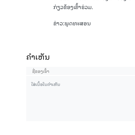
ກ່ຽວຂ້ອງເຂົ້າຮ່ວມ.
ຂ່າວ:ພຸດທະສອນ
ຄໍາເຫັນ