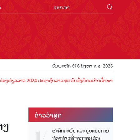
n
ວັນພະຫັດ ທີ 6 ສິງຫາ ຄ.ສ. 2026
ລາວ 2024 ປະຊາຊົນລາວທຸກຄົນຈົ່ງພ້ອມເປັນເຈົ້າພາບທີ່ດີ ຕ້ອນຮັບນັກທ່ອງທ
ຂ່າວ​ລ່າ​ສຸດ
າງ
ຜະລິດຕະພັນ ແລະ ຮູບແບບການ
ທ່ອງທ່ຽວທີ່ຫຼາກຫຼາຍ ຊ່ວຍ