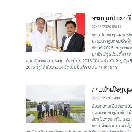
ຈາກພູມປັນຍາທ້ອ
06/08/2026 09:41
ທ່ານ ໄພທອງ ແສງປະທຸ
ປະຊຸມສະຫຼຸບການຈັດຕັ
ທ້າຍປີ 2026 ຂອງຕາແສງ
ປາສັກ ມີຈຸດເລີ່ມຕົ້ນຈ
ຄອບຄົວກະແຈກກະຈາຍ, ຕໍ່ມາໃນປີ 2013 ໄດ້ໂຮມໂຕກັນສ້າງຕັ້ງເປ
2015 ຈຶ່ງໄດ້ຮັບນາມມະຍົດເປັນສິນຄ້າ ODOP ແຫ່ງຊາດ.
ການນໍາເມືອງທຸລ
05/08/2026 14:08
ຍ້ອນຄວາມເປັນຫ່ວງເປັນໃ
ຕອນບ່າຍຂອງວັນທີ 4 ສ
ພັກເມືອງທຸລະຄົມ ແຂວງ
ທ່ານ ຄໍາສອນ ກຸນນະວົງ
ຈໍາ ພ້ອມດ້ວຍພະນັກງານວິຊາການ ຈາກຫ້ອງການທີ່ກ່ຽວຂ້ອງ ໄດ້