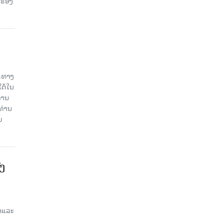
 ຮອງ
ິດທາງ
ໃຕ້ໃນ
່ານ
ທ່ານ
ນ
ົງ
ສາແລະ