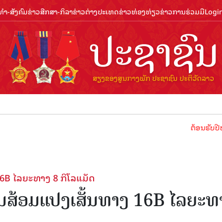
ຳ-ສັງຄົມ
ຂ່າວສືກສາ-ກິລາ
ຂ່າວຕ່າງປະເທດ
ຂ່າວທ່ອງທ່ຽວ
ຂ່າວການຮ່ວມມື
Logi
ຕ້ອນຮັບປີທ່ອງທ່ຽວ
6B ໄລຍະທາງ 8 ກິໂລແມັດ
ນສ້ອມແປງເສັ້ນທາງ 16B ໄລຍະທ