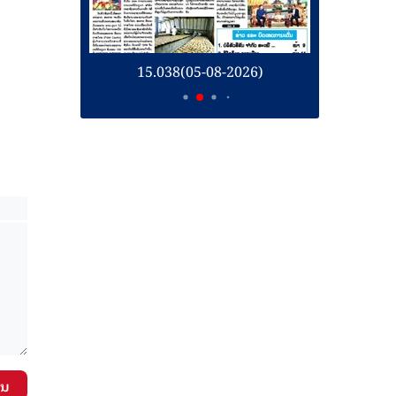
26)
15.038(05-08-2026)
1
ັນ