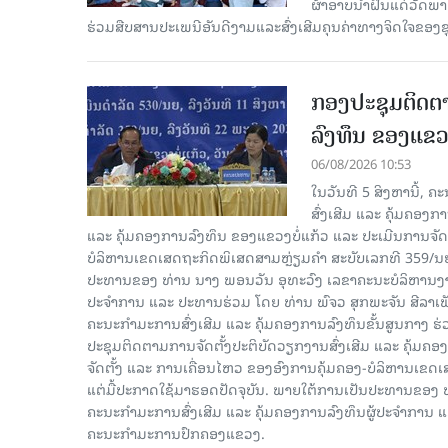
ຜ້າອາບນໍ້າຝົນແດ່ວັດພ
ຮ່ວມສືບສານປະເພນີອັນດີງາມແລະສົ່ງເສີມຄຸນຄ່າທາງຈິດໃຈຂອງຊຸມ
ກອງປະຊຸມຕິດຕາ
ລົງທຶນ ຂອງແຂວງ
06/08/2026 10:53
ໃນວັນທີ 5 ສິງຫານີ້, 
ສົ່ງເສີມ ແລະ ຄຸ້ມຄອງ
ແລະ ຄຸ້ມຄອງການລົງທຶນ ຂອງແຂວງບໍ່ແກ້ວ ແລະ ປະເມີນການຈັດຕ
ບໍລິຫານເຂດເສດຖະກິດພິເສດສາມຫຼ່ຽມຄຳ ສະບັບເລກທີ 359/ນຍ, 
ປະທານຂອງ ທ່ານ ນາງ ພອນວັນ ອຸທະວົງ ເລຂາຄະນະບໍລິຫານງານ
ປະຈໍາການ ແລະ ປະທານຮ່ວມ ໂດຍ ທ່ານ ພົຈວ ສຸກພະຈັນ ສີລາ
ຄະນະກໍາມະການສົ່ງເສີມ ແລະ ຄຸ້ມຄອງການລົງທຶນຂັ້ນສູນກາງ ຮ່
ປະຊຸມຕິດຕາມການຈັດຕັ້ງປະຕິບັດວຽກງານສົ່ງເສີມ ແລະ ຄຸ້ມຄອ
ຈັດຕັ້ງ ແລະ ການເຄື່ອນໄຫວ ຂອງອົງການຄຸ້ມຄອງ-ບໍລິຫານເຂດເ
ແຕ່ມື້ປະກາດໃຊ້ມາຮອດປັດຈຸບັນ. ພາຍໃຕ້ການເປັນປະທານຂອງ
ຄະນະກໍາມະການສົ່ງເສີມ ແລະ ຄຸ້ມຄອງການລົງທຶນຜູ້ປະຈໍາກາ
ຄະນະກຳມະການປົກຄອງແຂວງ.