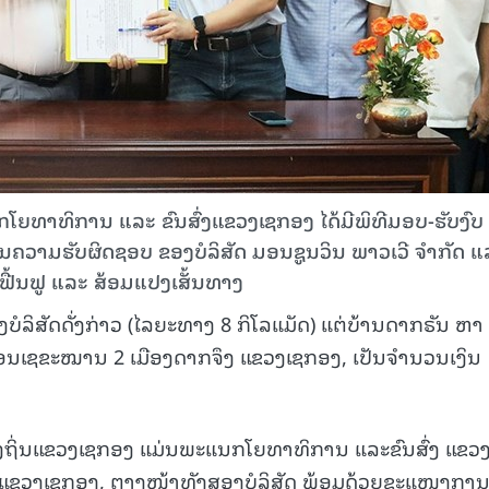
ກໂຍທາທິການ ແລະ ຂົນສົ່ງແຂວງເຊກອງ ໄດ້ມີພິທີມອບ-ຮັບງົບ
ຄວາມຮັບຜິດຊອບ ຂອງບໍລິສັດ ມອນຊູນວິນ ພາວເວີ ຈໍາກັດ ແ
ວຽກຟື້ນຟູ ແລະ ສ້ອມແປງເສັ້ນທາງ
ໍລິສັດດັ່ງກ່າວ (ໄລຍະທາງ 8 ກິໂລແມັດ) ແຕ່ບ້ານດາກຣັນ ຫາ
່ອນເຊຂະໝານ 2 ເມືອງດາກຈຶງ ແຂວງເຊກອງ, ເປັນຈໍານວນເງິນ
ຖິ່ນແຂວງເຊກອງ ແມ່ນພະແນກໂຍທາທິການ ແລະຂົນສົ່ງ ແຂວງ
ຈົ້າແຂວງເຊກອງ, ຕາງໜ້າທັງສອງບໍລິສັດ ພ້ອມດ້ວຍຂະແໜງກາ