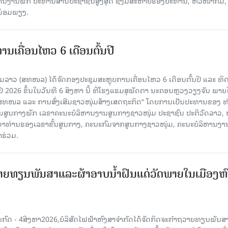
ຫານງານພັກ ປະທານສານປະຊາຊົນສູງສຸດ ຊຶ່ງມີສະຫາຍຮອງປະທານ, ຫົວໜ້າກົມ,
ງພ້ອມພຽງ.
ເຄື່ອນໄຫວ 6 ເດືອນຕົ້ນປີ
່ມລາວ (ສທໜລ) ໄດ້ຈັດກອງປະຊຸມສະຫຼຸບການເຄື່ອນໄຫວ 6 ເດືອນຕົ້ນປີ ແລະ ທ
 2026 ຂຶ້ນໃນວັນທີ 6 ສິງຫາ ນີ້ ທີ່ໂຮງແຮມສຸພັດຕາ ນະຄອນຫຼວງວຽງຈັນ ພາຍ
 ສທໜລ ແລະ ການສົ່ງເສີມຊາວໜຸ່ມສ້າງເສດຖະກິດ“ ໂດຍການເປັນປະທານຂອງ ທ
ານສູນກາງພັກ ເລຂາຄະນະບໍລິຫານງານສູນກາງຊາວໜຸ່ມ ປະຊາຊົນ ປະຕິວັດລາວ, 
ນດາທ່ານຮອງເລຂາຂັ້ນສູນກາງ, ຄະນະກົມຈາກສູນກາງຊາວໜຸ່ມ, ຄະນະບໍລິຫານງາ
າຮ່ວມ.
ຍທຽນພັນສາແລະຜ້າອາບນໍ້າຝົນແດ່ວັດພາຍໃນເມືອງຫ
ະກົດ - 4ສິງຫາ2026,ບໍລິສັດໄຟຟ້າຫົງສາຈໍາກັດໄດ້ຈັດກິດຈະກໍາຖວາຍທຽນພັນ