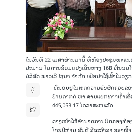
ໃນວັນທີ 22 ເມສາຜ່ານມານີ້ ທີ່ຫ້ອງປະຊຸມພະແນ
ປະມານ ໃນການສ້ອມແປງເສັ້ນທາງ 16B ທີ່ນອນໃນ
ບໍລິສັດ ພາວເວີ ໄຊນາ ຈໍາກັດ ເພື່ອນໍາໃຊ້ເຂົ້າໃນ
ທີ່ນອນຢູ່ໃນເຂດຄວາມຮັບຜິດຊອບຂອງບ
ບ້ານດາກດໍ ຫາ ສາມແຍກທາງເຂົ້າເຂື
445,053.17 ໂດລາສະຫະລັດ.
ຕາງໜ້າໃຫ້ອໍານາດການປົກຄອງທ້ອງ
ໂດຍມີທ່ານ ຂັນຕີ ສີລະວົງສາ ຮອງເ