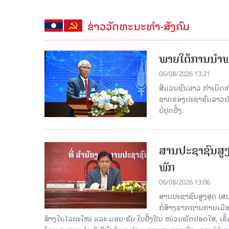
ຂ່າວວັດທະນະທຳ-ສັງຄົມ
ພາຍໃຕ້ການນໍາພາ
06/08/2026 13:21
ສື່ມວນຊົນລາວ ກຳເນີດທ
ຊາດຂອງປະຊາຊົນລາວບັນດ
ບໍ່ຢຸດຢັ້ງ.
ສານປະຊາຊົນສູງ
ພັກ
06/08/2026 13:06
ສານປະຊາຊົນສູງສຸດ (ສ
ກໍ່ສ້າງຮາກຖານການເມ
ສ້າງໃນໄລຍະໃໝ່ ແລະ ມອບ-ຮັບ ໃບຢັ້ງຢືນ ໜ່ວຍພັກປອດໃສ, ເຂັ້