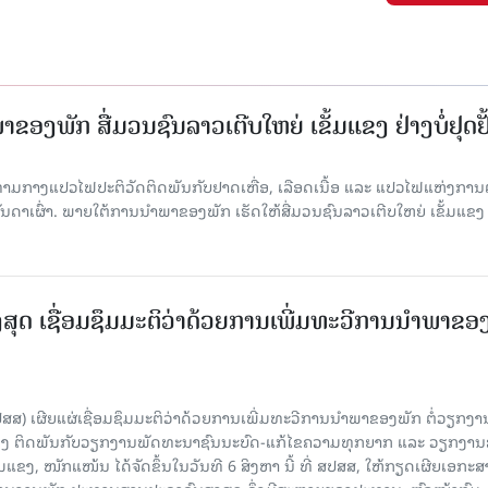
ຂອງພັກ ສື່ມວນຊົນລາວເຕີບໃຫຍ່ ເຂັ້ມແຂງ ຢ່າງບໍ່ຢຸດຢັ
່າມກາງແປວໄຟປະຕິວັດຕິດພັນກັບຢາດເຫື່ອ, ເລືອດເນື້ອ ແລະ ແປວໄຟແຫ່ງການຕໍ່ສູ
າເຜົ່າ. ພາຍໃຕ້ການນໍາພາຂອງພັກ ເຮັດໃຫ້ສື່ມວນຊົນລາວເຕີບໃຫຍ່ ເຂັ້ມແຂງ 
ສຸດ ເຊື່ອມຊຶມມະຕິວ່າດ້ວຍການເພີ່ມທະວີການນຳພາຂອ
ປສສ) ເຜີຍແຜ່ເຊື່ອມຊຶມມະຕິວ່າດ້ວຍການເພີ່ມທະວີການນຳພາຂອງພັກ ຕໍ່ວຽກງາ
ືອງ ຕິດພັນກັບວຽກງານພັດທະນາຊົນນະບົດ-ແກ້ໄຂຄວາມທຸກຍາກ ແລະ ວຽກງາ
ມແຂງ, ໜັກແໜ້ນ ໄດ້ຈັດຂຶ້ນໃນວັນທີ 6 ສິງຫາ ນີ້ ທີ່ ສປສສ, ໃຫ້ກຽດເຜີຍເອກະ