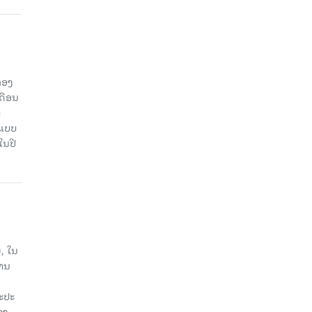
ກອງ
ດືອນ
ຳ
ດແບບ
ໃນປີ
, ໃນ
ງານ
ນະປະ
າງ