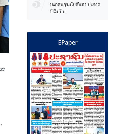
ນະຄອນຊາມໂບ​ອັນກາ ປະເທດ
ຟີລິບປິນ
EPaper
ລະ
,
ນ