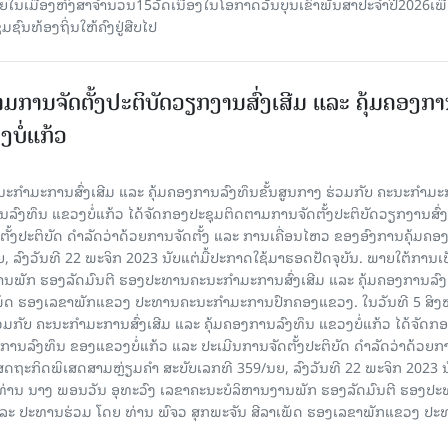
າຍໃນເມືອງຫົງສາຈໍານວນ15ວັດເນື່ອງໃນໂອກາດວັນບຸນເຂົ້າພັນສາປະຈໍາປີ2026ເພື
ຊົນທ້ອງຖິ່ນໃຫ້ຄົງຢູ່ສືບໄປ
ມການຈັດຕັ້ງປະຕິບັດວຽກງານສົ່ງເສີມ ແລະ ຄຸ້ມຄອງກ
ບໍ່ແກ້ວ
ຄະນະກໍາມະການສົ່ງເສີມ ແລະ ຄຸ້ມຄອງການລົງທຶນຂັ້ນສູນກາງ ຮ່ວມກັບ ຄະນະກໍາມ
ການລົງທຶນ ແຂວງບໍ່ແກ້ວ ໄດ້ຈັດກອງປະຊຸມຕິດຕາມການຈັດຕັ້ງປະຕິບັດວຽກງານສົ່ງ
ັ້ງປະຕິບັດ ດຳລັດວ່າດ້ວຍການຈັດຕັ້ງ ແລະ ການເຄື່ອນໄຫວ ຂອງອົງການຄຸ້ມຄອງ
ລົງວັນທີ 22 ພະຈິກ 2023 ນັບແຕ່ມື້ປະກາດໃຊ້ມາຮອດປັດຈຸບັນ. ພາຍໃຕ້ການເ
ພັກ ຮອງລັດມົນຕີ ຮອງປະທານຄະນະກໍາມະການສົ່ງເສີມ ແລະ ຄຸ້ມຄອງການລົງທ
ເພັດ ຮອງເລຂາພັກແຂວງ ປະທານຄະນະກຳມະການປົກຄອງແຂວງ. ໃນວັນທີ 5 ສິງຫາ
ວມກັບ ຄະນະກໍາມະການສົ່ງເສີມ ແລະ ຄຸ້ມຄອງການລົງທຶນ ແຂວງບໍ່ແກ້ວ ໄດ້ຈັດກ
ງການລົງທຶນ ຂອງແຂວງບໍ່ແກ້ວ ແລະ ປະເມີນການຈັດຕັ້ງປະຕິບັດ ດຳລັດວ່າດ້ວຍກ
ສດຖະກິດພິເສດສາມຫຼ່ຽມຄຳ ສະບັບເລກທີ 359/ນຍ, ລົງວັນທີ 22 ພະຈິກ 2023 ນ
 ທ່ານ ນາງ ພອນວັນ ອຸທະວົງ ເລຂາຄະນະບໍລິຫານງານພັກ ຮອງລັດມົນຕີ ຮອງປ
ນ ແລະ ປະທານຮ່ວມ ໂດຍ ທ່ານ ພົຈວ ສຸກພະຈັນ ສີລາເພັດ ຮອງເລຂາພັກແຂວງ ປ