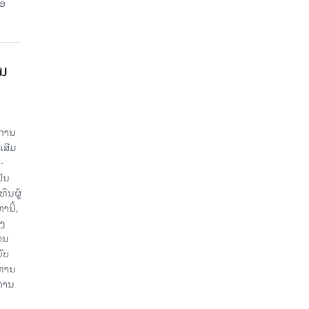
່ອ
ານ
ະການ
ເສີມ
-
ປັນ
ຶນຜູ້
ນີ້,
ອງ
ານ
ັບ
ະທານ
ະທານ