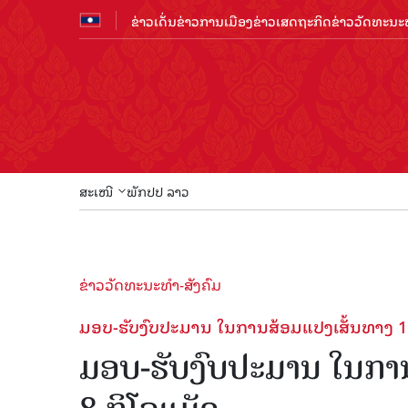
ຂ່າວເດັ່ນ
ຂ່າວການເມືອງ
ຂ່າວເສດຖະກິດ
ຂ່າວວັດທະນະທ
ສະເໜີ
ພັກປປ ລາວ
ຂ່າວວັດທະນະທຳ-ສັງຄົມ
ມອບ-ຮັບງົບປະມານ ໃນການສ້ອມແປງເສັ້ນທາງ 1
ມອບ-ຮັບງົບປະມານ ໃນກາ