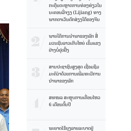
ກະຕຸ້ນຕະຫຼາດການທ່ອງທ່ຽວໃນ
ນະຄອນລີ່ຈຽງ (Lijiang) ທາງ
ພາກຕາເວັນຕົກສ່ຽງໃຕ້ຂອງຈີນ
ພາຍໃຕ້ການນໍາພາຂອງພັກ ສື່
ມວນຊົນລາວເຕີບໃຫຍ່ ເຂັ້ມແຂງ
ຢ່າງບໍ່ຢຸດຢັ້ງ
ສານປະຊາຊົນສູງສຸດ ເຊື່ອມຊຶມ
ມະຕິວ່າດ້ວຍການເພີ່ມທະວີການ
ນຳພາຂອງພັກ
ສທໜລ ສະຫຼຸບການເຄື່ອນໄຫວ
6 ເດືອນຕົ້ນປີ
ພະຍາດໄຂ້ຍຸງລາຍລະບາດຢູ່