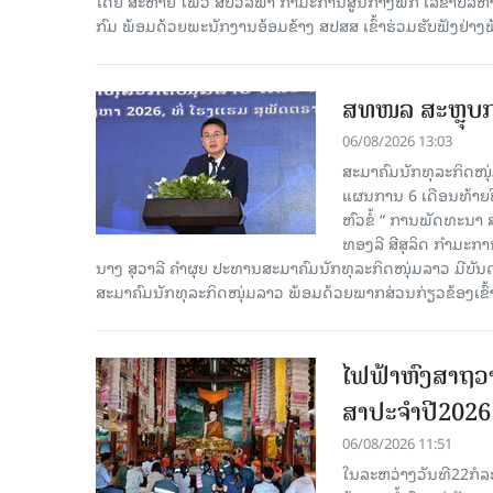
ໂດຍ ສະຫາຍ ໄພວີ ສີບົວລິພາ ກຳມະການສູນກາງພັກ ເລຂາບໍລິ
ກົມ ພ້ອມດ້ວຍພະນັກງານອ້ອມຂ້າງ ສປສສ ເຂົ້າຮ່ວມຮັບຟັງຢ່າ
ສທໜລ ສະຫຼຸບການ
06/08/2026 13:03
ສະມາຄົມນັກທຸລະກິດໜຸ
ແຜນການ 6 ເດືອນທ້າຍປີ
ຫົວຂໍ້ “ ການພັດທະນາ
ທອງລີ ສີສຸລິດ ກຳມະກ
ນາງ ສຸວາລີ ຄຳຜຸຍ ປະທານສະມາຄົມນັກທຸລະກິດໜຸ່ມລາວ ມີບັ
ສະມາຄົມນັກທຸລະກິດໜຸ່ມລາວ ພ້ອມດ້ວຍພາກສ່ວນກ່ຽວຂ້ອງເຂົ້
ໄຟຟ້າຫົງສາຖວາ
ສາປະຈໍາປີ2026
06/08/2026 11:51
ໃນລະຫວ່າງວັນທີ22ກໍລ