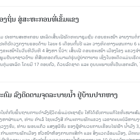
ງຖິ່ນ ສູ່ສະຫະກອນທີ່ເຂັ້ມແຂງ
ມ ປະທານສະຫະກອນ ຜະລິດເສັ້ນເຝີພັດທະນາຊຸມຊົນ ດອນຂະເໝົາ ລາຍງານຕໍ່
້ງປະຕິບັດວຽກງານຮອບດ້ານ ໄລຍະ 6 ເດືອນຕົ້ນປີ ແລະ ວາງທິດທາງແຜນການ 6 ເ
ຂະເໝົາໃນວັນທີວັນທີ 4 ສິງຫາ ນີ້ວ່າ: ເສັ້ນເຝີ ດອນຂະເໝົາ ເມືອງໂຂງ ແຂວງຈ
າກພູມປັນຍາຊາວບ້ານ ທີ່ສືບທອດກັນມາແຕ່ຮຸ່ນປູ່ຍ່າຕາຍາຍ ເຊິ່ງໃນອະດີດແມ່ນເຮັ
ັນກຸ່ມຜະລິດ ໂດຍມີ 17 ຄອບຄົວ, ດ້ວຍລົດຊາດ ແລະ ຄຸນນະພາບທີ່ເປັນເອກະລັກ, 
ະຄົມ ລົງຕິດຕາມຈຸດລະບາຍນໍ້າ ຢູ່ບ້ານປາກຫາງ
ຍຕໍ່ກັບພື້ນຖານການດໍາລົງຊີວິດພໍ່ແມ່ປະຊາຊົນ ໃຫ້ໄດ້ຮັບການແກ້ໄຂທີ່ເໝາະສົມ
ິງຫາຜ່ານມາ, ທ່ານ ຄໍາເລ້ ໄຊຍະວົງສີ ກໍາມະການພັກແຂວງ ເລຂາຄະນະບໍລິຫານ
ວຽງຈັນ, ທ່ານ ພອນແກ້ວ ແສງສຸລິຈັນ ຮອງຜູ້ອໍານວຍການເຂື່ອນໄຟຟ້າ ນໍ້າມັງ 3,
 ກໍາມະການພັກເມືອງ ຫົວໜ້າຫ້ອງການກະສິກໍາ ແລະ ສິ່ງແວດລ້ອມເມືອງ, ມີຄະ
ລົງຕິດຕາມ ແລະ ເກັບກໍາຂໍ້ມູນຈຸດລະບາຍນໍ້າກ້ອງທາງເລກ 10 ຢູ່ເຂດບ້ານປາກຫ