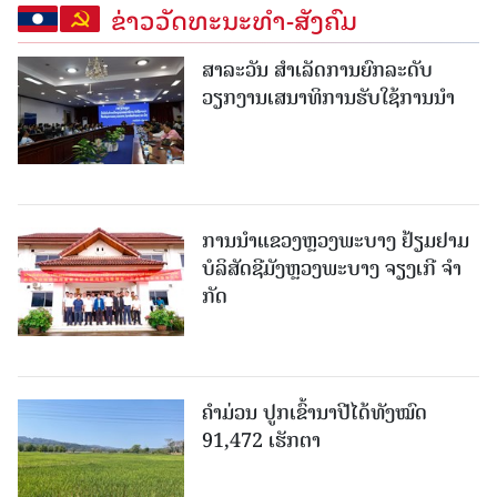
ຂ່າວວັດທະນະທຳ-ສັງຄົມ
ສາລະວັນ ສໍາເລັດການຍົກລະດັບ
ວຽກງານເສນາທິການຮັບໃຊ້ການນໍາ
ການນຳແຂວງຫຼວງພະບາງ ຢ້ຽມ​ຢາມ
ບໍ​ລິ​ສັດຊີມັງຫຼວງພະບາງ ຈຽງເກີ ຈໍາ
ກັດ
ຄໍາມ່ວນ ປູກເຂົ້ານາປີໄດ້ທັງໝົດ
91,472 ເຮັກຕາ