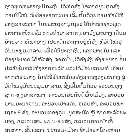
ຊາວພຸດທະສາຊະນິກະຊົນ ໄດ້ຫົດສົງ ໂອກາດບຸນຕຸດສົງ
ການປີໃໝ່. ພິທີອາຣາດຖະນາ ເລີ້ມຕົ້ນດ້ວຍການທໍາພິທີ
ທາງສາສະໜາ ໂດຍພະເຖລານຸເຖຣະ ໄດ້ນຳພາຊາວພຸດ
ທະສາຊະນິກະຊົນ ກ່າວຄຳອາລາດຖະນາອົງພະບາງ ເຄື່ອນ
ຍ້າຍຈາກຫໍພະບາງ ໄປປະດິດສະຖານຢູ່ຫໍສົງ ທີ່ວັດໃໝ່ສຸ
ວັນນະພູມມາລາມ ເພື່ອໃຫ້ປະຊາຊົນ, ແຂກພາຍໃນ ແລະ
ຕ່າງປະເທດ ໄດ້ຫົດສົງ. ຈາກນັ້ນ,ໄດ້ອັງເຊີນອົງພະບາງ ຂຶ້ນ
ປະທັບໃນຫວໍ່ເທີງຣາດສະລົດ ແລະໄດ້ມີຂະບວນແຫ່ ເຄື່ອນ
ຈາກຫໍພະບາງ ໃນຫໍພີພິທະພັນແຫ່ງຊາດຫຼວງພະບາງ ສູ່
ວັດໃໝ່ສຸວັນນະພູມມາລາມ, ຊຶ່ງເລີ້ມຕົ້ນດ້ວຍ ຂະບວນທຸງ
ຊາດ-ທຸງສາສະໜາ, ຂະບວນເສບດົນຕີພື້ນເມືອງ, ຂະບວນ
ພາມມະນາຈານ, ຂະບວນເປົ່າແຄນ-ຫອຍສັງ, ຂະບວນພະ
ເຖຣະ 9 ອົງ, ຂະບວນກອງຄຸມ, ບຸດສະບົກ ຫຼື ຣາດສະລົດພະ
ບາງ, ຂະບວນສາມະເນນ-ພະສົງ, ຂະບວນການນຳຂັ້ນ
ສູນກາງ, ຂັ້ນແຂວງ, ນະຄອນ-ເມືອງ ຊຶ່ງນຳພາໂດຍທ່ານ