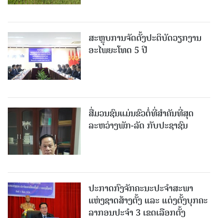
ສະຫຼຸບການຈັດຕັ້ງປະຕິບັດວຽກງານ
ອະໄພຍະໂທດ 5 ປີ
ສື່ມວນຊົນແມ່ນຂົວຕໍ່ທີ່ສໍາຄັນທີ່ສຸດ
ລະຫວ່າງພັກ-ລັດ ກັບປະຊາຊົນ
ປະກາດກົງຈັກຄະນະປະຈໍາສະພາ
ແຫ່ງຊາດສ້າງຕັ້ງ ແລະ ແຕ່ງຕັ້ງບຸກຄະ
ລາກອນປະຈໍາ 3 ເຂດເລືອກຕັ້ງ