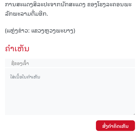
ການສະແດງສິລະປະຈາກນັກສະແດງ ຂອງໂຮງລະຄອນພະ
ລັກພະລາມຕື່ມອີກ.
(ແຫຼ່ງຂ່າວ: ແຂວງຫຼວງພະບາງ)
ຄໍາເຫັນ
ສົ່ງຄໍາຄິດເຫັນ