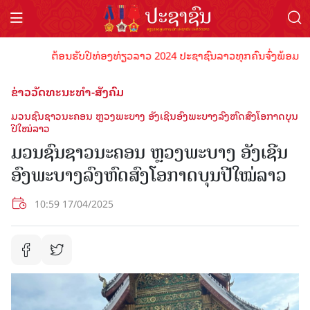
ຕ້ອນຮັບປີທ່ອງທ່ຽວລາວ 2024 ປະຊາຊົນລາວທຸກຄົນຈົ່ງພ້ອມເປັນເຈົ້
ຂ່າວວັດທະນະທຳ-ສັງຄົມ
ມວນຊົນຊາວນະຄອນ ຫຼວງພະບາງ ອັງເຊີນອົງພະບາງລົງຫົດສົງໂອກາດບຸນ
ປີໃໝ່ລາວ
ມວນຊົນຊາວນະຄອນ ຫຼວງພະບາງ ອັງເຊີນ
ອົງພະບາງລົງຫົດສົງໂອກາດບຸນປີໃໝ່ລາວ
10:59 17/04/2025