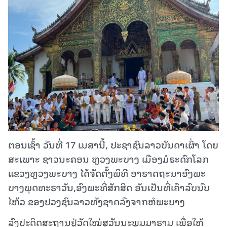
ຕອນເຊົ້າ ວັນທີ່ 17 ເມສານີ້, ປະຊາຊົນລາວບັນດາເຜົ່າ ໂດຍ
ສະເພາະ ຊາວນະຄອນ ຫຼວງພະບາງ ເມືອງມໍຣະດົກໂລກ
ແຂວງຫຼວງພະບາງ ໄດ້ຈັດຕັ້ງພິທີ ອາຣາດຖະນາອົງພະ
ບາງພຸດທະຣາວັນ,ອົງພະທີ່ສັກສິດ ອັນເປັນທີ່ເຄົາລົບນົບ
ໄຫ້ວ ຂອງປວງຊົນລາວທັງຊາດລົງຈາກຫໍພະບາງ
ລົງປະດິດສະຖານຢູ່ວັດໃໝ່ສຸວັນນະພູມມາຣາມ ເພື່ອໃຫ້