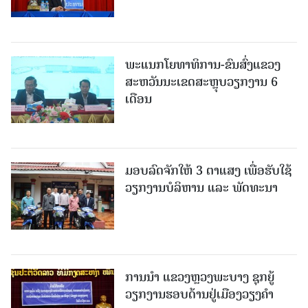
ພະແນກໂຍທາທິການ-ຂົນສົ່ງແຂວງ
ສະຫວັນນະເຂດສະຫຼຸບວຽກງານ 6
ເດືອນ
ມອບລົດຈັກໃຫ້ 3 ຕາແສງ ເພື່ອຮັບໃຊ້
ວຽກງານບໍລິຫານ ແລະ ພັດທະນາ
ການນຳ ແຂວງຫຼວງພະບາງ ຊຸກຍູ້
ວຽກງານຮອບດ້ານຢູ່ເມືອງວຽງຄໍາ