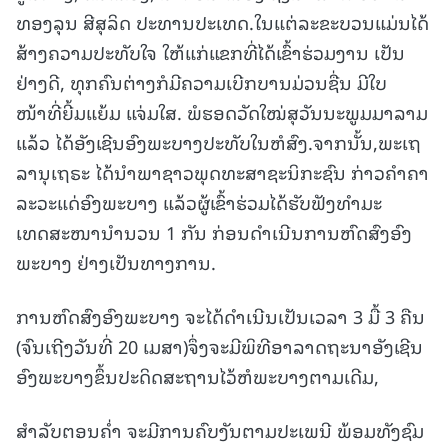
ທອງລຸນ ສີສຸລິດ ປະທານປະເທດ.ໃນແຕ່ລະຂະບວນແມ່ນໄດ້
ສ້າງຄວາມປະທັບໃຈ ໃຫ້ແກ່ແຂກທີ່ໄດ້ເຂົ້າຮ່ວມງານ ເປັນ
ຢ່າງດີ, ທຸກຄົນຕ່າງກໍມີຄວາມເບີກບານມ່ວນຊື່ນ ມີໃບ
ໜ້າທີ່ຍີ້ມແຍ້ມ ແຈ່ມໃສ. ພໍຮອດວັດໃໝ່ສຸວັນນະພູມມາລາມ
ແລ້ວ ໄດ້ອັງເຊີນອົງພະບາງປະທັບໃນຫໍສົງ.ຈາກນັ້ນ,ພະເຖ
ລານຸເຖຣະ ໄດ້ນໍາພາຊາວພຸດທະສາຊະນິກະຊົນ ກ່າວຄຳຄາ
ລະວະແດ່ອົງພະບາງ ແລ້ວຜູ້ເຂົ້າຮ່ວມໄດ້ຮັບຟັງທໍາມະ
ເທດສະໜານຳນວນ 1 ກັນ ກ່ອນດຳເນີນການຫົດສົງອົງ
ພະບາງ ຢ່າງເປັນທາງການ.
ການຫົດສົງອົງພະບາງ ຈະໄດ້ດຳເນີນເປັນເວລາ 3 ມື້ 3 ຄືນ
(ຈົນເຖີງວັນທີ່ 20 ເມສາ)ຈຶ່ງຈະມີພິທີອາລາດຖະນາອັງເຊີນ
ອົງພະບາງຂຶ້ນປະດິດສະຖານໄວ້ຫໍພະບາງຕາມເດີມ,
ສໍາລັບຕອນຄໍ່າ ຈະມີການຄົບງັນຕາມປະເພນີ ພ້ອມທັງຊົມ