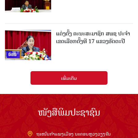
ແຕ່ງຕັ້ງ ຄະນະສະມາຊິກ ສພຊ ປະຈຳ
ເຂດເລືອກຕັ້ງທີ 17 ແຂວງອັດຕະປື
ເພີ່ມເຕີມ
ໜັງສືພິມປະຊາຊົນ
ຖະໜົນກຳແພງເມືອງ ນະຄອນຫຼວງວຽງຈັນ