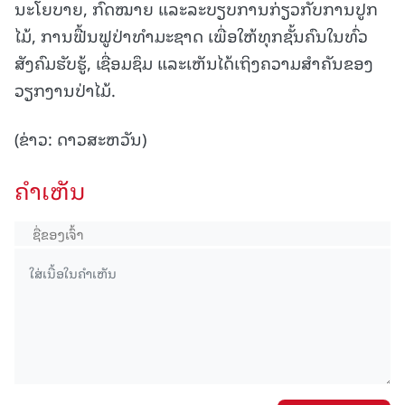
ນະໂຍບາຍ, ກົດໝາຍ ແລະລະບຽບການກ່ຽວກັບການປູກ
ໄມ້, ການຟື້ນຟູປ່າທໍາມະຊາດ ເພື່ອໃຫ້ທຸກຊັ້ນຄົນໃນທົ່ວ
ສັງຄົມຮັບຮູ້, ເຊື່ອມຊຶມ ແລະເຫັນໄດ້ເຖິງຄວາມສໍາຄັນຂອງ
ວຽກງານປ່າໄມ້.
(ຂ່າວ: ດາວສະຫວັນ)
ຄໍາເຫັນ