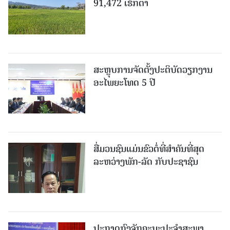
91,472 ເຮັກຕາ
ສະຫຼຸບການຈັດຕັ້ງປະຕິບັດວຽກງານ
ອະໄພຍະໂທດ 5 ປີ
ສື່ມວນຊົນແມ່ນຂົວຕໍ່ທີ່ສໍາຄັນທີ່ສຸດ
ລະຫວ່າງພັກ-ລັດ ກັບປະຊາຊົນ
ປະກາດກົງຈັກຄະນະປະຈໍາສະພາ