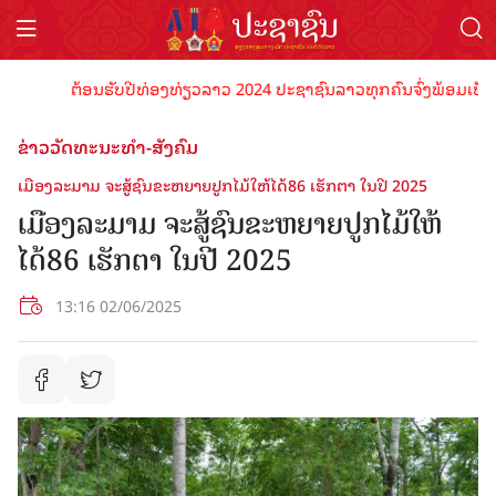
ຕ້ອນຮັບປີທ່ອງທ່ຽວລາວ 2024 ປະຊາຊົນລາວທຸກຄົນຈົ່ງພ້ອມເປັນເຈົ້າ
ຂ່າວວັດທະນະທຳ-ສັງຄົມ
ເມືອງລະມາມ ຈະສູ້ຊົນຂະຫຍາຍປູກໄມ້ໃຫ້ໄດ້86 ເຮັກຕາ ໃນປີ 2025
ເມືອງລະມາມ ຈະສູ້ຊົນຂະຫຍາຍປູກໄມ້ໃຫ້
ໄດ້86 ເຮັກຕາ ໃນປີ 2025
13:16 02/06/2025