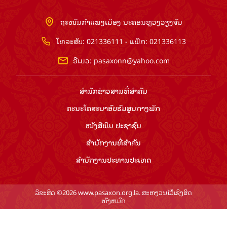
ຖະໜົນກຳແພງເມືອງ ນະຄອນຫຼວງວຽງຈັນ
ໂທລະສັບ: 021336111 - ແຟັກ: 021336113
ອີເມວ:
pasaxonn@yahoo.com
ສຳ​ນັກ​ຂ່າວ​ສານ​ທີ່​ສຳ​ຄັນ​
ຄະນະໂຄສະນາອົບຮົມ​ສູນ​ກາງ​ພັກ
ໜັງສືພິມ ປະ​ຊາ​ຊົນ
ສຳ​ນັກ​ງານ​ທີ່​ສຳ​ຄັນ
ສຳ​ນັກ​ງານ​ປະ​ທານ​ປະ​ເທດ
ລິຂະສິດ ©2026 www.pasaxon.org.la. ສະຫງວນໄວ້ເຊິງສິດ
ທັງຫມົດ