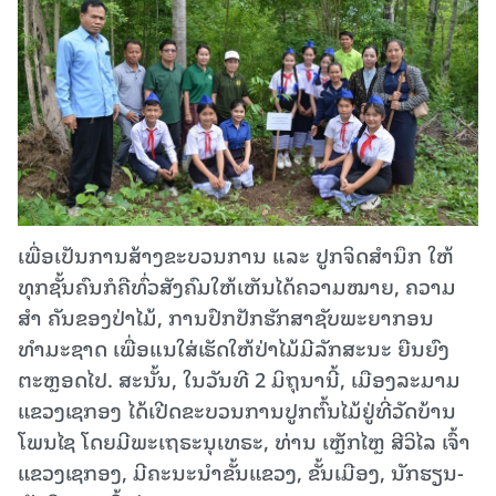
ເພື່ອເປັນການສ້າງຂະບວນການ ແລະ ປູກຈິດສໍານຶກ ໃຫ້
ທຸກຊັ້ນຄົນກໍຄືທົ່ວສັງຄົມໃຫ້ເຫັນໄດ້ຄວາມໝາຍ, ຄວາມ
ສໍາ ຄັນຂອງປ່າໄມ້, ການປົກປັກຮັກສາຊັບພະຍາກອນ
ທຳມະຊາດ ເພື່ອແນໃສ່ເຮັດໃຫ້ປ່າໄມ້ມີລັກສະນະ ຍືນຍົງ
ຕະຫຼອດໄປ. ສະນັ້ນ, ໃນວັນທີ 2 ມິຖຸນານີ້, ເມືອງລະມາມ
ແຂວງເຊກອງ ໄດ້ເປີດຂະບວນການປູກຕົ້ນໄມ້ຢູ່ທີ່ວັດບ້ານ
ໂພນໄຊ ໂດຍມີພະເຖຣະນຸເທຣະ, ທ່ານ ເຫຼັກໄຫຼ ສີວິໄລ ເຈົ້າ
ແຂວງເຊກອງ, ມີຄະນະນໍາຂັ້ນແຂວງ, ຂັ້ນເມືອງ, ນັກຮຽນ-