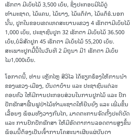
ເຮັກຕາ ມີເບ້ຍໄມ້ 3,500 ເບ້ຍ, ຊຶ່ງປະກອບມີໄມ້ດູ່
ທຳມະຊາດ, ໄມ້ແຄນ, ໄມ້ຍາງ, ໄມ້ແຕ້ຄ່າ, ໄມ້ແຕ້ຮໍ.ນອກ
ນັ້ນ, ປູກໃນຂອບເຂດເທດສະບານແຂວງ 4 ເຮັກຕາມີເບ້ຍໄມ້
1,000 ເບ້ຍ, ປະຊາຊົນປູກ 32 ເຮັກຕາ ມີເບ້ຍໄມ້ 36.500
ເບ້ຍ,ບໍລິສັດປູກ 45 ເຮັກຕາ ມີເບ້ຍໄມ້ 55,200 ເບ້ຍ.
ສະເພາະປູກມື້ນີ້ໃນວັນທີ 2 ມິຖຸນາ ມີ1 ເຮັກຕາ ມີເບ້ຍ
ໄມ1,000ເບ້ຍ.
ໂອກາດນີ້, ທ່ານ ເຫຼັກໄຫຼ ສີວິໄລ ໄດ້ຮຽກຮ້ອງໃຫ້ການນໍາ
ຂອງແຂວງ-ເມືອງ, ບັນດາບ້ານ ແລະ ປະຊາຊົນແຕ່ລະ
ຄອບຄົວ ໃຫ້ມີການປະກອບສ່ວນໃນການປູກໄມ້ ແລະ ປົກ
ປັກຮັກສາຟື້ນຟູປ່າໄມ້ທໍາມະຊາດໃຫ້ຍືນຍົງ ແລະ ເພີ່ມຂຶ້ນ
ເລື້ອຍໆ ພ້ອມທັງວາງກົນໄກ, ມາດຕະການຈັດຕັ້ງປະຕິບັດ
ແລະ ການປົກປັກຮັກສາ ໃຫ້ມີອັດຕາການລອດຕາຍສູງຂຶ້ນ
ພ້ອມນີ້ຕ້ອງເປັນເຈົ້າການໂຄສະນາເຜີຍແຜ່ບັນດາ