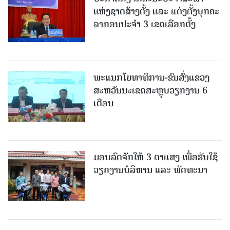
ແຫ່ງຊາດສ້າງຕັ້ງ ແລະ ແຕ່ງຕັ້ງບຸກຄະ
ລາກອນປະຈໍາ 3 ເຂດເລືອກຕັ້ງ
ພະແນກໂຍທາທິການ-ຂົນສົ່ງແຂວງ
ສະຫວັນນະເຂດສະຫຼຸບວຽກງານ 6
ເດືອນ
ມອບລົດຈັກໃຫ້ 3 ຕາແສງ ເພື່ອຮັບໃຊ້
ວຽກງານບໍລິຫານ ແລະ ພັດທະນາ