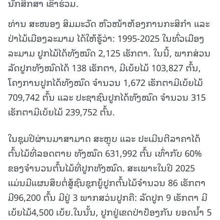
ນັກສຶກສາ ເຂົ້າຮ່ວມ.
ທ່ານ ສະໜອງ ສິມມະວັດ ຫົວໜ້າຫ້ອງການກະສິກຳ ແລະ
ປ່າໄມ້ເມືອງລະມາມ ໄດ້ໃຫ້ຮູ້ວ່າ: 1995-2025 ໃນທົ່ວເມືອງ
ລະມາມ ປູກໄມ້ໄດ້ທັງໝົດ 2,125 ເຮັກຕາ. ໃນນີ້, ພາກສ່ວນ
ລັດປູກທັງໝົດໄດ້ 138 ເຮັກຕາ, ມີເບ້ຍໄມ້ 103,827 ຕົ້ນ,
ໂຄງການປູກໄດ້ທັງໝົດ ຈໍານວນ 1,672 ເຮັກຕາມີເບ້ຍໄມ້
709,742 ຕົ້ນ ແລະ ປະຊາຊົນປູກໄດ້ທັງໝົດ ຈໍານວນ 315
ເຮັກຕາມີເບ້ຍໄມ້ 239,752 ຕົ້ນ.
ໃນຊຸມປີຜ່ານມາສາມາດ ສະຫຼຸບ ແລະ ປະເມີນຕີລາຄາໄດ້
ຕົ້ນໄມ້ທີ່ລອດຕາຍ ທັງໝົດ 631,992 ຕົ້ນ ເທົ່າກັບ 60%
ຂອງຈໍານວນຕົ້ນໄມ້ທີ່ປູກທັງໝົດ. ສະເພາະໃນປີ 2025
ແມ່ນມີແຜນສຶບຕໍ່ສູ້ຊົນຊຸກຍູ້ປູກຕົ້ນໄມ້ຈຳນວນ 86 ເຮັກຕາ
ມີ96,200 ຕົ້ນ ມີຢູ່ 3 ພາກສວ່ນປູກຄື: ລັດປູກ 9 ເຮັກຕາ ມີ
ເບ້ຍໄມ້4,500 ເບ້ຍ.ໃນນັ້ນ, ປູກຢູ່ເຂດປ່າປ້ອງກັນ ຍອດນໍ້າ 5