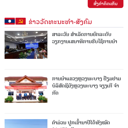
ສົ່ງຄໍາຄິດເຫັນ
ຂ່າວວັດທະນະທຳ-ສັງຄົມ
ສາລະວັນ ສໍາເລັດການຍົກລະດັບ
ວຽກງານເສນາທິການຮັບໃຊ້ການນໍາ
ການນຳແຂວງຫຼວງພະບາງ ຢ້ຽມ​ຢາມ
ບໍ​ລິ​ສັດຊີມັງຫຼວງພະບາງ ຈຽງເກີ ຈໍາ
ກັດ
ຄໍາມ່ວນ ປູກເຂົ້ານາປີໄດ້ທັງໝົດ