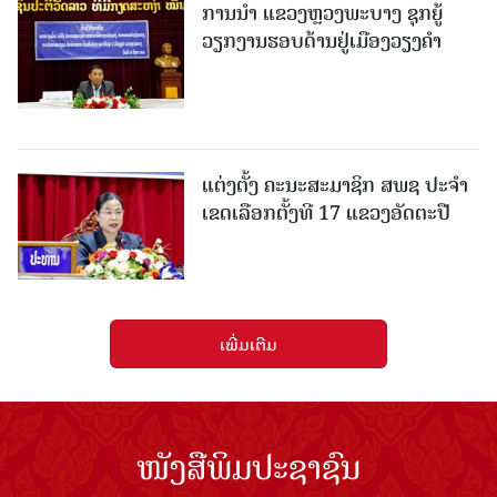
ການນຳ ແຂວງຫຼວງພະບາງ ຊຸກຍູ້
ວຽກງານຮອບດ້ານຢູ່ເມືອງວຽງຄໍາ
ແຕ່ງຕັ້ງ ຄະນະສະມາຊິກ ສພຊ ປະຈຳ
ເຂດເລືອກຕັ້ງທີ 17 ແຂວງອັດຕະປື
ເພີ່ມເຕີມ
ໜັງສືພິມປະຊາຊົນ