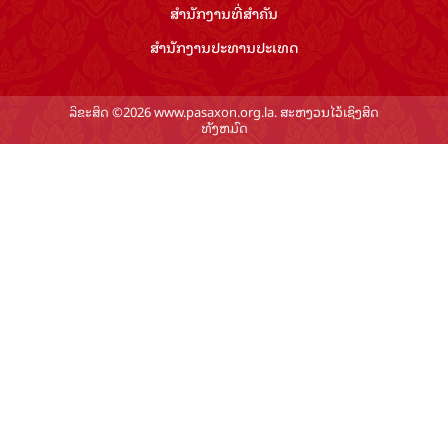
ສຳ​ນັກ​ງານ​ທີ່​ສຳ​ຄັນ
ສຳ​ນັກ​ງານ​ປະ​ທານ​ປະ​ເທດ
ລິຂະສິດ ©2026 www.pasaxon.org.la. ສະຫງວນໄວ້ເຊິງສິດ
ທັງຫມົດ