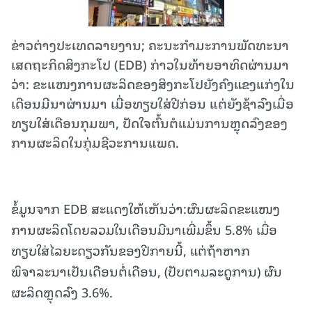
ຂ່າວຕ່າງປະເທດລາຍງານ; ຄະນະກຳມະການພັດທະນາ
ເສດຖະກິດສິງກະໂປ (EDB) ກ່າວໃນທ້າຍອາທິດຜ່ານມາ
ວ່າ: ຂະແໜງການຜະລິດຂອງສິງກະໂປຍັງຄົງແຂງແກ່ງໃນ
ເດືອນມີນາຜ່ານມາ ເມື່ອທຽບໃສ່ປີກ່ອນ ແຕ່ຍັງຊ້າລົງເມື່ອ
ທຽບໃສ່ເດືອນກຸມພາ, ປັດໃຈຕົ້ນຕໍແມ່ນການຫຼຸດລົງຂອງ
ການຜະລິດໃນກຸ່ມຊີວະການແພດ.
ຂໍ້ມູນຈາກ EDB ສະແດງໃຫ້ເຫັນວ່າ:ຜົນຜະລິດຂະແໜງ
ການຜະລິດໂດຍລວມໃນເດືອນມີນາເພີ່ມຂຶ້ນ 5.8% ເມື່ອ
ທຽບໃສ່ໄລຍະດຽວກັນຂອງປີກາຍນີ້, ແຕ່ຖ້າຫາກ
ພິຈາລະນາເປັນເດືອນຕໍ່ເດືອນ, (ປັບຕາມລະດູການ) ຜົນ
ຜະລິດຫຼຸດລົງ 3.6%.