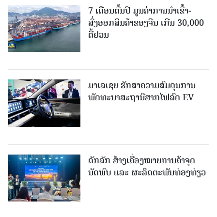
7 ເດືອນຕົ້ນປີ ມູນຄ່າການນຳເຂົ້າ-
ສົ່ງອອກສິນຄ້າຂອງຈີນ ເກີນ 30,000
ຕື້ຢວນ
ມາເລເຊຍ ຮັກສາຄວາມສົມດຸນການ
ພັດທະນາສະຖານີສາກໄຟລົດ EV
ດັກລັກ ສ້າງເຄື່ອງໝາຍການຄ້າຈຸດ
ນັດພົບ ແລະ ຜະລິດຕະພັນທ່ອງທ່ຽວ