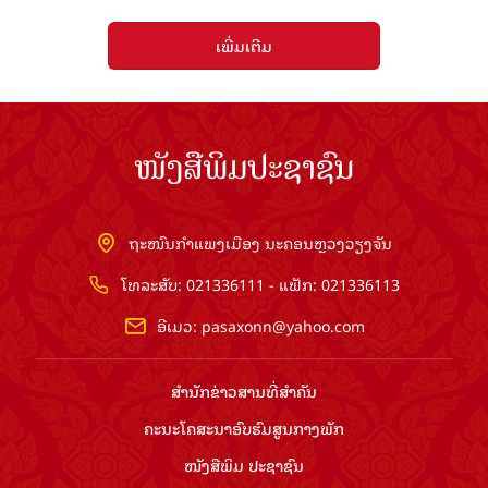
ເພີ່ມເຕີມ
ໜັງສືພິມປະຊາຊົນ
ຖະໜົນກຳແພງເມືອງ ນະຄອນຫຼວງວຽງຈັນ
ໂທລະສັບ: 021336111 - ແຟັກ: 021336113
ອີເມວ:
pasaxonn@yahoo.com
ສຳ​ນັກ​ຂ່າວ​ສານ​ທີ່​ສຳ​ຄັນ​
ຄະນະໂຄສະນາອົບຮົມ​ສູນ​ກາງ​ພັກ
ໜັງສືພິມ ປະ​ຊາ​ຊົນ