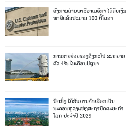
ອົງການດ່ານພາສີອາເມຣິກາ ໄດ້ຄືນເງິນ
ພາສີແລ້ວປະມານ 100 ຕື້ໂດລາ
ການຂາຍຍ່ອຍຂອງສິງກະໂປ ຂະຫຍາຍ
ຕົວ 4% ໃນເດືອນມິຖຸນາ
ປັກກິ່ງ ໄດ້ຮັບການຄັດເລືອກເປັນ
ນະຄອນຫຼວງແຫ່ງສະຖາປັດຕະຍະກຳ
ໂລກ ປະຈຳປີ 2029