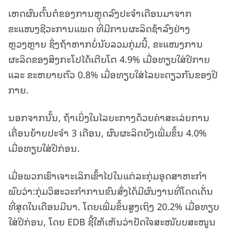
ເຫດຜົນຕົ້ນຕໍຂອງການຫຼຸດລົງປະຈໍາເດືອນມາຈາກ
ຂະແໜງຊີວະການແພດ ທີ່ມີການຜະລິດຊ້າລົງຢ່າງ
ຫຼວງຫຼາຍ ຊຶ່ງຖ້າຫາກບໍ່ນັບລວມກຸ່ມນີ້, ຂະແໜງການ
ຜະລິດຂອງສິງກະໂປໄດ້ເຕີບໂຕ 4.9% ເມື່ອທຽບໃສ່ປີກາຍ
ແລະ ຂະຫຍາຍຕົວ 0.8% ເມື່ອທຽບໃສ່ໄລຍະດຽວກັນຂອງປີ
ກາຍ.
ນອກຈາກນັ້ນ, ຖ້າເບິ່ງໃນໄລຍະກາງດ້ວຍຄ່າສະເລ່ຍການ
ເຄື່ອນຍ້າຍປະຈໍາ 3 ເດືອນ, ຜົນຜະລິດຍັງເພີ່ມຂຶ້ນ 4.0%
ເມື່ອທຽບໃສ່ປີກ່ອນ.
ເມື່ອພວກເຮົາເຈາະເລິກເຂົ້າໄປໃນແຕ່ລະກຸ່ມອຸດສາຫະກໍາ
ພົບວ່າ:ກຸ່ມວິສະວະກໍາການຂົນສົ່ງໄດ້ມີຜົນງານທີ່ໂດດເດັ່ນ
ທີ່ສຸດໃນເດືອນມີນາ. ໂດຍເພີ່ມຂຶ້ນສູງເຖິງ 20.2% ເມື່ອທຽບ
ໃສ່ປີກ່ອນ, ໂດຍ EDB ຊີ້ໃຫ້ເຫັນວ່າປັດໃຈສະໜັບບສະໜູນ