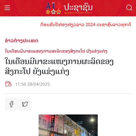
ຕ້ອນຮັບປີທ່ອງທ່ຽວລາວ 2024 ປະຊາຊົນລາວທຸກຄົນຈົ່ງພ້ອ
ຂ່າວຕ່າງປະເທດ
ໃນເດືອນມີນາຂະແໜງການຜະລິດຂອງສິງກະໂປ ຍັງແຂ່ງແກ່ງ
ໃນເດືອນມີນາຂະແໜງການຜະລິດຂອງ
ສິງກະໂປ ຍັງແຂ່ງແກ່ງ
11:56 28/04/2025