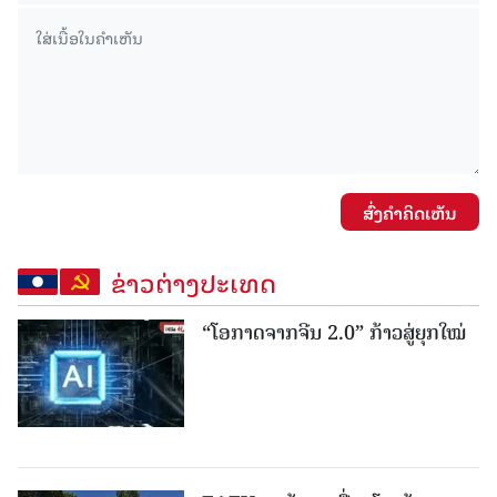
ສົ່ງຄໍາຄິດເຫັນ
ຂ່າວຕ່າງປະເທດ
“ໂອກາດຈາກຈີນ 2.0” ກ້າວສູ່ຍຸກໃໝ່