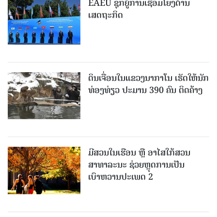
EAEU ຊຸກຍູ້ການເຊື່ອມໂຍງດ້ານ
ເສດຖະກິດ
ດິນເຈື່ອນໃນແຂວງນາກາໂນ ເຮັດໃຫ້ນັກ
ທ່ອງທ່ຽວ ປະມານ 390 ຄົນ ຕິດຄ້າງ
ມີສວນໃນເຮືອນ ຫຼື ອາໄສໃກ້ສວນ
ສາທາລະນະ ຊ່ວຍຫຼຸດການເປັນ
ເບົາຫວານປະເພດ 2