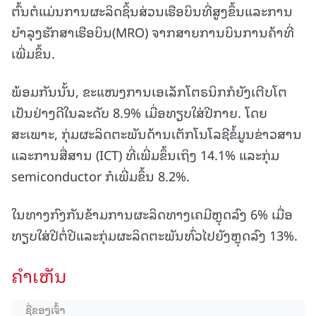
ຕົ້ນຕໍແມ່ນການຜະລິດຊິ້ນສ່ວນເຮືອບິນທີ່ສູງຂຶ້ນແລະການ
ບໍາລຸງຮັກສາເຮືອບິນ(MRO) ຈາກສາຍການບິນການຄ້າທີ່
ເພີ່ມຂຶ້ນ.
ພ້ອມກັນນັ້ນ, ຂະແໜງການເອເລັກໂຕຣນິກກໍຍັງເຕີບໂຕ
ເປັນຢ່າງດີໃນລະດັບ 8.9% ເມື່ອທຽບໃສ່ປີກາຍ. ໂດຍ
ສະເພາະ, ກຸ່ມຜະລິດຕະພັນດ້ານເຕັກໂນໂລຊີຂໍ້ມູນຂ່າວສານ
ແລະການສື່ສານ (ICT) ທີ່ເພີ່ມຂຶ້ນເຖິງ 14.1% ແລະກຸ່ມ
semiconductor ກໍເພີ່ມຂຶ້ນ 8.2%.
ໃນທາງກົງກັນຂ້າມການຜະລິດທາງເຄມີຫຼຸດລົງ 6% ເມື່ອ
ທຽບໃສ່ປີຕໍ່ປີແລະກຸ່ມຜະລິດຕະພັນທົ່ວໄປຍັງຫຼຸດລົງ 13%.
ຄໍາເຫັນ