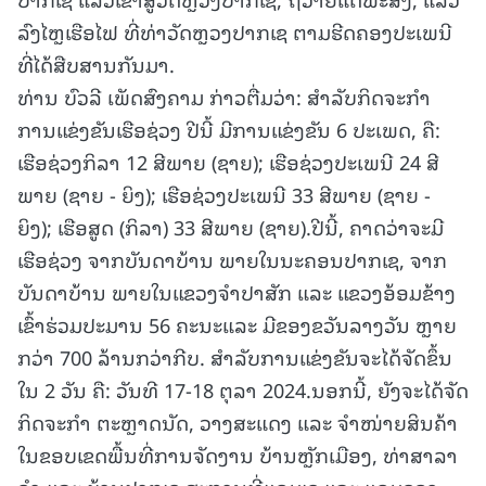
ລົງໄຫຼເຮືອໄຟ ທີ່ທ່າວັດຫຼວງປາກເຊ ຕາມຮີດຄອງປະເພນີ
ທີ່ໄດ້ສືບສານກັນມາ.
ທ່ານ ບົວລີ ເພັດສົງຄາມ ກ່າວຕື່ມວ່າ: ສໍາລັບກິດຈະກໍາ
ການແຂ່ງຂັນເຮືອຊ່ວງ ປີນີ້ ມີການແຂ່ງຂັນ 6 ປະເພດ, ຄື:
ເຮືອຊ່ວງກິລາ 12 ສີພາຍ (ຊາຍ); ເຮືອຊ່ວງປະເພນີ 24 ສີ
ພາຍ (ຊາຍ - ຍິງ); ເຮືອຊ່ວງປະເພນີ 33 ສີພາຍ (ຊາຍ -
ຍິງ); ເຮືອສູດ (ກິລາ) 33 ສີພາຍ (ຊາຍ).ປີນີ້, ຄາດວ່າຈະມີ
ເຮືອຊ່ວງ ຈາກບັນດາບ້ານ ພາຍໃນນະຄອນປາກເຊ, ຈາກ
ບັນດາບ້ານ ພາຍໃນແຂວງຈໍາປາສັກ ແລະ ແຂວງອ້ອມຂ້າງ
ເຂົ້າຮ່ວມປະມານ 56 ຄະນະແລະ ມີຂອງຂວັນລາງວັນ ຫຼາຍ
ກວ່າ 700 ລ້ານກວ່າກີບ. ສໍາລັບການແຂ່ງຂັນຈະໄດ້ຈັດຂຶ້ນ
ໃນ 2 ວັນ ຄື: ວັນທີ 17-18 ຕຸລາ 2024.ນອກນີ້, ຍັງຈະໄດ້ຈັດ
ກິດຈະກຳ ຕະຫຼາດນັດ, ວາງສະແດງ ແລະ ຈຳໜ່າຍສິນຄ້າ
ໃນຂອບເຂດພື້ນທີ່ການຈັດງານ ບ້ານຫຼັກເມືອງ, ທ່າສາລາ