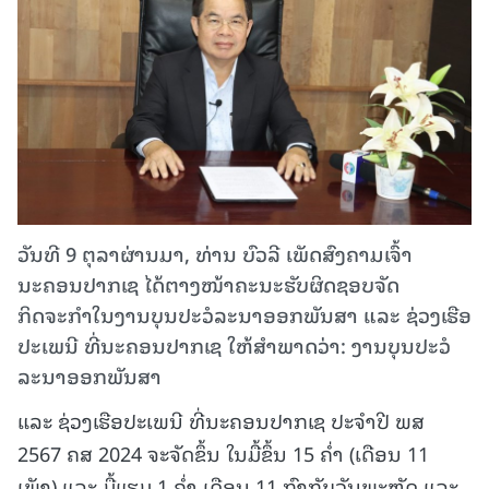
ວັນທີ 9 ຕຸລາຜ່ານມາ, ທ່ານ ບົວລີ ເພັດສົງຄາມເຈົ້າ
ນະຄອນປາກເຊ ໄດ້ຕາງໜ້າຄະນະຮັບຜິດຊອບຈັດ
ກິດຈະກຳໃນງານບຸນປະວໍລະນາອອກພັນສາ ແລະ ຊ່ວງເຮືອ
ປະເພນີ ທີ່ນະຄອນປາກເຊ ໃຫ້ສໍາພາດວ່າ: ງານບຸນປະວໍ
ລະນາອອກພັນສາ
ແລະ ຊ່ວງເຮືອປະເພນີ ທີ່ນະຄອນປາກເຊ ປະຈໍາປີ ພສ
2567 ຄສ 2024 ຈະຈັດຂຶ້ນ ໃນມື້ຂຶ້ນ 15 ຄໍ່າ (ເດືອນ 11
ເພັງ) ແລະ ມື້ແຮມ 1 ຄໍ່າ ເດືອນ 11 ກົງກັບວັນພະຫັດ ແລະ