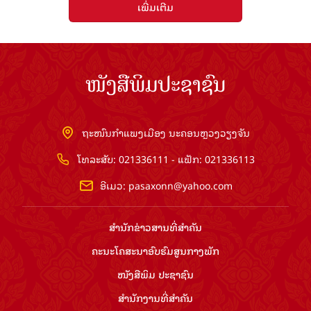
ເພີ່ມເຕີມ
ໜັງສືພິມປະຊາຊົນ
ຖະໜົນກຳແພງເມືອງ ນະຄອນຫຼວງວຽງຈັນ
ໂທລະສັບ: 021336111 - ແຟັກ: 021336113
ອີເມວ:
pasaxonn@yahoo.com
ສຳ​ນັກ​ຂ່າວ​ສານ​ທີ່​ສຳ​ຄັນ​
ຄະນະໂຄສະນາອົບຮົມ​ສູນ​ກາງ​ພັກ
ໜັງສືພິມ ປະ​ຊາ​ຊົນ
ສຳ​ນັກ​ງານ​ທີ່​ສຳ​ຄັນ