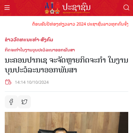
ຕ້ອນຮັບປີທ່ອງທ່ຽວລາວ 2024 ປະຊາຊົນລາວທຸກຄົນຈົ່ງພ້ອມເປັ
ຂ່າວວັດທະນະທຳ-ສັງຄົມ
ກິດຈະກຳໃນງານບຸນປະວໍລະນາອອກພັນສາ
ນະຄອນປາກເຊ ຈະຈັດຫຼາຍກິດຈະກຳ ໃນງານ
ບຸນປະວໍລະນາອອກພັນສາ
14:14 10/10/2024