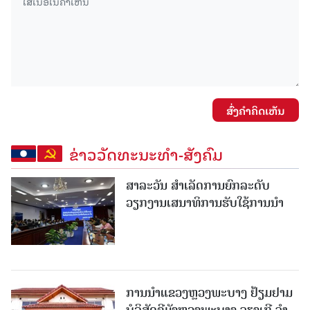
ສົ່ງຄໍາຄິດເຫັນ
ຂ່າວວັດທະນະທຳ-ສັງຄົມ
ສາລະວັນ ສໍາເລັດການຍົກລະດັບ
ວຽກງານເສນາທິການຮັບໃຊ້ການນໍາ
ການນຳແຂວງຫຼວງພະບາງ ຢ້ຽມ​ຢາມ
ບໍ​ລິ​ສັດຊີມັງຫຼວງພະບາງ ຈຽງເກີ ຈໍາ