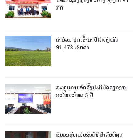
ກັດ
ຄໍາມ່ວນ ປູກເຂົ້ານາປີໄດ້ທັງໝົດ
91,472 ເຮັກຕາ
ສະຫຼຸບການຈັດຕັ້ງປະຕິບັດວຽກງານ
ອະໄພຍະໂທດ 5 ປີ
ສື່ມວນຊົນແມ່ນຂົວຕໍ່ທີ່ສໍາຄັນທີ່ສຸດ