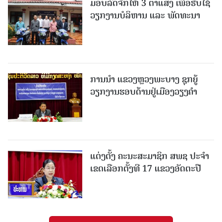
ມອບລົດຈັກໃຫ້ 3 ຕາແສງ ເພື່ອຮັບໃຊ້
ວຽກງານບໍລິຫານ ແລະ ພັດທະນາ
ການນຳ ແຂວງຫຼວງພະບາງ ຊຸກຍູ້
ວຽກງານຮອບດ້ານຢູ່ເມືອງວຽງຄໍາ
ແຕ່ງຕັ້ງ ຄະນະສະມາຊິກ ສພຊ ປະຈຳ
ເຂດເລືອກຕັ້ງທີ 17 ແຂວງອັດຕະປື