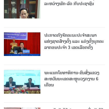
ລະຫວ່າງພັກ-ລັດ ກັບປະຊາຊົນ
ປະກາດກົງຈັກຄະນະປະຈໍາສະພາ
ແຫ່ງຊາດສ້າງຕັ້ງ ແລະ ແຕ່ງຕັ້ງບຸກຄະ
ລາກອນປະຈໍາ 3 ເຂດເລືອກຕັ້ງ
ພະແນກໂຍທາທິການ-ຂົນສົ່ງແຂວງ
ສະຫວັນນະເຂດສະຫຼຸບວຽກງານ 6
ເດືອນ