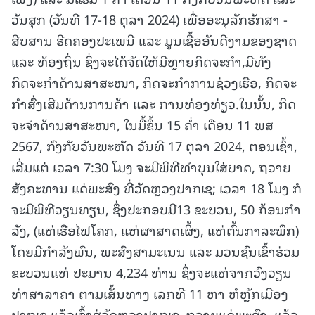
ວັນສຸກ (ວັນທີ 17-18 ຕຸລາ 2024) ເພື່ອອະນຸລັກຮັກສາ -
ສືບສານ ຮີດຄອງປະເພນີ ແລະ ມູນເຊື້ອອັນດີງາມຂອງຊາດ
ແລະ ທ້ອງຖິ່ນ ຊຶ່ງຈະໄດ້ຈັດໃຫ້ມີຫຼາຍກິດຈະກຳ,ມີທັງ
ກິດຈະກຳດ້ານສາສະໜາ, ກິດຈະກຳການຊ່ວງເຮືອ, ກິດຈະ
ກໍາສົ່ງເສີມດ້ານການຄ້າ ແລະ ການທ່ອງທ່ຽວ.ໃນນັ້ນ, ກິດ
ຈະຈໍາດ້ານສາສະໜາ, ໃນມື້ຂຶ້ນ 15 ຄໍ່າ ເດືອນ 11 ພສ
2567, ກົງກັບວັນພະຫັດ ວັນທີ 17 ຕຸລາ 2024, ຕອນເຊົ້າ,
ເລີ່ມແຕ່ ເວລາ 7:30 ໂມງ ຈະມີພິທີທຳບຸນໃສ່ບາດ, ຖວາຍ
ສັງຄະທານ ແດ່ພະສົງ ທີ່ວັດຫຼວງປາກເຊ; ເວລາ 18 ໂມງ ກໍ
ຈະມີພິທີວຽນທຽນ, ຊຶ່ງປະກອບມີ13 ຂະບວນ, 50 ກ້ອນກໍາ
ລັງ, (ແຫ່ເຮືອໄຟໂຄກ, ແຫ່ຜາສາດເຜິ້ງ, ແຫ່ຕົ້ນກາລະພຶກ)
ໂດຍມີກໍາລັງພົນ, ພະສົງສາມະເນນ ແລະ ມວນຊົນເຂົ້າຮ່ວມ
ຂະບວນແຫ່ ປະມານ 4,234 ທ່ານ ຊຶ່ງຈະແຫ່ຈາກວົງວຽນ
ທ່າສາລາຄາ ຕາມເສັ້ນທາງ ເລກທີ 11 ຫາ ຫໍຫຼັກເມືອງ
ປາກເຊ ແລ້ວເຂົ້າສູ່ວັດຫຼວງປາກເຊ, ຖວາຍແດ່ພະສົງ, ແລ້ວ