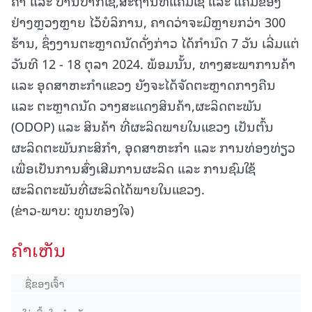
ຄໍາ ແລະ ບ້ານປາກເຊ,ສະຖານທີ່ແຄມເຊ ແລະ ແຄມຂອງ
ຢ່າງຫຼວງຫຼາຍ ໄວ້ບໍລິການ, ຄາດວ່າຈະມີຫຼາຍກວ່າ 300
ຮ້ານ, ຊຶ່ງງານຕະຫຼາດນັດດັ່ງກ່າວ ໄດ້ກຳນົດ 7 ວັນ ເລີ່ມແຕ່
ວັນທີ 12 - 18 ຕຸລາ 2024. ພ້ອມນັ້ນ, ທາງສະພາການຄ້າ
ແລະ ອຸດສາຫະກຳແຂວງ ຍັງຈະໄດ້ຈັດຕະຫຼາດກາງຄືນ
ແລະ ຕະຫຼາດນັດ ວາງສະແດງສິນຄ້າ,ຜະລິດຕະພັນ
(ODOP) ແລະ ສິນຄ້າ ທີ່ຜະລິດພາຍໃນແຂວງ ເປັນຕົ້ນ
ຜະລິດຕະພັນກະສິກຳ, ອຸດສາຫະກຳ ແລະ ການທ່ອງທ່ຽວ
ເພື່ອເປັນການສົ່ງເສີມການຜະລິດ ແລະ ການຊົມໃຊ້
ຜະລິດຕະພັນທີ່ຜະລິດໄດ້ພາຍໃນແຂວງ.
(ຂ່າວ-ພາບ: ທູນທອງໃຈ)
ຄໍາເຫັນ