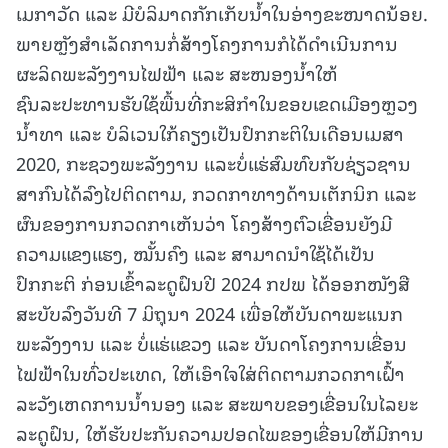
ເມກາວັດ ແລະ ມີບໍລິມາດກັກເກັບນໍ້າໃນອ່າງຂະໜາດນ້ອຍ.
ພາຍຫຼັງສຳເລັດການກໍ່ສ້າງໂຄງການກໍໄດ້ດຳເນີນການ
ຜະລິດພະລັງງານໄຟຟ້າ ແລະ ສະໜອງນໍ້າໃຫ້
ຊົນລະປະທານຮັບໃຊ້ພື້ນທີ່ກະສິກຳໃນຂອບເຂດເມືອງຫຼວງ
ນ້ຳທາ ແລະ ບໍລິເວນໃກ້ຄຽງເປັນປົກກະຕິໃນເດືອນເມສາ
2020, ກະຊວງພະລັງງານ ແລະບໍ່ແຮ່ສົມທົບກັບຊ່ຽວຊານ
ສາກົນໄດ້ລົງໄປຕິດຕາມ, ກວດກາທາງດ້ານເຕັກນິກ ແລະ
ຜົນຂອງການກວດກາເຫັນວ່າ ໂຄງສ້າງຕົວເຂື່ອນຍັງມີ
ຄວາມແຂງແຮງ, ໝັ້ນຄົງ ແລະ ສາມາດນຳໃຊ້ໄດ້ເປັນ
ປົກກະຕິ ກ່ອນເຂົ້າລະດູຝົນປີ 2024 ກປພ ໄດ້ອອກໜັງສື
ສະບັບລົງວັນທີ 7 ມິຖຸນາ 2024 ເພື່ອໃຫ້ບັນດາພະແນກ
ພະລັງງານ ແລະ ບໍ່ແຮ່ແຂວງ ແລະ ບັນດາໂຄງການເຂື່ອນ
ໄຟຟ້າໃນທົ່ວປະເທດ, ໃຫ້ເອົາໃຈໃສ່ຕິດຕາມກວດກາເຝົ້າ
ລະວັງເຫດການນໍ້ານອງ ແລະ ສະພາບຂອງເຂື່ອນໃນໄລຍະ
ລະດູຝົນ, ໃຫ້ຮັບປະກັນຄວາມປອດໄພຂອງເຂື່ອນໃຫ້ມີການ