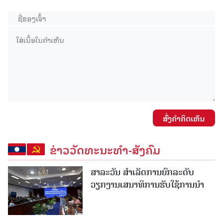
ສົ່ງຄໍາຄິດເຫັນ
ຂ່າວວັດທະນະທຳ-ສັງຄົມ
ສາລະວັນ ສໍາເລັດການຍົກລະດັບ
ວຽກງານເສນາທິການຮັບໃຊ້ການນໍາ