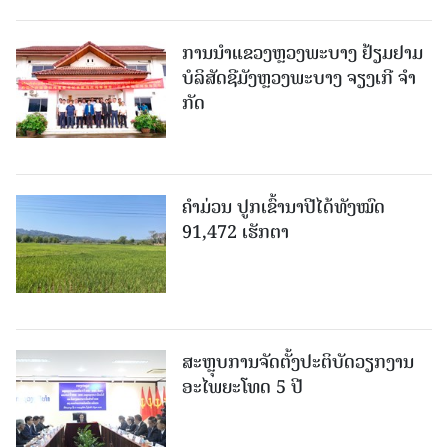
ການນຳແຂວງຫຼວງພະບາງ ຢ້ຽມ​ຢາມ
ບໍ​ລິ​ສັດຊີມັງຫຼວງພະບາງ ຈຽງເກີ ຈໍາ
ກັດ
ຄໍາມ່ວນ ປູກເຂົ້ານາປີໄດ້ທັງໝົດ
91,472 ເຮັກຕາ
ສະຫຼຸບການຈັດຕັ້ງປະຕິບັດວຽກງານ
ອະໄພຍະໂທດ 5 ປີ