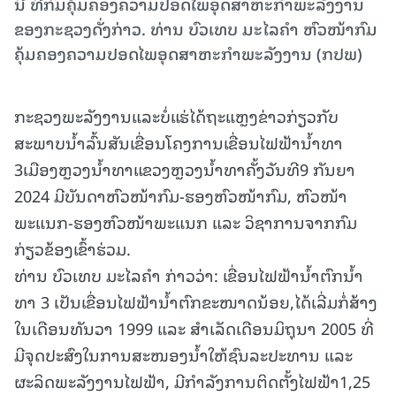
ນີ້ ທີ່ກົມຄຸ້ມຄອງຄວາມປອດໄພອຸດສາຫະກຳພະລັງງານ
ຂອງກະຊວງດັ່ງກ່າວ. ທ່ານ ບົວເທບ ມະໄລຄຳ ຫົວໜ້າກົມ
ຄຸ້ມຄອງຄວາມປອດໄພອຸດສາຫະກຳພະລັງງານ (ກປພ)
ກະຊວງພະລັງງານແລະບໍ່ແຮ່ໄດ້ຖະແຫຼງຂ່າວກ່ຽວກັບ
ສະພາບນໍ້າລົ້ນສັນເຂື່ອນໂຄງການເຂື່ອນໄຟຟ້ານໍ້າທາ
3ເມືອງຫຼວງນໍ້າທາແຂວງຫຼວງນໍ້າທາຄັ້ງວັນທີ9 ກັນຍາ
2024 ມີບັນດາຫົວໜ້າກົມ-ຮອງຫົວໜ້າກົມ, ຫົວໜ້າ
ພະແນກ-ຮອງຫົວໜ້າພະແນກ ແລະ ວິຊາການຈາກກົມ
ກ່ຽວຂ້ອງເຂົ້າຮ່ວມ.
ທ່ານ ບົວເທບ ມະໄລຄຳ ກ່າວວ່າ: ເຂື່ອນໄຟຟ້ານໍ້າຕົກນໍ້າ
ທາ 3 ເປັນເຂື່ອນໄຟຟ້ານໍ້າຕົກຂະໜາດນ້ອຍ,ໄດ້ເລີ່ມກໍ່ສ້າງ
ໃນເດືອນທັນວາ 1999 ແລະ ສຳເລັດເດືອນມິຖຸນາ 2005 ທີ່
ມີຈຸດປະສົງໃນການສະໜອງນໍ້າໃຫ້ຊົນລະປະທານ ແລະ
ຜະລິດພະລັງງານໄຟຟ້າ, ມີກໍາລັງການຕິດຕັ້ງໄຟຟ້າ1,25