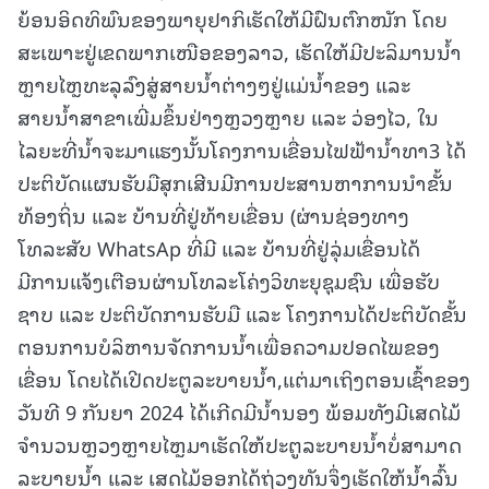
ຍ້ອນອິດທິພົນຂອງພາຍຸຢາກິເຮັດໃຫ້ມີຝົນຕົກໜັກ ໂດຍ
ສະເພາະຢູ່ເຂດພາກເໜືອຂອງລາວ, ເຮັດໃຫ້ມີປະລິມານນ້ຳ
ຫຼາຍໄຫຼທະລຸລົງສູ່ສາຍນ້ຳຕ່າງໆຢູ່ແມ່ນໍ້າຂອງ ແລະ
ສາຍນໍ້າສາຂາເພີ່ມຂຶ້ນຢ່າງຫຼວງຫຼາຍ ແລະ ວ່ອງໄວ, ໃນ
ໄລຍະທີ່ນໍ້າຈະມາແຮງນັ້ນໂຄງການເຂື່ອນໄຟຟ້ານ້ຳທາ3 ໄດ້
ປະຕິບັດແຜນຮັບມືສຸກເສີນມີການປະສານຫາການນໍາຂັ້ນ
ທ້ອງຖິ່ນ ແລະ ບ້ານທີ່ຢູ່ທ້າຍເຂື່ອນ (ຜ່ານຊ່ອງທາງ
ໂທລະສັບ WhatsAp ທີ່ມີ ແລະ ບ້ານທີ່ຢູ່ລຸ່ມເຂື່ອນໄດ້
ມີການແຈ້ງເຕືອນຜ່ານໂທລະໂຄ່ງວິທະຍຸຊຸມຊົນ ເພື່ອຮັບ
ຊາບ ແລະ ປະຕິບັດການຮັບມື ແລະ ໂຄງການໄດ້ປະຕິບັດຂັ້ນ
ຕອນການບໍລິຫານຈັດການນ້ຳເພື່ອຄວາມປອດໄພຂອງ
ເຂື່ອນ ໂດຍໄດ້ເປີດປະຕູລະບາຍນ້ຳ,ແຕ່ມາເຖິງຕອນເຊົ້າຂອງ
ວັນທີ 9 ກັນຍາ 2024 ໄດ້ເກີດມີນໍ້ານອງ ພ້ອມທັງມີເສດໄມ້
ຈຳນວນຫຼວງຫຼາຍໄຫຼມາເຮັດໃຫ້ປະຕູລະບາຍນໍ້າບໍ່ສາມາດ
ລະບາຍນ້ຳ ແລະ ເສດໄມ້ອອກໄດ້ຖ່ວງທັນຈຶ່ງເຮັດໃຫ້ນໍ້າລົ້ນ