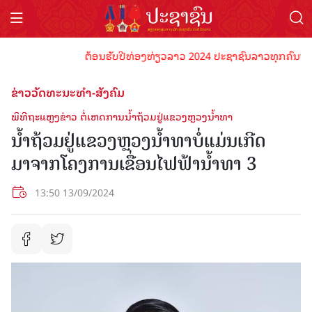
ຕ້ອນຮັບປີທ່ອງທ່ຽວລາວ 2024 ປະຊາຊົນລາວທຸກຄົນຈົ່ງພ້ອມເ
ຂ່າວວັດທະນະທຳ-ສັງຄົມ
ພິທີຖະແຫຼງຂ່າວ ຕໍ່ເຫດການນໍ້າຖ້ວມຢູ່ແຂວງຫຼວງນໍ້າທາ
ນໍ້າຖ້ວມຢູ່ແຂວງຫຼວງນໍ້າທາບໍ່ແມ່ນເກີດ
ມາຈາກໂຄງການເຂື່ອນໄຟຟ້ານໍ້າທາ 3
13:50 13/09/2024