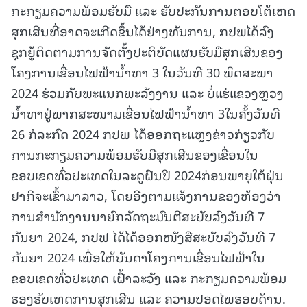
ກະກຽມຄວາມພ້ອມຮັບມື ແລະ ຮັບປະກັນການຕອບໂຕ້ເຫດ
ສຸກເສີນທີ່ອາດຈະເກີດຂຶ້ນໄດ້ຢ່າງທັນການ, ກປພໄດ້ລົງ
ຊຸກຍູ້ຕິດຕາມການຈັດຕັ້ງປະຕິບັດແຜນຮັບມືສຸກເສີນຂອງ
ໂຄງການເຂື່ອນໄຟຟ້ານໍ້າທາ 3 ໃນວັນທີ 30 ພຶດສະພາ
2024 ຮ່ວມກັບພະແນກພະລັງງານ ແລະ ບໍ່ແຮ່ແຂວງຫຼວງ
ນ້ຳທາຢູ່ພາກສະໜາມເຂື່ອນໄຟຟ້ານໍ້າທາ 3ໃນຄັ້ງວັນທີ
26 ກໍລະກົດ 2024 ກປພ ໄດ້ອອກຖະແຫຼງຂ່າວກ່ຽວກັບ
ການກະກຽມຄວາມພ້ອມຮັບມືສຸກເສີນຂອງເຂື່ອນໃນ
ຂອບເຂດທົ່ວປະເທດໃນລະດູຝົນປີ 2024ກ່ອນພາຍຸໃຕ້ຝຸ່ນ
ຢາກິຈະເຂົ້າມາລາວ, ໂດຍອີງຕາມແຈ້ງການຂອງຫ້ອງວ່າ
ການສໍານັກງານນາຍົກລັດຖະມົນຕີສະບັບລົງວັນທີ 7
ກັນຍາ 2024, ກປຟ ໄດ້ໄດ້ອອກໜັງສືສະບັບລົງວັນທີ 7
ກັນຍາ 2024 ເພື່ອໃຫ້ບັນດາໂຄງການເຂື່ອນໄຟຟ້າໃນ
ຂອບເຂດທົ່ວປະເທດ ເຝົ້າລະວັງ ແລະ ກະກຽມຄວາມພ້ອມ
ຮອງຮັບເຫດການສຸກເສີນ ແລະ ຄວາມປອດໄພຮອບດ້ານ.