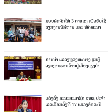
ມອບລົດຈັກໃຫ້ 3 ຕາແສງ ເພື່ອຮັບໃຊ້
ວຽກງານບໍລິຫານ ແລະ ພັດທະນາ
ການນຳ ແຂວງຫຼວງພະບາງ ຊຸກຍູ້
ວຽກງານຮອບດ້ານຢູ່ເມືອງວຽງຄໍາ
ແຕ່ງຕັ້ງ ຄະນະສະມາຊິກ ສພຊ ປະຈຳ
ເຂດເລືອກຕັ້ງທີ 17 ແຂວງອັດຕະປື