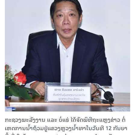
ກະຊວງພະລັງງານ ແລະ ບໍ່ແຮ່ ໄດ້ຈັດພິທີຖະແຫຼງຂ່າວ ຕໍ່
ເຫດການນໍ້າຖ້ວມຢູ່ແຂວງຫຼວງນໍ້າທາໃນວັນທີ 12 ກັນຍາ