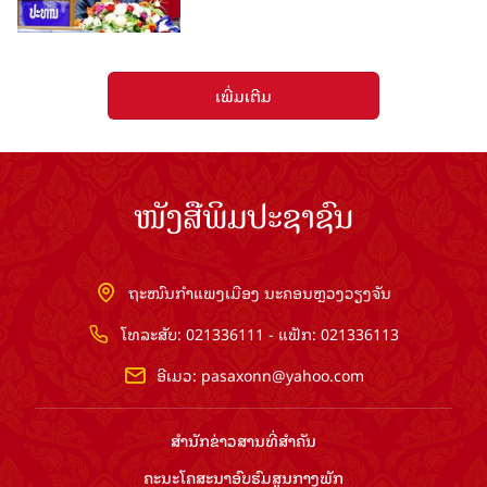
ເພີ່ມເຕີມ
ໜັງສືພິມປະຊາຊົນ
ຖະໜົນກຳແພງເມືອງ ນະຄອນຫຼວງວຽງຈັນ
ໂທລະສັບ: 021336111 - ແຟັກ: 021336113
ອີເມວ:
pasaxonn@yahoo.com
ສຳ​ນັກ​ຂ່າວ​ສານ​ທີ່​ສຳ​ຄັນ​
ຄະນະໂຄສະນາອົບຮົມ​ສູນ​ກາງ​ພັກ