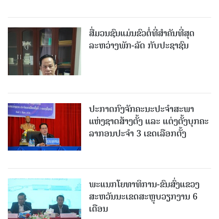
ສື່ມວນຊົນແມ່ນຂົວຕໍ່ທີ່ສໍາຄັນທີ່ສຸດ
ລະຫວ່າງພັກ-ລັດ ກັບປະຊາຊົນ
ປະກາດກົງຈັກຄະນະປະຈໍາສະພາ
ແຫ່ງຊາດສ້າງຕັ້ງ ແລະ ແຕ່ງຕັ້ງບຸກຄະ
ລາກອນປະຈໍາ 3 ເຂດເລືອກຕັ້ງ
ພະແນກໂຍທາທິການ-ຂົນສົ່ງແຂວງ
ສະຫວັນນະເຂດສະຫຼຸບວຽກງານ 6
ເດືອນ