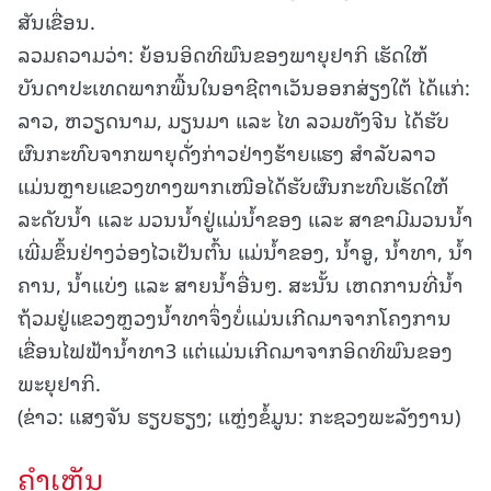
ສັນເຂື່ອນ.
ລວມຄວາມວ່າ: ຍ້ອນອິດທິພົນຂອງພາຍຸຢາກິ ເຮັດໃຫ້
ບັນດາປະເທດພາກພື້ນໃນອາຊີຕາເວັນອອກສ່ຽງໃຕ້ ໄດ້ແກ່:
ລາວ, ຫວຽດນາມ, ມຽນມາ ແລະ ໄທ ລວມທັງຈີນ ໄດ້ຮັບ
ຜົນກະທົບຈາກພາຍຸດັ່ງກ່າວຢ່າງຮ້າຍແຮງ ສຳລັບລາວ
ແມ່ນຫຼາຍແຂວງທາງພາກເໜືອໄດ້ຮັບຜົນກະທົບເຮັດໃຫ້
ລະດັບນໍ້າ ແລະ ມວນນໍ້າຢູ່ແມ່ນ້ຳຂອງ ແລະ ສາຂາມີມວນນ້ຳ
ເພີ່ມຂຶ້ນຢ່າງວ່ອງໄວເປັນຕົ້ນ ແມ່ນໍ້າຂອງ, ນໍ້າອູ, ນໍ້າທາ, ນໍ້າ
ຄານ, ນໍ້າແບ່ງ ແລະ ສາຍນ້ຳອື່ນໆ. ສະນັ້ນ ເຫດການທີ່ນໍ້າ
ຖ້ວມຢູ່ແຂວງຫຼວງນໍ້າທາຈຶ່ງບໍ່ແມ່ນເກີດມາຈາກໂຄງການ
ເຂື່ອນໄຟຟ້ານໍ້າທາ3 ແຕ່ແມ່ນເກີດມາຈາກອິດທິພົນຂອງ
ພະຍຸຢາກິ.
(ຂ່າວ: ແສງຈັນ ຮຽບຮຽງ; ແຫຼ່ງຂໍ້ມູນ: ກະຊວງພະລັງງານ)
ຄໍາເຫັນ