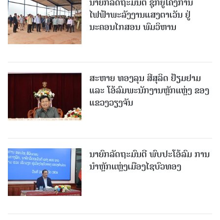
ນາຍົກລັດຖະມົນຕີ ຊຸກຍູ້ໂຄງການ
ໄຟຟ້າພະລັງງານແສງຕາເວັນ ຢູ່
ນະຄອນໄກສອນ ພົມວິຫານ
ສະຫາຍ ທອງລຸນ ສີສຸລິດ ຢ້ຽມຢາມ
ແລະ ໂອ້ລົມພະນັກງານຫຼັກແຫຼ່ງ ຂອງ
ແຂວງວຽງຈັນ
ນາຍົກລັດຖະມົນຕີ ພົບປະໂອ້ລົມ ການ
ນຳຫຼັກແຫຼ່ງເມືອງໄຊບົວທອງ