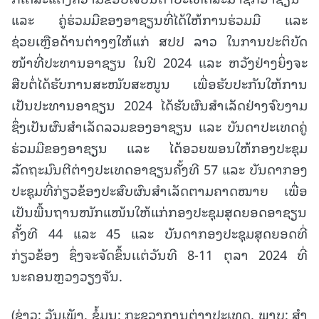
ແລະ ຄູ່ຮ່ວມມືຂອງອາຊຽນທີ່ໄດ້ໃຫ້ການຮ່ວມມື ແລະ
ຊ່ວຍເຫຼືອດ້ານຕ່າງໆໃຫ້ແກ່ ສປປ ລາວ ໃນການປະຕິບັດ
ໜ້າທີ່ປະທານອາຊຽນ ໃນປີ 2024 ແລະ ຫວັງຢ່າງຍິ່ງຈະ
ສືບຕໍ່ໄດ້ຮັບການສະໜັບສະໜູນ ເພື່ອຮັບປະກັນໃຫ້ການ
ເປັນປະທານອາຊຽນ 2024 ໄດ້ຮັບຜົນສໍາເລັດຢ່າງຈົບງາມ
ຊຶ່ງເປັນຜົນສຳເລັດລວມຂອງອາຊຽນ ແລະ ບັນດາປະເທດຄູ່
ຮ່ວມມືຂອງອາຊຽນ ແລະ ໄດ້ອວຍພອນໃຫ້ກອງປະຊຸມ
ລັດຖະມົນຕີຕ່າງປະເທດອາຊຽນຄັ້ງທີ 57 ແລະ ບັນດາກອງ
ປະຊຸມທີ່ກ່ຽວຂ້ອງປະສົບຜົນສໍາເລັດຕາມຄາດໝາຍ ເພື່ອ
ເປັນພື້ນຖານໜັກແໜ້ນໃຫ້ແກ່ກອງປະຊຸມສຸດຍອດອາຊຽນ
ຄັ້ງທີ 44 ແລະ 45 ແລະ ບັນດາກອງປະຊຸມສຸດຍອດທີ່
ກ່ຽວຂ້ອງ ຊຶ່ງຈະຈັດຂຶ້ນເເຕ່ວັນທີ 8-11 ຕຸລາ 2024 ທີ່
ນະຄອນຫຼວງວຽງຈັນ.
(ຂ່າວ: ວັນເພັງ, ຂໍ້ມູນ: ກະຊວງການຕ່າງປະເທດ, ພາບ: ສໍາ