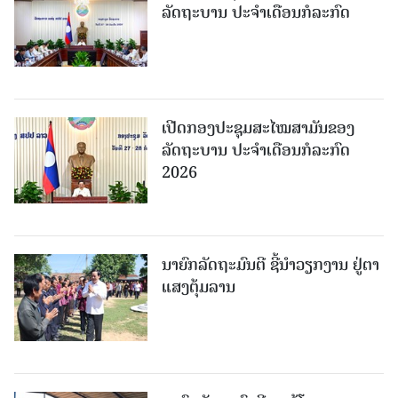
ລັດຖະບານ ປະຈຳເດືອນກໍລະກົດ
ເປີດກອງປະຊຸມສະໄໝສາມັນຂອງ
ລັດຖະບານ ປະຈໍາເດືອນກໍລະກົດ
2026
ນາຍົກລັດຖະມົນຕີ ຊີ້ນຳວຽກງານ ຢູ່ຕາ
ແສງຕຸ້ມລານ