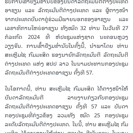
ຮັບການເຂົ້າຢ້ຽມຂໍ່ານັບຂອງບັນດາລັດຖະມົນຕີຕ່າງປະເທດ
ອາຊຽນ ແລະ ລັດຖະມົນຕີຕ່າງປະເທດ ແລະ
ຜູ້ຕາງໜ້າ
ຈາກປະເທດບັນດາຄູ່ຮ່ວມມືພາຍນອກຂອງອາຊຽນ ແລະ
ເລຂາທິການໃຫຍ່ອາຊຽນ ທັງໝົດ 32 ທ່ານ ໃນວັນທີ 27
ກໍລະກົດ 2024 ທີ່ ຫໍປະຊຸມແຫ່ງຊາດ ນະຄອນຫຼວງ
ວຽງຈັນ. ການເຂົ້າຢ້ຽມຂໍ່ານັບໃນຄັ້ງນີ້, ນໍາພາໂດຍ ທ່ານ
ສະເຫຼີມໄຊ ກົມມະສິດ ຮອງນາຍົກລັດຖະມົນຕີ ລັດຖະມົນຕີ
ຕ່າງປະເທດ ແຫ່ງ ສປປ ລາວ ໃນນາມປະທານກອງປະຊຸມ
ລັດຖະມົນຕີຕ່າງປະເທດອາຊຽນ ຄັ້ງທີ 57.
ໃນໂອກາດນີ້, ທ່ານ ສະເຫຼີມໄຊ ກົມມະສິດ ໄດ້ຕາງໜ້າໃຫ້
ບັນດາລັດຖະມົນຕີ ລາຍງານກ່ຽວກັບກອງປະຊຸມ
ລັດຖະມົນຕີຕ່າງປະເທດອາຊຽນ ຄັ້ງທີ 57 ແລະ ບັນດາ
ກອງປະຊຸມທີ່ກ່ຽວຂ້ອງ ລວມທັງ ໝົດ 25 ກອງປະຊຸມ
ລະດັບລັດຖະມົນຕີຕ່າງປະເທດ. ໃນນີ້, ທ່ານ ສະເຫຼີມໄຊ ກົມ
ມະສິດ ໄດ້ລາຍງານໃຫ້ທ່ານ ສອນໄຊ ສີພັນດອນ ໃນນາມ