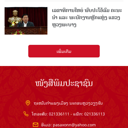
ເລຂາທິການໃຫຍ່ ພົບປະໂອ້ລົມ ຄະນະ
ນໍາ ແລະ ພະນັກງານຫຼັກແຫຼ່ງ ແຂວງ
ຫຼວງພະບາງ
ເພີ່ມເຕີມ
ໜັງສືພິມປະຊາຊົນ
ຖະໜົນກຳແພງເມືອງ ນະຄອນຫຼວງວຽງຈັນ
ໂທລະສັບ: 021336111 - ແຟັກ: 021336113
ອີເມວ:
pasaxonn@yahoo.com