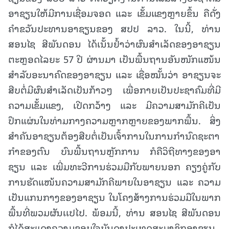
ອາຊຽນໃຫ້ມີການເຊື່ອມຈອດ ແລະ ເຂັ້ມແຂງຫຼາຍຂຶ້ນ ຄືດັ່ງ
ຄຳຂວັນປະທານອາຊຽນຂອງ ສປປ ລາວ. ໃນນີ້, ທ່ານ
ສອນໄຊ ສີພັນດອນ ໄດ້ເນັ້ນຢໍ້າວ່າຜົນສຳເລັດຂອງອາຊຽນ
ຕະຫຼອດໄລຍະ 57 ປີ ຜ່ານມາ ເປັນພື້ນຖານອັນໜັກແໜ້ນ
ສຳລັບອະນາຄົດຂອງອາຊຽນ ແລະ ເຊື່ອໝັ້ນວ່າ ອາຊຽນຈະ
ສືບຕໍ່ມີຜົນສໍາເລັດເປັນກ້າວໆ ເພື່ອກາຍເປັນປະຊາຄົມທີ່ມີ
ຄວາມເຂັ້ມແຂງ, ເປີດກວ້າງ ແລະ ມີຄວາມສາມັກຄີເປັນ
ປຶກແຜ່ນໃນທ່າມກາງຄວາມຫຼາກຫຼາຍຂອງພາກພື້ນ. ສິ່ງ
ສຳຄັນອາຊຽນຕ້ອງສືບຕໍ່ເປັນເຈົ້າການໃນການກຳນົດຊະຕາ
ກຳຂອງຕົນ ບົນພື້ນຖານຫຼັກການ ກໍຄືວິຖີທາງຂອງອາ
ຊຽນ ແລະ ເພີ່ມທະວີການຮ່ວມມືກັບພາຍນອກ ຄຽງຄູ່ກັບ
ການຮັດແໜ້ນຄວາມສາມັກຄີພາຍໃນອາຊຽນ ແລະ ຄວາມ
ເປັນແກນກາງຂອງອາຊຽນ ໃນໂຄງສ້າງການຮ່ວມມືໃນພາກ
ພື້ນທີ່ພວມຜັນເເປໄປ. ພ້ອມນີ້, ທ່ານ ສອນໄຊ ສີພັນດອນ
ກໍໄດ້ສະແດງຄວາມຂອບໃຈບັນດາປະເທດສະມາຊິກອາຊຽນ