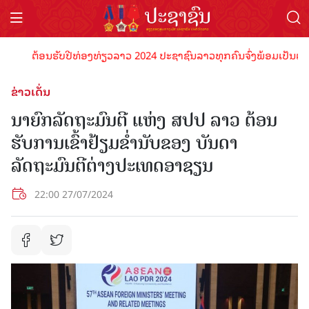
ຕ້ອນຮັບປີທ່ອງທ່ຽວລາວ 2024 ປະຊາຊົນລາວທຸກຄົນຈົ່ງພ້ອມເປັນເຈົ້າພາບ
ຂ່າວເດັ່ນ
ນາຍົກລັດຖະມົນຕີ ແຫ່ງ ສປປ ລາວ ຕ້ອນ
ຮັບການເຂົ້າຢ້ຽມຂໍ່ານັບຂອງ ບັນດາ
ລັດຖະມົນຕີຕ່າງປະເທດອາຊຽນ
22:00 27/07/2024