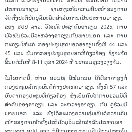
ປະທານອາຊຽນ ຊາບກ່ຽວກັບຄວາມຄືບໜ້າຂອງການ
ຈັດຕັ້ງປະຕິບັດບຸລິມະສິດສຳລັບການເປັນປະທານອາຊຽນ
ຂອງ ສປປ ລາວ, ວິໄສທັດປະຊາຄົມອາຊຽນ 2025, ການ
ພົວພັນຮ່ວມມືລະຫວ່າງອາຊຽນກັບພາຍນອກ ແລະ ການ
ກະກຽມໃຫ້ແກ່ ກອງປະຊຸມສຸດຍອດອາຊຽນຄັ້ງທີ 44 ແລະ
45 ແລະ ບັນດາກອງປະຊຸມສຸດຍອດທີ່ກ່ຽວຂ້ອງ ຊຶ່ງຈະຈັດ
ຂຶ້ນເເຕ່ວັນທີ 8-11 ຕຸລາ 2024 ທີ່ ນະຄອນຫຼວງວຽງຈັນ.
ໃນໂອກາດນີ້, ທ່ານ ສອນໄຊ ສີພັນດອນ ໄດ້ຕີລາຄາສູງຕໍ່
ກອງປະຊຸມລັດຖະມົນຕີຕ່າງປະເທດອາຊຽນ ຄັ້ງທີ 57 ແລະ
ບັນດາກອງປະຊຸມທີ່ກ່ຽວຂ້ອງ ຊຶ່ງເປັນກົນໄກການຮ່ວມມືທີ່
ສໍາຄັນຂອງອາຊຽນ ແລະ ລະຫວ່າງອາຊຽນ ກັບ ຄູ່ຮ່ວມມື
ພາຍນອກ ແລະ ຍັງໄດ້ສະແດງຄວາມຊົມເຊີຍຕໍ່ຄວາມຄືບ
ໜ້າຂອງການຈັດຕັ້ງປະຕິບັດບຸລິມະສິດສຳລັບປະທານອາ
ຊຽນຂອງ ສປປ ລາວ ກໍຄືວຽກງານການເສີມສ້າງປະຊາຄົມ