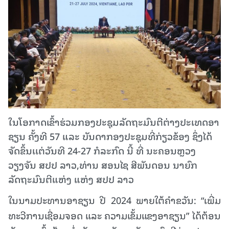
ໃນໂອກາດເຂົ້າຮ່ວມກອງປະຊຸມລັດຖະມົນຕີຕ່າງປະເທດອາ
ຊຽນ ຄັ້ງທີ 57 ແລະ ບັນດາກອງປະຊຸມທີ່ກ່ຽວຂ້ອງ ຊຶ່ງໄດ້
ຈັດຂຶ້ນເເຕ່ວັນທີ 24-27 ກໍລະກົດ ນີ້ ທີ່ ນະຄອນຫຼວງ
ວຽງຈັນ ສປປ ລາວ,ທ່ານ ສອນໄຊ ສີພັນດອນ ນາຍົກ
ລັດຖະມົນຕີແຫ່ງ ແຫ່ງ ສປປ ລາວ
ໃນນາມປະທານອາຊຽນ ປີ 2024 ພາຍໃຕ້ຄໍາຂວັນ: “ເພີ່ມ
ທະວີການເຊື່ອມຈອດ ແລະ ຄວາມເຂັ້ມແຂງອາຊຽນ” ໄດ້ຕ້ອນ