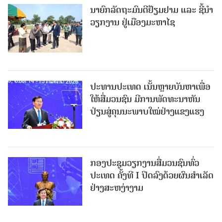
ນາຍົກລັດຖະມົນຕີຢ້ຽມຢາມ ແລະ ຊີ້ນຳ
ວຽກງານ ຢູ່ເມືອງມະຫາໄຊ
ປະທານປະເທດ ເນັ້ນຫຼາຍບັນຫາເພື່ອ
ໃຫ້ສື່ມວນຊົນ ມີການພັດທະນາຫັນ
ປ່ຽນສູ່ຄຸນນະພາບໃໝ່ຢ່າງແຂງແຮງ
ກອງປະຊຸມວຽກງານສື່ມວນຊົນທົ່ວ
ປະເທດ ຄັ້ງທີ I ປິດລົງດ້ວຍຜົນສໍາເລັດ
ຢ່າງສະຫງ່າງາມ