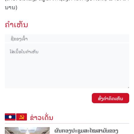
ນານ)
ຄໍາເຫັນ
ສົ່ງຄໍາຄິດເຫັນ
ຂ່າວເດັ່ນ
ຜົນກອງປະຊຸມສະໄໝສາມັນຂອງ