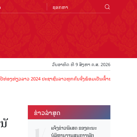
n
ວັນອາທິດ ທີ 9 ສິງຫາ ຄ.ສ. 2026
ຽວລາວ 2024 ປະຊາຊົນລາວທຸກຄົນຈົ່ງພ້ອມເປັນເຈົ້າພາບທີ່ດີ ຕ້ອນຮັບນັກທ່ອ
ຂ່າວ​ລ່າ​ສຸດ
ນັ
ແຈ້ງຂ່າວພິເສດ ຂອງຄະນະ
ບໍລິຫານງານສູນກາງພັກ