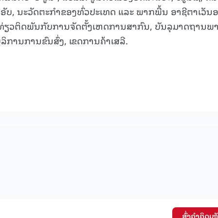
ດອັບ, ນະວັດຕະກຳຂອງທົ່ວປະເທດ ແລະ ພາກພື້ນ ອາຊີຕາເວັນ
15.040(07-08-20
ອງທ່ຽວຕິດພັນກັບການຈັດຕັ້ງເຫດການສາກົນ, ບັນລຸມາດຖານພ
ໍລິການການຂົນສົ່ງ, ເຂດການຄ້າເສລີ.
ສົ່ງຄໍາຄິດເຫ