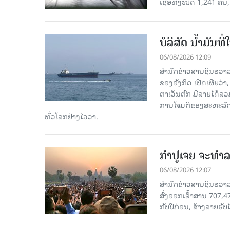
ເຊື້ອ​ທັງ​ໝົດ 1,241 ຄົນ
ບໍລິສັດ ນ້ຳມັນ
06/08/2026 12:09
ສຳນັກຂ່າວສານຊິນຮວາລ
ຂອງອັງກິດ ເປີດເຜີຍວ່າ,
ຕາເວັນຕົກ ມີລາຍໄດ້ລວ
ການໂຈມຕີຂອງສະຫະລັດ ອ
ທົ່ວໂລກຢ່າງໄວວາ.
ກຳປູເຈຍ ຈະທຳລາ
06/08/2026 12:07
ສຳນັກຂ່າວສານຊິນຮວາລາ
ສົ່ງອອກເຂົ້າສານ 707,
ກັບປີກ່ອນ, ສ້າງລາຍຮັບໄ