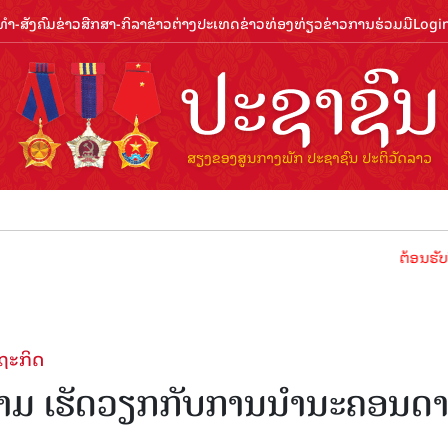
ຳ-ສັງຄົມ
ຂ່າວສືກສາ-ກິລາ
ຂ່າວຕ່າງປະເທດ
ຂ່າວທ່ອງທ່ຽວ
ຂ່າວການຮ່ວມມື
Logi
ຕ້ອນຮັບປີທ່ອງທ່
ຖະກິດ
ນາມ ເຮັດວຽກກັບການນຳນະຄອນດາ