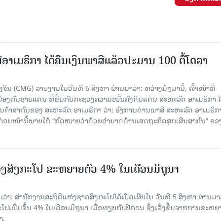
ອາເມຣິກາ ໄດ້ຄືນເງິນພາສີແລ້ວປະມານ 100 ຕື້ໂດລາ
ນ (CMG) ລາຍງານໃນວັນທີ 6 ສິງຫາ ຜ່ານມາວ່າ: ຫວ່າງມໍ່ໆມານີ້, ເຈົ້າໜ້າທີ່
ປ້ອງກັນຊາຍແດນ ທີ່ຂຶ້ນກັບກະຊວງຄວາມໝັ້ນຄົງດິນແດນ ສະຫະລັດ ອາເມຣິກາ ໄ
ນຄ້າສາກົນຂອງ ສະຫະລັດ ອາເມຣິກາ ວ່າ: ອົງການດ່ານພາສີ ສະຫະລັດ ອາເມຣິກາ
ບກ່ອນໜ້ານີ້ພາຍໃຕ້ “ກົດໝາຍວ່າດ້ວຍອຳນາດດ້ານເສດຖະກິດສຸກເສີນສາກົນ” ຂອ
ງສິງກະໂປ ຂະຫຍາຍຕົວ 4% ໃນເດືອນມິຖຸນາ
່າ: ສຳນັກງານສະຖິຕິແຫ່ງຊາດສິງກະໂປໄດ້ເປີດເຜີຍໃນ ວັນທີ 5 ສິງຫາ ຜ່ານມາວ
ເພີ່ມຂຶ້ນ 4% ໃນເດືອນມິຖຸນາ ເມື່ອທຽບກັບປີກ່ອນ ຊຶ່ງເລັ່ງຂຶ້ນຈາກການຂະຫຍ
າ.