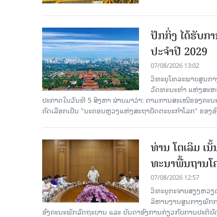
ປັກກິ່ງ ໄດ້ຮັ
ປະຈຳປີ 2029
07/08/2026 13:02
ວິທະຍຸໂທລະພາບສູນກາງ
ວັດທະນະທຳ ແຫ່ງສະຫະປະ
ປະກາດໃນວັນທີ 5 ສິງຫາ ຜ່ານມາວ່າ: ຕາມການສະເໜີຂອງຄະນະ
ຄັດ​ເລືອກເປັນ "ນະຄອນຫຼວງແຫ່ງສະຖາປັດຕະຍະກຳໂລກ" ຂອງອ
ທ່ານ ໂຕ​ເລິມ ເນ
ທະ​ນາ​ພື້ນ​ຖານ​ໂ
07/08/2026 12:57
ວິທະຍຸກະຈາຍສຽງຫວຽດນາມລ
ລິ​ຫານ​ງານ​ສູນ​ກາງ​ພັກ
ອົງ​ຄະ​ນະ​ພັກ​ລັດ​ຖະ​ບານ ແລະ ບັນ​ດາ​ອົງ​ການ​ກ່ຽວ​ກັບ​ການ​ປະ​ຕິ​