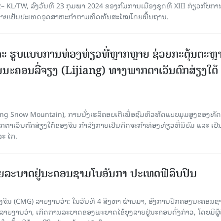
– KL/TW, ​ລົງວັນ​ທີ 23 ກຸມ​ພາ 2024 ຂອງ​ກົມ​ການ​ເມື​ອງ​ຊຸດ​ທີ XIII ກ່ຽວ​ກັບ​ການກ
າຍ​ເປັນ​ປະ​ເທດ​ອຸດ​ສາ​ຫະ​ກຳ​ຕາມ​ທິດ​ທັນ​ສະ​ໄໝ​ໂດຍ​ພື້ນ​ຖານ.
ະ ຮູບແບບການທ່ອງທ່ຽວທີ່ຫຼາກຫຼາຍ ຊ່ວຍກະຕຸ້ນຕະຫຼ
ນະຄອນລີ່ຈຽງ (Lijiang) ທາງພາກຕາເວັນຕົກສ່ຽງໃຕ້
Yulong Snow Mountain), ການນັ່ງເຮລິຄອບເຕີເພື່ອຊົມທິວທັດແບບມຸມສູງຂອງທັດ
ວັນຕົກສ່ຽງໃຕ້ຂອງຈີນ ກຳລັງກາຍເປັນກິດຈະກຳທ່ອງທ່ຽວທີ່ນິຍົມ ແລະ ເປັ
ລະ ໄກ.
ຍລະບາດຢູ່ນະຄອນຊາມໂບ​ອັນກາ ປະເທດຟີລິບປິນ
ີນ (CMG) ລາຍງານວ່າ: ໃນວັນທີ 4 ສິງ​ຫາ ຜ່ານມາ, ອົງການ​ປົກ​ຄອງນະຄອນຊ
ລາຍ​ງານວ່າ, ເກີດ​ການລະບາດ​ຂອງພະຍາດໄຂ້ຍຸງລາຍຢູ່ນະຄອນດັ່ງກ່າວ, ໂດຍມີຜູ້