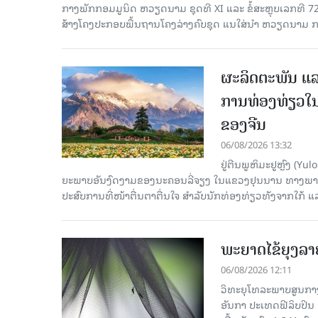
ກາງ​ພັກ​ກອມ​ມູ​ນິດ ຫວຽດ​ນາມ ຊຸດ​ທີ XI ແລະ ຂໍ້​ສະ​ຫຼຸບ​ເລກ​ທີ 72
ສ້າງ​ໂຄງ​ປະ​ກອບ​ພື້ນ​ຖານ​ໂຄງ​ລ່າງຄົບ​ຊຸດ ແນ​ໃສ່​ນຳ ຫວຽດ​ນາມ ກ
ຜະລິດຕະພັນ ແລ
ການທ່ອງທ່ຽວໃນ
ຂອງຈີນ
06/08/2026 13:32
ຢູ່ຕີນພູຫິມະຢູຫຼົງ (
ຍະພາບອັນງົດງາມຂອງນະຄອນລີ່ຈຽງ ໃນແຂວງຢຸນນານ ທາງພາກຕາເ
ປະສົບການທີ່ໜ້າຕື່ນຕາຕື່ນໃຈ ສຳລັບນັກທ່ອງທ່ຽວທັງຈາກໃກ້ ແ
ພະຍາດໄຂ້ຍຸງລາ
06/08/2026 12:11
ວິທະຍຸໂທລະພາບສູນກາງຈ
ອັນກາ ປະເທດຟີລິບປິນ 