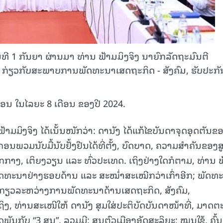
 1 ກັນຍາ ຜ່ານມາ ທ່ານ ຟ້າມມິງຈິງ ນາຍົກລັດຖະມົນຕີ
່ຽວກັບສະພາບການພັດທະນາເສດຖະກິດ - ສັງຄົມ, ຮັບປະກັ
ນ ໃນໄລຍະ 8 ເດືອນ ຂອງປີ 2024.
້າມມິງຈິງ ໄດ້ເນັ້ນໜັກວ່າ: ດານັງ ໄດ້ແກ້ໄຂບັນດາຈຸດອຸດຕັນຂ
ອນພວມນັບມື້ນັບຢັ້ງຢືນໄດ້ທີ່ຕັ້ງ, ບົດບາດ,
ຄວາມສຳຄັນຂອງສ
ກາງ, ເຕິຍງວຽນ ແລະ ທົ່ວປະເທດ. ເຖິງຢ່າງໃດກໍຕາມ, ທ່ານ 
ອງພັດທະນາຢ່າງຮອບດ້ານ ແລະ ສະໝ່ຳສະເໝີກວ່າເກົ່າອີກ; ພັດທ
ົມກຽວລະຫວ່າງການພັດທະນາດ້ານເສດຖະກິດ, ສັງຄົມ,
ງ, ທ່ານສະເໜີໃຫ້ ດານັງ ສຸມໃສ່ປະຕິບັດບັນດາໜ້າທີ່, ມາດຕ
ນກັບ “3 ສູນ”, ລວມມີ: ສູນຕົວເມືອງອັດສະລິຍະ; ໝູນໃຊ້, ຄົ້ນ