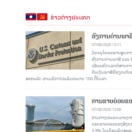
ຂ່າວຕ່າງປະເທດ
ອົງການດ່ານພາສີ
07/08/2026 13:11
ວິທະຍຸໂທລະພາບສູນກາງຈີ
ອົງການດ່ານພາສີ ແລະ 
ເຜີຍແຜ່ໂຕເລກຕໍ່ສານກາ
ຄືນເງິນພາສີທີ່ຮຽກເກັ
ສະຫະລັດ ອາເມຣິກາໄປແລ້ວປະມານ 100 ຕື້ໂດລາ.
ການຂາຍຍ່ອຍຂອ
07/08/2026 13:08
ຂ່າວຕ່າງປະເທດລາຍງານວ
ຍອດຂາຍຍ່ອຍຂອງສິງກະໂປ
2.9% ໃນເດືອນພຶດສະພ