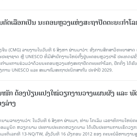
ບການຄັດເລືອກເປັນ ນະຄອນຫຼວງແຫ່ງສະຖາປັດຕະຍະກຳໂລ
ຈີນ (CMG) ລາຍງານໃນວັນທີ 6 ສິງຫາ ຜ່ານມາວ່າ: ອົງການສຶກສາວິທະຍາສາດ
ຊາຊາດ ຫຼື UNESCO ທີ່ມີສຳນັກງານໃຫຍ່ຕັ້ງຢູ່ນະຄອນ​ຫຼວງປາຣີ ປະເທດຝຣັ່ງ
ກຳມະການຮ່ວມວ່າດ້ວຍນະຄອນຫຼວງແຫ່ງສະຖາປັດຕະຍະກຳໂລກ, ປັກກິ່ງ ໄດ້ຮັ
ົງການ UNESCO ແລະ ສະມາ​ຄົມສະຖາປະນິກສາກົນ ປະຈຳປີ 2029.
ັ້ນໜັກ ຕ້ອງ​ປ່ຽນ​ແປງ​ໃໝ່​ວຽກ​ງານ​ວາງ​ແຜນ​ຜັງ ແລະ ​ພັດ
ຄງ​ລ່າງ
າຍງານວ່າ: ໃນ​ວັນ​ທີ 6 ສິງ​ຫາ ຜ່ານມາ, ທ່ານ ໂຕ​ເລິມ ເລ​ຂາ​ທິ​ການ​ໃຫຍ່​ຄະ​ນ
​ກອມ​ມູ​ນິດ ຫວຽດ​ນາມ ປະ​ທານ​ປະ​ເທດຫວຽດ​ນາມ ໄດ້​ເປັນ​ປະ​ທານ​ການ​ເຮັດ​ວຽກ​ກ
ບັດ​ມະ​ຕິ​ເລກ​ທີ 13-NQ/TW, ລົງວັນ​ທີ 16 ມັງ​ກອນ 2012 ຂອງ ຄະ​ນະ​ບໍ​ລິ​ຫານ​ງານ​ສ