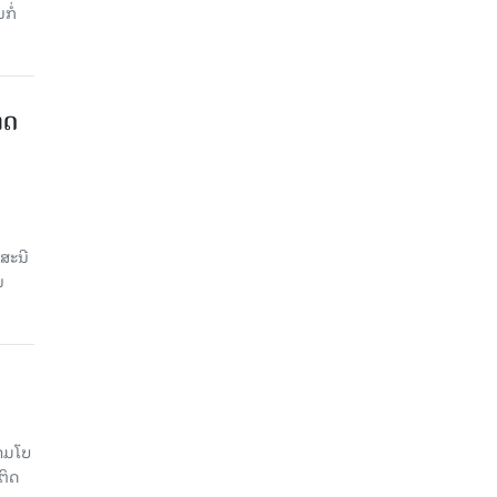
ໍ່​
າດ
ສະນີ
ນ
າມໂບ​
ຕິດ