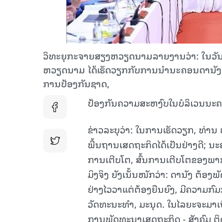
ວິທະຍຸກະຈາຍສຽງຫວຽດນາມລາຍງານວ່າ: ໃນວັນທີ
ຫວຽດນາມ ໄດ້ເຮັດວຽກກັບການນຳນະຄອນດານັງ ກ
ການປ້ອງກັນຊາດ,
ປ້ອງກັນຄວາມສະຫງົບໃນບໍລິເວນນະຄອ
ຂ່າວລະບຸວ່າ: ໃນການເຮັດວຽກ, ທ່ານ ຟ
ພື້ນຖານເສດຖະກິດໄດ້ເປັນຢ່າງດີ; ນະຄ
ການເຕີບໂຕ, ສົ້ນການເຕີບໂຕຂອງພາກ
ມິງຈິງ ຍັງເນັ້ນໜັກວ່າ: ດານັງ ຕ້
ຢ່າງໄວວາແຕ່ຕ້ອງຍືນຍົງ, ມີຄວາມກ
ວັດທະນະທຳ, ມະນຸດ. ໃນໄລຍະຈະມາເຖິ
ການພັດທະນາເສດຖະກິດ - ສັງຄົມ ຕິດພັ