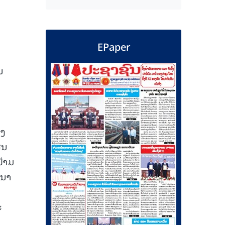
EPaper
ນ
ອງ
ູນ
ຟ້າມ
ະນາ
ະ