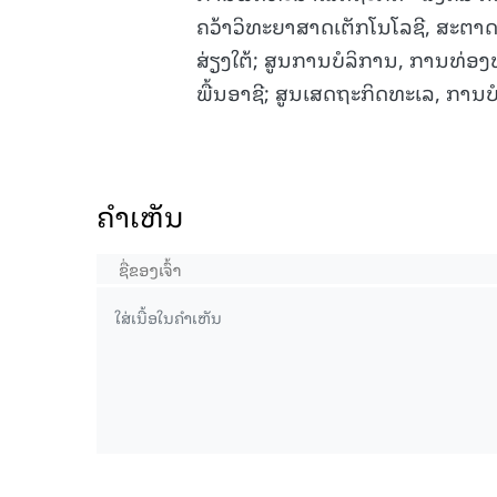
ຄວ້າວິທະຍາສາດເຕັກໂນໂລຊີ, ສະຕາ
ສ່ຽງໃຕ້; ສູນການບໍລິການ, ການທ່
ພື້ນອາຊີ; ສູນເສດຖະກິດທະເລ, ການບ
ຄໍາເຫັນ