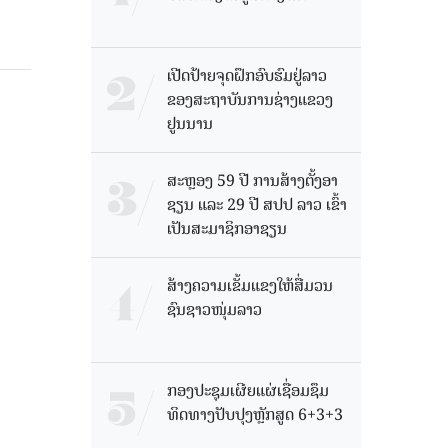
ເປີດປ້າຍຈຸດຝຶກອົບຮົມຢູ່ລາວ
ຂອງສະຖາບັນການຊ່າງແຂວງ
ຢູນນານ
ສະຫຼອງ 59 ປີ ການສ້າງຕັ້ງອາ
ຊຽນ ແລະ 29 ປີ ສປປ ລາວ ເຂົ້າ
ເປັນສະມາຊິກອາຊຽນ
ສ້າງຄວາມເຂັ້ມແຂງໃຫ້ສື່ມວນ
ຊົນຊາວໜຸ່ມລາວ
ກອງປະຊຸມເຜີຍແຜ່ເຊື່ອມຊຶມ
ທິດທາງປັບປຸງຫຼັກສູດ 6+3+3