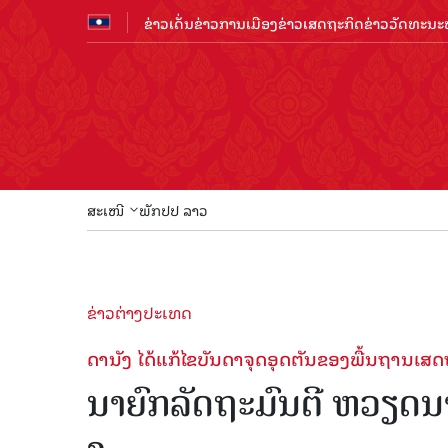
ຂ່າວເດັ່ນ
ຂ່າວການເມືອງ
ຂ່າວເສດຖະກິດ
ຂ່າວວັດທະນະທ
ສະເໜີ
ພັກປປ ລາວ
ຂ່າວຕ່າງປະເທດ
ດານັງ ໄດ້ແກ້ໄຂບັນດາຈຸດອຸດຕັນຂອງພື້ນຖານເສດ
ນາຍົກລັດຖະມົນຕີ ຫວຽດ