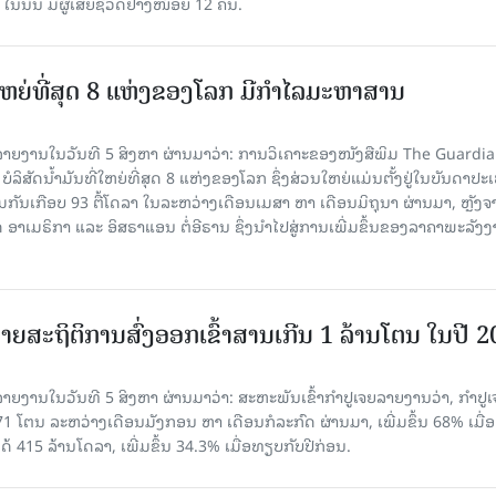
, ໃນນັ້ນ ມີຜູ້ເສຍຊີວິດຢ່າງໜ້ອຍ 12 ຄົນ.
ທີ່ໃຫຍ່ທີ່ສຸດ 8 ແຫ່ງຂອງໂລກ ມີກຳໄລມະຫາສານ
າຍງານໃນວັນທີ 5 ສິງຫາ ຜ່ານມາວ່າ: ການວິເຄາະຂອງໜັງສືພິມ The Guardi
 ບໍລິສັດນ້ຳມັນທີ່ໃຫຍ່ທີ່ສຸດ 8 ແຫ່ງຂອງໂລກ ຊຶ່ງສ່ວນໃຫຍ່ແມ່ນຕັ້ງຢູ່ໃນບັນດາປ
ມກັນເກືອບ 93 ຕື້ໂດລາ ໃນລະຫວ່າງເດືອນເມສາ ຫາ ເດືອນມິຖຸນາ ຜ່ານມາ, ຫຼັງຈ
າເມຣິກາ ແລະ ອິສຣາແອນ ຕໍ່ອີຣານ ຊຶ່ງນຳໄປສູ່ການເພີ່ມຂຶ້ນຂອງລາຄາພະລັງ
ຍສະຖິຕິການສົ່ງອອກເຂົ້າສານເກີນ 1 ລ້ານໂຕນ ໃນປີ 
ຍງານໃນວັນທີ 5 ສິງຫາ ຜ່ານມາວ່າ: ສະຫະພັນເຂົ້າກຳປູເຈຍລາຍງານວ່າ, ກໍາປູເ
471 ໂຕນ ລະຫວ່າງເດືອນມັງກອນ ຫາ ເດືອນກໍລະກົດ ຜ່ານມາ, ເພີ່ມຂຶ້ນ 68% ເມື
ດ້ 415 ລ້ານໂດລາ, ເພີ່ມຂຶ້ນ 34.3% ເມື່ອທຽບກັບປີກ່ອນ.