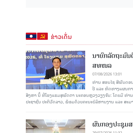
ຂ່າວເດັ່ນ
ນາຍົກລັດຖະມົນຕ
ສທໜລ
07/08/2026 13:01
ທ່ານ ສອນໄຊ ສີພັນດອນ 
ປີ ແລະ ທິດທາງແຜນການ
ສິງຫາ ນີ້ ທີ່ໂຮງແຮມສຸພັດຕາ ນະຄອນຫຼວງວຽງຈັນ: ໂດຍມີ ທ່
ປະຊາຊົນ ປະຕິວັດລາວ, ພ້ອມດ້ວຍຄະນະບໍລິຫານງານ ແລະ ສະມາ
ຜົນກອງປະຊຸມສ
29/07/2026 11:32