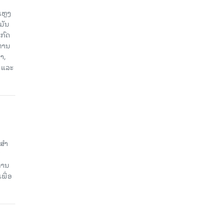
ແຫຼງ
ມັນ
ກົດ
ະທານ
າ,
 ແລະ
ສໍາ
ທານ
ພື່ອ