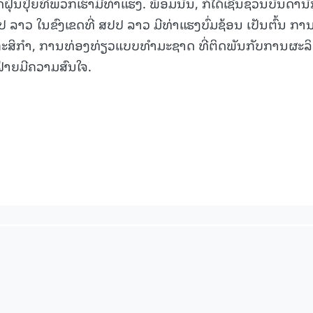
ນປຸ໋ຍທີ່ພວກເຮົາມີທ່າແຮງ. ພ້ອມນັ້ນ, ກໍໄດ້ເຊີນຊວນບັນດານ
ສປປ ລາວ ໃນຂົງເຂດທີ່ ສປປ ລາວ ມີທ່າແຮງບົ່ມຊ້ອນ ເປັນຕົ້ນ ກາ
ະສິກໍາ, ການທ່ອງທ່ຽວແບບທໍາມະຊາດ ທີ່ຕິດພັນກັບການຜະລ
ຝ່າຍມີຄວາມສົນໃຈ.