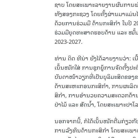
ຊາບ ໂດຍສະເພາະລາຍງານຜົນການພົບປະ
ທັງສອງກະຊວງ ໂດຍຄັ້ງຜ່ານມາແມ່ນໄ
ດ້ວຍການຮ່ວມມື ດ້ານກະສິກໍາ ໃນປີ 
ຮ່ວມມືຍຸດທະສາດຮອບດ້ານ ແລະ ໝັ້
2023-2027.
ທ່ານ ດິດ ທີນ່າ ຍັງໄດ້ລາຍງານວ່າ:
ເນັ້ນໜັກໃສ່ ການຊຸກຍູ້ການຈັດຕັ້ງປ
ບັນດາໜ້າວຽກທີ່ເປັນບຸລິມະສິດຂອ
ດ້ານສະຫະກອນກະສິກໍາ, ການຜະລິດເຂົ້
ສິກໍາ, ການອໍານວຍຄວາມສະດວກດ້ານກາ
ປ່າໄມ້ ແລະ ສັດນໍ້າ, ໂດຍສະເພາະປາໂລ
ນອກຈາກນີ້, ກໍໄດ້ເນັ້ນໜັກຕື່ມກ່ຽ
ການລົງທຶນດ້ານກະສິກໍາ ໂດຍສະເພ