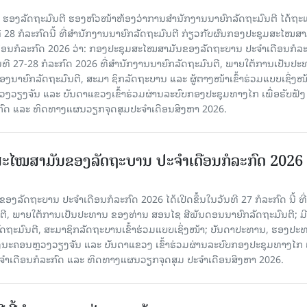
ັນ ຮອງລັດຖະມົນຕີ ຮອງຫົວໜ້າຫ້ອງວ່າການສໍານັກງານນາຍົກລັດຖະມົນຕີ ໄດ້ຖະ
ທີ 28 ກໍລະກົດນີ້ ທີ່ສໍານັກງານນາຍົກລັດຖະມົນຕີ ກ່ຽວກັບຜົນກອງປະຊຸມສະໄໝສາ
ືອນກໍລະກົດ 2026 ວ່າ: ກອງປະຊຸມສະໄໝສາມັນຂອງລັດຖະບານ ປະຈຳເດືອນກໍລະ
ັນທີ 27-28 ກໍລະກົດ 2026 ທີ່ສໍານັກງານນາຍົກລັດຖະມົນຕີ, ພາຍໃຕ້ການເປັນປ
ນາຍົກລັດຖະມົນຕີ, ສະມາ ຊິກລັດຖະບານ ແລະ ຜູ້ຕາງໜ້າເຂົ້າຮ່ວມແບບເຊິ່ງໜ້
ງຈັນ ແລະ ບັນດາແຂວງເຂົ້າຮ່ວມຜ່ານລະບົບກອງປະຊຸມທາງໄກ ເພື່ອຮັບຟັງ
ກົດ ແລະ ທິດທາງແຜນວຽກຈຸດສຸມປະຈຳເດືອນສິງຫາ 2026.
ະໄໝສາມັນຂອງລັດຖະບານ ປະຈໍາເດືອນກໍລະກົດ 2026
ລັດຖະບານ ປະຈຳເດືອນກໍລະກົດ 2026 ໄດ້ເປີດຂຶ້ນໃນວັນທີ 27 ກໍລະກົດ ນີ້ ທີ່
ຕີ, ພາຍໃຕ້ການເປັນປະທານ ຂອງທ່ານ ສອນໄຊ ສີພັນດອນນາຍົກລັດຖະມົນຕີ; ມີ
ຖະມົນຕີ, ສະມາຊິກລັດຖະບານເຂົ້າ​ຮ່ວມ​ແບບ​ເຊິ່ງ​ໜ້າ; ບັນດາປະທານ, ຮອງປະ
ະຄອນຫຼວງວຽງຈັນ ແລະ ບັນດາແຂວງ ເຂົ້າຮ່ວມຜ່ານລະບົບກອງປະຊຸມທາງໄກ ເ
ະຈຳເດືອນກໍລະກົດ ແລະ ທິດທາງແຜນວຽກຈຸດສຸມ ປະຈຳເດືອນສິງຫາ 2026.