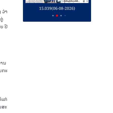
26)
15.039(06-08-2026)
1
 ວ່າ
ູ່
ຍ ປີ
ການ
ານກະ
ກ
້ແກ່
ນສະ