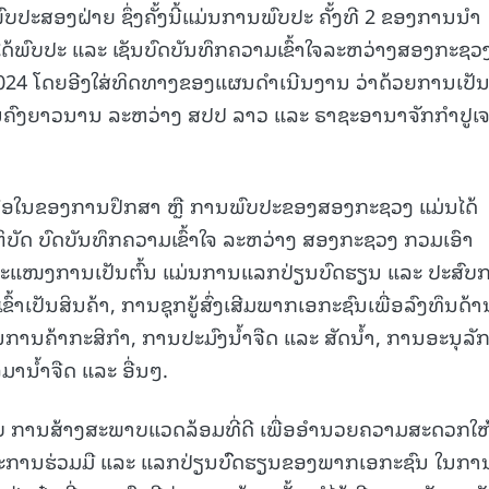
ສອງຝ່າຍ ຊຶ່ງຄັ້ງນີ້ແມ່ນການພົບປະ ຄັ້ງທີ 2 ຂອງການນໍາ
15.040(07-08-20
ດ້ພົບປະ ແລະ ເຊັນບົດບັນທຶກຄວາມເຂົ້າໃຈລະຫວ່າງສອງກະຊວງ
2024 ໂດຍອີງໃສ່ທິດທາງຂອງແຜນດຳເນີນງານ ວ່າດ້ວຍການເປັນຄ
ນຄົງຍາວນານ ລະຫວ່າງ ສປປ ລາວ ແລະ ຣາຊະອານາຈັກກຳປູເຈ
 ເນື້ອໃນຂອງການປຶກສາ ຫຼື ການພົບປະຂອງສອງກະຊວງ ແມ່ນໄດ້
ະຕິບັດ ບົດບັນທຶກຄວາມເຂົ້າໃຈ ລະຫວ່າງ ສອງກະຊວງ ກວມເອົາ
ງຂະແໜງການເປັນຕົ້ນ ແມ່ນການແລກປ່ຽນບົດຮຽນ ແລະ ປະສົບ
າເປັນສິນຄ້າ, ການຊຸກຍູ້ສົ່ງເສີມພາກເອກະຊົນເພື່ອລົງທຶນດ້
ນຄ້າກະສິກໍາ, ການປະມົງນໍ້າຈືດ ແລະ ສັດນໍ້າ, ການອະນຸລັ
ມານໍ້າຈືດ ແລະ ອື່ນໆ.
ວກັບ ການສ້າງສະພາບແວດລ້ອມທີ່ດີ ເພື່ອອໍານວຍຄວາມສະດວກໃຫ
າະການຮ່ວມມື ແລະ ແລກປ່ຽນບົົດຮຽນຂອງພາກເອກະຊົນ ໃນກາ