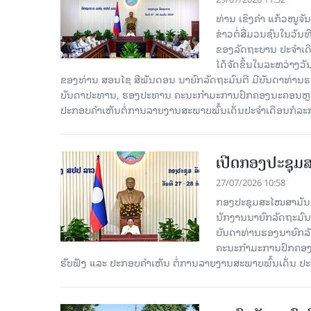
ທ່ານ ເຂິງຄໍາ ແກ້ວໜູຈ
ຂ່າວຕໍ່ສື່ມວນຊົນໃນວັນ
ຂອງລັດຖະບານ ປະຈຳເດ
ໄດ້ຈັດຂຶ້ນໃນລະຫວ່າງວ
ຂອງທ່ານ ສອນໄຊ ສີພັນດອນ ນາຍົກລັດຖະມົນຕີ ມີບັນດາທ່ານຮອງ
ບັນດາປະທານ, ຮອງປະທານ ຄະນະກຳມະການປົກຄອງນະຄອນຫຼວງວຽ
ປະກອບຄຳເຫັນຕໍ່ການລາຍງານສະພາບພົ້ນເດັ່ນປະຈຳເດືອນກໍລະ
ເປີດກອງປະຊຸມສ
27/07/2026 10:58
ກອງປະຊຸມສະໄໝສາມັນຂອງ
ນັກງານນາຍົກລັດຖະມົນ
ບັນດາທ່ານຮອງນາຍົກລັດ
ຄະນະກຳມະການປົກຄອງນ
ຮັບຟັງ ແລະ ປະກອບຄຳເຫັນ ຕໍ່ການລາຍງານສະພາບພົ້ນເດັ່ນ ປ