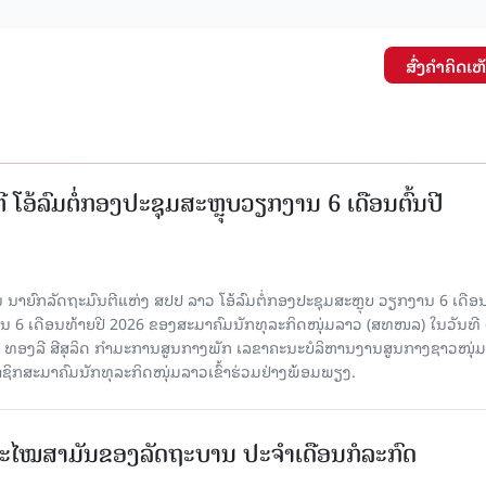
ສົ່ງຄໍາຄິດເຫ
ີ ໂອ້ລົມຕໍ່ກອງປະຊຸມສະຫຼຸບວຽກງານ 6 ເດືອນຕົ້ນປີ
ນາຍົກລັດຖະມົນຕີແຫ່ງ ສປປ ລາວ ໂອ້ລົມຕໍ່ກອງປະຊຸມສະຫຼຸບ ວຽກງານ 6 ເດືອນ
 6 ເດືອນທ້າຍປີ 2026 ຂອງສະມາຄົມນັກທຸລະກິດໜຸ່ມລາວ (ສທໜລ) ໃນວັນທີ 
ານ ທອງລີ ສີສຸລິດ ກໍາມະການສູນກາງພັກ ເລຂາຄະນະບໍລິຫານງານສູນກາງຊາວໜຸ່ມ
ຊິກສະມາຄົມນັກທຸລະກິດໜຸ່ມລາວເຂົ້າຮ່ວມຢ່າງພ້ອມພຽງ.
ະໄໝສາມັນຂອງລັດຖະບານ ປະຈຳເດືອນກໍລະກົດ