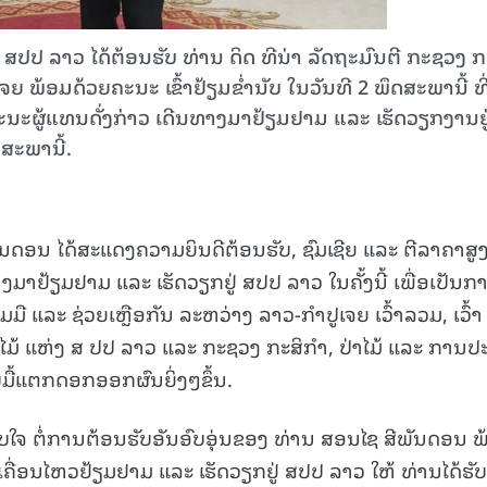
ສປປ ລາວ ໄດ້ຕ້ອນຮັບ ທ່ານ ດິດ ທີນ່າ ລັດຖະມົນຕີ ກະຊວງ ກ
 ພ້ອມດ້ວຍຄະນະ ເຂົ້າຢ້ຽມຂໍ່ານັບ ໃນວັນທີ 2 ພຶດສະພານີ້ ທີ
ະນະຜູ້ແທນດັ່ງກ່າວ ເດີນທາງມາຢ້ຽມຢາມ ແລະ ເຮັດວຽກງານຢູ
ສະພານີ້.
ນດອນ ໄດ້ສະແດງຄວາມຍິນດີຕ້ອນຮັບ, ຊົມເຊີຍ ແລະ ຕີລາຄາສູງ 
າງມາຢ້ຽມຢາມ ແລະ ເຮັດວຽກຢູ່ ສປປ ລາວ ໃນຄັ້ງນີ້ ເພື່ອເປັນກ
ື ແລະ ຊ່ວຍເຫຼືອກັນ ລະຫວ່າງ ລາວ-ກຳປູເຈຍ ເວົ້າລວມ, ເວົ້າ
ໄມ້ ແຫ່ງ ສ ປປ ລາວ ແລະ ກະຊວງ ກະສິກໍາ, ປ່າໄມ້ ແລະ ການປະ
ມື້ແຕກດອກອອກຜົນຍິ່ງໆຂຶ້ນ.
ບໃຈ ຕໍ່ການຕ້ອນຮັບອັນອົບອຸ່ນຂອງ ທ່ານ ສອນໄຊ ສີພັນດອນ 
ຄື່ອນໄຫວຢ້ຽມຢາມ ແລະ ເຮັດວຽກຢູ່ ສປປ ລາວ ໃຫ້ ທ່ານໄດ້ຮັບ