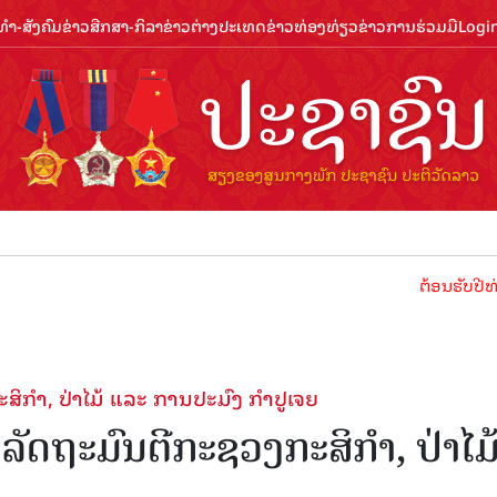
ຳ-ສັງຄົມ
ຂ່າວສືກສາ-ກິລາ
ຂ່າວຕ່າງປະເທດ
ຂ່າວທ່ອງທ່ຽວ
ຂ່າວການຮ່ວມມື
Logi
ຕ້ອນຮັບປີທ່ອງທ່ຽວ
ສິກໍາ, ປ່າໄມ້ ແລະ ການປະມົງ ກຳປູເຈຍ
ລັດຖະມົນຕີກະຊວງກະສິກໍາ, ປ່າໄມ