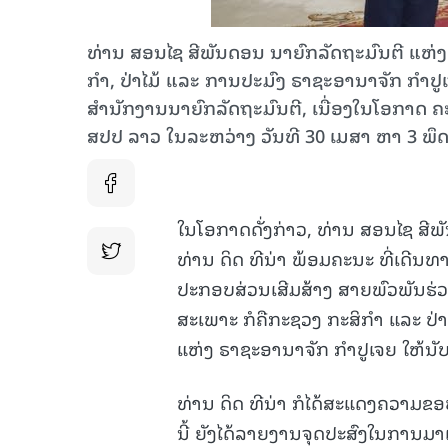
ທ່ານ ສອນໄຊ ສີພັນດອນ ນາຍົກລັດຖະມົນຕີ ແຫ່ງ 
ກໍາ, ປ່າໄມ້ ແລະ ການປະມົງ ຣາຊະອານາຈັກ ກຳປູເຈຍ
ສຳນັກງານນາຍົກລັດຖະມົນຕີ, ເນື່ອງໃນໂອກາດ ຄ
ສປປ ລາວ ໃນລະຫວ່າງ ວັນທີ 30 ເມສາ ຫາ 3 ພຶດ
ໃນໂອກາດດັ່ງກ່າວ, ທ່ານ ສອນໄຊ ສີພັ
ທ່ານ ດິດ ທີນ່າ ພ້ອມຄະນະ ທີ່ເດີນທ
ປະກອບສ່ວນເສີມສ້າງ ສາຍພົວພັນຮ່ວມມ
ສະເພາະ ກໍຄືກະຊວງ ກະສິກຳ ແລະ ປ່າ
ແຫ່ງ ຣາຊະອານາຈັກ ກຳປູເຈຍ ໃຫ້ນັບ
ທ່ານ ດິດ ທີນ່າ ກໍໄດ້ສະແດງຄວາມຂອ
ນີ້ ຍັງໄດ້ລາຍງານຈຸດປະສົງໃນການມາເ