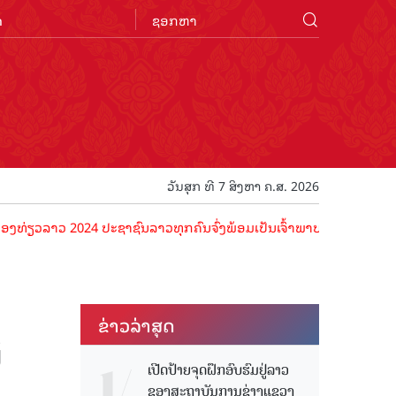
n
ວັນສຸກ ທີ 7 ສິງຫາ ຄ.ສ. 2026
ລາວ 2024 ປະຊາຊົນລາວທຸກຄົນຈົ່ງພ້ອມເປັນເຈົ້າພາບທີ່ດີ ຕ້ອນຮັບນັກທ່ອງທ
ຂ່າວ​ລ່າ​ສຸດ
້
ເປີດປ້າຍຈຸດຝຶກອົບຮົມຢູ່ລາວ
ຂອງສະຖາບັນການຊ່າງແຂວງ