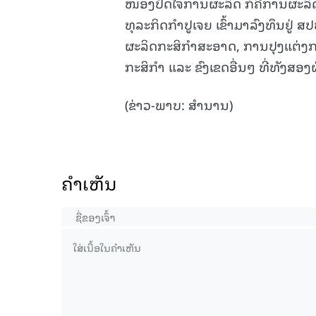
ໜອງປັດໄຈການຜະລິດ ກໍຄືການຜະລິດຝຸ່
ທຸລະກິດກໍາປູເຈຍ ເຂົ້າມາລົງທຶນຢູ່ 
ຜະລິດກະສິກໍາສະອາດ, ການປຸງແຕ່ງກ
ກະສິກໍາ ແລະ ຂົງເຂດອື່ນໆ ທີ່ທັງສອງ
(ຂ່າວ-ພາບ: ສຳນານ)
ຄໍາເຫັນ