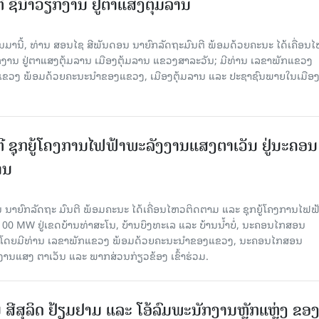
ີ ຊີ້ນຳວຽກງານ ຢູ່ຕາແສງຕຸ້ມລານ
ານມານີ້, ທ່ານ ສອນໄຊ ສີພັນດອນ ນາຍົກລັດຖະມົນຕີ ພ້ອມດ້ວຍຄະນະ ໄດ້ເຄື່ອນ
ກງານ ຢູ່ຕາແສງຕຸ້ມລານ ເມືອງຕຸ້ມລານ ແຂວງສາລະວັນ; ມີທ່ານ ເລຂາພັກແຂວງ
ວງ ພ້ອມດ້ວຍຄະນະນຳຂອງແຂວງ, ເມືອງຕຸ້ມລານ ແລະ ປະຊາຊົນພາຍໃນເມືອງ
ຕີ ຊຸກຍູ້ໂຄງການໄຟຟ້າພະລັງງານແສງຕາເວັນ ຢູ່ນະຄອນ
ານ
 ນາຍົກລັດຖະ ມົນຕີ ພ້ອມຄະນະ ໄດ້ເຄື່ອນໄຫວຕິດຕາມ ແລະ ຊຸກຍູ້ໂຄງການໄຟຟ
0 MW ຢູ່ເຂດບ້ານທ່າສະໂນ, ບ້ານບຶງທະເລ ແລະ ບ້ານນໍ້າບໍ່, ນະຄອນໄກສອນ
ນ​ມາ, ໂດຍມີທ່ານ ເລຂາພັກແຂວງ ພ້ອມດ້ວຍຄະນະນຳຂອງແຂວງ, ນະຄອນໄກສອນ
ງານແສງ ຕາເວັນ ແລະ ພາກສ່ວນກ່ຽວຂ້ອງ ເຂົ້າຮ່ວມ.
ີສຸລິດ ຢ້ຽມຢາມ ແລະ ໂອ້ລົມພະນັກງານຫຼັກແຫຼ່ງ ຂອ