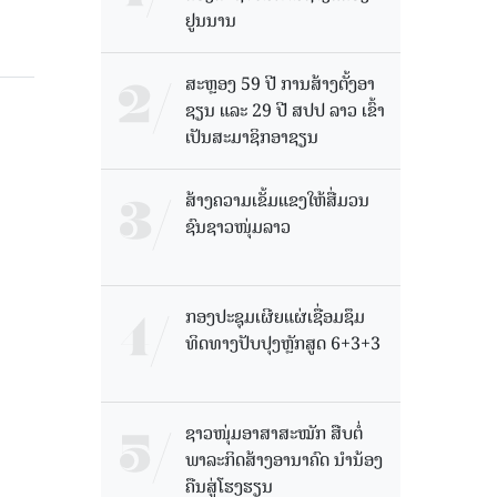
ຢູນນານ
ສະຫຼອງ 59 ປີ ການສ້າງຕັ້ງອາ
ຊຽນ ແລະ 29 ປີ ສປປ ລາວ ເຂົ້າ
ເປັນສະມາຊິກອາຊຽນ
ສ້າງຄວາມເຂັ້ມແຂງໃຫ້ສື່ມວນ
ຊົນຊາວໜຸ່ມລາວ
ກອງປະຊຸມເຜີຍແຜ່ເຊື່ອມຊຶມ
ທິດທາງປັບປຸງຫຼັກສູດ 6+3+3
ຊາວໜຸ່ມອາສາສະໝັກ ສືບຕໍ່
ພາລະກິດສ້າງອານາຄົດ ນໍານ້ອງ
ຄືນສູ່ໂຮງຮຽນ