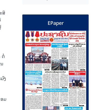
ະສິ
່
EPaper
່
ຕໍ່
ານ
ມົງ
ພ້ອມ