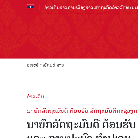
ຂ່າວເດັ່ນ
ຂ່າວການເມືອງ
ຂ່າວເສດຖະກິດ
ຂ່າວວັດທະນະທ
ສະເໜີ
ພັກປປ ລາວ
ຂ່າວເດັ່ນ
ນາຍົກລັດຖະມົນຕີ ຕ້ອນຮັບ ລັດຖະມົນຕີກະຊວງກະ
ນາຍົກລັດຖະມົນຕີ ຕ້ອນຮັບ 