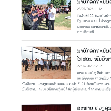
ນາຍົກລັດຖະມົນຕ
23/07/2026 11:12
ໃນວັນທີ 22 ກໍລະກົດຜ່
ຢ້ຽມຢາມ ແລະ ຊີ້ນໍາວຽ
ປະທານສະພາປະຊາຊົນແຂ
ການຕ້ອນຮັບ.
ນາຍົກລັດຖະມົນ
ໄກສອນ ພົມວິຫ
22/07/2026 12:52
ທ່ານ ສອນໄຊ ສີພັນດອນ
ພະລັງງານແສງຕາເວັນ 10
ພົມວິຫານ ແຂວງສະຫວັນນະເຂດ ໃນ​ວັນ​ທີ 21 ກໍ​ລະ​ກົດ​ຜ່າ
ພົມວິຫານ, ຄະນະບໍລິຫານກຸ່ມບໍລິສັດຜູ້ພັດທະນາໂຄງການພະລັງ
ສະຫາຍ ທອງລຸນ ສ