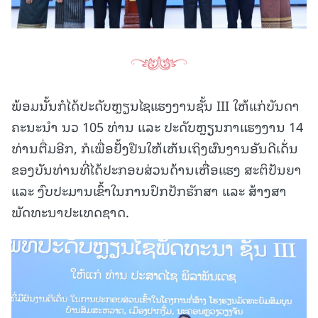
ພ້ອມນັ້ນກໍໄດ້ປະດັບຫຼຽນໄຊແຮງງານຊັ້ນ III ໃຫ້ແກ່ບັນດາ
ຄະນະນໍາ ນວ 105 ທ່ານ ແລະ ປະດັບຫຼຽນກາແຮງງານ 14
ທ່ານຕື່ມອີກ, ກໍເພື່ອຢັ້ງຢືນໃຫ້ເຫັນເຖິງຜົນງານອັນດີເດັ່ນ
ຂອງບັນທ່ານທີ່ໄດ້ປະກອບສ່ວນດ້ານເຫື່ອແຮງ ສະຕິປັນຍາ
ແລະ ງົບປະມານເຂົ້າໃນການປົກປັກຮັກສາ ແລະ ສ້າງສາ
ພັດທະນາປະເທດຊາດ.