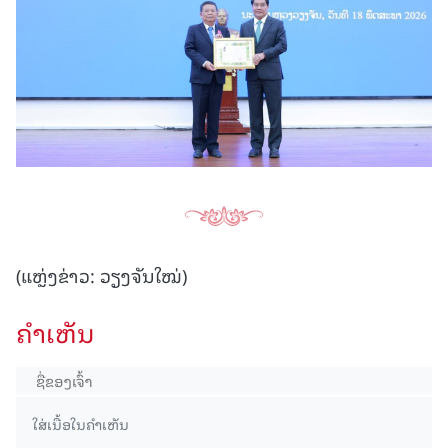
(ແຫຼ່ງຂ່າວ: ວຽງຈັນໃໝ່)
ຄໍາເຫັນ