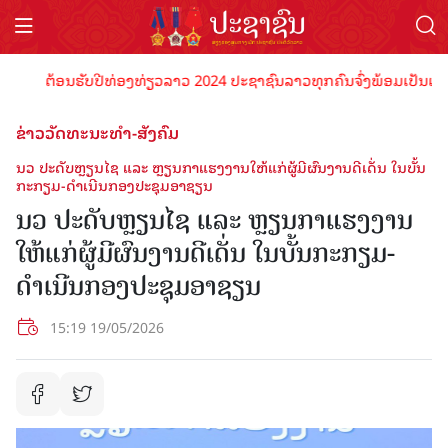
ຕ້ອນຮັບປີທ່ອງທ່ຽວລາວ 2024 ປະຊາຊົນລາວທຸກຄົນຈົ່ງພ້ອມເປັນເຈົ້າພາບທີ
ຂ່າວວັດທະນະທຳ-ສັງຄົມ
ນວ ປະດັບຫຼຽນໄຊ ແລະ ຫຼຽນກາແຮງງານໃຫ້ແກ່ຜູ້ມີຜົນງານດີເດັ່ນ ໃນບັ້ນ
ກະກຽມ-ດຳເນີນກອງປະຊຸມອາຊຽນ
ນວ ປະດັບຫຼຽນໄຊ ແລະ ຫຼຽນກາແຮງງານ
ໃຫ້ແກ່ຜູ້ມີຜົນງານດີເດັ່ນ ໃນບັ້ນກະກຽມ-
ດຳເນີນກອງປະຊຸມອາຊຽນ
15:19 19/05/2026