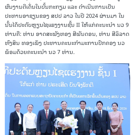
ຜົນງານດີເດັ່ນໃນບັ້ນກະກຽມ ແລະ ດໍາເນີນການເປັນ
ປະທານອາຊຽນຂອງ ສປປ ລາວ ໃນປີ 2024 ຜ່ານມາ ໃນ
ນັ້ນໄດ້ປະດັບຫຼຽນໄຊແຮງງານຊັ້ນ II ໃຫ້ແກ່ຄະນະນຳ ນວ 9
ທ່ານຄື: ທ່ານ ອາດສະພັງທອງ ສີພັນດອນ, ທ່ານ ສີລິລາດ
ທົງສິນ ທອງເພັງ ປະທານຄະນະກຳມະການປົກຄອງ ນວ
ພ້ອມດ້ວຍຄະນະນຳ ນວ 7 ທ່ານ.