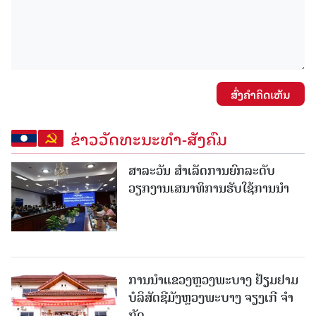
ສົ່ງຄໍາຄິດເຫັນ
ຂ່າວວັດທະນະທຳ-ສັງຄົມ
ສາລະວັນ ສໍາເລັດການຍົກລະດັບ
ວຽກງານເສນາທິການຮັບໃຊ້ການນໍາ
ການນຳແຂວງຫຼວງພະບາງ ຢ້ຽມ​ຢາມ
ບໍ​ລິ​ສັດຊີມັງຫຼວງພະບາງ ຈຽງເກີ ຈໍາ
ກັດ