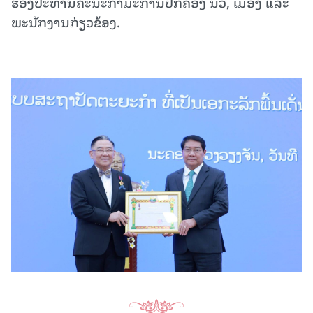
ຮອງປະທານຄະນະກຳມະການປົກຄອງ ນວ, ເມືອງ ແລະ
ພະນັກງານກ່ຽວຂ້ອງ.