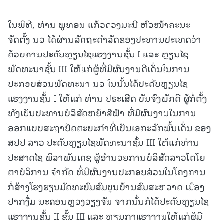
ໃນພິທີ, ທ່ານ ພູທອນ ແກ້ວດວງມະນີ ຫົວໜ້າຄະນະ
ຈັດຕັ້ງ ນວ ໄດ້ຜ່ານລັດຖະດຳລັດຂອງປະທານປະເທດວ່າ
ດ້ວຍການປະດັບຫຼຽນໄຊແຮງງານຊັ້ນ I ແລະ ຫຼຽນໄຊ
ພັດທະນາຊັ້ນ III ໃຫ້ແກ່ຜູ້ທີ່ມີຜົນງານດີເດັ່ນໃນການ
ປະກອບສ່ວນພັດທະນາ ນວ ໃນນັ້ນໄດ້ປະດັບຫຼຽນໄຊ
ແຮງງານຊັ້ນ I ໃຫ້ແກ່ ທ່ານ ປຣະເສີດ ບັນຈົງພັກດີ ຜູ້ກໍ່ຕັ້ງ
ທັງເປັນປະທານບໍລິສັດຫຍ້າສີຟ້າ ທີ່ມີຜົນງານໃນການ
ອອກແບບສະຖາປັດຕະຍະກໍາທີ່ເປັນເອກະລັກພົ້ນເດັ່ນ ຂອງ
ສປປ ລາວ ປະດັບຫຼຽນໄຊພັດທະນາຊັ້ນ III ໃຫ້ແກ່ທ່ານ
ປະສາດໄຊ ພິລາພັນເດຊ ຜູ້ອຳນວຍການບໍລິສັດລາວໂຕໂຍ
ຕາບໍລິການ ຈຳກັດ ທີ່ມີຜົນງານປະກອບສ່ວນໃນໂຄງການ
ກໍ່ສ້າງໂຮງຮຽນມັດທະຍົມສົມບູນບ້ານສົມສະຫວາດ ເມືອງ
ປາກງື່ມ ນະຄອນຫຼວງວຽງຈັນ ຈາກນັ້ນກໍໄດ້ປະດັບຫຼຽນໄຊ
ແຮງງານຊັ້ນ II ຊັ້ນ III ແລະ ຫຼຽນກາແຮງງານໃຫ້ແກ່ຜູ້ມີ