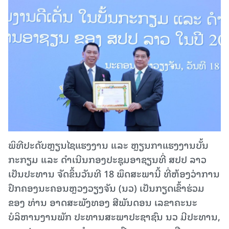
ພິທີປະດັບຫຼຽນໄຊແຮງງານ ແລະ ຫຼຽນກາແຮງງານບັ້ນ
ກະກຽມ ແລະ ດຳເນີນກອງປະຊຸມອາຊຽນທີ່ ສປປ ລາວ
ເປັນປະທານ ຈັດຂຶ້ນວັນທີ 18 ພຶດສະພານີ້ ທີ່ຫ້ອງວ່າການ
ປົກຄອງນະຄອນຫຼວງວຽງຈັນ (ນວ) ເປັນກຽດເຂົ້າຮ່ວມ
ຂອງ ທ່ານ ອາດສະພັງທອງ ສີພັນດອນ ເລຂາຄະນະ
ບໍລິຫານງານພັກ ປະທານສະພາປະຊາຊົນ ນວ ມີປະທານ,