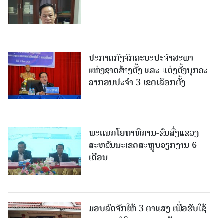
ປະກາດກົງຈັກຄະນະປະຈໍາສະພາ
ແຫ່ງຊາດສ້າງຕັ້ງ ແລະ ແຕ່ງຕັ້ງບຸກຄະ
ລາກອນປະຈໍາ 3 ເຂດເລືອກຕັ້ງ
ພະແນກໂຍທາທິການ-ຂົນສົ່ງແຂວງ
ສະຫວັນນະເຂດສະຫຼຸບວຽກງານ 6
ເດືອນ
ມອບລົດຈັກໃຫ້ 3 ຕາແສງ ເພື່ອຮັບໃຊ້