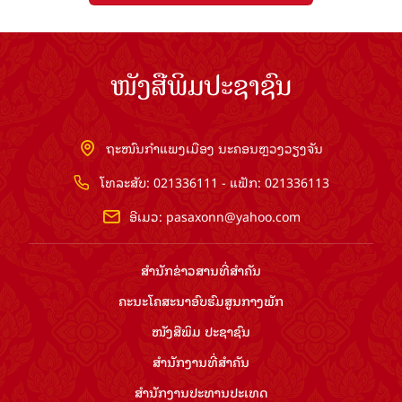
ໜັງສືພິມປະຊາຊົນ
ຖະໜົນກຳແພງເມືອງ ນະຄອນຫຼວງວຽງຈັນ
ໂທລະສັບ: 021336111 - ແຟັກ: 021336113
ອີເມວ:
pasaxonn@yahoo.com
ສຳ​ນັກ​ຂ່າວ​ສານ​ທີ່​ສຳ​ຄັນ​
ຄະນະໂຄສະນາອົບຮົມ​ສູນ​ກາງ​ພັກ
ໜັງສືພິມ ປະ​ຊາ​ຊົນ
ສຳ​ນັກ​ງານ​ທີ່​ສຳ​ຄັນ
ສຳ​ນັກ​ງານ​ປະ​ທານ​ປະ​ເທດ