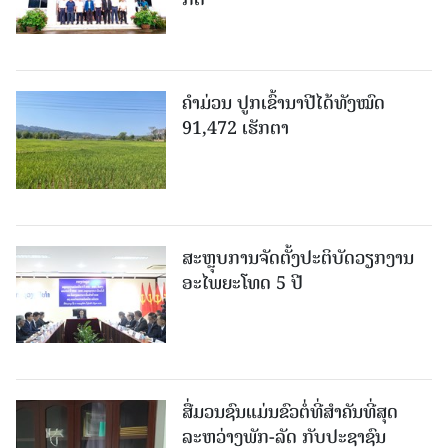
ຄໍາມ່ວນ ປູກເຂົ້ານາປີໄດ້ທັງໝົດ
91,472 ເຮັກຕາ
ສະຫຼຸບການຈັດຕັ້ງປະຕິບັດວຽກງານ
ອະໄພຍະໂທດ 5 ປີ
ສື່ມວນຊົນແມ່ນຂົວຕໍ່ທີ່ສໍາຄັນທີ່ສຸດ
ລະຫວ່າງພັກ-ລັດ ກັບປະຊາຊົນ