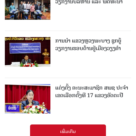
ວຽກງານບໍລິຫານ ແລະ ພັດທະນາ
ການນຳ ແຂວງຫຼວງພະບາງ ຊຸກຍູ້
ວຽກງານຮອບດ້ານຢູ່ເມືອງວຽງຄໍາ
ແຕ່ງຕັ້ງ ຄະນະສະມາຊິກ ສພຊ ປະຈຳ
ເຂດເລືອກຕັ້ງທີ 17 ແຂວງອັດຕະປື
ເພີ່ມເຕີມ