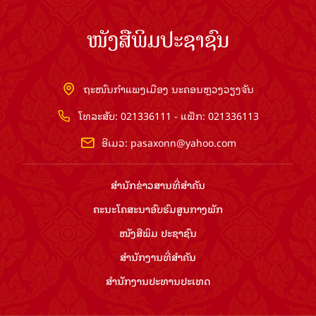
ໜັງສືພິມປະຊາຊົນ
ຖະໜົນກຳແພງເມືອງ ນະຄອນຫຼວງວຽງຈັນ
ໂທລະສັບ: 021336111 - ແຟັກ: 021336113
ອີເມວ:
pasaxonn@yahoo.com
ສຳ​ນັກ​ຂ່າວ​ສານ​ທີ່​ສຳ​ຄັນ​
ຄະນະໂຄສະນາອົບຮົມ​ສູນ​ກາງ​ພັກ
ໜັງສືພິມ ປະ​ຊາ​ຊົນ
ສຳ​ນັກ​ງານ​ທີ່​ສຳ​ຄັນ
ສຳ​ນັກ​ງານ​ປະ​ທານ​ປະ​ເທດ