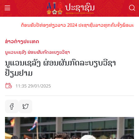
ຕ້ອນຮັບປີທ່ອງທ່ຽວລາວ 2024 ປະຊາຊົນລາວທຸກຄົນຈົ່ງພ້ອມເປັນເຈົ້າ
ຂ່າວຕ່າງປະເທດ
ນູແວນເຊລັງ ຜ່ອນຜັນກົດລະບຽບວີຊາ
ນູແວນເຊລັງ ຜ່ອນຜັນກົດລະບຽບວີຊາ
ຢ້ຽມຢາມ
11:35 29/01/2025