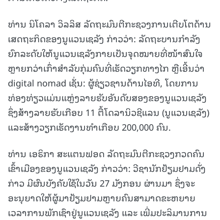
ທ່ານ ນິໂຄລາ ວິລລິສ ລັດຖະມົນຕີກະຊວງການເຕີບໂຕດ້ານ
ເສດຖະກິດຂອງນູແວນເຊລັງ ກ່າວວ່າ: ລັດຖະບານກຳລັງ
ຍົກລະດັບໃຫ້ນູແວນເຊລັງກາຍເປັນຈຸດໝາຍທີ່ໜ້າສົນໃຈ
ຫຼາຍກວ່າເກົ່າສຳລັບກຸ່ມຄົນທີ່ເຮັດວຽກທາງໄກ ຫຼືເອີ້ນວ່າ
digital nomad ເຊັ່ນ: ຜູ້ຊ່ຽວຊານດ້ານໄອທີ, ໂດຍການ
ທ່ອງທ່ຽວແມ່ນແຫຼ່ງລາຍຮັບອັນດັບສອງຂອງນູແວນເຊລັງ
ຊຶ່ງສ້າງລາຍຮັບເກືອບ 11 ຕື້ໂດລານິວຊີແລນ (ນູແວນເຊລັງ)
ແລະສ້າງວຽກເຮັດງານທຳເກືອບ 200,000 ຄົນ.
ທ່ານ ເອຣິກາ ສະແຕນຟອດ ລັດຖະມົນຕີກະຊວງກວດຄົນ
ເຂົ້າເມືອງຂອງນູແວນເຊລັງ ກ່າວວ່າ: ວີຊານັກຢ້ຽມຢາມດັ່ງ
ກ່າວ ມີຜົນບັງຄັບໃຊ້ໃນວັນ 27 ມັງກອນ ຜ່ານມາ ຊຶ່ງຈະ
ອະນຸຍາດໃຫ້ຜູ້ມາຢ້ຽມຢາມຫຼາຍຄົນສາມາດຂະຫຍາຍ
ເວລາການພັກເຊົາຢູ່ນູແວນເຊລັງ ແລະ ເພີ່ມປະລິມານການ