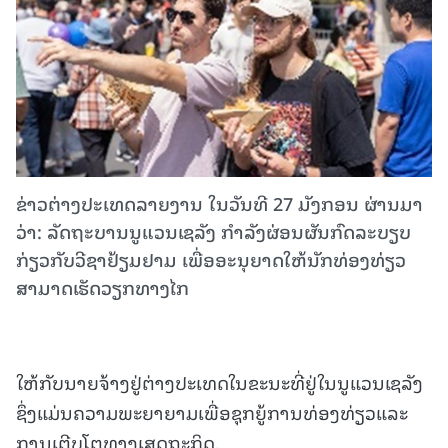
ຂ່າວຕ່າງປະເທດລາຍງານ ໃນວັນທີ 27 ມັງກອນ ຜ່ານມາ
ວ່າ: ລັດ​ຖະ​ບານນູແວນເຊລັງ ກຳ​ລັງ​ຜ່ອນ​ຜັນ​ກົດ​ລະ​ບຽບ
ກ່ຽວກັບ​ວີ​ຊາ​ຢ້ຽມຢາມ ເພື່ອ​ອະ​ນຸ​ຍາດ​ໃຫ້​ນັກ​ທ່ອງ​ທ່ຽວ
ສາມາດ​ເຮັດ​ວຽກ​ທາງ​ໄກ
ໃຫ້ກັບນາຍຈ້າງຢູ່ຕ່າງປະເທດໃນຂະນະທີ່ຢູ່ໃນນູແວນເຊລັງ
ຊຶ່ງແມ່ນຄວາມພະຍາຍາມເພື່ອຊຸກຍູ້ການທ່ອງທ່ຽວແລະ
ການເຕີບໂຕທາງເສດຖະກິດ.