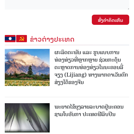
ສົ່ງຄໍາຄິດເຫັນ
ຂ່າວຕ່າງປະເທດ
ຜະລິດຕະພັນ ແລະ ຮູບແບບການ
ທ່ອງທ່ຽວທີ່ຫຼາກຫຼາຍ ຊ່ວຍກະຕຸ້ນ
ຕະຫຼາດການທ່ອງທ່ຽວໃນນະຄອນລີ່
ຈຽງ (Lijiang) ທາງພາກຕາເວັນຕົກ
ສ່ຽງໃຕ້ຂອງຈີນ
ພະຍາດໄຂ້ຍຸງລາຍລະບາດຢູ່ນະຄອນ
ຊາມໂບ​ອັນກາ ປະເທດຟີລິບປິນ