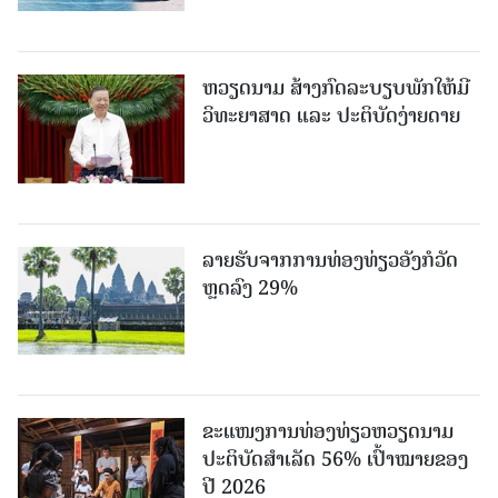
ຫວຽດນາມ ສ້າງກົດລະບຽບພັກໃຫ້ມີ
ວິທະຍາສາດ ແລະ ປະຕິບັດງ່າຍດາຍ
ລາຍຮັບຈາກການທ່ອງທ່ຽວອັງກໍວັດ
ຫຼດລົງ 29%
ຂະ​ແໜງ​ການ​ທ່ອງ​ທ່ຽວຫວຽດນາມ ​
ປະ​ຕິ​ບັດ​ສຳ​ເລັດ 56% ເປົ້າ​ໝາຍຂອງ
ປີ 2026