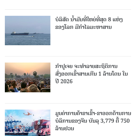
ບໍລິສັດ ນ້ຳມັນທີ່ໃຫຍ່ທີ່ສຸດ 8 ແຫ່ງ
ຂອງໂລກ ມີກຳໄລມະຫາສານ
ກຳປູເຈຍ ຈະທຳລາຍສະຖິຕິການ
ສົ່ງອອກເຂົ້າສານເກີນ 1 ລ້ານໂຕນ ໃນ
ປີ 2026
ມູນຄ່າການຄ້າຂາເຂົ້າ-ຂາອອກດ້ານການ
ບໍລິການຂອງຈີນ ບັນລຸ 3,779 ຕື້ 750
ລ້ານຢວນ