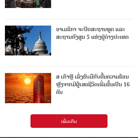
ອາເມຣິກາ ຈະປິດສະຖານທູດ ແ​ລະ
ສະຖານກົງສູນ 5 ແຫ່ງ​ຢູ່​ຕ່າງ​ປະ​ເທດ
ສ ເກົາຫຼີ ເລັ່ງຮັບມືກັບຄື້ນຄວາມຮ້ອນ
ຫຼັງຈາກມີຜູ້ເສຍຊີວິດເພີ່ມຂຶ້ນເປັນ 16
ຄົນ
ເພີ່ມເຕີມ