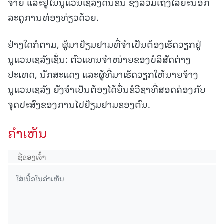
ຈ່າຍ ແລະຢູ່ໃນນູແວນເຊລັງດົນຂຶ້ນ ຊຶ່ງລວມເຖິງໄລຍະນອກ
ລະດູການທ່ອງທ່ຽວດ້ວຍ.
ຢ່າງໃດກໍຕາມ, ຜູ້ມາຢ້ຽມຢາມທີ່ຈຳເປັນຕ້ອງເຮັດວຽກຢູ່
ນູແວນເຊລັງເຊັ່ນ: ຕົວແທນຈຳໜ່າຍຂອງບໍລິສັດຕ່າງ
ປະເທດ, ນັກສະແດງ ແລະຜູ້ທີ່ມາເຮັດວຽກໃຫ້ນາຍຈ້າງ
ນູແວນເຊລັງ ຍັງຈໍາເປັນຕ້ອງໄດ້ຍື່ນຂໍວີຊາທີ່ສອດຄ່ອງກັບ
ຈຸດປະສົງຂອງການໄປຢ້ຽມຢາມຂອງຕົນ.
ຄໍາເຫັນ