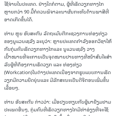
ໃຊ້ຈ່າຍໃນປະເທດ. ຢ່າງໃດກໍຕາມ, ຜູ້ທີ່ເຮັດວຽກທາງໄກ
ຫຼາຍກວ່າ 90 ມື້ກໍຄວນພິຈາລະນາຜົນກະທົບດ້ານພາສີທີ່
ອາດເກີດຂຶ້ນໄດ້.
ທ່ານ ຫຼຸຍ ອັບສະຕັນ ລັດຖະມົນຕີກະຊວງການທ່ອງທ່ຽວ
ຂອງນູແວນເຊລັງ ລະບຸວ່າ: ຫຼາຍປະເທດກໍາລັງອອກວີຊາໃຫ້
ກັບກຸ່ມຄົນເຮັດວຽກທາງໄກແລະ ນູແວນເຊລັງ ວາງ
ເປົ້າໝາຍທີ່ຈະກາຍເປັນຈຸດໝາຍປາຍທາງທີ່ໜ້າສົນໃຈສໍາ
ລັບຜູ້ທີ່ຕ້ອງການເຮັດວຽກ ແລະ ທ່ອງທ່ຽວ
(Workcation)ໃນຕ່າງປະເທດເນື່ອງຈາກຮູບແບບການເຮັດ
ວຽກມີຄວາມຍືດຍຸ່ນແລະ ມີລັກສະນະເປັນດີຈີຕອນເພີ່ມຂຶ້ນ
ເລື້ອຍໆ.
ທ່ານ ອັບສະຕັນ ກ່າວວ່າ: ເມື່ອປຽບທຽບກັບຜູ້ມາຢ້ຽມຢາມ
ປະເພດອື່ນໆ, ກຸ່ມຄົນທີ່ເຮັດວຽກທາງໄກມີທ່າອ່ຽງທີ່ຈະໃຊ້