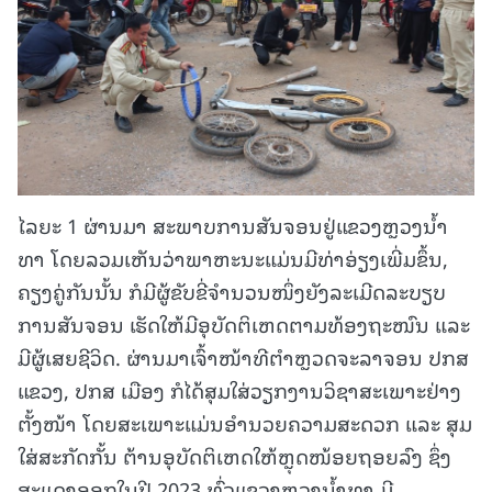
ໄລຍະ 1 ຜ່ານມາ ສະພາບການສັນຈອນຢູ່ແຂວງຫຼວງນ້ຳ
ທາ ໂດຍລວມເຫັນວ່າພາຫະນະແມ່ນມີທ່າອ່ຽງເພີ່ມຂຶ້ນ,
ຄຽງຄູ່ກັນນັ້ນ ກໍມີຜູ້ຂັບຂີ່ຈຳນວນໜຶ່ງຍັງລະເມີດລະບຽບ
ການສັນຈອນ ເຮັດໃຫ້ມີອຸບັດຕິເຫດຕາມທ້ອງຖະໜົນ ແລະ
ມີຜູ້ເສຍຊີວິດ. ຜ່ານມາເຈົ້າໜ້າທີຕຳຫຼວດຈະລາຈອນ ປກສ
ແຂວງ, ປກສ ເມືອງ ກໍໄດ້ສຸມໃສ່ວຽກງານວິຊາສະເພາະຢ່າງ
ຕັ້ງໜ້າ ໂດຍສະເພາະແມ່ນອຳນວຍຄວາມສະດວກ ແລະ ສຸມ
ໃສ່ສະກັດກັ້ນ ຕ້ານອຸບັດຕິເຫດໃຫ້ຫຼຸດໜ້ອຍຖອຍລົງ ຊຶ່ງ
ສະແດງອອກໃນປີ 2023 ທົ່ວແຂວງຫຼວງນໍ້າທາ ມີ