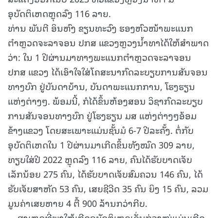
ອຸບັດຕິເຫດຫຼຸດລົງ 116 ລາຍ.
ທ່ານ ພັນຕີ ອິນຫົງ ຂຽນທະວົງ ຮອງຫົວໜ້າພະແນກ
ຕຳຫຼວດຈະລາຈອນ ປກສ ແຂວງຫຼວງນ້ຳທາໄດ້ໃຫ້ສໍາພາດ
ວ່າ: ໃນ 1 ປີຜ່ານມາທາງພະແນກຕໍາຫຼວດຈະລາຈອນ
ປກສ ແຂວງ ໄດ້ເອົາໃຈໃສ່ໂຄສະນາກົດລະບຽບການສັນຈອນ
ທາງບົກ ຢູ່ບັນດາບ້ານ, ບັນດາພະແນກການ, ໂຮງຮຽນ
ແຫ່ງຕ່າງໆ. ພ້ອມນີ້, ກໍໄດ້ຂຶ້ນຫ້ອງສອນ ວິຊາກົດລະບຽບ
ການສັນຈອນທາງບົກ ຢູ່ໂຮງຮຽນ ມສ ແຫ່ງຕ່າງໆອ້ອມ
ຂ້າງແຂວງ ໂດຍສະເພາະແມ່ນຊັ້ນມໍ 6-7 ປີລະຄັ້ງ. ຕໍ່ກັບ
ອຸບັດຕິເຫດໃນ 1 ປີຜ່ານມາເກີດຂຶ້ນທັງໝົດ 309 ລາຍ,
ທຽບໃສ່ປີ 2022 ຫຼຸດລົງ 116 ລາຍ, ຄົນໄດ້ຮັບບາດເຈັບ
ເລັກນ້ອຍ 275 ຄົນ, ໄດ້ຮັບບາດເຈັບສົມຄວນ 146 ຄົນ, ໄດ້
ຮັບເຈັບສາຫັດ 53 ຄົນ, ເສຍຊີວີດ 35 ຄົນ ຍິງ 15 ຄົນ, ລວມ
ມູນຄ່າເສຍຫາຍ 4 ຕື້ 900 ລ້ານກວ່າກີບ.
ສາເຫດທີ່ພາໃຫ້ເກີດອຸບັດຕິເຫດເດັ່ນກ່ວາໝູ່ແມ່ນເກີດ