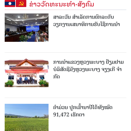
ຂ່າວວັດທະນະທຳ-ສັງຄົມ
ສາລະວັນ ສໍາເລັດການຍົກລະດັບ
ວຽກງານເສນາທິການຮັບໃຊ້ການນໍາ
ການນຳແຂວງຫຼວງພະບາງ ຢ້ຽມ​ຢາມ
ບໍ​ລິ​ສັດຊີມັງຫຼວງພະບາງ ຈຽງເກີ ຈໍາ
ກັດ
ຄໍາມ່ວນ ປູກເຂົ້ານາປີໄດ້ທັງໝົດ
91,472 ເຮັກຕາ