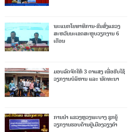
ພະແນກໂຍທາທິການ-ຂົນສົ່ງແຂວງ
ສະຫວັນນະເຂດສະຫຼຸບວຽກງານ 6
ເດືອນ
ມອບລົດຈັກໃຫ້ 3 ຕາແສງ ເພື່ອຮັບໃຊ້
ວຽກງານບໍລິຫານ ແລະ ພັດທະນາ
ການນຳ ແຂວງຫຼວງພະບາງ ຊຸກຍູ້
ວຽກງານຮອບດ້ານຢູ່ເມືອງວຽງຄໍາ