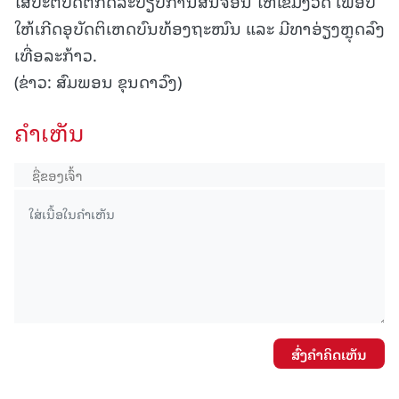
ໃສ່ປະຕິບັດຕໍ່ກົດລະບຽບການສັນຈອນ ໃຫ້ເຂັ້ມງວດ ເພື່ອບໍ່
ໃຫ້ເກີດອຸບັດຕິເຫດບົນທ້ອງຖະໜົນ ແລະ ມີທາອ່ຽງຫຼຸດລົງ
ເທື່ອລະກ້າວ.
(ຂ່າວ: ສົມພອນ ຂຸນດາວົງ)
ຄໍາເຫັນ
ສົ່ງຄໍາຄິດເຫັນ