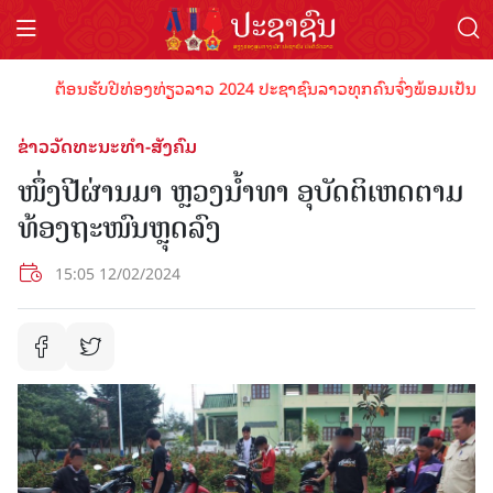
ຕ້ອນຮັບປີທ່ອງທ່ຽວລາວ 2024 ປະຊາຊົນລາວທຸກຄົນຈົ່ງພ້ອມເປັນເຈົ້າພາບ
ຂ່າວວັດທະນະທຳ-ສັງຄົມ
ໜຶ່ງປີຜ່ານມາ ຫຼວງນ້ຳທາ ອຸບັດຕິເຫດຕາມ
ທ້ອງຖະໜົນຫຼຸດລົງ
15:05 12/02/2024