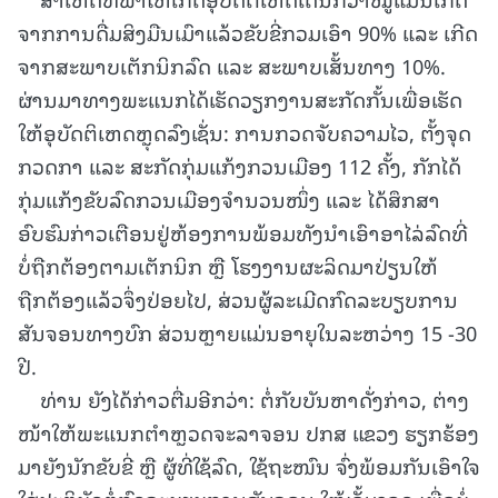
ຈາກການດື່ມສິງມືນເມົາແລ້ວຂັບຂີ່ກວມເອົາ 90% ແລະ ເກີດ
ຈາກສະພາບເຕັກນິກລົດ ແລະ ສະພາບເສັ້ນທາງ 10%.
ຜ່ານມາທາງພະແນກໄດ້ເຮັດວຽກງານສະກັດກັ້ນເພື່ອເຮັດ
ໃຫ້ອຸບັດຕິເຫດຫຼຸດລົງເຊັ່ນ: ການກວດຈັບຄວາມໄວ, ຕັ້ງຈຸດ
ກວດກາ ແລະ ສະກັດກຸ່ມແກ້ງກວນເມືອງ 112 ຄັ້ງ, ກັກໄດ້
ກຸ່ມແກ້ງຂັບລົດກວນເມືອງຈໍານວນໜຶ່ງ ແລະ ໄດ້ສຶກສາ
ອົບຮົມກ່າວເຕືອນຢູ່ຫ້ອງການພ້ອມທັງນໍາເອົາອາໄລ່ລົດທີ່
ບໍ່ຖືກຕ້ອງຕາມເຕັກນິກ ຫຼື ໂຮງງານຜະລິດມາປ່ຽນໃຫ້
ຖືກຕ້ອງແລ້ວຈຶ່ງປ່ອຍໄປ, ສ່ວນຜູ້ລະເມີດກົດລະບຽບການ
ສັນຈອນທາງບົກ ສ່ວນຫຼາຍແມ່ນອາຍຸໃນລະຫວ່າງ 15 -30
ປີ.
ທ່ານ ຍັງໄດ້ກ່າວຕື່ມອີກວ່າ: ຕໍ່ກັບບັນຫາດັ່ງກ່າວ, ຕ່າງ
ໜ້າໃຫ້ພະແນກຕຳຫຼວດຈະລາຈອນ ປກສ ແຂວງ ຮຽກຮ້ອງ
ມາຍັງນັກຂັບຂີ່ ຫຼື ຜູ້ທີ່ໃຊ້ລົດ, ໃຊ້ຖະໜົນ ຈົ່ງພ້ອມກັນເອົາໃຈ