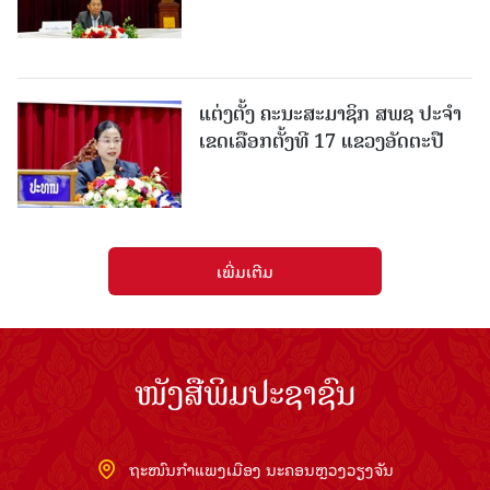
ແຕ່ງຕັ້ງ ຄະນະສະມາຊິກ ສພຊ ປະຈຳ
ເຂດເລືອກຕັ້ງທີ 17 ແຂວງອັດຕະປື
ເພີ່ມເຕີມ
ໜັງສືພິມປະຊາຊົນ
ຖະໜົນກຳແພງເມືອງ ນະຄອນຫຼວງວຽງຈັນ