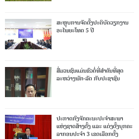
ສະຫຼຸບການຈັດຕັ້ງປະຕິບັດວຽກງານ
ອະໄພຍະໂທດ 5 ປີ
ສື່ມວນຊົນແມ່ນຂົວຕໍ່ທີ່ສໍາຄັນທີ່ສຸດ
ລະຫວ່າງພັກ-ລັດ ກັບປະຊາຊົນ
ປະກາດກົງຈັກຄະນະປະຈໍາສະພາ
ແຫ່ງຊາດສ້າງຕັ້ງ ແລະ ແຕ່ງຕັ້ງບຸກຄະ
ລາກອນປະຈໍາ 3 ເຂດເລືອກຕັ້ງ