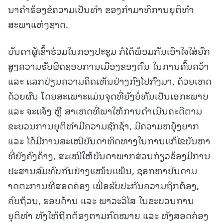
ນາຄໍາຮ້ອງຂໍຄວາມເປັນທໍາ ຂອງກຳມາທິການຍຸຕິທຳ
ສະພາແຫ່ງຊາດ.
ບັນດາຜູ້ເຂົ້າຮ່ວມໃນກອງປະຊຸມ ກໍໄດ້ພ້ອມກັນເອົາໃຈໃສ່ຍົກ
ສູງຄວາມຮັບຜິດຊອບການເມືອງຂອງຕົນ ໃນການຄົ້ນຄວ້າ
ແລະ ແລກປ່ຽນຄວາມຄິດເຫັນຢ່າງກົງໄປກົງມາ, ດ້ວຍເຫດ
ດ້ວຍຜົນ ໂດຍສະເພາະແມ່ນຈຸດທີ່ຍັງບໍ່ທັນເປັນເອກະພາບ
ແລະ ຈະແຈ້ງ ຫຼື ສາເຫດທີ່ພາໃຫ້ການດຳເນີນຄະດີຕາມ
ຂະບວນການຍຸຕິທຳມີຄວາມຊັກຊ້າ, ມີຄວາມຫຍຸ້ງຍາກ
ແລະ ໄດ້ມີການສະເໜີບັນດາທິດທາງໃນການແກ້ໄຂບັນຫາ
ທີ່ຍັງຄົງຄ້າງ, ສະເໜີໃຫ້ບັນດາພາກສ່ວນກ່ຽວຂ້ອງມີການ
ປະສານສົມທົບກັນຢ່າງແໜ້ນແຟ້ນ, ຊອກຫາບັນດາມ
າດຕະການທີ່ສອດຄ່ອງ ເພື່ອຮັບປະກັນຄວາມຖືກຕ້ອງ,
ຄົບຖ້ວນ, ຮອບດ້ານ ແລະ ພາວະວິໄສ ໃນຂະບວນການ
ຍຸຕິທຳ ທັງໃຫ້ຖືກຕ້ອງຕາມກົດໝາຍ ແລະ ທັງສອດຄ່ອງ