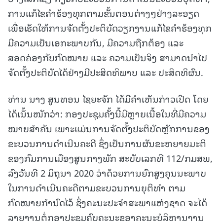
ການແກ້ໄຂຄຳຮ້ອງທຸກຕາມຂັ້ນຕອນຕ່າງໆຢ່າງລະອຽດ
ເພື່ອເຮັດໃຫ້ການຈັດຕັ້ງປະຕິບັດວຽກງານແກ້ໄຂຄຳຮ້ອງທຸກ
ມີຄວາມເປັນເອກະພາບກັນ, ມີຄວາມຖືກຕ້ອງ ແລະ
ສອດຄ່ອງກັບກົດໝາຍ ແລະ ຄວາມເປັນຈິງ ສາມາດນຳໄປ
ຈັດຕັ້ງປະຕິບັດໄດ້ຢ່າງມີປະສິດທິພາບ ແລະ ປະສິດທິຜົນ.
ທ່ານ ນາງ ສູນທອນ ໄຊຍະຈັກ ໄດ້ມີຄຳເຫັນກ່າວເປີດ ໂດຍ
ໄດ້ເນັ້ນໜັກວ່າ: ກອງປະຊຸມຄັ້ງນີ້ມີຫຼາຍເນື້ອໃນທີ່ມີຄວາມ
ໝາຍສຳຄັນ ເພາະແມ່ນການຈັດຕັ້ງປະຕິບັດຫຼັກການຂອງ
ຂະບວນການດໍາເນີນຄະດີ ຊຶ່ງເປັນການຜັນຂະຫຍາຍມະຕິ
ຂອງກົມການເມືອງສູນກາງພັກ ສະບັບເລກທີ 112/ກມສພ,
ລົງວັນທີ 2 ມິຖຸນາ 2020 ວ່າດ້ວຍການຍົກສູງຄຸນນະພາບ
ໃນການດໍາເນີນຄະດີຕາມຂະບວນການຍຸຕິທໍາ ຕາມ
ກົດໝາຍກຳນົດໄວ້ ຊຶ່ງຄະນະປະຈຳສະພາແຫ່ງຊາດ ຈະໄດ້
ລາຍງານຕໍ່ກອງປະຊຸມຄົບຄະນະຂອງຄະນະບໍລິຫານງານ