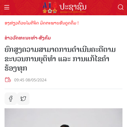
ອງທ່ຽວດ້ວຍໄມຕີຈິດ ມິດຕະພາບອັນດູດດື່ມ !
ຂ່າວວັດທະນະທຳ-ສັງຄົມ
ຍົກສູງຄວາມສາມາດການດຳເນີນຄະດີຕາມ
ຂະບວນການຍຸຕິທຳ ແລະ ການແກ້ໄຂຄຳ
ຮ້ອງທຸກ
09:45 08/05/2024