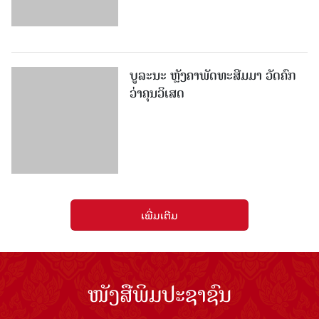
ບູລະນະ ຫຼັງຄາພັດທະສີມມາ ວັດຄົກ
ວ່າຄຸນວິເສດ
ເພີ່ມເຕີມ
ໜັງສືພິມປະຊາຊົນ