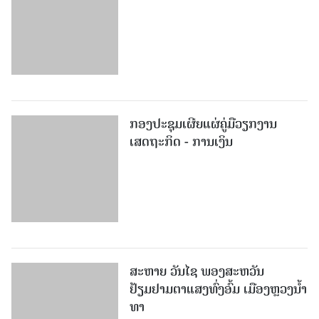
ກອງປະຊຸມເຜີຍແຜ່ຄູ່ມືວຽກງານ
ເສດຖະກິດ - ການເງິນ
ສະຫາຍ ວັນໄຊ ພອງສະຫວັນ
ຢ້ຽມຢາມຕາແສງທົ່ງອົ້ມ ເມືອງຫຼວງນໍ້າ
ທາ