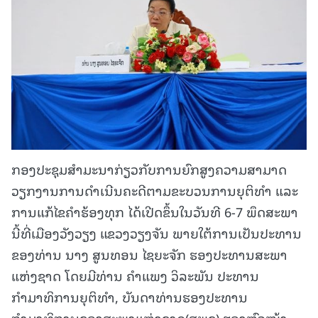
ກອງປະຊຸມສຳມະນາກ່ຽວກັບການຍົກສູງຄວາມສາມາດ
ວຽກງານການດຳເນີນຄະດີຕາມຂະບວນການຍຸຕິທຳ ແລະ
ການແກ້ໄຂຄຳຮ້ອງທຸກ ໄດ້ເປີດຂຶ້ນໃນວັນທີ 6-7 ພຶດສະພາ
ນີ້ທີ່ເມືອງວັງວຽງ ແຂວງວຽງຈັນ ພາຍໃຕ້ການເປັນປະທານ
ຂອງທ່ານ ນາງ ສູນທອນ ໄຊຍະຈັກ ຮອງປະທານສະພາ
ແຫ່ງຊາດ ໂດຍມີທ່ານ ຄຳແພງ ວິລະພັນ ປະທານ
ກຳມາທິການຍຸຕິທຳ, ບັນດາທ່ານຮອງປະທານ
ກຳມາທິການຂອງສະພາແຫ່ງຊາດ(ສພຊ),ຮອງຫົວໜ້າ