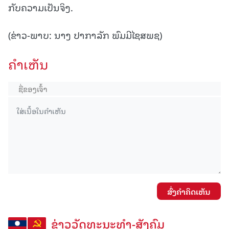
ກັບຄວາມເປັນຈິງ.
(ຂ່າວ-ພາບ: ນາງ ປາກາລັກ ພົມມີໄຊສພຊ)
ຄໍາເຫັນ
ສົ່ງຄໍາຄິດເຫັນ
ຂ່າວວັດທະນະທຳ-ສັງຄົມ