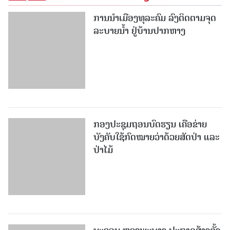
ການນໍາເມືອງທຸລະຄົມ ລົງຕິດຕາມຈຸດ
ລະບາຍນໍ້າ ຢູ່ບ້ານປາກຫາງ
ກອງປະຊຸມຖອນບົດຮຽນ ເຄືອຂ່າຍ
ບັງຄັບໃຊ້ກົດໝາຍວ່າດ້ວຍສັດປ່າ ແລະ
ປ່າໄມ້