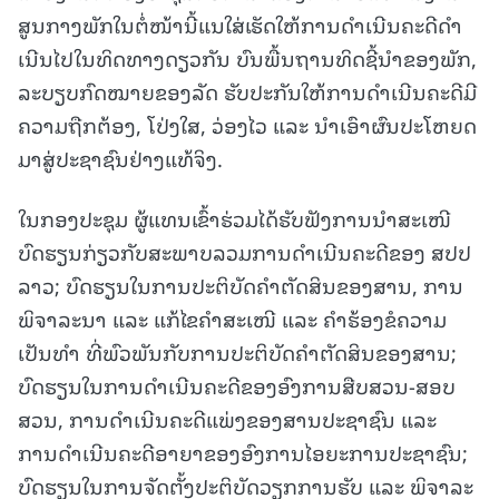
ສູນກາງພັກໃນຕໍ່ໜ້ານີ້ແນໃສ່ເຮັດໃຫ້ການດໍາເນີນຄະດີດໍາ
ເນີນໄປໃນທິດທາງດຽວກັນ ບົນພື້ນຖານທິດຊີ້ນໍາຂອງພັກ,
ລະບຽບກົດໝາຍຂອງລັດ ຮັບປະກັນໃຫ້ການດໍາເນີນຄະດີມີ
ຄວາມຖືກຕ້ອງ, ໂປ່ງໃສ, ວ່ອງໄວ ແລະ ນໍາເອົາຜົນປະໂຫຍດ
ມາສູ່ປະຊາຊົນຢ່າງແທ້ຈິງ.
ໃນກອງປະຊຸມ ຜູ້ແທນເຂົ້າຮ່ວມໄດ້ຮັບຟັງການນຳສະເໜີ
ບົດຮຽນກ່ຽວກັບສະພາບລວມການດຳເນີນຄະດີຂອງ ສປປ
ລາວ; ບົດຮຽນໃນການປະຕິບັດຄຳຕັດສິນຂອງສານ, ການ
ພິຈາລະນາ ແລະ ແກ້ໄຂຄຳສະເໜີ ແລະ ຄຳຮ້ອງຂໍຄວາມ
ເປັນທຳ ທີ່ພົວພັນກັບການປະຕິບັດຄຳຕັດສິນຂອງສານ;
ບົດຮຽນໃນການດຳເນີນຄະດີຂອງອົງການສືບສວນ-ສອບ
ສວນ, ການດຳເນີນຄະດີແພ່ງຂອງສານປະຊາຊົນ ແລະ
ການດຳເນີນຄະດີອາຍາຂອງອົງການໄອຍະການປະຊາຊົນ;
ບົດຮຽນໃນການຈັດຕັ້ງປະຕິບັດວຽກການຮັບ ແລະ ພິຈາລະ