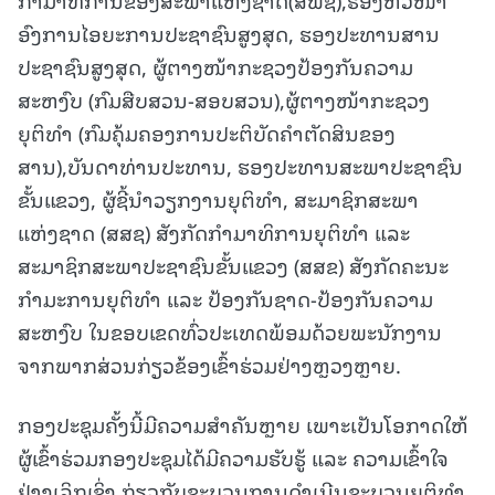
ອົງການໄອຍະການປະຊາຊົນສູງສຸດ, ຮອງປະທານສານ
ປະຊາຊົນສູງສຸດ, ຜູ້ຕາງໜ້າກະຊວງປ້ອງກັນຄວາມ
ສະຫງົບ (ກົມສືບສວນ-ສອບສວນ),ຜູ້ຕາງໜ້າກະຊວງ
ຍຸຕິທຳ (ກົມຄຸ້ມຄອງການປະຕິບັດຄຳຕັດສິນຂອງ
ສານ),ບັນດາທ່ານປະທານ, ຮອງປະທານສະພາປະຊາຊົນ
ຂັ້ນແຂວງ, ຜູ້ຊີ້ນຳວຽກງານຍຸຕິທຳ, ສະມາຊິກສະພາ
ແຫ່ງຊາດ (ສສຊ) ສັງກັດກຳມາທິການຍຸຕິທຳ ແລະ
ສະມາຊິກສະພາປະຊາຊົນຂັ້ນແຂວງ (ສສຂ) ສັງກັດຄະນະ
ກຳມະການຍຸຕິທຳ ແລະ ປ້ອງກັນຊາດ-ປ້ອງກັນຄວາມ
ສະຫງົບ ໃນຂອບເຂດທົ່ວປະເທດພ້ອມດ້ວຍພະນັກງານ
ຈາກພາກສ່ວນກ່ຽວຂ້ອງເຂົ້າຮ່ວມຢ່າງຫຼວງຫຼາຍ.
ກອງປະຊຸມຄັ້ງນີ້ມີຄວາມສຳຄັນຫຼາຍ ເພາະເປັນໂອກາດໃຫ້
ຜູ້ເຂົ້າຮ່ວມກອງປະຊຸມໄດ້ມີຄວາມຮັບຮູ້ ແລະ ຄວາມເຂົ້າໃຈ
ຢ່າງເລິກເຊິ່ງ ກ່ຽວກັບຂະບວນການດຳເນີນຂະບວນຍຸຕິທຳ,