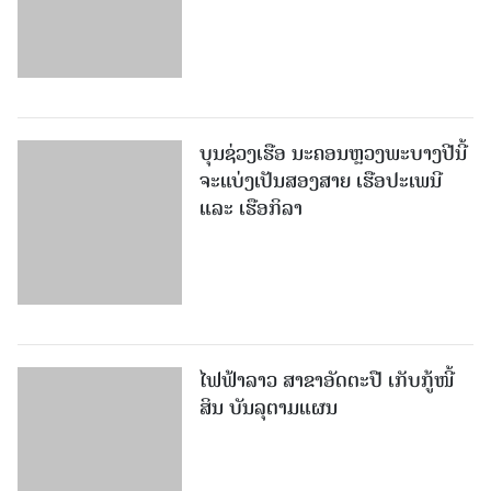
ບຸນຊ່ວງເຮືອ ນະຄອນຫຼວງພະບາງປີນີ້
ຈະແບ່ງເປັນສອງສາຍ ເຮືອປະເພນີ
ແລະ ເຮືອກິລາ
ໄຟ​ຟ້າ​ລາວ ສາ​ຂາ​ອັດ​ຕະ​ປື ເກັບ​ກູ້​ໜີ້​
ສິນ ບັນ​ລຸ​ຕາມ​ແຜນ