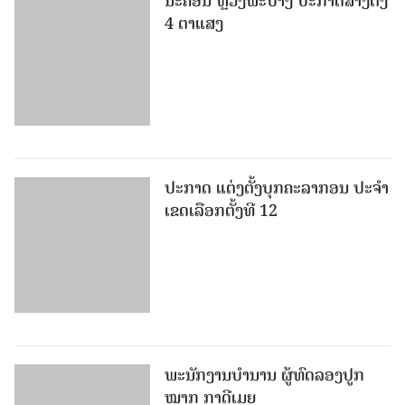
ນະຄອນ ຫຼວງພະບາງ ປະ​ກາດ​ສ້າງ​ຕັ້ງ
4 ຕາແສງ
ປະກາດ ແຕ່ງຕັ້ງບຸກຄະລາກອນ ປະຈໍາ
ເຂດເລືອກຕັ້ງທີ 12
ພະ​ນັກ​ງານ​ບຳ​ນານ ​ຜູ້​ທົດລອງປູກ
ໝາກ ກາດີເມຍ