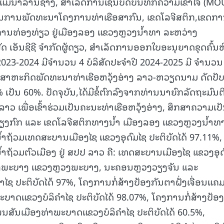
ແມ່ນໍ້າລ້ານຊ້າງ, ສໍາເລັດການເຊັນບົດບັນທຶກຄວາມເຂົ້າໃຈ (MO
 ໃນການພັດທະນາໂຄງການທ່າເຮືອສາກົນ, ເຂດໂລຈີສຕິກ,ເຂດກ
15.040(07-08-20
ການທ່ອງທ່ຽວ ຢູ່ເມືອງລອງ ແຂວງຫຼວງນ້ຳທາ ລະຫວ່າງ
ັດ ເອັນຊີຊີ ຈຳກັດຜູ້ດຽວ, ສຳເລັດການອອກໃບອະນຸຍາດຂຸດຄົ້ນ
2023-2024 ມີຈຳນວນ 4 ບໍລິສັດປະຈຳປີ 2024-2025 ມີ ຈຳນວນ
ດວິສາຫະກິດພັດທະນາທ່າເຮືອຫວຸ້ງອ່າງ ລາວ-ຫວຽດນາມ ດັດປັບຮ
ັນ 60%. ປັດຈຸບັນ,ໄດ້ມີຂໍ້ຕົກລົງຈາກທ່ານນາຍົກລັດຖະມົນຕ
ວ ເພື່ອເຂົ້າຮ່ວມເປັນຄະນະທ່າເຮືອຫວຸ້ງອ່າງ, ສຶກສາຄວາມເປ
ງກົກ ແລະ ເຂດໂລຈີສຕິກທາງນໍ້າ ເມືອງລອງ ແຂວງຫຼວງນໍ້າທ
າຖ້ວມເທດສະບານເມືອງໄຊ ແຂວງອຸດົມໄຊ ປະຕິບັດໄດ້ 97.11%,
າຖ້ວມຕົວເມືອງ ຢູ່ ສປປ ລາວ ຄື: ເທດສະບານເມືອງໄຊ ແຂວງອຸດ
ຼວງພະບາງ ແຂວງຫຼວງພະບາງ, ນະຄອນຫຼວງວຽງຈັນ ແລະ
ຊ ປະຕິບັດໄດ້ 97%, ໂຄງການກໍ່ສ້າງປ້ອງກັນຕາຝັ່ງເຈື່ອນແຄ
າດແຂວງບໍລິຄຳໄຊ ປະຕິບັດໄດ້ 98.07%, ໂຄງການກໍ່ສ້າງປ້ອງ
ນສັນເມືອງທ່າພະບາດແຂວງບໍລິຄຳໄຊ ປະຕິບັດໄດ້ 60.5%,