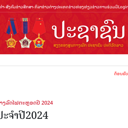
ຳ-ສັງຄົມ
ຂ່າວສືກສາ-ກິລາ
ຂ່າວຕ່າງປະເທດ
ຂ່າວທ່ອງທ່ຽວ
ຂ່າວການຮ່ວມມື
Logi
ຕ້ອນຮັບປີທ່ອງທ່
າງລົດໄຟຕະຫຼອດປີ 2024
ະຈໍາປີ2024