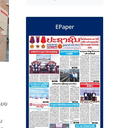
EPaper
ແບບ
ນ