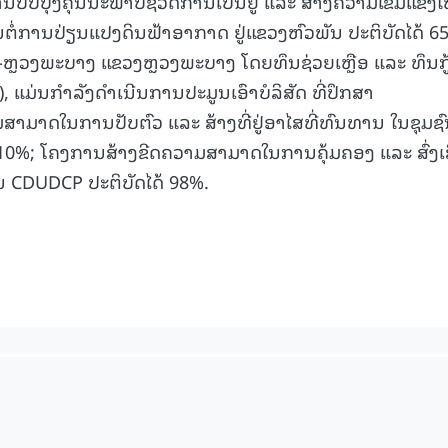
ນປັບປຸງຄຸນນະພາບຊີວິດການເປັນຢູ່ ແລະ ສ້າງຄວາມເຂັ້ມແຂງໃ
ຕໍ່ການປ່ຽນແປງດິນຟ້າອາກາດ ຢູ່ແຂວງຫົວພັນ ປະຕິບັດໄດ້ 6
ຫຼວງພະບາງ ແຂວງຫຼວງພະບາງ ໂດຍທຶນຊ່ວຍເຫຼືອ ແລະ ທຶນກູ
່ນກໍາລັງດໍາເນີນການປະມູນເອົາບໍລິສັດ ທີ່ປຶກສາ
ມາດໃນການປັບຕົວ ແລະ ສ້າງທີ່ຢູ່ອາໄສທີ່ທົນທານ ໃນຊຸມຊົນ
້ 10%; ໂຄງການສ້າງຂີດຄວາມສາມາດໃນການຄຸ້ມຄອງ ແລະ ສົ່ງເ
 CDUDCP ປະຕິບັດໄດ້ 98%.