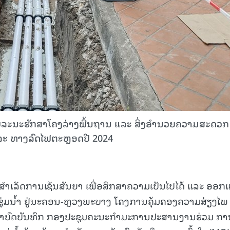
ານບູລະນະຮັກສາໂຄງລ່າງພື້ນຖານ ແລະ ສິ່ງອຳນວຍຄວາມສະດວກ
ລະ ທາງລົດໄຟຕະຫຼອດປີ 2024
ສຳເລັດການເຊັນສັນຍາ ເພື່ອສຶກສາຄວາມເປັນໄປໄດ້ ແລະ ອອກ
ຊຸ່ມນ້ຳ ຢູ່ນະຄອນ-ຫຼວງພະບາງ ໂຄງການຄຸ້ມຄອງຄວາມສ່ຽງໄພ
ງເອົາບົດບັນທຶກ ກອງປະຊຸມຄະນະກໍາມະການປະສານງານຮ່ວມ ກາ