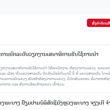
ສົ່ງຄໍາຄິດເຫ
ັດການຍົກລະດັບວຽກງານເສນາທິການຮັບໃຊ້ການນໍາ
ັບວຽກງານເສນາທິການຮັບໃຊ້ການນໍາ ໃຫ້ພະນັກງານ ຫ້ອງວ່າການແຂວງ, ພະແນກ
 ເມືອງ ທົ່ວແຂວງສາລະວັນ ປິດລົງເມື່ອ​ບໍ່​ດົນ​ມາ​ນີ້ ນີ້ ທີ່ ແຂວງສາລະວັນ ໂດຍ​ມ
ກຳມະການພັກແຂວງ ຫົວໜ້າຫ້ອງວ່າການແຂວງ; ມີນັກສຳມະກອນ ທີ່ມາຈາກຫ້ອງ
ກການ ແລະ ອົງການອ້ອມຂ້າງແຂວງ ເຂົ້າຮ່ວມ.
ະບາງ ຢ້ຽມ​ຢາມບໍ​ລິ​ສັດຊີມັງຫຼວງພະບາງ ຈຽງເກີ ຈໍ