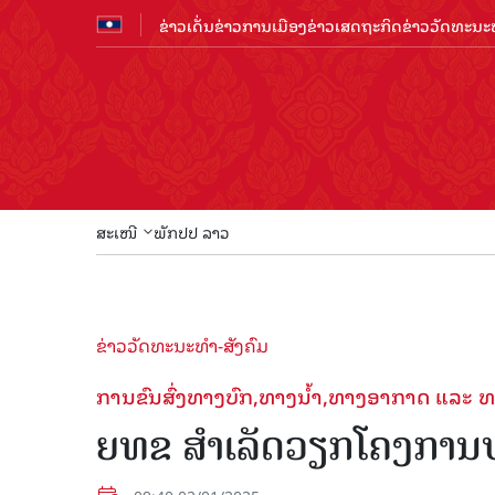
ຂ່າວເດັ່ນ
ຂ່າວການເມືອງ
ຂ່າວເສດຖະກິດ
ຂ່າວວັດທະນະທ
ສະເໜີ
ພັກປປ ລາວ
ຂ່າວວັດທະນະທຳ-ສັງຄົມ
ການຂົນສົ່ງທາງບົກ,ທາງນໍ້າ,ທາງອາກາດ ແລະ ທ
ຍທຂ ສໍາເລັດວຽກໂຄງການປ