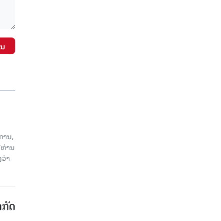
ັນ
ການ,
ີທ່ານ
ວ່າ
າກັດ