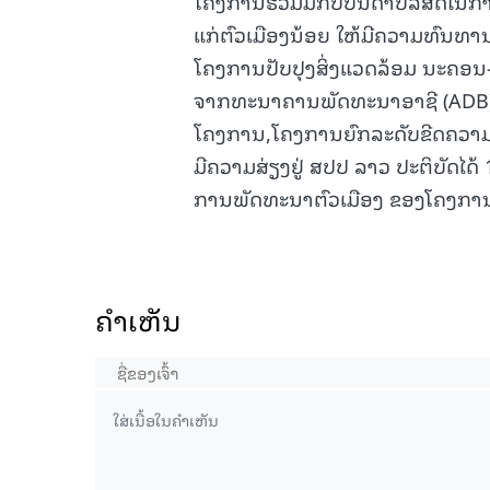
ໂຄງການຮ່ວມມືກັບບັນດາບໍລິສັດໃນກາ
ແກ່ຕົວເມືອງນ້ອຍ ໃຫ້ມີຄວາມທົນທານ
ໂຄງການປັບປຸງສິ່ງແວດລ້ອມ ນະຄອນ-
ຈາກທະນາຄານພັດທະນາອາຊີ (ADB), ແມ
ໂຄງການ,ໂຄງການຍົກລະດັບຂີດຄວາມສາ
ມີຄວາມສ່ຽງຢູ່ ສປປ ລາວ ປະຕິບັດໄດ
ການພັດທະນາຕົວເມືອງ ຂອງໂຄງການ
ຄໍາເຫັນ