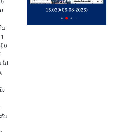
U)
ານ
26)
15.039(06-08-2026)
1
ຫີນ
 1
ຸ້ນ
ີ
ັນໄປ
າ,
ົມ
ມ
ກັນ