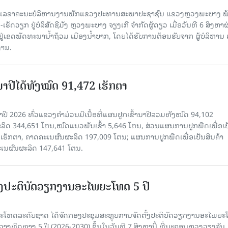
ົງ ເລ​ຂາ​ຄະ​ນະ​ບໍ​ລິ​ຫານ​ງານ​ພັກແຂວງປະທານສະພາປະຊາຊົນ ແຂວງຫຼວງພະບາງ 
ັດວຽກ ຢູ່ບໍລິສັດຊີມັງ ຫຼວງພະບາງ ຈຽງເກີ ຈໍາກັດຜູ້ດຽວ ເມື່ອ​ວັນ​ທີ 6 ສິງ​ຫາ​ຜ
ຕັ້ງຢູ່ເຂດພັດທະນານ້ຳຖ້ວມ ເມືອງນໍ້າບາກ, ໂດຍໄດ້ຮັບການຕ້ອນຮັບຈາກ ຜູ້ບໍລິຫານ
ານ.
ານາປີໄດ້ທັງໝົດ 91,472 ເຮັກຕາ
າປີ 2026 ທົ່ວແຂວງຄໍາມ່ວນມີເນື້ອທີ່ແຜນປູກເຂົ້ານາປີລວມທັງໝົດ 94,102
ລິດ 344,651 ໂຕນ,ໝົດແນວພັນເຂົ້າ 5,646 ໂຕນ, ສ່ວນແຜນການປູກພືດເພື່ອເປ
ຮັກຕາ, ຄາດຄະເນຜົນຜະລິດ 197,009 ໂຕນ; ແຜນການປູກພືດເພື່ອເປັນສິນຄ້າ
ະເນຜົນຜະລິດ 147,641 ໂຕນ.
ັ້ງປະຕິບັດວຽກງານອະໄພຍະໂທດ 5 ປີ
ທດລະດັບຊາດ ໄດ້ຈັດກອງປະຊຸມສະຫຼຸບການຈັດຕັ້ງປະຕິບັດວຽກງານອະໄພຍ
ວາງທິດທາງ 5 ປີ (2026-2030) ຂຶ້ນໃນວັນທີ 7 ສິງຫານີ້ ທີ່ນະຄອນຫຼວງວຽງຈັນ