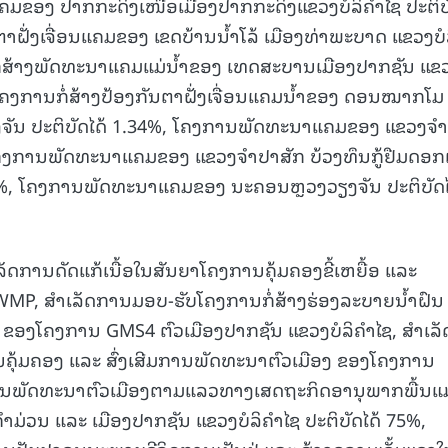
ອນແຄມຂອງ ປາກກະດິງເໜືອເມືອງປາກກະດິງແຂວງບໍລິຄຳໄຊ ປະຕິບ
ຕາຝັ່ງເຈື່ອນແຄມຂອງ ເຂດບ້ານນໍ້າໂລ້ ເມືອງທ່າພະບາດ ແຂວງບໍ
ນກໍ່ສ້າງພັດທະນາແຄມແມ່ນໍ້າຂອງ ເທດສະບານເມືອງປາກຊັນ ແຂວ
 ໂຄງການກໍ່ສ້າງປ້ອງກັນຕາຝັ່ງເຈື່ອນແຄມນໍ້າຂອງ ດອນໝາກໂມ
ຈັນ ປະຕິບັດໄດ້ 1.34%, ໂຄງການພັດທະນາແຄມຂອງ ແຂວງຈຳ
 ໂຄງການພັດທະນາແຄມຂອງ ແຂວງຈຳປາສັກ ບ້ວງທຶນກູ້ຢືມດອກ
.42 %, ໂຄງການພັດທະນາແຄມຂອງ ນະຄອນຫຼວງວຽງຈັນ ປະຕິບັດໄ
ລັດການດັດແກ້ເນື້ອໃນສັນຍາໂຄງການຄຸ້ມຄອງຂີ້ເຫຍື້ອ ແລະ
MP, ສໍາເລັດການມອບ-ຮັບໂຄງການກໍ່ສ້າງຮ່ອງລະບາຍນໍ້າຝົນ
 ຂອງໂຄງການ GMS4 ຕົວເມືອງປາກຊັນ ແຂວງບໍລິຄຳໄຊ, ສໍາເລັ
ຸ້ມຄອງ ແລະ ສົ່ງເສີມການພັດທະນາຕົວເມືອງ ຂອງໂຄງການ
ພັດທະນາຕົວເມືອງຕາມແລວທາງເສດຖະກິດອານຸພາກພື້ນແມ່
າມ່ວນ ແລະ ເມືອງປາກຊັນ ແຂວງບໍລິຄໍາໄຊ ປະຕິບັດໄດ້ 75%,