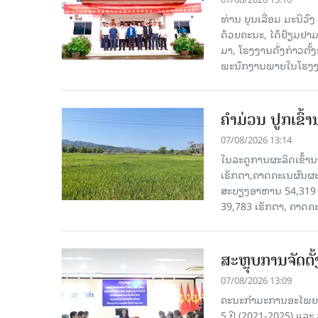
ທ່ານ ບຸນເລື່ອມ ມະນີວ
ດ້ວຍຄະນະ, ໄດ້ຢ້ຽມຢາມ-ເຮ
ມາ, ໂຮງ​ງານ​ດັ່ງ​ກ່າວ
ພະນັກງານພາຍໃນໂຮງງ
ຄໍາມ່ວນ ປູກເຂົ້
07/08/2026 13:14
ໃນລະດູການຜະລິດເຂົ້ານ
ເຮັກຕາ,ຄາດຄະເນຜົນຜະ
ສະບຽງອາຫານ 54,319 ເ
39,783 ເຮັກຕາ, ຄາດຄ
ສະຫຼຸບການຈັດຕ
07/08/2026 13:09
ຄະນະກຳມະການອະໄພຍະໂ
5 ປີ (2021-2025) ແລະ 