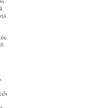
ັດ
ລິ
ງບໍ
ເບ້ຍ
ດ້
ດ
ນໍ້າ