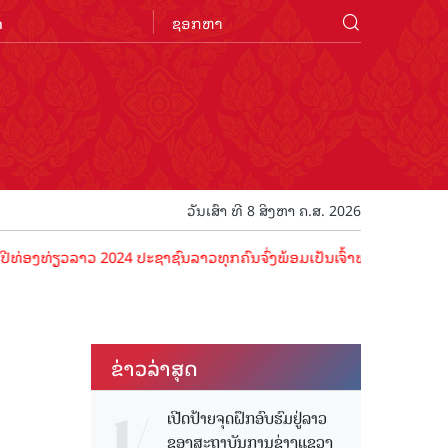
n
ວັນເສົາ ທີ 8 ສິງຫາ ຄ.ສ. 2026
ຽວລາວ 2024 ປະຊາຊົນລາວທຸກຄົນຈົ່ງພ້ອມເປັນເຈົ້າພາບທີ່ດີ ຕ້ອນຮັບນັກທ່ອ
ຂ່າວ​ລ່າ​ສຸດ
ເປີດປ້າຍຈຸດຝຶກອົບຮົມຢູ່ລາວ
ຂອງສະຖາບັນການຊ່າງແຂວງ