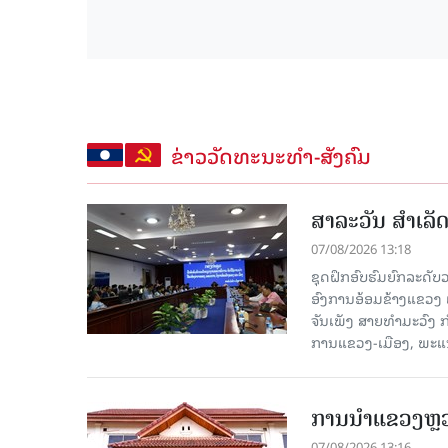
ຂ່າວວັດທະນະທຳ-ສັງຄົມ
ສາລະວັນ ສໍາເລ
07/08/2026 13:18
ຊຸດຝຶກອົບຮົມຍົກລະດ
ອົງການອ້ອມຂ້າງແຂວງ ແລະ
ຈັນເພັງ ສາຍທຳມະວົງ 
ການແຂວງ-ເມືອງ, ພະແນ
ການນຳແຂວງຫຼວງພ
07/08/2026 13:16