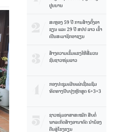
ຢູນນານ
ສະຫຼອງ 59 ປີ ການສ້າງຕັ້ງອາ
ຊຽນ ແລະ 29 ປີ ສປປ ລາວ ເຂົ້າ
ເປັນສະມາຊິກອາຊຽນ
ສ້າງຄວາມເຂັ້ມແຂງໃຫ້ສື່ມວນ
ຊົນຊາວໜຸ່ມລາວ
ກອງປະຊຸມເຜີຍແຜ່ເຊື່ອມຊຶມ
ທິດທາງປັບປຸງຫຼັກສູດ 6+3+3
ຊາວໜຸ່ມອາສາສະໝັກ ສືບຕໍ່
ພາລະກິດສ້າງອານາຄົດ ນໍານ້ອງ
ຄືນສູ່ໂຮງຮຽນ