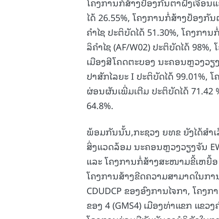
ໂຄງການກໍ່ສ້າງປ້ອງກັນຕາຝັ່ງເຈື່
ໄດ້ 26.55%, ໂຄງການກໍ່ສ້າງປ້ອງກັນ
ຄໍາໄຊ ປະຕິບັດໄດ້ 51.30%, ໂຄງກາ
ລິຄຳໄຊ (AF/W02) ປະຕິບັດໄດ້ 98%,
ເມືອງສີໂຄດຕະບອງ ນະຄອນຫຼວງວຽງ
ປາສັກໄລຍະ I ປະຕິບັດໄດ້ 99.01%,
ຜ່ອນຜັນເພີ່ມເຕີມ ປະຕິບັດໄດ້ 71
64.8%.
ພ້ອມກັນນັ້ນ,ກະຊວງ ຍທຂ ຍັງໄດ້ສຳເ
ສິ່ງແວດລ້ອມ ນະຄອນຫຼວງວຽງຈັນ EW
ແລະ ໂຄງການກໍ່ສ້າງສະໜາມຂີ້ເຫຍື້ອ
ໂຄງການສ້າງຂີດຄວາມສາມາດໃນການຄ
CDUDCP ຂອງອົງການໄຈກາ, ໂຄງການ
ຂອງ 4 (GMS4) ເມືອງທ່າແຂກ ແຂວງຄໍ