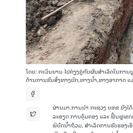
ໂດຍ: ຕະວິນຍານ ໄປຄ່ຽງຄູ່ກັບຜົນສໍາເລັດໃນກ
ດ້ານການຂົນສົ່ງທາງບົກ,ທາງນໍ້າ,ທາງອາກາດ ແ
ຜ່ານມາ.ການນໍາ ກະຊວງ ຍທຂ ຍັງໄດ້
ລະອຽດ ການຄຸ້ມຄອງ ແລະ ຟື້ນຟູເຂດ
ພິບັດນ້ຳຖ້ວມ, ສໍາເລັດການຮັບຮອ