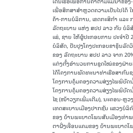
ເດີນເຮືອເພື່ອການຄ້າຕາມແມ່ນໍ້າຂອງ-
ເພື່ອສຶກສາສຳຫຼວດຄວາມເປັນໄປໄດ້
ຄ້າ-ການບໍລິການ, ເຂດກະສິກຳ ແລະ 
ລັດຖະບານ ແຫ່ງ ສປປ ລາວ ກັບ ບໍລິສ
ແຮ່, ຊາຍ ໃຫ້ຜູ້ປະກອບການ ປະຈຳປີ 
ບໍລິສັດ, ປັບປຸງໂຄງປະກອບຂາຮຸ້ນລັ
ຂອງ ລັດຖະບານ ສປປ ລາວ ຈາກ 20% ເປ
ແຕ່ງຕັ້ງອຳນວຍການຊຸດໃໝ່ຂອງຝ່າຍລາ
ໄດ້ໂຄງການພັດທະນາທ່າເຮືອສາກົນຊຽ
ໂຄງການຄຸ້ມຄອງຄວາມສ່ຽງໄພພິບັດນໍ້
ໂຄງການຄຸ້ມຄອງຄວາມສ່ຽງໄພພິບັດນໍ້
ໄຊ (ໜ້າວຽກເພີ່ມເຕີມ), ນະຄອນ-ຫ
ເທດສະບານເມືອງປາກຊັນ ແຂວງບໍລິຄຳໄ
ຂອງ ບ້ານພະບາດໂພນສັນເມືອງທ່າພະບ
ຕາຝັ່ງເຈື່ອນແຄມຂອງ ບ້ານພະບາດໂພ