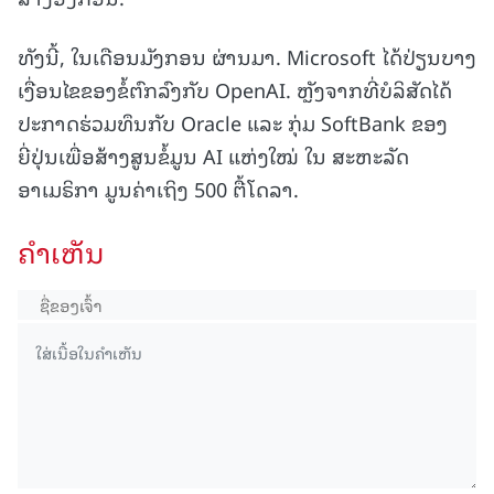
ທັງນີ້, ໃນເດືອນມັງກອນ ຜ່ານມາ. Microsoft ໄດ້ປ່ຽນບາງ
ເງື່ອນໄຂຂອງຂໍ້ຕົກລົງກັບ OpenAI. ຫຼັງຈາກທີ່ບໍລິສັດໄດ້
ປະກາດຮ່ວມທຶນກັບ Oracle ແລະ ກຸ່ມ SoftBank ຂອງ
ຍີ່ປຸ່ນເພື່ອສ້າງສູນຂໍ້ມູນ AI ແຫ່ງໃໝ່ ໃນ ສະຫະລັດ
ອາເມຣິກາ ມູນຄ່າເຖິງ 500 ຕື້ໂດລາ.
ຄໍາເຫັນ