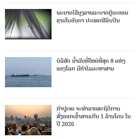
ພະຍາດໄຂ້ຍຸງລາຍລະບາດຢູ່ນະຄອນ
ຊາມໂບ​ອັນກາ ປະເທດຟີລິບປິນ
ບໍລິສັດ ນ້ຳມັນທີ່ໃຫຍ່ທີ່ສຸດ 8 ແຫ່ງ
ຂອງໂລກ ມີກຳໄລມະຫາສານ
ກຳປູເຈຍ ຈະທຳລາຍສະຖິຕິການ
ສົ່ງອອກເຂົ້າສານເກີນ 1 ລ້ານໂຕນ ໃນ
ປີ 2026