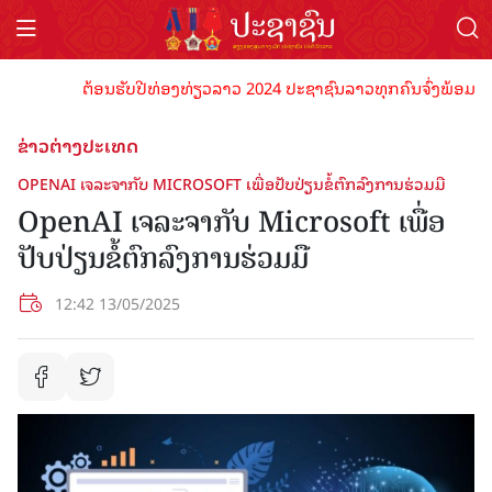
ຕ້ອນຮັບປີທ່ອງທ່ຽວລາວ 2024 ປະຊາຊົນລາວທຸກຄົນຈົ່ງພ້ອມເປັນເຈົ
ຂ່າວຕ່າງປະເທດ
OPENAI ເຈລະຈາກັບ MICROSOFT ເພື່ອປັບປ່ຽນຂໍ້ຕົກລົງການຮ່ວມມື
OpenAI ເຈລະຈາກັບ Microsoft ເພື່ອ
ປັບປ່ຽນຂໍ້ຕົກລົງການຮ່ວມມື
12:42 13/05/2025