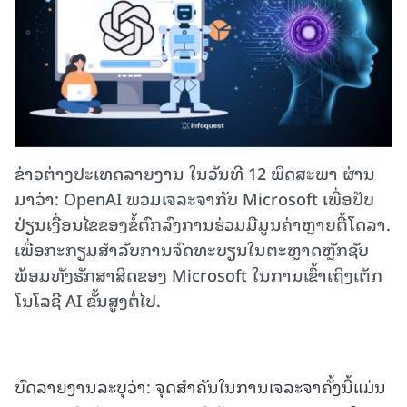
ຂ່າວຕ່າງປະເທດລາຍງານ ໃນວັນທີ 12 ພຶດສະພາ ຜ່ານ
ມາວ່າ: OpenAI ພວມເຈລະຈາກັບ Microsoft ເພື່ອປັບ
ປ່ຽນເງື່ອນໄຂຂອງຂໍ້ຕົກລົງການຮ່ວມມືມູນຄ່າຫຼາຍຕື້ໂດລາ.
ເພື່ອກະກຽມສໍາລັບການຈົດທະບຽນໃນຕະຫຼາດຫຼັກຊັບ
ພ້ອມທັງຮັກສາສິດຂອງ Microsoft ໃນການເຂົ້າເຖິງເຕັກ
ໂນໂລຊີ AI ຂັ້ນສູງຕໍ່ໄປ.
ບົດລາຍງານລະບຸວ່າ: ຈຸດສໍາຄັນໃນການເຈລະຈາຄັ້ງນີ້ແມ່ນ