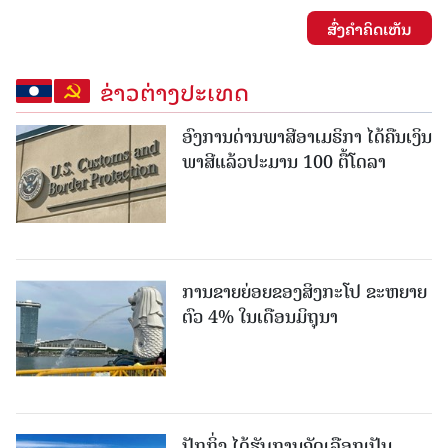
ສົ່ງຄໍາຄິດເຫັນ
ຂ່າວຕ່າງປະເທດ
ອົງການດ່ານພາສີອາເມຣິກາ ໄດ້ຄືນເງິນ
ພາສີແລ້ວປະມານ 100 ຕື້ໂດລາ
ການຂາຍຍ່ອຍຂອງສິງກະໂປ ຂະຫຍາຍ
ຕົວ 4% ໃນເດືອນມິຖຸນາ
ປັກກິ່ງ ໄດ້ຮັບການຄັດເລືອກເປັນ