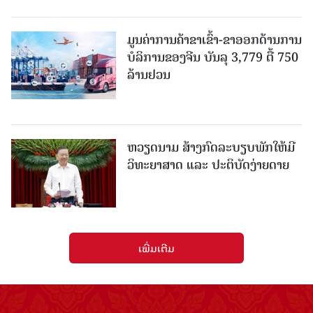
ມູນຄ່າການຄ້າຂາເຂົ້າ-ຂາອອກດ້ານການ
ບໍລິການຂອງຈີນ ບັນລຸ 3,779 ຕື້ 750
ລ້ານຢວນ
ຫວຽດນາມ ສ້າງກົດລະບຽບພັກໃຫ້ມີ
ວິທະຍາສາດ ແລະ ປະຕິບັດງ່າຍດາຍ
ເພີ່ມເຕີມ