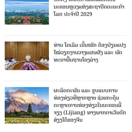
ນະຄອນຫຼວງແຫ່ງສະຖາປັດຕະຍະກຳ
ໂລກ ປະຈຳປີ 2029
ທ່ານ ໂຕ​ເລິມ ເນັ້ນໜັກ ຕ້ອງ​ປ່ຽນ​ແປງ​
ໃໝ່​ວຽກ​ງານ​ວາງ​ແຜນ​ຜັງ ແລະ ​ພັດ​
ທະ​ນາ​ພື້ນ​ຖານ​ໂຄງ​ລ່າງ
ຜະລິດຕະພັນ ແລະ ຮູບແບບການ
ທ່ອງທ່ຽວທີ່ຫຼາກຫຼາຍ ຊ່ວຍກະຕຸ້ນ
ຕະຫຼາດການທ່ອງທ່ຽວໃນນະຄອນລີ່
ຈຽງ (Lijiang) ທາງພາກຕາເວັນຕົກ
ສ່ຽງໃຕ້ຂອງຈີນ