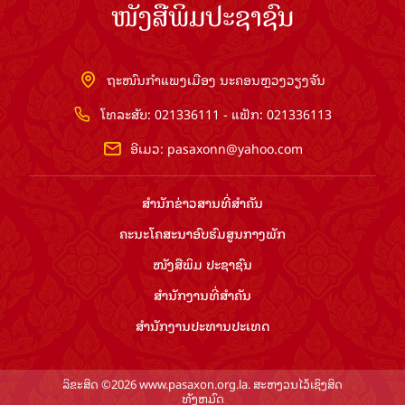
ໜັງສືພິມປະຊາຊົນ
ຖະໜົນກຳແພງເມືອງ ນະຄອນຫຼວງວຽງຈັນ
ໂທລະສັບ: 021336111 - ແຟັກ: 021336113
ອີເມວ:
pasaxonn@yahoo.com
ສຳ​ນັກ​ຂ່າວ​ສານ​ທີ່​ສຳ​ຄັນ​
ຄະນະໂຄສະນາອົບຮົມ​ສູນ​ກາງ​ພັກ
ໜັງສືພິມ ປະ​ຊາ​ຊົນ
ສຳ​ນັກ​ງານ​ທີ່​ສຳ​ຄັນ
ສຳ​ນັກ​ງານ​ປະ​ທານ​ປະ​ເທດ
ລິຂະສິດ ©2026 www.pasaxon.org.la. ສະຫງວນໄວ້ເຊິງສິດ
ທັງຫມົດ