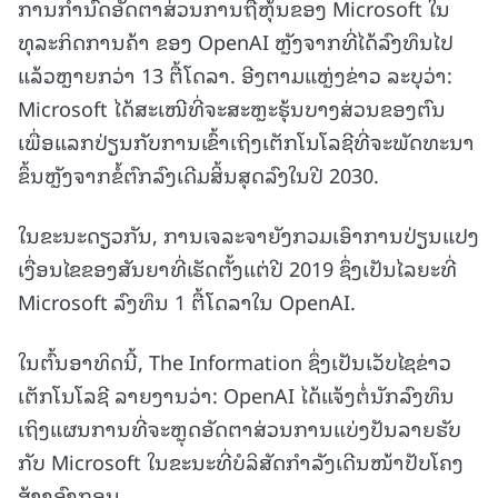
ການກຳນົດອັດຕາສ່ວນການຖືຫຸ້ນຂອງ Microsoft ໃນ
ທຸລະກິດການຄ້າ ຂອງ OpenAI ຫຼັງຈາກທີ່ໄດ້ລົງທຶນໄປ
ແລ້ວຫຼາຍກວ່າ 13 ຕື້ໂດລາ. ອີງຕາມແຫຼ່ງຂ່າວ ລະບຸວ່າ:
Microsoft ໄດ້ສະເໜີທີ່ຈະສະຫຼະຮຸ້ນບາງສ່ວນຂອງຕົນ
ເພື່ອແລກປ່ຽນກັບການເຂົ້າເຖິງເຕັກໂນໂລຊີທີ່ຈະພັດທະນາ
ຂຶ້ນຫຼັງຈາກຂໍ້ຕົກລົງເດີມສິ້ນສຸດລົງໃນປີ 2030.
ໃນຂະນະດຽວກັນ, ການເຈລະຈາຍັງກວມເອົາການປ່ຽນແປງ
ເງື່ອນໄຂຂອງສັນຍາທີ່ເຮັດຕັ້ງແຕ່ປີ 2019 ຊຶ່ງເປັນໄລຍະທີ່
Microsoft ລົງທຶນ 1 ຕື້ໂດລາໃນ OpenAI.
ໃນຕົ້ນອາທິດນີ້, The Information ຊຶ່ງເປັນເວັບໄຊຂ່າວ
ເຕັກໂນໂລຊີ ລາຍງານວ່າ: OpenAI ໄດ້ແຈ້ງຕໍ່ນັກລົງທຶນ
ເຖິງແຜນການທີ່ຈະຫຼຸດອັດຕາສ່ວນການແບ່ງປັນລາຍຮັບ
ກັບ Microsoft ໃນຂະນະທີ່ບໍລິສັດກຳລັງເດີນໜ້າປັບໂຄງ
ສ້າງອົງກອນ.