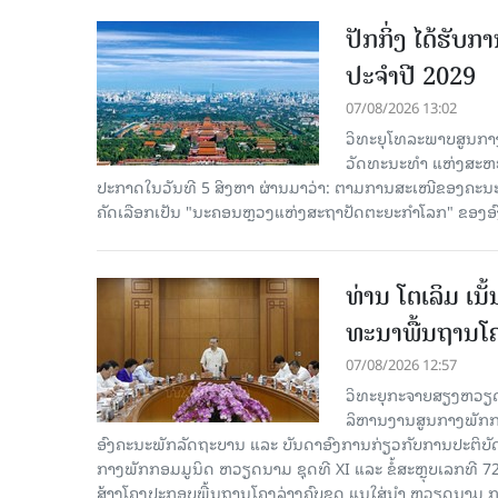
ປັກກິ່ງ ໄດ້ຮັ
ປະຈຳປີ 2029
07/08/2026 13:02
ວິທະຍຸໂທລະພາບສູນກາງ
ວັດທະນະທຳ ແຫ່ງສະຫະປະ
ປະກາດໃນວັນທີ 5 ສິງຫາ ຜ່ານມາວ່າ: ຕາມການສະເໜີຂອງຄະນະ
ຄັດ​ເລືອກເປັນ "ນະຄອນຫຼວງແຫ່ງສະຖາປັດຕະຍະກຳໂລກ" ຂອງອ
ທ່ານ ໂຕ​ເລິມ ເນ
ທະ​ນາ​ພື້ນ​ຖານ​ໂ
07/08/2026 12:57
ວິທະຍຸກະຈາຍສຽງຫວຽດນາມລ
ລິ​ຫານ​ງານ​ສູນ​ກາງ​ພັກ
ອົງ​ຄະ​ນະ​ພັກ​ລັດ​ຖະ​ບານ ແລະ ບັນ​ດາ​ອົງ​ການ​ກ່ຽວ​ກັບ​ການ​ປະ​ຕິ​
ກາງ​ພັກ​ກອມ​ມູ​ນິດ ຫວຽດ​ນາມ ຊຸດ​ທີ XI ແລະ ຂໍ້​ສະ​ຫຼຸບ​ເລກ​ທີ 72
ສ້າງ​ໂຄງ​ປະ​ກອບ​ພື້ນ​ຖານ​ໂຄງ​ລ່າງຄົບ​ຊຸດ ແນ​ໃສ່​ນຳ ຫວຽດ​ນາມ ກ