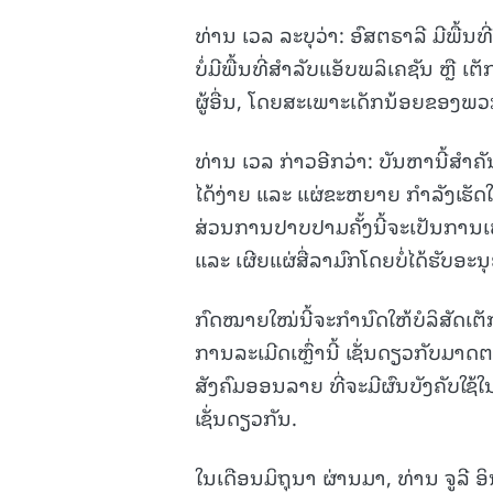
ທ່ານ ເວລ ລະບຸວ່າ: ອົສຕຣາລີ ມີພື້ນ
ບໍ່ມີພື້ນທີ່ສໍາລັບແອັບພລິເຄຊັນ ຫຼື 
ຜູ້ອື່ນ, ໂດຍສະເພາະເດັກນ້ອຍຂອງພວກ
ທ່ານ ເວລ ກ່າວອີກວ່າ: ບັນຫານີ້ສຳຄັນເ
ໄດ້ງ່າຍ ແລະ ແຜ່ຂະຫຍາຍ ກຳລັງເຮັດໃ
ສ່ວນການປາບປາມຄັ້ງນີ້ຈະເປັນການເພ
ແລະ ເຜີຍແຜ່ສື່ລາມົກໂດຍບໍ່ໄດ້ຮັບອະນ
ກົດໝາຍໃໝ່ນີ້ຈະກຳນົດໃຫ້ບໍລິສັດເຕັກ
ການລະເມີດເຫຼົ່ານີ້ ເຊັ່ນດຽວກັບມາດ
ສັງຄົມອອນລາຍ ທີ່ຈະມີຜົນບັງຄັບໃຊ້ໃນ
ເຊັ່ນດຽວກັນ.
ໃນເດືອນມິຖຸນາ ຜ່ານມາ, ທ່ານ ຈູ