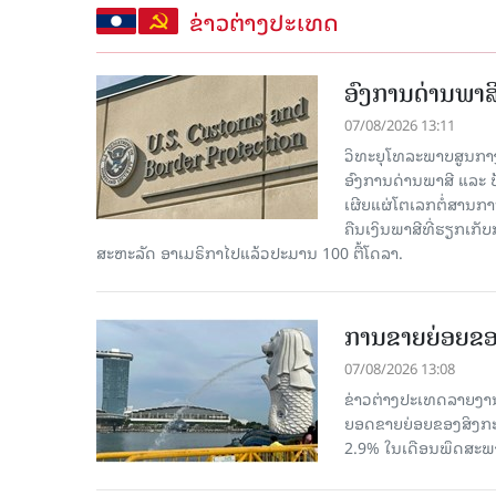
ຂ່າວຕ່າງປະເທດ
ອົງການດ່ານພາສີ
07/08/2026 13:11
ວິທະຍຸໂທລະພາບສູນກາງຈີ
ອົງການດ່ານພາສີ ແລະ 
ເຜີຍແຜ່ໂຕເລກຕໍ່ສານກາ
ຄືນເງິນພາສີທີ່ຮຽກເກັ
ສະຫະລັດ ອາເມຣິກາໄປແລ້ວປະມານ 100 ຕື້ໂດລາ.
ການຂາຍຍ່ອຍຂອ
07/08/2026 13:08
ຂ່າວຕ່າງປະເທດລາຍງານວ
ຍອດຂາຍຍ່ອຍຂອງສິງກະໂປ
2.9% ໃນເດືອນພຶດສະພ