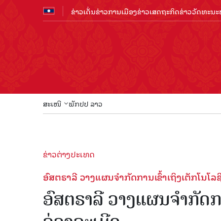
ຂ່າວເດັ່ນ
ຂ່າວການເມືອງ
ຂ່າວເສດຖະກິດ
ຂ່າວວັດທະນະທ
ສະເໜີ
ພັກປປ ລາວ
ຂ່າວຕ່າງປະເທດ
ອົສຕຣາລີ ວາງແຜນຈຳກັດການເຂົ້າເຖິງເຕັກໂນໂລຊີ
ອົສຕຣາລີ ວາງແຜນຈຳກັດການ