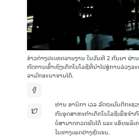
ຂ່າວຕ່າງປະເທດລາຍງານ ໃນວັນທີ 2 ກັນຍາ ຜ່າ
ກັດການເຂົ້າເຖິງເຕັກໂນໂລຊີທີ່ນຳໄປສູ່ການລ່ວງລະ
ລາມົກອະນາຈານໄດ້.
ທ່ານ ອານິກາ ເວລ ລັດຖະມົນຕີກະຊວງ
ກັບອຸດສາຫະກໍາເຕັກໂນໂລຊີເພື່ອຈໍາກ
ບໍ່ສາມາດກວດພົບໄດ້ ແລະ ແອັບພລິເຄຊ
ໃນທາງເພດຢ່າງຊັດເຈນ.