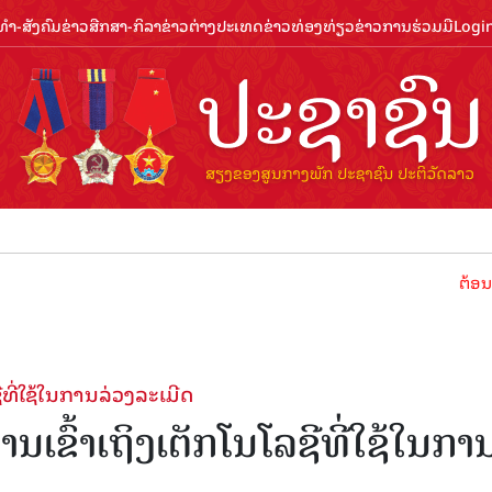
ຳ-ສັງຄົມ
ຂ່າວສືກສາ-ກິລາ
ຂ່າວຕ່າງປະເທດ
ຂ່າວທ່ອງທ່ຽວ
ຂ່າວການຮ່ວມມື
Logi
ຕ້ອນຮັບປີທ່ອ
ທີ່ໃຊ້ໃນການລ່ວງລະເມີດ
ເຂົ້າເຖິງເຕັກໂນໂລຊີທີ່ໃຊ້ໃນກາ