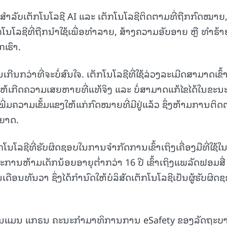
ທີ່ສໍາລັບເຕັກໂນໂລຊີ AI ແລະ ເຕັກໂນໂລຊີຕິດຕາມທີ່ຖືກກົດໝາຍ,
15.040(07-08-20
ເຕັກໂນໂລຊີທີ່ຖືກນໍາໃຊ້ເພື່ອທໍາລາຍ, ສ້າງຄວາມອັບອາຍ ຫຼື ທໍາຮ້າ
ເຮົາ.
ກີນກວ່າທີ່ຈະບໍ່ສົນໃຈ. ເຕັກໂນໂລຊີທີ່ໃຊ້ລ່ວງລະເມີດສາມາດເຂົ້
ຫ້ເກີດຄວາມເສຍຫາຍທີ່ແທ້ຈິງ ແລະ ບໍ່ສາມາດແກ້ໄຂໄດ້ໃນຂະນະນ
ີ່ມຄວາມເຂັ້ມແຂງໃຫ້ແກ່ກົດໝາຍທີ່ມີຢູ່ແລ້ວ ຊຶ່ງຫ້າມການຕິ
ຸຍາດ.
ໂນໂລຊີທີ່ຮັບຜິດຊອບໃນການຈຳກັດການເຂົ້າເຖິງເຄື່ອງມືທີ່ໃຊ້ໃ
ຕະການຫ້າມເດັກນ້ອຍອາຍຸຕ່ຳກວ່າ 16 ປີ ເຂົ້າເຖິງແພລັດຟອມສື່
ເດືອນທັນວາ ຊຶ່ງໄດ້ກຳນົດໃຫ້ບໍລິສັດເຕັກໂນໂລຊີເປັນຜູ້ຮັບຜິດ
ລີ ອິນແມນ ແກຣນ ຄະນະກໍາມາທິການການ eSafety ຂອງລັດຖະບ