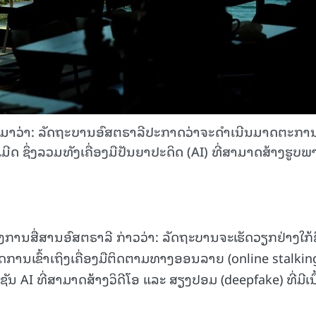
ນມາວ່າ: ລັດຖະບານອົສຕຣາລີປະກາດວ່າຈະດໍາເນີນມາດຕະການ
ເມີດ ຊຶ່ງລວມທັງເຄື່ອງມືປັນຍາປະດິດ (AI) ທີ່ສາມາດສ້າງຮູບພ
ການສື່ສານອົສຕຣາລີ ກ່າວວ່າ: ລັດຖະບານຈະເຮັດວຽກຢ່າງໃກ້
ັດການເຂົ້າເຖິງເຄື່ອງມືຕິດຕາມທາງອອນລາຍ (online stalking)
ັນ AI ທີ່ສາມາດສ້າງວິດີໂອ ແລະ ສຽງປອມ (deepfake) ທີ່ມີເນື