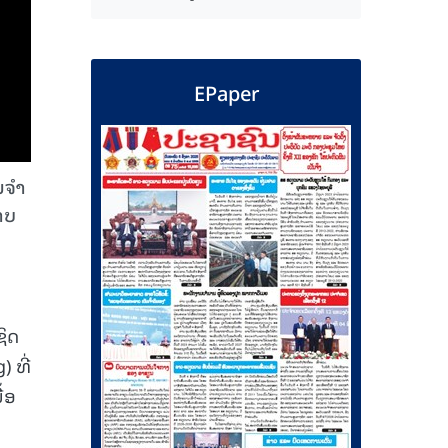
EPaper
ຈໍາ
າບ
ຊິດ
 ທີ່
້ອ