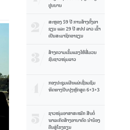
ຢູນນານ
ສະຫຼອງ 59 ປີ ການສ້າງຕັ້ງອາ
ຊຽນ ແລະ 29 ປີ ສປປ ລາວ ເຂົ້າ
ເປັນສະມາຊິກອາຊຽນ
ສ້າງຄວາມເຂັ້ມແຂງໃຫ້ສື່ມວນ
ຊົນຊາວໜຸ່ມລາວ
ກອງປະຊຸມເຜີຍແຜ່ເຊື່ອມຊຶມ
ທິດທາງປັບປຸງຫຼັກສູດ 6+3+3
ຊາວໜຸ່ມອາສາສະໝັກ ສືບຕໍ່
ພາລະກິດສ້າງອານາຄົດ ນໍານ້ອງ
ຄືນສູ່ໂຮງຮຽນ