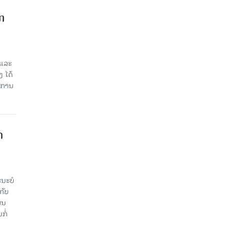
ກ
 ແລະ
 ໄດ້
ບການ
​
ະ​ບໍ​
ັບ​
ູນ​
ໍ່​