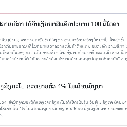
ອາເມຣິກາ ໄດ້ຄືນເງິນພາສີແລ້ວປະມານ 100 ຕື້ໂດລາ
ນ (CMG) ລາຍງານໃນວັນທີ 6 ສິງຫາ ຜ່ານມາວ່າ: ຫວ່າງມໍ່ໆມານີ້, ເຈົ້າໜ້າທີ່
ປ້ອງກັນຊາຍແດນ ທີ່ຂຶ້ນກັບກະຊວງຄວາມໝັ້ນຄົງດິນແດນ ສະຫະລັດ ອາເມຣິກາ ໄ
ນຄ້າສາກົນຂອງ ສະຫະລັດ ອາເມຣິກາ ວ່າ: ອົງການດ່ານພາສີ ສະຫະລັດ ອາເມຣິກາ
ບກ່ອນໜ້ານີ້ພາຍໃຕ້ “ກົດໝາຍວ່າດ້ວຍອຳນາດດ້ານເສດຖະກິດສຸກເສີນສາກົນ” ຂອ
ງສິງກະໂປ ຂະຫຍາຍຕົວ 4% ໃນເດືອນມິຖຸນາ
່າ: ສຳນັກງານສະຖິຕິແຫ່ງຊາດສິງກະໂປໄດ້ເປີດເຜີຍໃນ ວັນທີ 5 ສິງຫາ ຜ່ານມາວ
ເພີ່ມຂຶ້ນ 4% ໃນເດືອນມິຖຸນາ ເມື່ອທຽບກັບປີກ່ອນ ຊຶ່ງເລັ່ງຂຶ້ນຈາກການຂະຫຍ
າ.