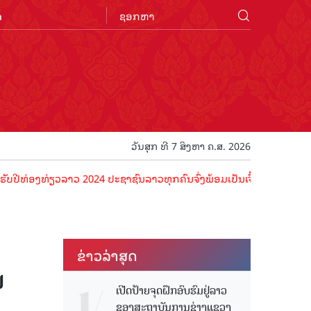
n
ວັນສຸກ ທີ 7 ສິງຫາ ຄ.ສ. 2026
ງທ່ຽວລາວ 2024 ປະຊາຊົນລາວທຸກຄົນຈົ່ງພ້ອມເປັນເຈົ້າພາບທີ່ດີ ຕ້ອນຮັບນັກ
ຂ່າວ​ລ່າ​ສຸດ
ນ
ເປີດປ້າຍຈຸດຝຶກອົບຮົມຢູ່ລາວ
ຂອງສະຖາບັນການຊ່າງແຂວງ