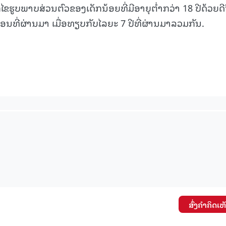
ໄຂຮູບພາບສ່ວນຕົວຂອງເດັກນ້ອຍທີ່ມີອາຍຸຕໍ່າກວ່າ 18 ປີດ້ວຍດີ
ດືອນທີ່ຜ່ານມາ ເມື່ອທຽບກັບໄລຍະ 7 ປີທີ່ຜ່ານມາລວມກັນ.
ສົ່ງຄໍາຄິດເຫ