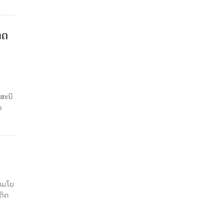
າດ
ສະນີ
ນ
າມໂບ​
ຕິດ