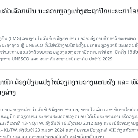
ບການຄັດເລືອກເປັນ ນະຄອນຫຼວງແຫ່ງສະຖາປັດຕະຍະກຳໂລ
ຈີນ (CMG) ລາຍງານໃນວັນທີ 6 ສິງຫາ ຜ່ານມາວ່າ: ອົງການສຶກສາວິທະຍາສາດ
ຊາຊາດ ຫຼື UNESCO ທີ່ມີສຳນັກງານໃຫຍ່ຕັ້ງຢູ່ນະຄອນ​ຫຼວງປາຣີ ປະເທດຝຣັ່ງ
ກຳມະການຮ່ວມວ່າດ້ວຍນະຄອນຫຼວງແຫ່ງສະຖາປັດຕະຍະກຳໂລກ, ປັກກິ່ງ ໄດ້ຮັ
ົງການ UNESCO ແລະ ສະມາ​ຄົມສະຖາປະນິກສາກົນ ປະຈຳປີ 2029.
ັ້ນໜັກ ຕ້ອງ​ປ່ຽນ​ແປງ​ໃໝ່​ວຽກ​ງານ​ວາງ​ແຜນ​ຜັງ ແລະ ​ພັດ
ຄງ​ລ່າງ
າຍງານວ່າ: ໃນ​ວັນ​ທີ 6 ສິງ​ຫາ ຜ່ານມາ, ທ່ານ ໂຕ​ເລິມ ເລ​ຂາ​ທິ​ການ​ໃຫຍ່​ຄະ​ນ
​ກອມ​ມູ​ນິດ ຫວຽດ​ນາມ ປະ​ທານ​ປະ​ເທດຫວຽດ​ນາມ ໄດ້​ເປັນ​ປະ​ທານ​ການ​ເຮັດ​ວຽກ​ກ
ບັດ​ມະ​ຕິ​ເລກ​ທີ 13-NQ/TW, ລົງວັນ​ທີ 16 ມັງ​ກອນ 2012 ຂອງ ຄະ​ນະ​ບໍ​ລິ​ຫານ​ງານ​ສ
– KL/TW, ​ລົງວັນ​ທີ 23 ກຸມ​ພາ 2024 ຂອງ​ກົມ​ການ​ເມື​ອງ​ຊຸດ​ທີ XIII ກ່ຽວ​ກັບ​ການກ
າຍ​ເປັນ​ປະ​ເທດ​ອຸດ​ສາ​ຫະ​ກຳ​ຕາມ​ທິດ​ທັນ​ສະ​ໄໝ​ໂດຍ​ພື້ນ​ຖານ.