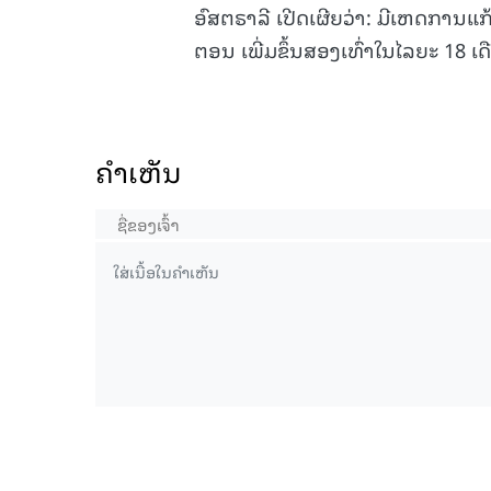
ອົສຕຣາລີ ເປີດເຜີຍວ່າ: ມີເຫດການແກ້
ຕອນ ເພີ່ມຂຶ້ນສອງເທົ່າໃນໄລຍະ 18 ເ
ຄໍາເຫັນ