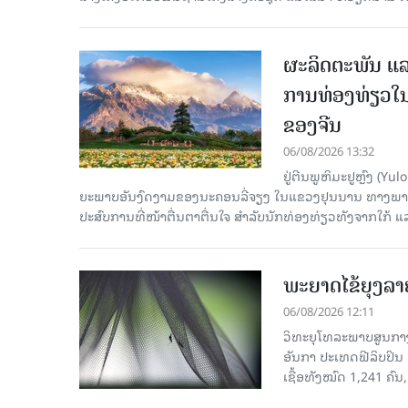
ຜະລິດຕະພັນ ແລ
ການທ່ອງທ່ຽວໃນ
ຂອງຈີນ
06/08/2026 13:32
ຢູ່ຕີນພູຫິມະຢູຫຼົງ (
ຍະພາບອັນງົດງາມຂອງນະຄອນລີ່ຈຽງ ໃນແຂວງຢຸນນານ ທາງພາກຕາເ
ປະສົບການທີ່ໜ້າຕື່ນຕາຕື່ນໃຈ ສຳລັບນັກທ່ອງທ່ຽວທັງຈາກໃກ້ ແ
ພະຍາດໄຂ້ຍຸງລາ
06/08/2026 12:11
ວິທະຍຸໂທລະພາບສູນກາງຈ
ອັນກາ ປະເທດຟີລິບປິນ 
ເຊື້ອ​ທັງ​ໝົດ 1,241 ຄົນ