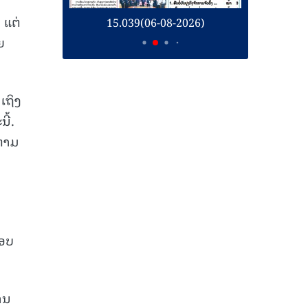
 ແຕ່
26)
15.039(06-08-2026)
1
ຍ
າເຖິງ
ີ້.
ດຕາມ
ນ
ຊອບ
ານ