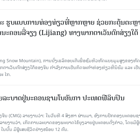
ະ ຮູບແບບການທ່ອງທ່ຽວທີ່ຫຼາກຫຼາຍ ຊ່ວຍກະຕຸ້ນຕະຫຼ
ນະຄອນລີ່ຈຽງ (Lijiang) ທາງພາກຕາເວັນຕົກສ່ຽງໃຕ້
Yulong Snow Mountain), ການນັ່ງເຮລິຄອບເຕີເພື່ອຊົມທິວທັດແບບມຸມສູງຂອງທັດ
ວັນຕົກສ່ຽງໃຕ້ຂອງຈີນ ກຳລັງກາຍເປັນກິດຈະກຳທ່ອງທ່ຽວທີ່ນິຍົມ ແລະ ເປັ
ລະ ໄກ.
ຍລະບາດຢູ່ນະຄອນຊາມໂບ​ອັນກາ ປະເທດຟີລິບປິນ
ີນ (CMG) ລາຍງານວ່າ: ໃນວັນທີ 4 ສິງ​ຫາ ຜ່ານມາ, ອົງການ​ປົກ​ຄອງນະຄອນຊ
ລາຍ​ງານວ່າ, ເກີດ​ການລະບາດ​ຂອງພະຍາດໄຂ້ຍຸງລາຍຢູ່ນະຄອນດັ່ງກ່າວ, ໂດຍມີຜູ້
, ໃນນັ້ນ ມີຜູ້ເສຍຊີວິດຢ່າງໜ້ອຍ 12 ຄົນ.