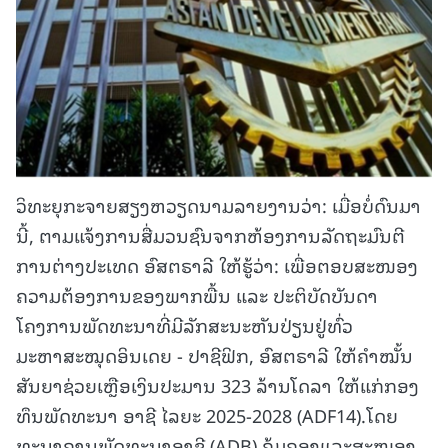
ວິທະຍຸກະຈາຍສຽງຫວຽດນາມລາຍງານວ່າ: ເມື່ອບໍ່ດົນມາ
ນີ້, ຕາມແຈ້ງການສື່ມວນຊົນຈາກຫ້ອງການລັດຖະມົນຕີ
ການຕ່າງປະເທດ ອົສຕຣາລີ ໃຫ້ຮູ້ວ່າ: ເພື່ອຕອບສະໜອງ
ຄວາມຕ້ອງການຂອງພາກພື້ນ ແລະ ປະຕິບັດບັນດາ
ໂຄງການພັດທະນາທີ່ມີລັກສະນະຫັນປ່ຽນຢູ່ທົ່ວ
ມະຫາສະໝຸດອິນເດຍ - ປາຊີຟິກ, ອົສຕຣາລີ ໃຫ້ຄຳໝັ້ນ
ສັນຍາຊ່ວຍເຫຼືອເງິນປະມານ 323 ລ້ານໂດລາ ໃຫ້ແກ່ກອງ
ທຶນພັດທະນາ ອາຊີ ໄລຍະ 2025-2028 (ADF14).ໂດຍ
ທະນາຄານພັດທະນາອາຊີ (ADB) ຄຸ້ມຄອງແລະສະໜອງ