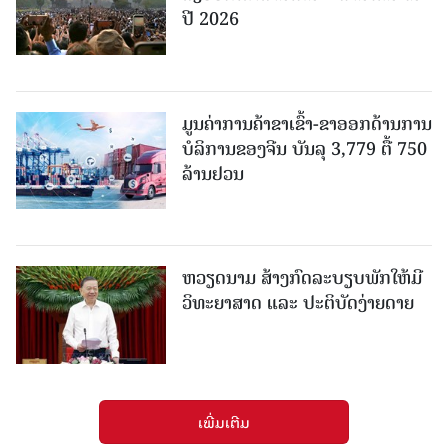
ປີ 2026
ມູນຄ່າການຄ້າຂາເຂົ້າ-ຂາອອກດ້ານການ
ບໍລິການຂອງຈີນ ບັນລຸ 3,779 ຕື້ 750
ລ້ານຢວນ
ຫວຽດນາມ ສ້າງກົດລະບຽບພັກໃຫ້ມີ
ວິທະຍາສາດ ແລະ ປະຕິບັດງ່າຍດາຍ
ເພີ່ມເຕີມ