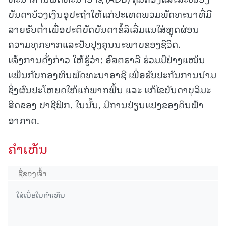
ບັນດາບ້ວງເງິນອຸປະຖຳໃຫ້ແກ່ປະເທດພວມພັດທະນາທີ່ມີ
ລາຍຮັບຕ່ຳເພື່ອປະຕິບັດບັນດາຂໍ້ລິເລີ່ມແນໃສ່ຫຼຸດຜ່ອນ
ຄວາມທຸກຍາກແລະປັບປຸງຄຸນນະພາບຂອງຊີວິດ.
ແຈ້ງການດັ່ງກ່າວ ໃຫ້ຮູ້ວ່າ: ອົສຕຣາລີ ຮ່ວມມືຢ່າງແໜ້ນ
ແຟ້ນກັບກອງທຶນພັດທະນາອາຊີ ເພື່ອຮັບປະກັນການນຳມ
ຊຶ່ງຜົນປະໂຫຍດໃຫ້ແກ່ພາກພື້ນ ແລະ ແກ້ໄຂບັນດາບຸລິມະ
ສິດຂອງ ປາຊີຟິກ. ໃນນັ້ນ, ມີການປ່ຽນແປງຂອງດິນຟ້າ
ອາກາດ.
ຄໍາເຫັນ