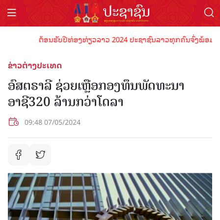
ຕ້ອນຮັບປີທ່ອງທ່ຽວລາວ 2024 ປະຊາຊົນລາວທຸກຄົນຈົ່ງພ້ອມເປັນເຈົ
ຂ່າວຕ່າງປະເທດ
ອົສຕຣາລີ ຊ່ວຍເຫຼືອກອງທຶນພັດທະນາ
ອາຊີ320 ລ້ານກວ່າໂດລາ
09:48 07/05/2024