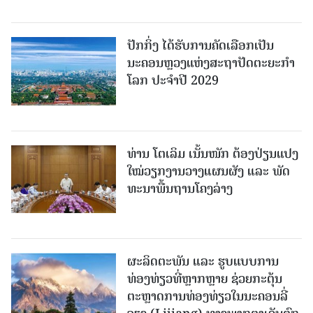
ປັກກິ່ງ ໄດ້ຮັບການຄັດເລືອກເປັນ
ນະຄອນຫຼວງແຫ່ງສະຖາປັດຕະຍະກຳ
ໂລກ ປະຈຳປີ 2029
ທ່ານ ໂຕ​ເລິມ ເນັ້ນໜັກ ຕ້ອງ​ປ່ຽນ​ແປງ​
ໃໝ່​ວຽກ​ງານ​ວາງ​ແຜນ​ຜັງ ແລະ ​ພັດ​
ທະ​ນາ​ພື້ນ​ຖານ​ໂຄງ​ລ່າງ
ຜະລິດຕະພັນ ແລະ ຮູບແບບການ
ທ່ອງທ່ຽວທີ່ຫຼາກຫຼາຍ ຊ່ວຍກະຕຸ້ນ
ຕະຫຼາດການທ່ອງທ່ຽວໃນນະຄອນລີ່