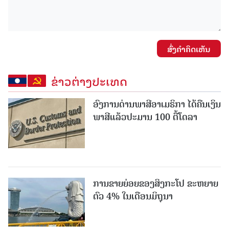
ສົ່ງຄໍາຄິດເຫັນ
ຂ່າວຕ່າງປະເທດ
ອົງການດ່ານພາສີອາເມຣິກາ ໄດ້ຄືນເງິນ
ພາສີແລ້ວປະມານ 100 ຕື້ໂດລາ
ການຂາຍຍ່ອຍຂອງສິງກະໂປ ຂະຫຍາຍ
ຕົວ 4% ໃນເດືອນມິຖຸນາ