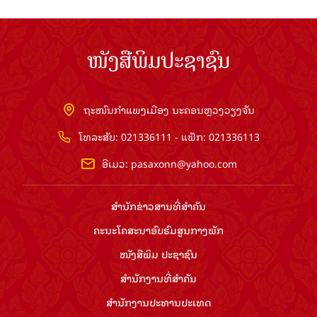
ໜັງສືພິມປະຊາຊົນ
ຖະໜົນກຳແພງເມືອງ ນະຄອນຫຼວງວຽງຈັນ
ໂທລະສັບ: 021336111 - ແຟັກ: 021336113
ອີເມວ:
pasaxonn@yahoo.com
ສຳ​ນັກ​ຂ່າວ​ສານ​ທີ່​ສຳ​ຄັນ​
ຄະນະໂຄສະນາອົບຮົມ​ສູນ​ກາງ​ພັກ
ໜັງສືພິມ ປະ​ຊາ​ຊົນ
ສຳ​ນັກ​ງານ​ທີ່​ສຳ​ຄັນ
ສຳ​ນັກ​ງານ​ປະ​ທານ​ປະ​ເທດ