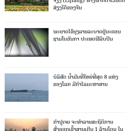
ຈຽງ (Lijiang) ທາງພາກຕາເວັນຕົກ
ສ່ຽງໃຕ້ຂອງຈີນ
ພະຍາດໄຂ້ຍຸງລາຍລະບາດຢູ່ນະຄອນ
ຊາມໂບ​ອັນກາ ປະເທດຟີລິບປິນ
ບໍລິສັດ ນ້ຳມັນທີ່ໃຫຍ່ທີ່ສຸດ 8 ແຫ່ງ
ຂອງໂລກ ມີກຳໄລມະຫາສານ
ກຳປູເຈຍ ຈະທຳລາຍສະຖິຕິການ
ສົ່ງອອກເຂົ້າສານເກີນ 1 ລ້ານໂຕນ ໃນ